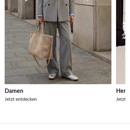
Damen
Herr
Jetzt entdecken
Jetzt 