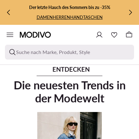
ZUM HAUPTINHALT SPRINGEN
ZUR SUCHE
Der letzte Hauch des Sommers bis zu -35%
DAMEN
HERREN
HANDTASCHEN
Suche nach Marke, Produkt, Style
ENTDECKEN
Die neuesten Trends in
der Modewelt