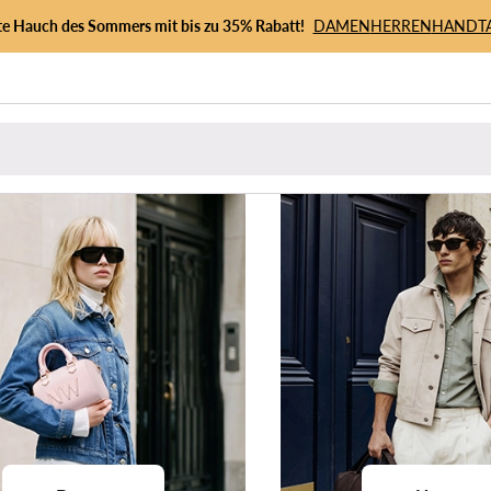
zte Hauch des Sommers mit bis zu 35% Rabatt!
DAMEN
HERREN
HANDT
en
Bekleidung
Schuhe
Taschen
Accessoires
Sport
Premi