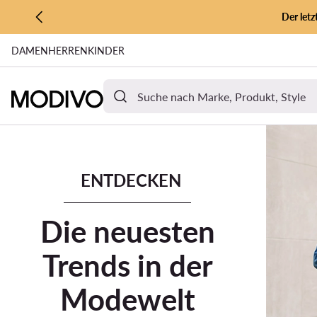
Der let
ZUM HAUPTINHALT SPRINGEN
DAMEN
HERREN
KINDER
ZUR SUCHE
Angebote und Aktionen
Neue Kollektion
Bestseller
Mark
ENTDECKEN
Die neuesten
Trends in der
Modewelt