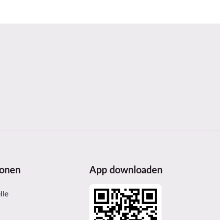
ionen
App downloaden
lle