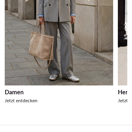
Damen
Herr
Jetzt entdecken
Jetzt 