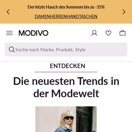
ZUM HAUPTINHALT SPRINGEN
ZUR SUCHE
Der letzte Hauch des Sommers bis zu -35%
DAMEN
HERREN
HANDTASCHEN
Suche nach Marke, Produkt, Style
ENTDECKEN
Die neuesten Trends in
der Modewelt