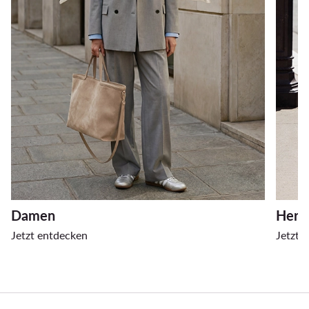
Damen
Herr
Jetzt entdecken
Jetzt 