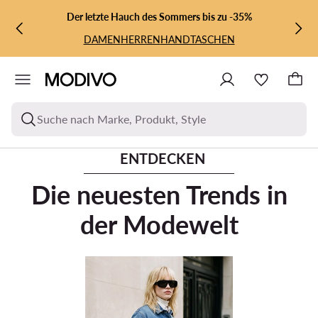
ZUM HAUPTINHALT SPRINGEN
ZUR SUCHE
Der letzte Hauch des Sommers bis zu -35%
DAMEN
HERREN
HANDTASCHEN
Suche nach Marke, Produkt, Style
ENTDECKEN
Die neuesten Trends in
der Modewelt