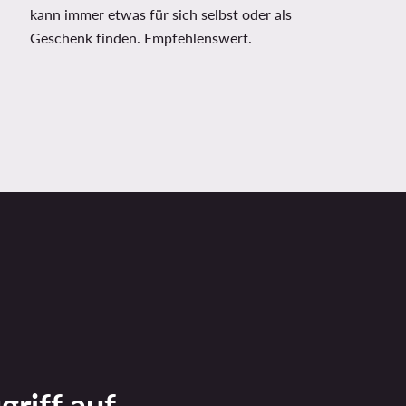
kann immer etwas für sich selbst oder als
Geschenk finden. Empfehlenswert.
griff auf