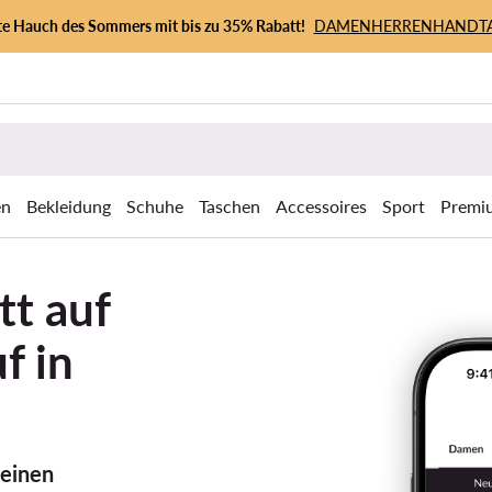
zte Hauch des Sommers mit bis zu 35% Rabatt!
DAMEN
HERREN
HANDT
en
Bekleidung
Schuhe
Taschen
Accessoires
Sport
Premi
tt auf
f in
Deinen