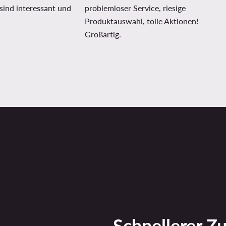
sind interessant und
problemloser Service, riesige
Produktauswahl, tolle Aktionen!
Großartig.
Schnellerer Zu