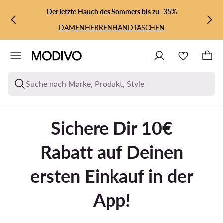
ZUM HAUPTINHALT SPRINGEN
ZUR SUCHE
Der letzte Hauch des Sommers bis zu -35%
DAMEN
HERREN
HANDTASCHEN
Suche nach Marke, Produkt, Style
Sichere Dir 10€
Rabatt auf Deinen
ersten Einkauf in der
App!