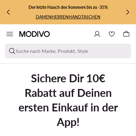
ZUM HAUPTINHALT SPRINGEN
ZUR SUCHE
Der letzte Hauch des Sommers bis zu -35%
DAMEN
HERREN
HANDTASCHEN
Suche nach Marke, Produkt, Style
Sichere Dir 10€
Rabatt auf Deinen
ersten Einkauf in der
App!