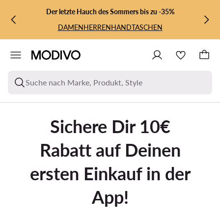
ZUM HAUPTINHALT SPRINGEN
ZUR SUCHE
Der letzte Hauch des Sommers bis zu -35%
DAMEN
HERREN
HANDTASCHEN
Suche nach Marke, Produkt, Style
Sichere Dir 10€
Rabatt auf Deinen
ersten Einkauf in der
App!