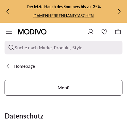
ZUM HAUPTINHALT SPRINGEN
ZUR SUCHE
Der letzte Hauch des Sommers bis zu -35%
DAMEN
HERREN
HANDTASCHEN
Suche nach Marke, Produkt, Style
Homepage
Menü
Datenschutz