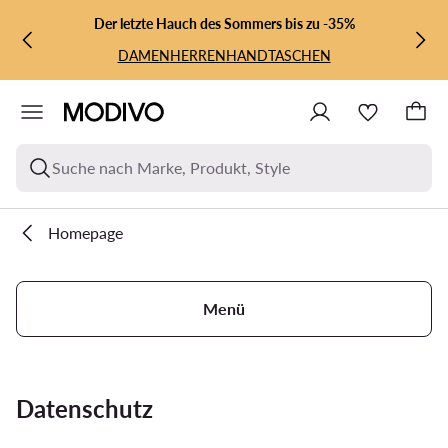
ZUM HAUPTINHALT SPRINGEN
ZUR SUCHE
Der letzte Hauch des Sommers bis zu -35%
DAMEN
HERREN
HANDTASCHEN
Suche nach Marke, Produkt, Style
Homepage
Menü
Datenschutz