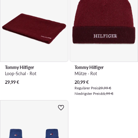
Tommy Hilfiger
Tommy Hilfiger
Loop-Schal · Rot
Mütze · Rot
Aktueller Preis
29,99
€
20,99
€
Regulärer Preis
29,99 €
Niedrigster Preis
11,99 €