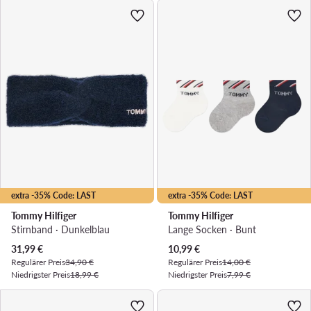
extra -35% Code: LAST
extra -35% Code: LAST
Tommy Hilfiger
Tommy Hilfiger
Stirnband · Dunkelblau
Lange Socken · Bunt
Aktueller Preis
Aktueller Preis
31,99
€
10,99
€
Regulärer Preis
34,90 €
Regulärer Preis
14,00 €
Niedrigster Preis
18,99 €
Niedrigster Preis
7,99 €