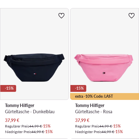
-15%
-15%
extra -10% Code: LAST
Tommy Hilfiger
Tommy Hilfiger
Gürteltasche · Dunkelblau
Gürteltasche · Rosa
Aktueller Preis
Aktueller Preis
37,99
€
37,99
€
Regulärer Preis
44,99 €
-15%
Regulärer Preis
44,99 €
-15%
Niedrigster Preis
44,99 €
-15%
Niedrigster Preis
44,99 €
-15%