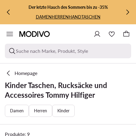
ZUM HAUPTINHALT SPRINGEN
ZUR SUCHE
Der letzte Hauch des Sommers bis zu -35%
DAMEN
HERREN
HANDTASCHEN
Suche nach Marke, Produkt, Style
Homepage
Kinder Taschen, Rucksäcke und
Accessoires Tommy Hilfiger
Damen
Herren
Kinder
Produkte: 9