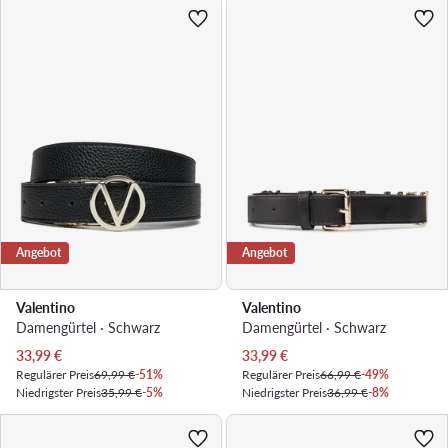
Angebot
Angebot
Valentino
Valentino
Damengürtel · Schwarz
Damengürtel · Schwarz
Aktueller Preis
Aktueller Preis
33,99
€
33,99
€
Regulärer Preis
69,99 €
-51%
Regulärer Preis
66,99 €
-49%
Niedrigster Preis
35,99 €
-5%
Niedrigster Preis
36,99 €
-8%