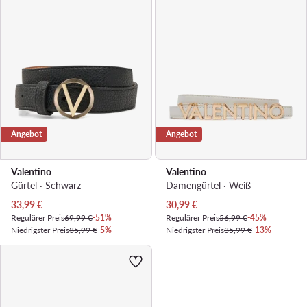
Angebot
Angebot
Valentino
Valentino
Gürtel · Schwarz
Damengürtel · Weiß
Aktueller Preis
Aktueller Preis
33,99
€
30,99
€
Regulärer Preis
69,99 €
-51%
Regulärer Preis
56,99 €
-45%
Niedrigster Preis
35,99 €
-5%
Niedrigster Preis
35,99 €
-13%