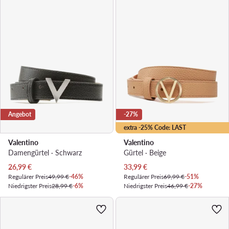
Angebot
-27%
extra -25% Code: LAST
Valentino
Valentino
Damengürtel · Schwarz
Gürtel · Beige
Aktueller Preis
Aktueller Preis
26,99
€
33,99
€
Regulärer Preis
49,99 €
-46%
Regulärer Preis
69,99 €
-51%
Niedrigster Preis
28,99 €
-6%
Niedrigster Preis
46,99 €
-27%