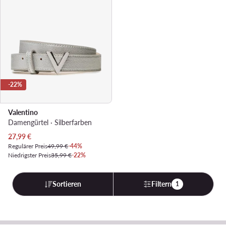
-22%
Valentino
Damengürtel · Silberfarben
Aktueller Preis
27,99
€
Regulärer Preis
49,99 €
-44%
Niedrigster Preis
35,99 €
-22%
Sortieren
Filtern
1