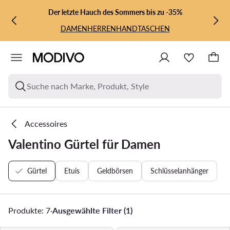
ZUM HAUPTINHALT SPRINGEN
ZUR SUCHE
Der letzte Hauch des Sommers bis zu -35%
DAMEN
HERREN
HANDTASCHEN
Suche nach Marke, Produkt, Style
Accessoires
Valentino Gürtel für Damen
Gürtel
Etuis
Geldbörsen
Schlüsselanhänger
Produkte: 7
·
Ausgewählte Filter (1)