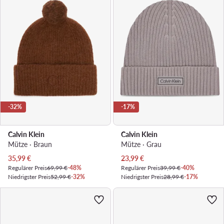
-32%
-17%
Calvin Klein
Calvin Klein
Mütze · Braun
Mütze · Grau
Aktueller Preis
Aktueller Preis
35,99
€
23,99
€
Regulärer Preis
69,99 €
-48%
Regulärer Preis
39,99 €
-40%
Niedrigster Preis
52,99 €
-32%
Niedrigster Preis
28,99 €
-17%