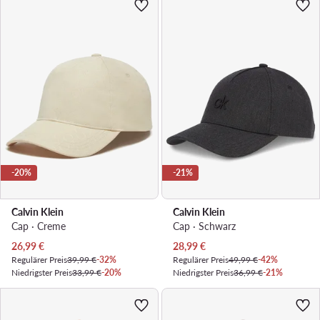
-20%
-21%
Calvin Klein
Calvin Klein
Cap · Creme
Cap · Schwarz
Aktueller Preis
Aktueller Preis
26,99
€
28,99
€
Regulärer Preis
39,99 €
-32%
Regulärer Preis
49,99 €
-42%
Niedrigster Preis
33,99 €
-20%
Niedrigster Preis
36,99 €
-21%