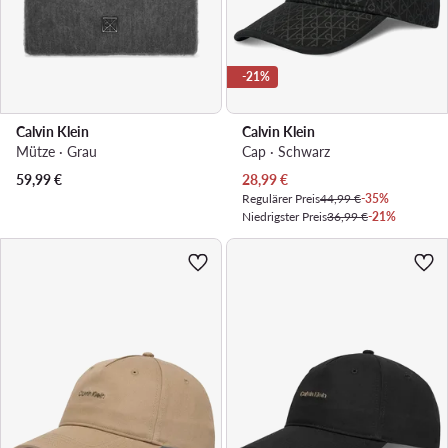
-21%
Calvin Klein
Calvin Klein
Mütze · Grau
Cap · Schwarz
Aktueller Preis
59,99
€
28,99
€
Regulärer Preis
44,99 €
-35%
Niedrigster Preis
36,99 €
-21%