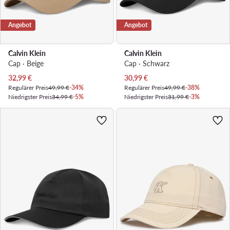
Angebot
Angebot
Calvin Klein
Calvin Klein
Cap · Beige
Cap · Schwarz
Aktueller Preis
Aktueller Preis
32,99
€
30,99
€
Regulärer Preis
49,99 €
-34%
Regulärer Preis
49,99 €
-38%
Niedrigster Preis
34,99 €
-5%
Niedrigster Preis
31,99 €
-3%