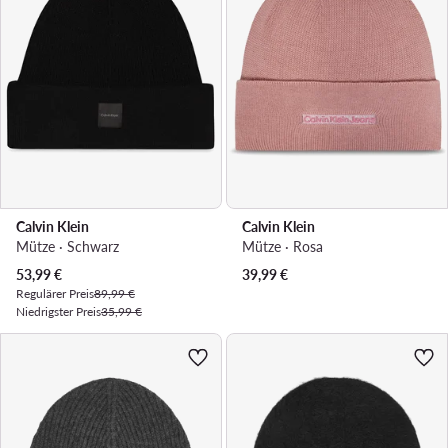
Calvin Klein
Calvin Klein
Mütze · Schwarz
Mütze · Rosa
Aktueller Preis
53,99
€
39,99
€
Regulärer Preis
89,99 €
Niedrigster Preis
35,99 €