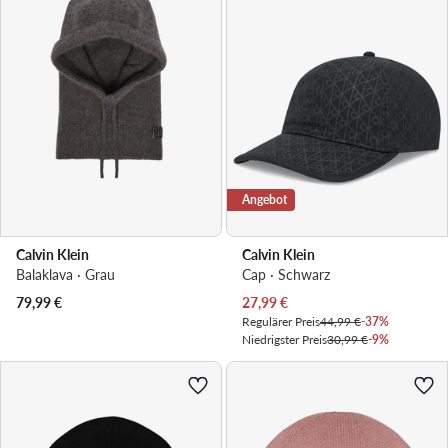
Angebot
Calvin Klein
Calvin Klein
Balaklava · Grau
Cap · Schwarz
Aktueller Preis
79,99
€
27,99
€
Regulärer Preis
44,99 €
-37%
Niedrigster Preis
30,99 €
-9%