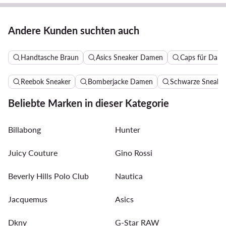
Andere Kunden suchten auch
Handtasche Braun
Asics Sneaker Damen
Caps für Dam
Reebok Sneaker
Bomberjacke Damen
Schwarze Sneake
Beliebte Marken in dieser Kategorie
Billabong
Hunter
Juicy Couture
Gino Rossi
Beverly Hills Polo Club
Nautica
Jacquemus
Asics
Dkny
G-Star RAW