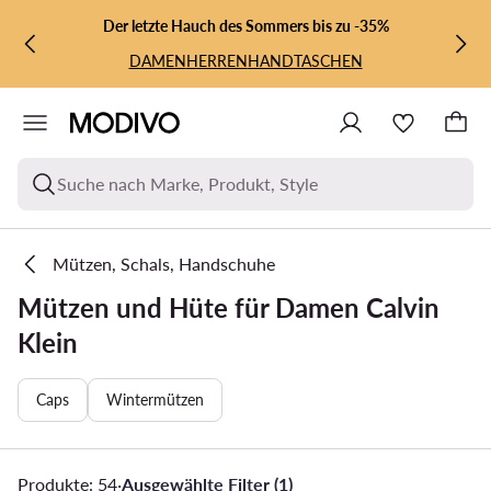
ZUM HAUPTINHALT SPRINGEN
ZUR SUCHE
Der letzte Hauch des Sommers bis zu -35%
DAMEN
HERREN
HANDTASCHEN
Suche nach Marke, Produkt, Style
Mützen, Schals, Handschuhe
Mützen und Hüte für Damen Calvin
Klein
Caps
Wintermützen
Produkte: 54
·
Ausgewählte Filter (1)