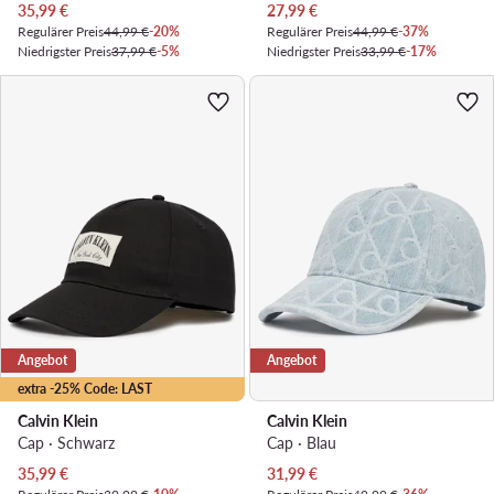
Aktueller Preis
Aktueller Preis
35,99
€
27,99
€
Regulärer Preis
44,99 €
-20%
Regulärer Preis
44,99 €
-37%
Niedrigster Preis
37,99 €
-5%
Niedrigster Preis
33,99 €
-17%
Angebot
Angebot
extra -25% Code: LAST
Calvin Klein
Calvin Klein
Cap · Schwarz
Cap · Blau
Aktueller Preis
Aktueller Preis
35,99
€
31,99
€