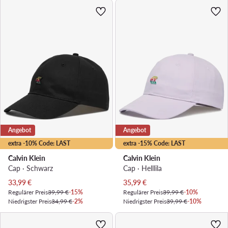
Angebot
Angebot
extra -10% Code: LAST
extra -15% Code: LAST
Calvin Klein
Calvin Klein
Cap · Schwarz
Cap · Helllila
Aktueller Preis
Aktueller Preis
33,99
€
35,99
€
Regulärer Preis
39,99 €
-15%
Regulärer Preis
39,99 €
-10%
Niedrigster Preis
34,99 €
-2%
Niedrigster Preis
39,99 €
-10%