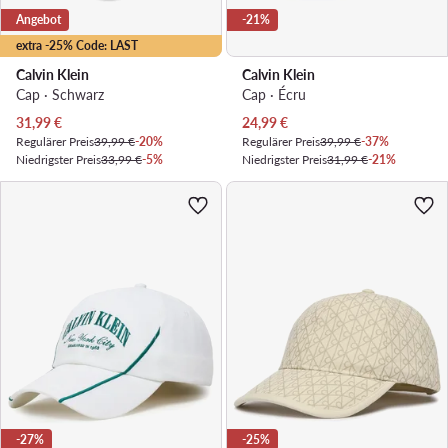
Angebot
-21%
extra -25% Code: LAST
Calvin Klein
Calvin Klein
Cap · Schwarz
Cap · Écru
Aktueller Preis
Aktueller Preis
31,99
€
24,99
€
Regulärer Preis
39,99 €
-20%
Regulärer Preis
39,99 €
-37%
Niedrigster Preis
33,99 €
-5%
Niedrigster Preis
31,99 €
-21%
-27%
-25%