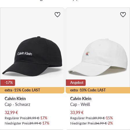
-17%
Angebot
extra -15% Code: LAST
extra -10% Code: LAST
Calvin Klein
Calvin Klein
Cap · Schwarz
Cap · Weiß
Aktueller Preis
Aktueller Preis
32,99
€
33,99
€
Regulärer Preis
39,99 €
-17%
Regulärer Preis
39,99 €
-15%
Niedrigster Preis
39,99 €
-17%
Niedrigster Preis
34,99 €
-2%