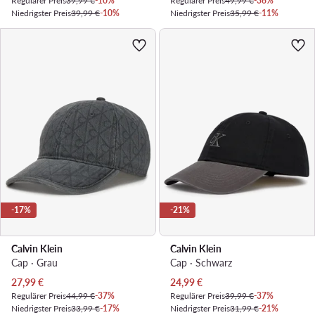
Regulärer Preis
39,99 €
-10%
Regulärer Preis
49,99 €
-36%
Niedrigster Preis
39,99 €
-10%
Niedrigster Preis
35,99 €
-11%
-17%
-21%
Calvin Klein
Calvin Klein
Cap · Grau
Cap · Schwarz
Aktueller Preis
Aktueller Preis
27,99
€
24,99
€
Regulärer Preis
44,99 €
-37%
Regulärer Preis
39,99 €
-37%
Niedrigster Preis
33,99 €
-17%
Niedrigster Preis
31,99 €
-21%