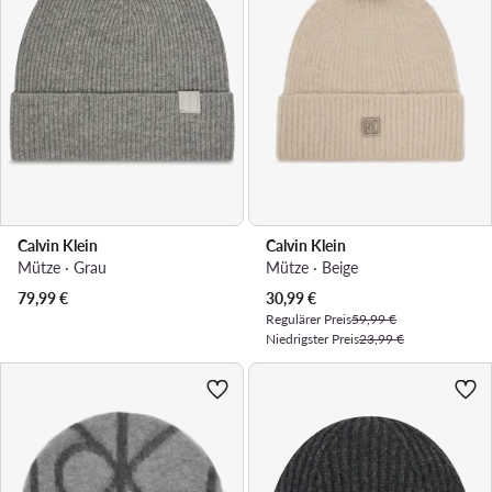
Calvin Klein
Calvin Klein
Mütze · Grau
Mütze · Beige
Aktueller Preis
79,99
€
30,99
€
Regulärer Preis
59,99 €
Niedrigster Preis
23,99 €