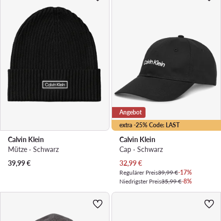
Angebot
extra -25% Code: LAST
Calvin Klein
Calvin Klein
Mütze · Schwarz
Cap · Schwarz
Aktueller Preis
39,99
€
32,99
€
Regulärer Preis
39,99 €
-17%
Niedrigster Preis
35,99 €
-8%