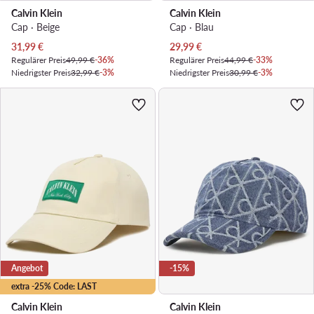
Calvin Klein
Calvin Klein
Cap · Beige
Cap · Blau
Aktueller Preis
Aktueller Preis
31,99
€
29,99
€
Regulärer Preis
49,99 €
-36%
Regulärer Preis
44,99 €
-33%
Niedrigster Preis
32,99 €
-3%
Niedrigster Preis
30,99 €
-3%
Angebot
-15%
extra -25% Code: LAST
Calvin Klein
Calvin Klein