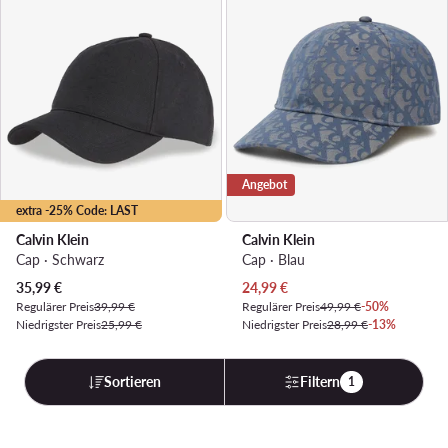
Angebot
extra -25% Code: LAST
Calvin Klein
Calvin Klein
Cap · Schwarz
Cap · Blau
Aktueller Preis
Aktueller Preis
35,99
€
24,99
€
Regulärer Preis
39,99 €
Regulärer Preis
49,99 €
-50%
Niedrigster Preis
25,99 €
Niedrigster Preis
28,99 €
-13%
Sortieren
Filtern
1