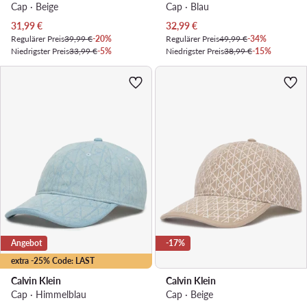
Cap · Beige
Cap · Blau
Aktueller Preis
Aktueller Preis
31,99
€
32,99
€
Regulärer Preis
39,99 €
-20%
Regulärer Preis
49,99 €
-34%
Niedrigster Preis
33,99 €
-5%
Niedrigster Preis
38,99 €
-15%
Angebot
-17%
extra -25% Code: LAST
Calvin Klein
Calvin Klein
Cap · Himmelblau
Cap · Beige