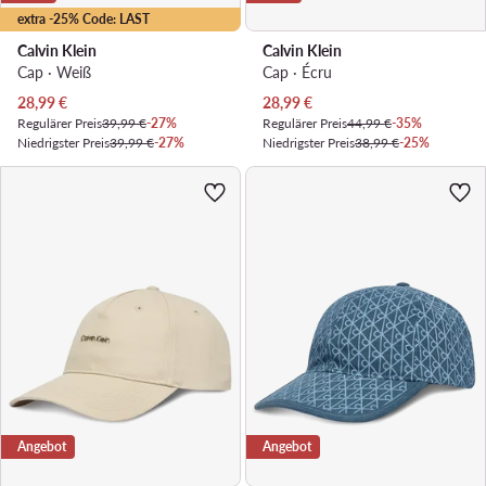
extra -25% Code: LAST
Calvin Klein
Calvin Klein
Cap · Weiß
Cap · Écru
Aktueller Preis
Aktueller Preis
28,99
€
28,99
€
Regulärer Preis
39,99 €
-27%
Regulärer Preis
44,99 €
-35%
Niedrigster Preis
39,99 €
-27%
Niedrigster Preis
38,99 €
-25%
Angebot
Angebot