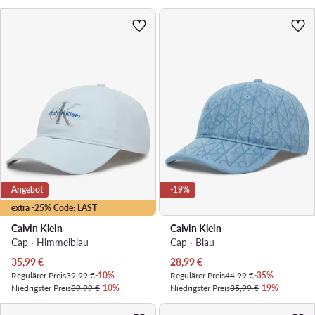
Angebot
-19%
extra -25% Code: LAST
Calvin Klein
Calvin Klein
Cap · Himmelblau
Cap · Blau
Aktueller Preis
Aktueller Preis
35,99
€
28,99
€
Regulärer Preis
39,99 €
-10%
Regulärer Preis
44,99 €
-35%
Niedrigster Preis
39,99 €
-10%
Niedrigster Preis
35,99 €
-19%