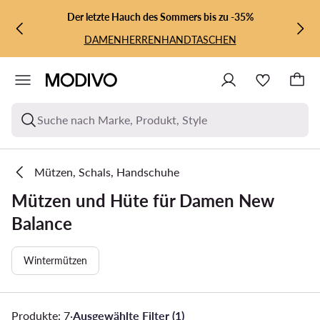
ZUM HAUPTINHALT SPRINGEN
ZUR SUCHE
Der letzte Hauch des Sommers bis zu -35%
DAMEN
HERREN
HANDTASCHEN
Suche nach Marke, Produkt, Style
Mützen, Schals, Handschuhe
Mützen und Hüte für Damen New
Balance
Wintermützen
Produkte: 7
·
Ausgewählte Filter (1)