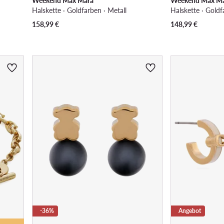
Weekend Max Mara
Weekend Max M
Halskette · Goldfarben · Metall
Halskette · Goldf
158,99
€
148,99
€
-36%
Angebot