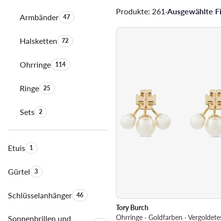
Produkte: 261
·
Ausgewählte Fil
Armbänder
Anzahl der Produkte:
47
Halsketten
Anzahl der Produkte:
72
Ohrringe
Anzahl der Produkte:
114
Ringe
Anzahl der Produkte:
25
Sets
Anzahl der Produkte:
2
Etuis
Anzahl der Produkte:
1
Gürtel
Anzahl der Produkte:
3
Schlüsselanhänger
Anzahl der Produkte:
46
Tory Burch
Sonnenbrillen und