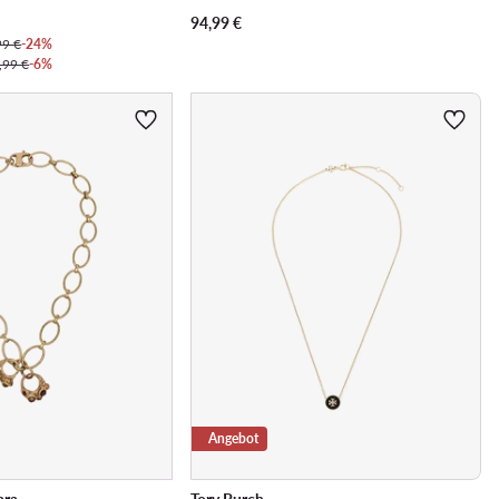
94,99
€
99 €
-24%
,99 €
-6%
Angebot