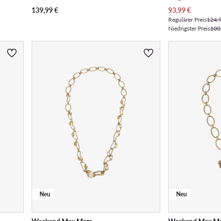
Aktueller Preis
139,99
€
93,99
€
Regulärer Preis
124,
Niedrigster Preis
100
Neu
Neu