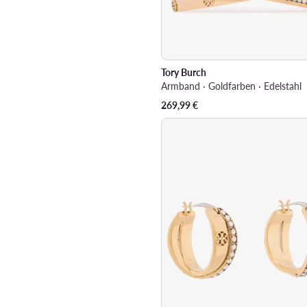
Tory Burch
Armband · Goldfarben · Edelstahl
269,99
€