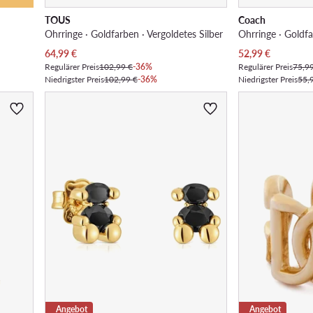
TOUS
Coach
Ohrringe · Goldfarben · Vergoldetes Silber
Ohrringe · Goldfa
Aktueller Preis
Aktueller Preis
64,99
€
52,99
€
Regulärer Preis
102,99 €
-36%
Regulärer Preis
75,9
Niedrigster Preis
102,99 €
-36%
Niedrigster Preis
55,
Angebot
Angebot