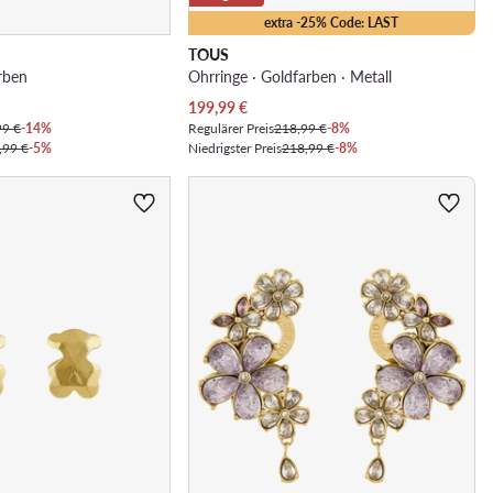
extra -25% Code: LAST
TOUS
arben
Ohrringe · Goldfarben · Metall
Aktueller Preis
199,99
€
99 €
-14%
Regulärer Preis
218,99 €
-8%
,99 €
-5%
Niedrigster Preis
218,99 €
-8%