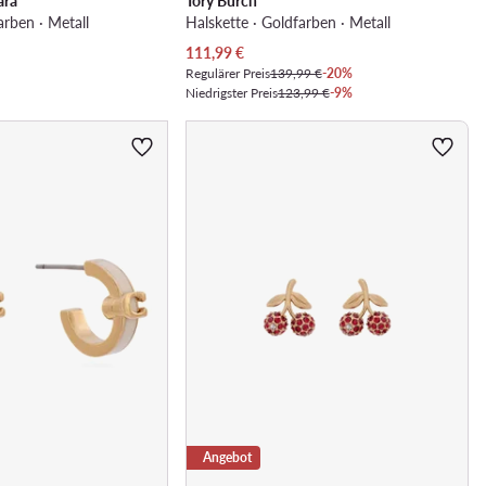
ara
Tory Burch
arben · Metall
Halskette · Goldfarben · Metall
Aktueller Preis
111,99
€
Regulärer Preis
139,99 €
-20%
Niedrigster Preis
123,99 €
-9%
Angebot