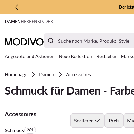
Der let
ZUM HAUPTINHALT SPRINGEN
DAMEN
HERREN
KINDER
ZUR SUCHE
Angebote und Aktionen
Neue Kollektion
Bestseller
Mark
Homepage
Damen
Accessoires
Schmuck für Damen - Farb
Accessoires
Sortieren
Preis
Ma
Schmuck
Anzahl der Produkte:
261