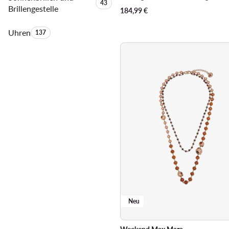
Anzahl der Produkte:
43
Brillengestelle
184,99
€
Uhren
Anzahl der Produkte:
137
Neu