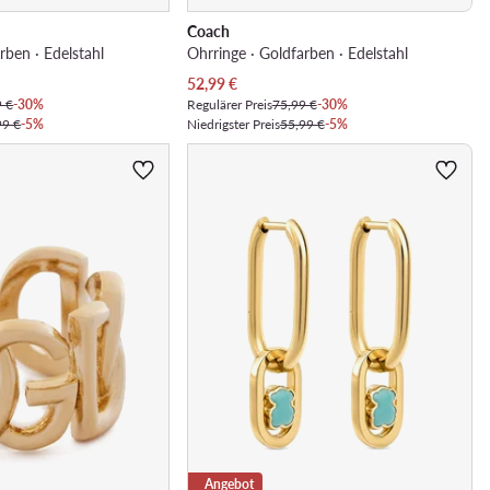
Coach
rben · Edelstahl
Ohrringe · Goldfarben · Edelstahl
Aktueller Preis
52,99
€
9 €
-30%
Regulärer Preis
75,99 €
-30%
99 €
-5%
Niedrigster Preis
55,99 €
-5%
Angebot