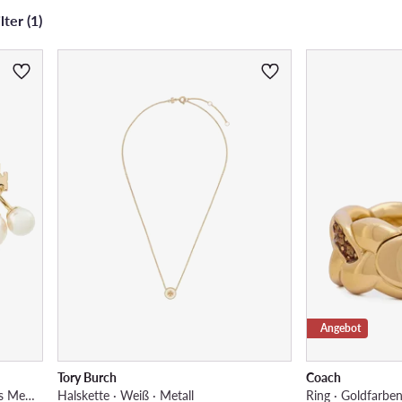
ter (1)
Angebot
Tory Burch
Coach
Ohrringe · Goldfarben · Vergoldetes Messing
Halskette · Weiß · Metall
Ring · Goldfarben