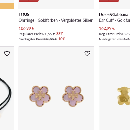
TOUS
Dolce&Gabbana
ll
Ohrringe · Goldfarben · Vergoldetes Silber
Ear Cuff · Goldf
Aktueller Preis
Aktueller Preis
106,99
€
162,99
€
Regulärer Preis
160,99 €
-33%
Regulärer Preis
189,
Niedrigster Preis
118,99 €
-10%
Niedrigster Preis
171