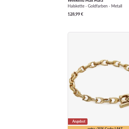
Weekend Max Mara
Halskette · Goldfarben · Metall
128,99
€
Angebot
extra -25% Code: LAST