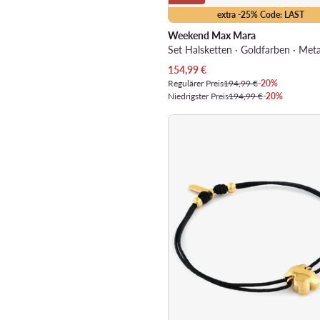
extra -25% Code: LAST
Weekend Max Mara
Set Halsketten · Goldfarben · Meta
Aktueller Preis
154,99
€
Regulärer Preis
194,99 €
-20%
Niedrigster Preis
194,99 €
-20%