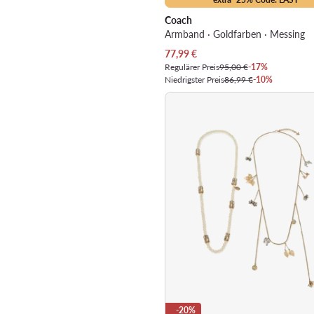
Coach
Armband · Goldfarben · Messing
Aktueller Preis
77,99
€
Regulärer Preis
95,00 €
-17%
Niedrigster Preis
86,99 €
-10%
-20%