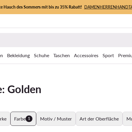
zte Hauch des Sommers mit bis zu 35% Rabatt!
DAMEN
HERREN
HANDT
en
Bekleidung
Schuhe
Taschen
Accessoires
Sport
Premi
e: Golden
rke
Farbe
Motiv / Muster
Art der Oberfläche
Mu
1