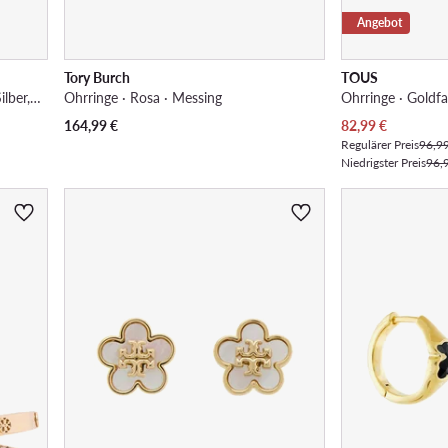
Angebot
Tory Burch
TOUS
Armband · Schwarz · Vergoldetes Silber, Textil
Ohrringe · Rosa · Messing
Ohrringe · Goldfa
Aktueller Preis
164,99
€
82,99
€
Regulärer Preis
96,9
Niedrigster Preis
96,