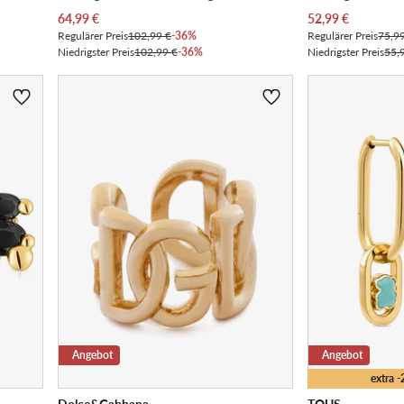
Aktueller Preis
Aktueller Preis
64,99
€
52,99
€
Regulärer Preis
102,99 €
-36%
Regulärer Preis
75,9
Niedrigster Preis
102,99 €
-36%
Niedrigster Preis
55,
Angebot
Angebot
extra 