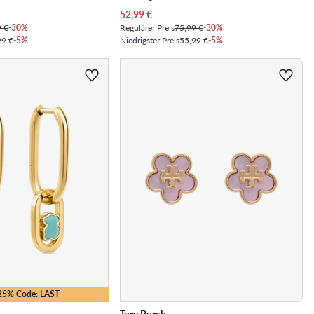
Aktueller Preis
52,99
€
9 €
-30%
Regulärer Preis
75,99 €
-30%
99 €
-5%
Niedrigster Preis
55,99 €
-5%
-25% Code: LAST