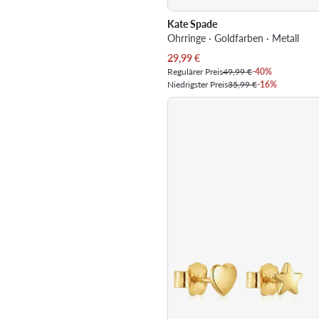
Kate Spade
Ohrringe · Goldfarben · Metall
Aktueller Preis
29,99
€
Regulärer Preis
49,99 €
-40%
Niedrigster Preis
35,99 €
-16%