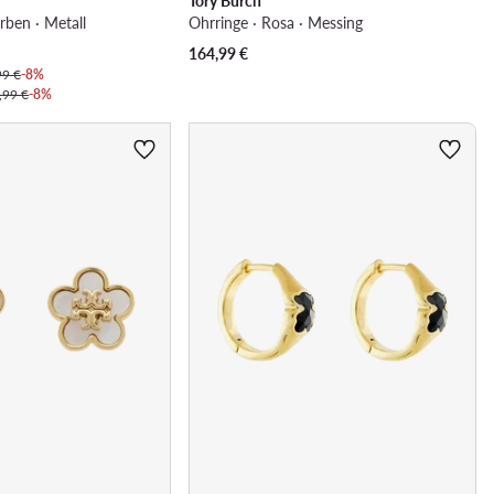
Tory Burch
rben · Metall
Ohrringe · Rosa · Messing
164,99
€
99 €
-8%
,99 €
-8%