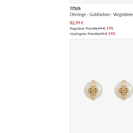
TOUS
Ohrringe · Goldfarben · Vergoldetes
Aktueller Preis
82,99
€
Regulärer Preis
96,99 €
-14%
Niedrigster Preis
96,99 €
-14%