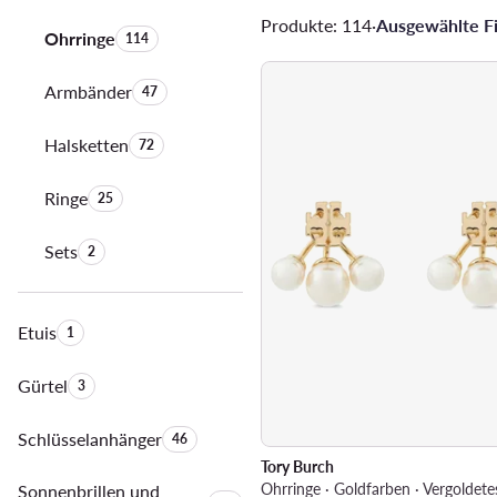
Produkte: 114
·
Ausgewählte Fil
Ohrringe
Anzahl der Produkte:
114
Armbänder
Anzahl der Produkte:
47
Halsketten
Anzahl der Produkte:
72
Ringe
Anzahl der Produkte:
25
Sets
Anzahl der Produkte:
2
Etuis
Anzahl der Produkte:
1
Gürtel
Anzahl der Produkte:
3
Schlüsselanhänger
Anzahl der Produkte:
46
Tory Burch
Sonnenbrillen und