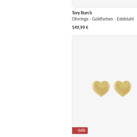
Tory Burch
Ohrringe · Goldfarben · Edelstahl
149,99
€
-16%