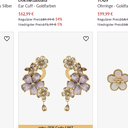
Dolce&Gabbana
TOUS
 Silber
Ear Cuff · Goldfarben
Ohrringe · Goldfa
Aktueller Preis
Aktueller Preis
162,99
€
199,99
€
Regulärer Preis
189,99 €
-14%
Regulärer Preis
218,
Niedrigster Preis
171,99 €
-5%
Niedrigster Preis
218
extra -25% Code: LAST