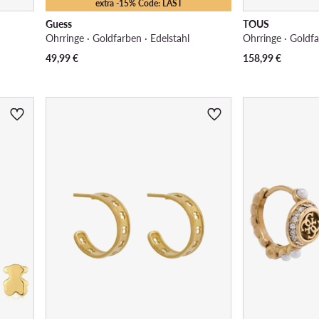
extra -15% Code: LAST
Guess
TOUS
Ohrringe · Goldfarben · Edelstahl
49,99
€
158,99
€