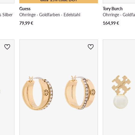
Guess
Tory Burch
 Silber
Ohrringe · Goldfarben · Edelstahl
Ohrringe · Goldf
79,99
€
164,99
€