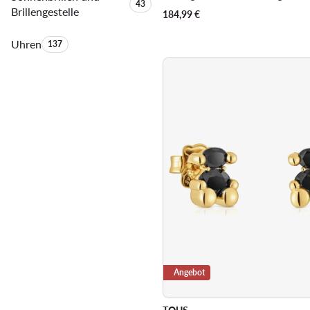
Anzahl der Produkte:
43
Brillengestelle
184,99
€
Uhren
Anzahl der Produkte:
137
Angebot