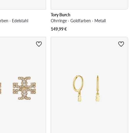
Tory Burch
rben · Edelstahl
Ohrringe · Goldfarben · Metall
149,99
€