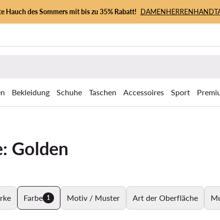
zte Hauch des Sommers mit bis zu 35% Rabatt!
DAMEN
HERREN
HANDT
en
Bekleidung
Schuhe
Taschen
Accessoires
Sport
Premi
e: Golden
rke
Farbe
Motiv / Muster
Art der Oberfläche
Mu
1