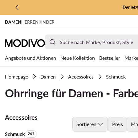
Der let
ZUM HAUPTINHALT SPRINGEN
DAMEN
HERREN
KINDER
ZUR SUCHE
Angebote und Aktionen
Neue Kollektion
Bestseller
Mark
Homepage
Damen
Accessoires
Schmuck
Ohrringe für Damen - Farb
Accessoires
Sortieren
Preis
Ma
Schmuck
Anzahl der Produkte:
261