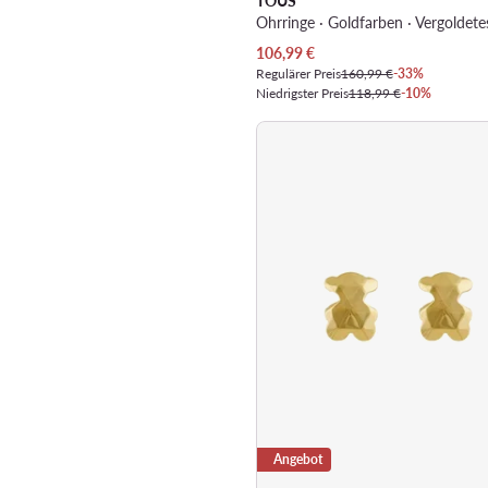
TOUS
Ohrringe · Goldfarben · Vergoldetes
Aktueller Preis
106,99
€
Regulärer Preis
160,99 €
-33%
Niedrigster Preis
118,99 €
-10%
Angebot