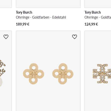
Tory Burch
Tory Burch
Ohrringe · Goldfarben · Edelstahl
Ohrringe · Goldfa
189,99
€
124,99
€