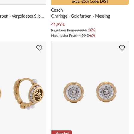
extra -25% Code: LAST
Coach
Ohrringe · Goldfarben · Vergoldetes Silber, Gold
Ohrringe · Goldfarben · Messing
Aktueller Preis
41,99
€
Regulärer Preis
50,00 €
-16%
Niedrigster Preis
44,99 €
-6%
Angebot