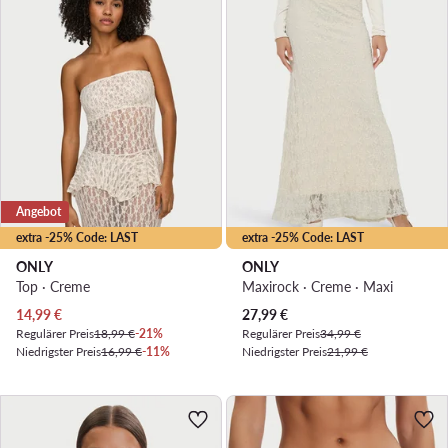
Angebot
extra -25% Code: LAST
extra -25% Code: LAST
ONLY
ONLY
Top · Creme
Maxirock · Creme · Maxi
Aktueller Preis
Aktueller Preis
14,99
€
27,99
€
Regulärer Preis
18,99 €
-21%
Regulärer Preis
34,99 €
Niedrigster Preis
16,99 €
-11%
Niedrigster Preis
21,99 €