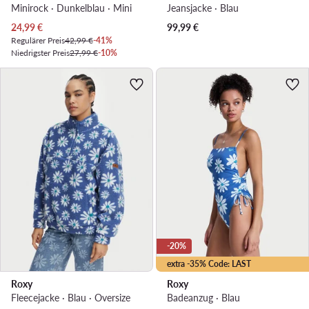
Minirock · Dunkelblau · Mini
Jeansjacke · Blau
Aktueller Preis
24,99
€
99,99
€
Regulärer Preis
42,99 €
-41%
Niedrigster Preis
27,99 €
-10%
-20%
extra -35% Code: LAST
Roxy
Roxy
Fleecejacke · Blau · Oversize
Badeanzug · Blau