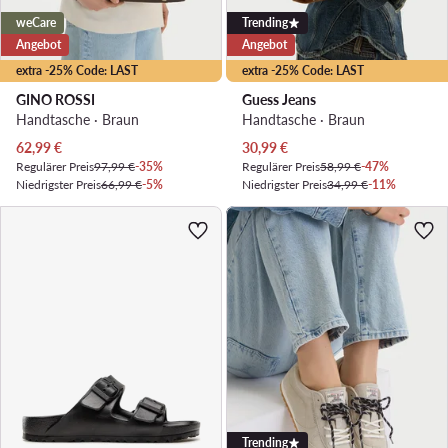
weCare
Trending
Angebot
Angebot
extra -25% Code: LAST
extra -25% Code: LAST
GINO ROSSI
Guess Jeans
Handtasche · Braun
Handtasche · Braun
Aktueller Preis
Aktueller Preis
62,99
€
30,99
€
Regulärer Preis
97,99 €
-35%
Regulärer Preis
58,99 €
-47%
Niedrigster Preis
66,99 €
-5%
Niedrigster Preis
34,99 €
-11%
Trending