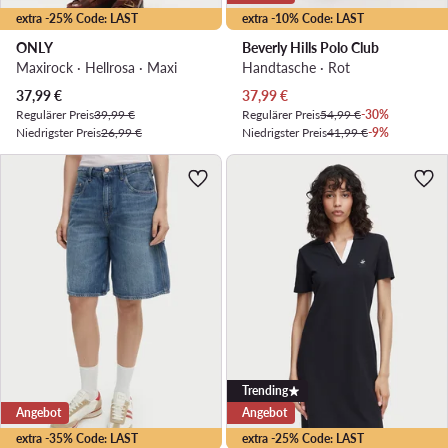
extra -25% Code: LAST
extra -10% Code: LAST
ONLY
Beverly Hills Polo Club
Maxirock · Hellrosa · Maxi
Handtasche · Rot
Aktueller Preis
Aktueller Preis
37,99
€
37,99
€
Regulärer Preis
39,99 €
Regulärer Preis
54,99 €
-30%
Niedrigster Preis
26,99 €
Niedrigster Preis
41,99 €
-9%
Trending
Angebot
Angebot
extra -35% Code: LAST
extra -25% Code: LAST