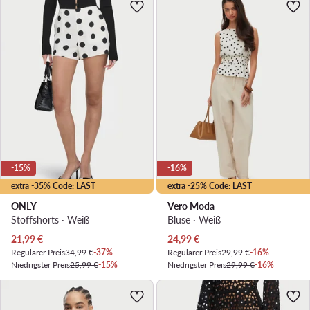
-15%
-16%
extra -35% Code: LAST
extra -25% Code: LAST
ONLY
Vero Moda
Stoffshorts · Weiß
Bluse · Weiß
Aktueller Preis
Aktueller Preis
21,99
€
24,99
€
Regulärer Preis
34,99 €
-37%
Regulärer Preis
29,99 €
-16%
Niedrigster Preis
25,99 €
-15%
Niedrigster Preis
29,99 €
-16%