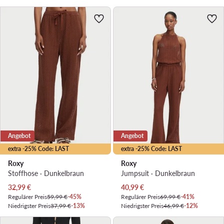
Angebot
Angebot
extra -25% Code: LAST
extra -25% Code: LAST
Roxy
Roxy
Stoffhose · Dunkelbraun
Jumpsuit · Dunkelbraun
Aktueller Preis
Aktueller Preis
32,99
€
40,99
€
Regulärer Preis
59,99 €
-45%
Regulärer Preis
69,99 €
-41%
Niedrigster Preis
37,99 €
-13%
Niedrigster Preis
46,99 €
-12%