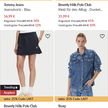
Tommy Jeans
Beverly Hills Polo Club
Jeansshorts · Blau
Kleid für den Alltag · Dunkelblau · Mini
Aktueller Preis
Aktueller Preis
56,99
€
35,99
€
Regulärer Preis
89,99 €
-36%
Regulärer Preis
61,99 €
-41%
Niedrigster Preis
64,99 €
-12%
Niedrigster Preis
39,99 €
-10%
Trending
Angebot
extra -25% Code: LAST
extra -25% Code: LAST
Beverly Hills Polo Club
Roxy