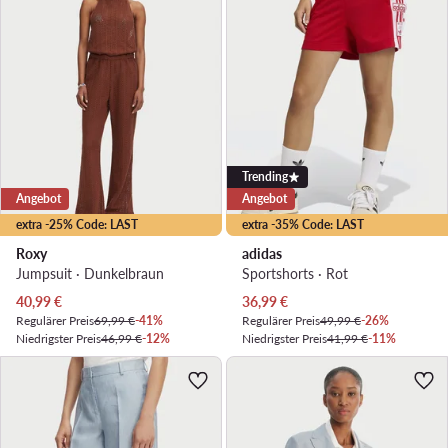
Trending
Angebot
Angebot
extra -25% Code: LAST
extra -35% Code: LAST
Roxy
adidas
Jumpsuit · Dunkelbraun
Sportshorts · Rot
Aktueller Preis
Aktueller Preis
40,99
€
36,99
€
Regulärer Preis
69,99 €
-41%
Regulärer Preis
49,99 €
-26%
Niedrigster Preis
46,99 €
-12%
Niedrigster Preis
41,99 €
-11%