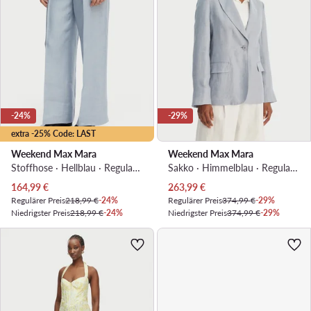
-24%
-29%
extra -25% Code: LAST
Weekend Max Mara
Weekend Max Mara
Stoffhose · Hellblau · Regular Fit
Sakko · Himmelblau · Regular Fit
Aktueller Preis
Aktueller Preis
164,99
€
263,99
€
Regulärer Preis
218,99 €
-24%
Regulärer Preis
374,99 €
-29%
Niedrigster Preis
218,99 €
-24%
Niedrigster Preis
374,99 €
-29%