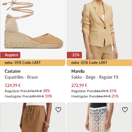
Angebot
-25%
extra -35% Code: LAST
extra -25% Code: LAST
Castañer
Marella
Espadrilles · Braun
Sakko · Beige · Regular Fit
Aktueller Preis
Aktueller Preis
124,99
€
272,99
€
Regulärer Preis
174,99 €
-28%
Regulärer Preis
364,99 €
-25%
Niedrigster Preis
139,99 €
-10%
Niedrigster Preis
364,99 €
-25%