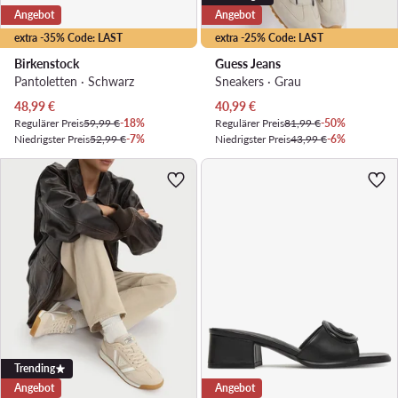
Angebot
Angebot
extra -35% Code: LAST
extra -25% Code: LAST
Birkenstock
Guess Jeans
Pantoletten · Schwarz
Sneakers · Grau
Aktueller Preis
Aktueller Preis
48,99
€
40,99
€
Regulärer Preis
59,99 €
-18%
Regulärer Preis
81,99 €
-50%
Niedrigster Preis
52,99 €
-7%
Niedrigster Preis
43,99 €
-6%
Trending
Angebot
Angebot