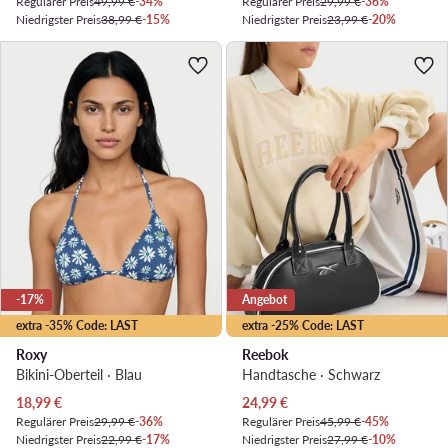
Regulärer Preis
49,99 €
-34%
Regulärer Preis
29,99 €
-36%
Niedrigster Preis
38,99 €
-15%
Niedrigster Preis
23,99 €
-20%
-17%
Angebot
extra -35% Code: LAST
extra -25% Code: LAST
Roxy
Reebok
Bikini-Oberteil · Blau
Handtasche · Schwarz
Aktueller Preis
Aktueller Preis
18,99
€
24,99
€
Regulärer Preis
29,99 €
-36%
Regulärer Preis
45,99 €
-45%
Niedrigster Preis
22,99 €
-17%
Niedrigster Preis
27,99 €
-10%