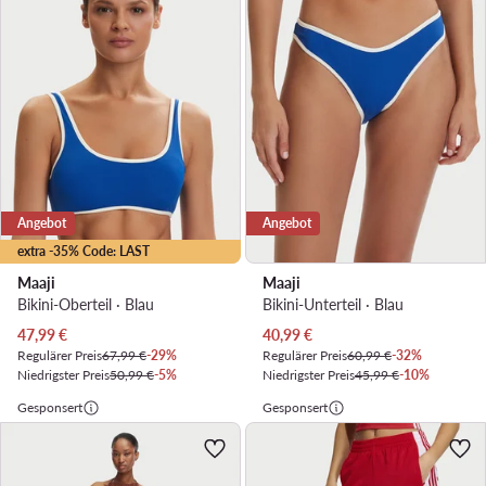
Angebot
Angebot
extra -35% Code: LAST
Maaji
Maaji
Bikini-Oberteil · Blau
Bikini-Unterteil · Blau
Aktueller Preis
Aktueller Preis
47,99
€
40,99
€
Regulärer Preis
67,99 €
-29%
Regulärer Preis
60,99 €
-32%
Niedrigster Preis
50,99 €
-5%
Niedrigster Preis
45,99 €
-10%
Gesponsert
Gesponsert