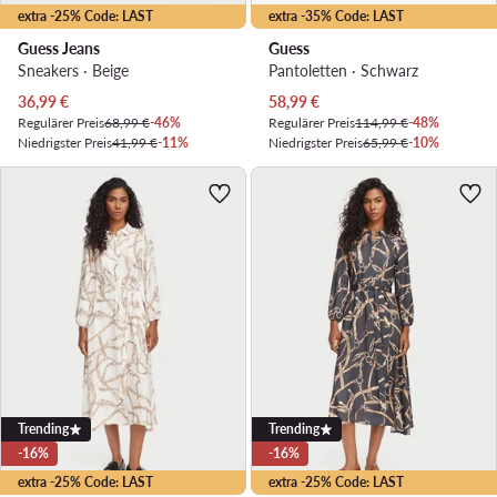
extra -25% Code: LAST
extra -35% Code: LAST
Guess Jeans
Guess
Sneakers · Beige
Pantoletten · Schwarz
Aktueller Preis
Aktueller Preis
36,99
€
58,99
€
Regulärer Preis
68,99 €
-46%
Regulärer Preis
114,99 €
-48%
Niedrigster Preis
41,99 €
-11%
Niedrigster Preis
65,99 €
-10%
Trending
Trending
-16%
-16%
extra -25% Code: LAST
extra -25% Code: LAST