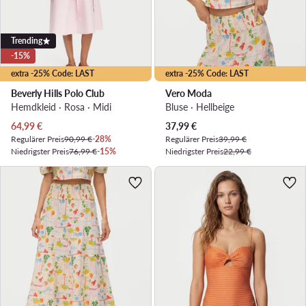
Trending
-15%
extra -25% Code: LAST
extra -25% Code: LAST
Beverly Hills Polo Club
Vero Moda
Hemdkleid · Rosa · Midi
Bluse · Hellbeige
Aktueller Preis
Aktueller Preis
64,99
€
37,99
€
Regulärer Preis
90,99 €
-28%
Regulärer Preis
39,99 €
Niedrigster Preis
76,99 €
-15%
Niedrigster Preis
22,99 €