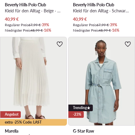
Beverly Hills Polo Club
Beverly Hills Polo Club
Kleid für den Alltag · Beige · Midi
Kleid für den Alltag · Schwarz · Midi
Aktueller Preis
Aktueller Preis
40,99
€
40,99
€
Regulärer Preis
67,99 €
-39%
Regulärer Preis
67,99 €
-39%
Niedrigster Preis
48,99 €
-16%
Niedrigster Preis
48,99 €
-16%
Trending
Angebot
-23%
extra -25% Code: LAST
Marella
G-Star Raw