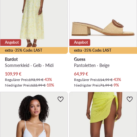
Angebot
Angebot
extra -35% Code: LAST
extra -35% Code: LAST
Bardot
Guess
Sommerkleid · Gelb · Midi
Pantoletten · Beige
Aktueller Preis
Aktueller Preis
109,99
€
64,99
€
Regulärer Preis
193,99 €
-43%
Regulärer Preis
114,99 €
-43%
Niedrigster Preis
122,99 €
-10%
Niedrigster Preis
71,99 €
-9%