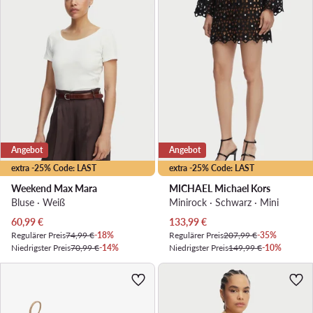
Angebot
Angebot
extra -25% Code: LAST
extra -25% Code: LAST
Weekend Max Mara
MICHAEL Michael Kors
Bluse · Weiß
Minirock · Schwarz · Mini
Aktueller Preis
Aktueller Preis
60,99
€
133,99
€
Regulärer Preis
74,99 €
-18%
Regulärer Preis
207,99 €
-35%
Niedrigster Preis
70,99 €
-14%
Niedrigster Preis
149,99 €
-10%