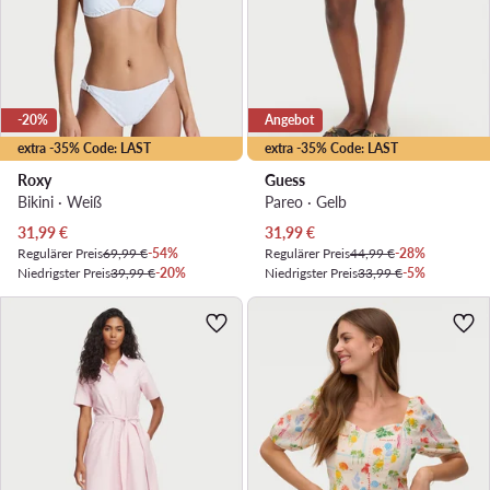
-20%
Angebot
extra -35% Code: LAST
extra -35% Code: LAST
Roxy
Guess
Bikini · Weiß
Pareo · Gelb
Aktueller Preis
Aktueller Preis
31,99
€
31,99
€
Regulärer Preis
69,99 €
-54%
Regulärer Preis
44,99 €
-28%
Niedrigster Preis
39,99 €
-20%
Niedrigster Preis
33,99 €
-5%