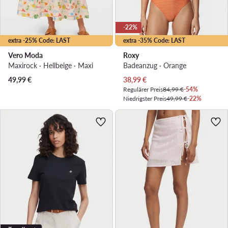
-22%
extra -25% Code: LAST
extra -35% Code: LAST
Vero Moda
Roxy
Maxirock · Hellbeige · Maxi
Badeanzug · Orange
Aktueller Preis
49,99
€
38,99
€
Regulärer Preis
84,99 €
-54%
Niedrigster Preis
49,99 €
-22%