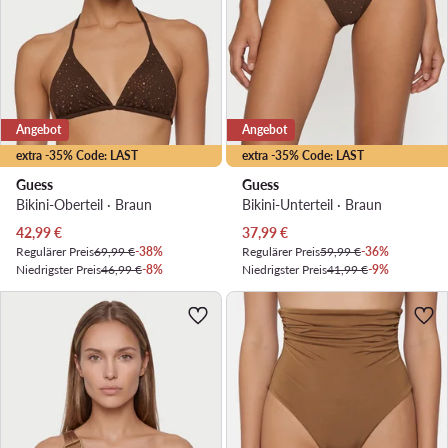
Angebot
Angebot
extra -35% Code: LAST
extra -35% Code: LAST
Guess
Guess
Bikini-Oberteil · Braun
Bikini-Unterteil · Braun
Aktueller Preis
Aktueller Preis
42,99
€
37,99
€
Regulärer Preis
69,99 €
-38%
Regulärer Preis
59,99 €
-36%
Niedrigster Preis
46,99 €
-8%
Niedrigster Preis
41,99 €
-9%