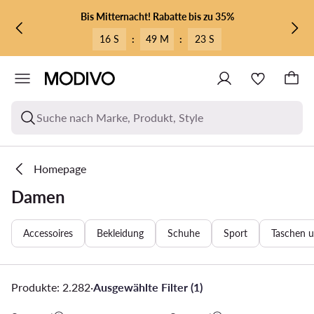
ZUM HAUPTINHALT SPRINGEN
ZUR SUCHE
Bis Mitternacht! Rabatte bis zu 35%
16 S
:
49 M
:
22 S
Suche nach Marke, Produkt, Style
Homepage
Damen
Accessoires
Bekleidung
Schuhe
Sport
Taschen 
Produkte: 2.282
·
Ausgewählte Filter (1)