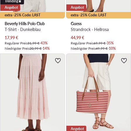
Trending
Angebot
Angebot
extra -25% Code: LAST
extra -25% Code: LAST
Beverly Hills Polo Club
Guess
T-Shirt · Dunkelblau
Strandrock · Hellrosa
Aktueller Preis
Aktueller Preis
17,99
€
44,99
€
Regulärer Preis
31,99 €
-43%
Regulärer Preis
69,99 €
-35%
Niedrigster Preis
20,99 €
-14%
Niedrigster Preis
49,99 €
-10%
Angebot