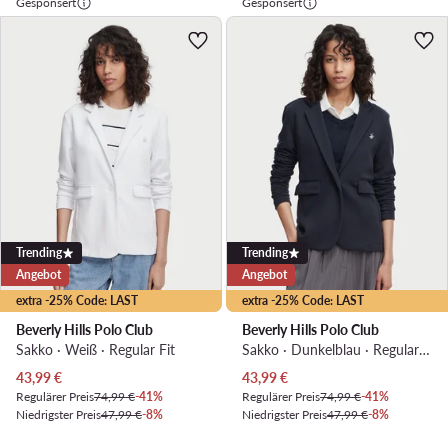
Gesponsert
Gesponsert
Trending
Trending
Angebot
Angebot
extra -25% Code: LAST
extra -25% Code: LAST
Beverly Hills Polo Club
Beverly Hills Polo Club
Sakko · Weiß · Regular Fit
Sakko · Dunkelblau · Regular Fit
Aktueller Preis
Aktueller Preis
43,99
€
43,99
€
Regulärer Preis
74,99 €
-41%
Regulärer Preis
74,99 €
-41%
Niedrigster Preis
47,99 €
-8%
Niedrigster Preis
47,99 €
-8%