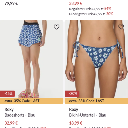
Aktueller Preis
79,99
€
33,99
€
Regulärer Preis
74,99 €
-54%
Niedrigster Preis
42,99 €
-20%
-15%
-20%
extra -35% Code: LAST
extra -35% Code: LAST
Roxy
Roxy
Badeshorts · Blau
Bikini-Unterteil · Blau
Aktueller Preis
Aktueller Preis
32,99
€
18,99
€