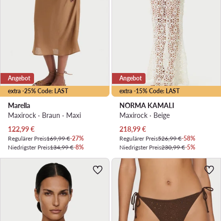
Angebot
Angebot
extra -25% Code: LAST
extra -15% Code: LAST
Marella
NORMA KAMALI
Maxirock · Braun · Maxi
Maxirock · Beige
Aktueller Preis
Aktueller Preis
122,99
€
218,99
€
Regulärer Preis
169,99 €
-27%
Regulärer Preis
526,99 €
-58%
Niedrigster Preis
134,99 €
-8%
Niedrigster Preis
230,99 €
-5%