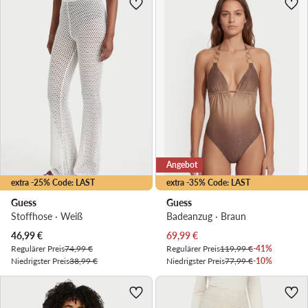
Angebot
extra -25% Code: LAST
extra -35% Code: LAST
Guess
Guess
Stoffhose · Weiß
Badeanzug · Braun
Aktueller Preis
Aktueller Preis
46,99
€
69,99
€
Regulärer Preis
74,99 €
Regulärer Preis
119,99 €
-41%
Niedrigster Preis
38,99 €
Niedrigster Preis
77,99 €
-10%