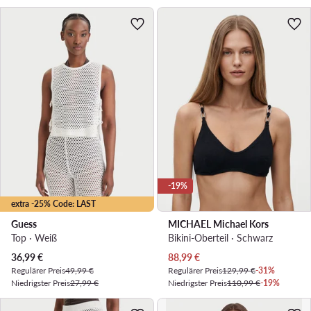
-19%
extra -25% Code: LAST
Guess
MICHAEL Michael Kors
Top · Weiß
Bikini-Oberteil · Schwarz
Aktueller Preis
Aktueller Preis
36,99
€
88,99
€
Regulärer Preis
49,99 €
Regulärer Preis
129,99 €
-31%
Niedrigster Preis
27,99 €
Niedrigster Preis
110,99 €
-19%