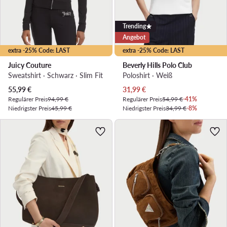
Trending
Angebot
extra -25% Code: LAST
extra -25% Code: LAST
Juicy Couture
Beverly Hills Polo Club
Sweatshirt · Schwarz · Slim Fit
Poloshirt · Weiß
Aktueller Preis
Aktueller Preis
55,99
€
31,99
€
Regulärer Preis
94,99 €
Regulärer Preis
54,99 €
-41%
Niedrigster Preis
45,99 €
Niedrigster Preis
34,99 €
-8%