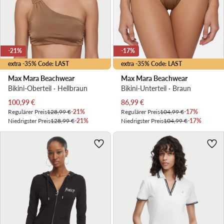
-21%
-17%
extra -35% Code: LAST
extra -35% Code: LAST
Max Mara Beachwear
Max Mara Beachwear
Bikini-Oberteil · Hellbraun
Bikini-Unterteil · Braun
Aktueller Preis
Aktueller Preis
100,99
€
86,99
€
Regulärer Preis
128,99 €
-21%
Regulärer Preis
104,99 €
-17%
Niedrigster Preis
128,99 €
-21%
Niedrigster Preis
104,99 €
-17%