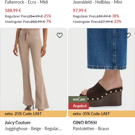
Faltenrock · Écru · Midi
Jeanskleid · Hellblau · Mini
Aktueller Preis
Aktueller Preis
188,99
€
97,99
€
Regulärer Preis
254,99 €
-25%
Regulärer Preis
159,99 €
-38%
Niedrigster Preis
203,99 €
-7%
Niedrigster Preis
127,99 €
-23%
weCare
Angebot
extra -25% Code: LAST
extra -35% Code: LAST
Juicy Couture
GINO ROSSI
Jogginghose · Beige · Regular Fit
Pantoletten · Braun