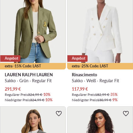
Angebot
Angebot
extra -15% Code: LAST
extra -25% Code: LAST
LAUREN RALPH LAUREN
Rinascimento
Sakko · Grün · Regular Fit
Sakko · Weiß · Regular Fit
Aktueller Preis
Aktueller Preis
291,99
€
117,99
€
Regulärer Preis
324,99 €
-10%
Regulärer Preis
182,99 €
-35%
Niedrigster Preis
324,99 €
-10%
Niedrigster Preis
130,99 €
-9%