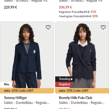
Sakko · Schwarz · Regular Fit
Sakko · Schwarz · Regular Fit
Aktueller Preis
229,99
€
106,99
€
Regulärer Preis
156,99 €
-31%
Niedrigster Preis
119,99 €
-10%
Trending
Neu
Angebot
extra -25% Code: LAST
extra -25% Code: LAST
Tommy Hilfiger
Beverly Hills Polo Club
Sakko · Dunkelblau · Regular Fit
Sakko · Dunkelblau · Regular Fit