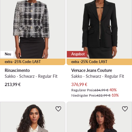
Neu
Angebot
extra -25% Code: LAST
extra -25% Code: LAST
Rinascimento
Versace Jeans Couture
Sakko · Schwarz · Regular Fit
Sakko · Schwarz · Regular Fit
Aktueller Preis
213,99
€
376,99
€
Regulärer Preis
634,99 €
-40%
Niedrigster Preis
422,99 €
-10%