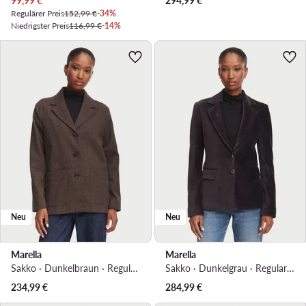
99,99
€
294,99
€
Regulärer Preis
152,99 €
-34%
Niedrigster Preis
116,99 €
-14%
Neu
Neu
Marella
Marella
Sakko · Dunkelbraun · Regular Fit
Sakko · Dunkelgrau · Regular Fit
234,99
€
284,99
€