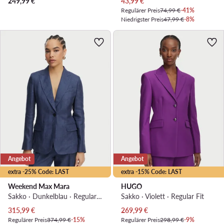
Aktueller Preis
249,99
€
43,99
€
Regulärer Preis
74,99 €
-41%
Niedrigster Preis
47,99 €
-8%
Angebot
Angebot
extra -25% Code: LAST
extra -15% Code: LAST
Weekend Max Mara
HUGO
Sakko · Dunkelblau · Regular Fit
Sakko · Violett · Regular Fit
Aktueller Preis
Aktueller Preis
315,99
€
269,99
€
Regulärer Preis
374,99 €
-15%
Regulärer Preis
298,99 €
-9%