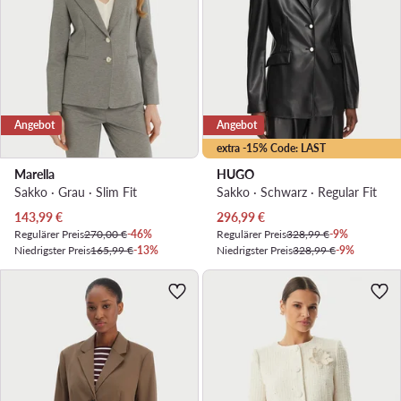
Angebot
Angebot
extra -15% Code: LAST
Marella
HUGO
Sakko · Grau · Slim Fit
Sakko · Schwarz · Regular Fit
Aktueller Preis
Aktueller Preis
143,99
€
296,99
€
Regulärer Preis
270,00 €
-46%
Regulärer Preis
328,99 €
-9%
Niedrigster Preis
165,99 €
-13%
Niedrigster Preis
328,99 €
-9%