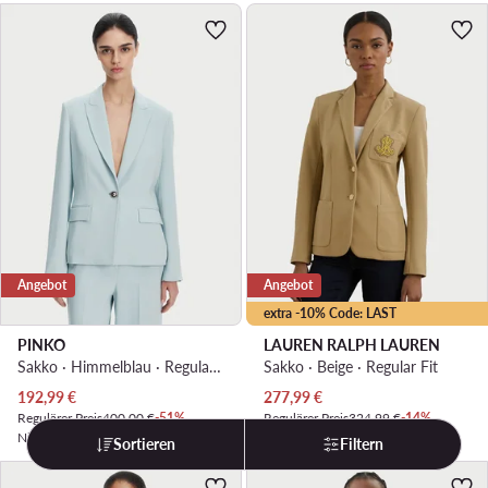
Angebot
Angebot
extra -10% Code: LAST
PINKO
LAUREN RALPH LAUREN
Sakko · Himmelblau · Regular Fit
Sakko · Beige · Regular Fit
Aktueller Preis
Aktueller Preis
192,99
€
277,99
€
Regulärer Preis
400,00 €
-51%
Regulärer Preis
324,99 €
-14%
Niedrigster Preis
213,99 €
-9%
Niedrigster Preis
298,99 €
-7%
Sortieren
Filtern