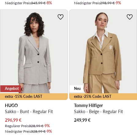
Niedrigster Preis
345,99 €
-8%
Niedrigster Preis
298,99 €
-9%
Angebot
Neu
extra -15% Code: LAST
extra -25% Code: LAST
HUGO
Tommy Hilfiger
Sakko · Bunt · Regular Fit
Sakko · Beige · Regular Fit
Aktueller Preis
296,99
€
249,99
€
Regulärer Preis
328,99 €
-9%
Niedrigster Preis
328,99 €
-9%