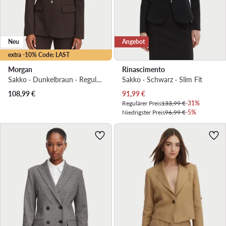
Neu
Angebot
extra -10% Code: LAST
Morgan
Rinascimento
Sakko · Dunkelbraun · Regular Fit
Sakko · Schwarz · Slim Fit
Aktueller Preis
108,99
€
91,99
€
Regulärer Preis
133,99 €
-31%
Niedrigster Preis
96,99 €
-5%