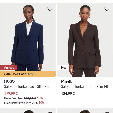
Angebot
Neu
extra -15% Code: LAST
HUGO
Marella
Sakko · Dunkelblau · Slim Fit
Sakko · Dunkelbraun · Slim Fit
Aktueller Preis
179,99
€
184,99
€
Regulärer Preis
199,99 €
-10%
Niedrigster Preis
199,99 €
-10%