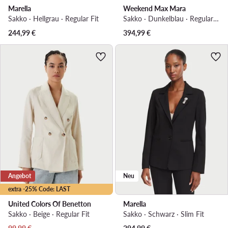
Marella
Weekend Max Mara
Sakko · Hellgrau · Regular Fit
Sakko · Dunkelblau · Regular Fit
244,99
€
394,99
€
Angebot
Neu
extra -25% Code: LAST
United Colors Of Benetton
Marella
Sakko · Beige · Regular Fit
Sakko · Schwarz · Slim Fit
Aktueller Preis