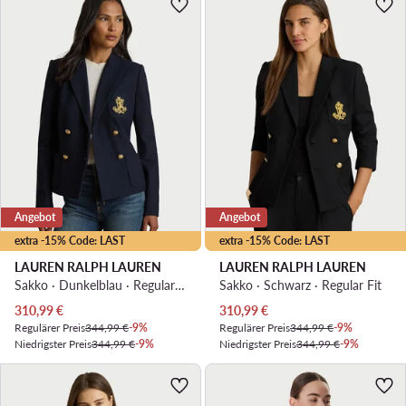
Angebot
Angebot
extra -15% Code: LAST
extra -15% Code: LAST
LAUREN RALPH LAUREN
LAUREN RALPH LAUREN
Sakko · Dunkelblau · Regular Fit
Sakko · Schwarz · Regular Fit
Aktueller Preis
Aktueller Preis
310,99
€
310,99
€
Regulärer Preis
344,99 €
-9%
Regulärer Preis
344,99 €
-9%
Niedrigster Preis
344,99 €
-9%
Niedrigster Preis
344,99 €
-9%