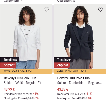
Gesponsert
Gesponsert
Trending
Trending
Angebot
Angebot
extra -25% Code: LAST
extra -25% Code: LAST
Beverly Hills Polo Club
Beverly Hills Polo Club
Sakko · Weiß · Regular Fit
Sakko · Dunkelblau · Regular Fit
Aktueller Preis
Aktueller Preis
43,99
€
43,99
€
Regulärer Preis
74,99 €
-41%
Regulärer Preis
74,99 €
-41%
Niedrigster Preis
47,99 €
-8%
Niedrigster Preis
47,99 €
-8%