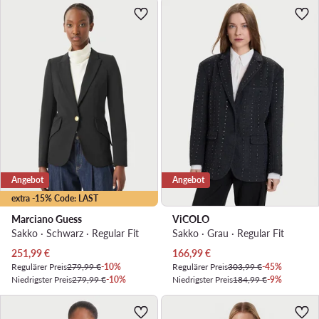
Angebot
Angebot
extra -15% Code: LAST
Marciano Guess
ViCOLO
Sakko · Schwarz · Regular Fit
Sakko · Grau · Regular Fit
Aktueller Preis
Aktueller Preis
251,99
€
166,99
€
Regulärer Preis
279,99 €
-10%
Regulärer Preis
303,99 €
-45%
Niedrigster Preis
279,99 €
-10%
Niedrigster Preis
184,99 €
-9%