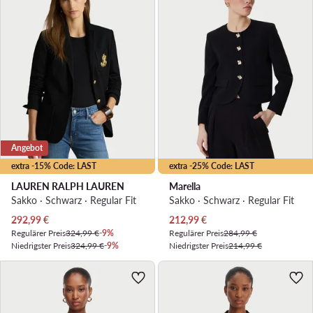
Angebot
extra -15% Code: LAST
extra -25% Code: LAST
LAUREN RALPH LAUREN
Marella
Sakko · Schwarz · Regular Fit
Sakko · Schwarz · Regular Fit
Aktueller Preis
Aktueller Preis
292,99
€
212,99
€
Regulärer Preis
324,99 €
-9%
Regulärer Preis
284,99 €
Niedrigster Preis
324,99 €
-9%
Niedrigster Preis
214,99 €