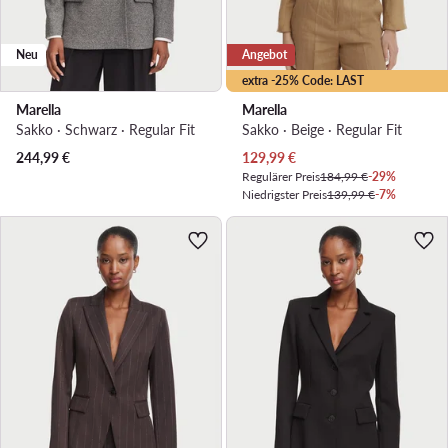
Neu
Angebot
extra -25% Code: LAST
Marella
Marella
Sakko · Schwarz · Regular Fit
Sakko · Beige · Regular Fit
Aktueller Preis
244,99
€
129,99
€
Regulärer Preis
184,99 €
-29%
Niedrigster Preis
139,99 €
-7%