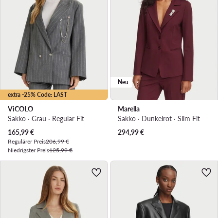
Neu
extra -25% Code: LAST
ViCOLO
Marella
Sakko · Grau · Regular Fit
Sakko · Dunkelrot · Slim Fit
Aktueller Preis
165,99
€
294,99
€
Regulärer Preis
206,99 €
Niedrigster Preis
125,99 €