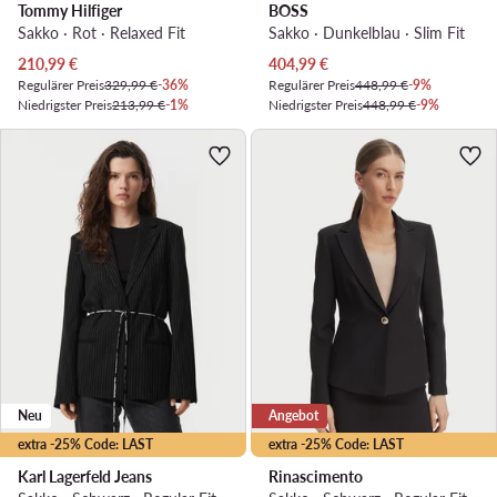
Tommy Hilfiger
BOSS
Sakko · Rot · Relaxed Fit
Sakko · Dunkelblau · Slim Fit
Aktueller Preis
Aktueller Preis
210,99
€
404,99
€
Regulärer Preis
329,99 €
-36%
Regulärer Preis
448,99 €
-9%
Niedrigster Preis
213,99 €
-1%
Niedrigster Preis
448,99 €
-9%
Neu
Angebot
extra -25% Code: LAST
extra -25% Code: LAST
Karl Lagerfeld Jeans
Rinascimento