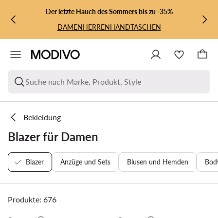
ZUM HAUPTINHALT SPRINGEN
ZUR SUCHE
Der letzte Hauch des Sommers bis zu -35%
DAMEN
HERREN
HANDTASCHEN
Suche nach Marke, Produkt, Style
Bekleidung
Blazer für Damen
Blazer
Anzüge und Sets
Blusen und Hemden
Bod
Produkte: 676