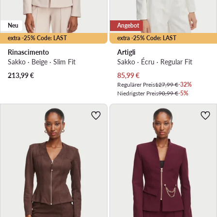
Neu
Angebot
extra -25% Code: LAST
extra -25% Code: LAST
Rinascimento
Artigli
Sakko · Beige · Slim Fit
Sakko · Écru · Regular Fit
Aktueller Preis
213,99
€
85,99
€
Regulärer Preis
127,99 €
-32%
Niedrigster Preis
90,99 €
-5%