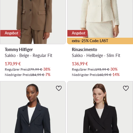
Angebot
Angebot
extra -25% Code: LAST
Tommy Hilfiger
Rinascimento
Sakko · Beige · Regular Fit
Sakko · Hellbeige · Slim Fit
Aktueller Preis
Aktueller Preis
170,99
€
136,99
€
Regulärer Preis
279,99 €
-38%
Regulärer Preis
195,99 €
-30%
Niedrigster Preis
184,99 €
-7%
Niedrigster Preis
160,99 €
-14%