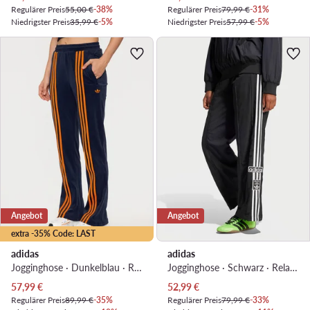
Regulärer Preis
55,00 €
-38%
Regulärer Preis
79,99 €
-31%
Niedrigster Preis
35,99 €
-5%
Niedrigster Preis
57,99 €
-5%
Angebot
Angebot
extra -35% Code: LAST
adidas
adidas
Jogginghose · Dunkelblau · Regular Fit
Jogginghose · Schwarz · Relaxed Fit
Aktueller Preis
Aktueller Preis
57,99
€
52,99
€
Regulärer Preis
89,99 €
-35%
Regulärer Preis
79,99 €
-33%