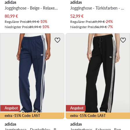
adidas
adidas
Jogginghose · Beige · Relaxed Fit
Jogginghose · Türkisfarben · Relaxed Fit
Aktueller Preis
Aktueller Preis
80,99
€
52,99
€
Regulärer Preis
89,99 €
-10%
Regulärer Preis
69,99 €
-24%
Niedrigster Preis
89,99 €
-10%
Niedrigster Preis
56,99 €
-7%
Angebot
Angebot
extra -15% Code: LAST
extra -15% Code: LAST
adidas
adidas
Jogginghose · Dunkelblau · Regular Fit
Jogginghose · Schwarz · Regular Fit