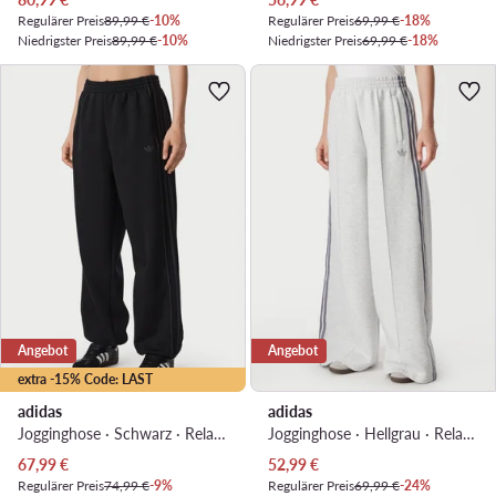
Regulärer Preis
89,99 €
-10%
Regulärer Preis
69,99 €
-18%
Niedrigster Preis
89,99 €
-10%
Niedrigster Preis
69,99 €
-18%
Angebot
Angebot
extra -15% Code: LAST
adidas
adidas
Jogginghose · Schwarz · Relaxed Fit
Jogginghose · Hellgrau · Relaxed Fit
Aktueller Preis
Aktueller Preis
67,99
€
52,99
€
Regulärer Preis
74,99 €
-9%
Regulärer Preis
69,99 €
-24%