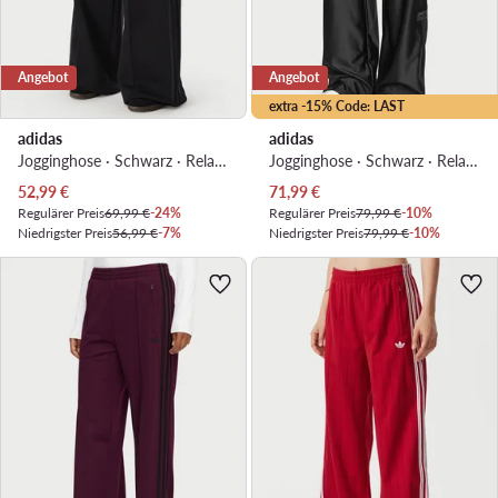
Angebot
Angebot
extra -15% Code: LAST
adidas
adidas
Jogginghose · Schwarz · Relaxed Fit
Jogginghose · Schwarz · Relaxed Fit
Aktueller Preis
Aktueller Preis
52,99
€
71,99
€
Regulärer Preis
69,99 €
-24%
Regulärer Preis
79,99 €
-10%
Niedrigster Preis
56,99 €
-7%
Niedrigster Preis
79,99 €
-10%