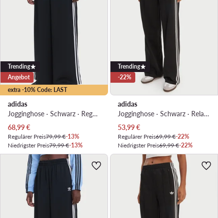
Trending
Trending
Angebot
-22%
extra -10% Code: LAST
adidas
adidas
Jogginghose · Schwarz · Regular Fit
Jogginghose · Schwarz · Relaxed Fit
Aktueller Preis
Aktueller Preis
68,99
€
53,99
€
Regulärer Preis
79,99 €
-13%
Regulärer Preis
69,99 €
-22%
Niedrigster Preis
79,99 €
-13%
Niedrigster Preis
69,99 €
-22%