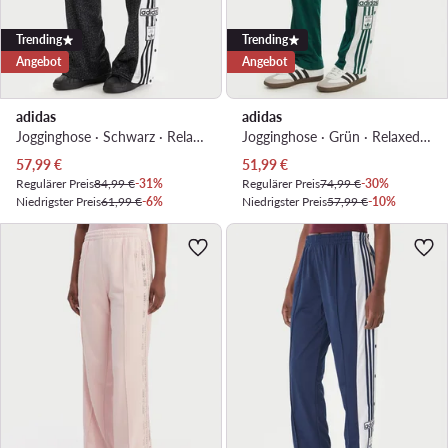
Trending
Trending
Angebot
Angebot
adidas
adidas
Jogginghose · Schwarz · Relaxed Fit
Jogginghose · Grün · Relaxed Fit
Aktueller Preis
Aktueller Preis
57,99
€
51,99
€
Regulärer Preis
84,99 €
-31%
Regulärer Preis
74,99 €
-30%
Niedrigster Preis
61,99 €
-6%
Niedrigster Preis
57,99 €
-10%