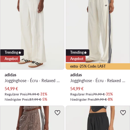
Trending
Trending
Angebot
Angebot
extra -25% Code: LAST
adidas
adidas
Jogginghose · Écru · Relaxed Fit
Jogginghose · Écru · Relaxed Fit
Aktueller Preis
Aktueller Preis
54,99
€
54,99
€
Regulärer Preis
79,99 €
-31%
Regulärer Preis
79,99 €
-31%
Niedrigster Preis
57,99 €
-5%
Niedrigster Preis
59,99 €
-8%