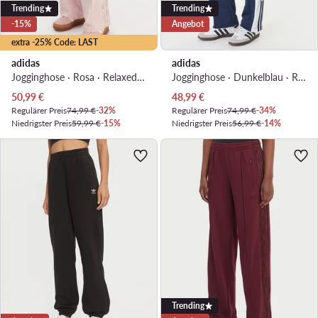
Trending
Trending
-15%
Angebot
extra -25% Code: LAST
adidas
adidas
Jogginghose · Rosa · Relaxed Fit
Jogginghose · Dunkelblau · Relaxed Fit
Aktueller Preis
Aktueller Preis
50,99
€
48,99
€
Regulärer Preis
74,99 €
-32%
Regulärer Preis
74,99 €
-34%
Niedrigster Preis
59,99 €
-15%
Niedrigster Preis
56,99 €
-14%
Trending