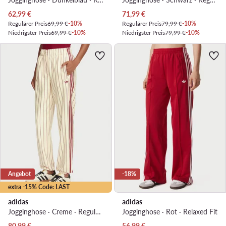
Aktueller Preis
Aktueller Preis
62,99
€
71,99
€
Regulärer Preis
69,99 €
-10%
Regulärer Preis
79,99 €
-10%
Niedrigster Preis
69,99 €
-10%
Niedrigster Preis
79,99 €
-10%
Angebot
-18%
extra -15% Code: LAST
adidas
adidas
Jogginghose · Creme · Regular Fit
Jogginghose · Rot · Relaxed Fit
Aktueller Preis
Aktueller Preis
80,99
€
56,99
€