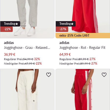
Trending
Trending
-22%
-27%
extra -25% Code: LAST
adidas
adidas
Jogginghose · Grau · Relaxed Fit
Jogginghose · Rot · Regular Fit
Aktueller Preis
Aktueller Preis
36,99
€
64,99
€
Regulärer Preis
54,99 €
-32%
Regulärer Preis
89,99 €
-27%
Niedrigster Preis
47,99 €
-22%
Niedrigster Preis
89,99 €
-27%