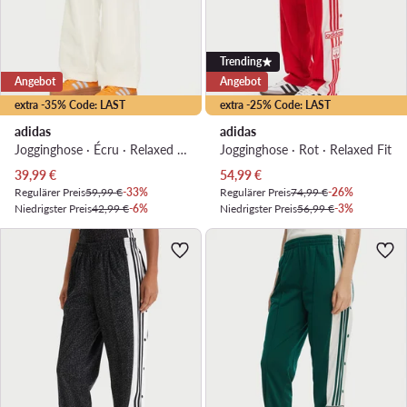
Trending
Angebot
Angebot
extra -35% Code: LAST
extra -25% Code: LAST
adidas
adidas
Jogginghose · Écru · Relaxed Fit
Jogginghose · Rot · Relaxed Fit
Aktueller Preis
Aktueller Preis
39,99
€
54,99
€
Regulärer Preis
59,99 €
-33%
Regulärer Preis
74,99 €
-26%
Niedrigster Preis
42,99 €
-6%
Niedrigster Preis
56,99 €
-3%