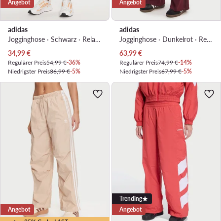
Angebot
Angebot
adidas
adidas
Jogginghose · Schwarz · Relaxed Fit
Jogginghose · Dunkelrot · Relaxed Fit
Aktueller Preis
Aktueller Preis
34,99
€
63,99
€
Regulärer Preis
54,99 €
-36%
Regulärer Preis
74,99 €
-14%
Niedrigster Preis
36,99 €
-5%
Niedrigster Preis
67,99 €
-5%
Trending
Angebot
Angebot