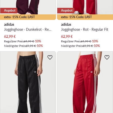
Angebot
Angebot
extra -15% Code: LAST
extra -15% Code: LAST
adidas
adidas
Jogginghose · Dunkelrot · Relaxed Fit
Jogginghose · Rot · Regular Fit
Aktueller Preis
Aktueller Preis
62,99
€
62,99
€
Regulärer Preis
69,99 €
-10%
Regulärer Preis
69,99 €
-10%
Niedrigster Preis
69,99 €
-10%
Niedrigster Preis
69,99 €
-10%