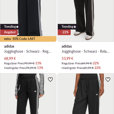
Trending
Trending
Angebot
-22%
extra -10% Code: LAST
adidas
adidas
Jogginghose · Schwarz · Regular Fit
Jogginghose · Schwarz · Relaxed Fit
Aktueller Preis
Aktueller Preis
68,99
€
53,99
€
Regulärer Preis
79,99 €
-13%
Regulärer Preis
69,99 €
-22%
Niedrigster Preis
79,99 €
-13%
Niedrigster Preis
69,99 €
-22%