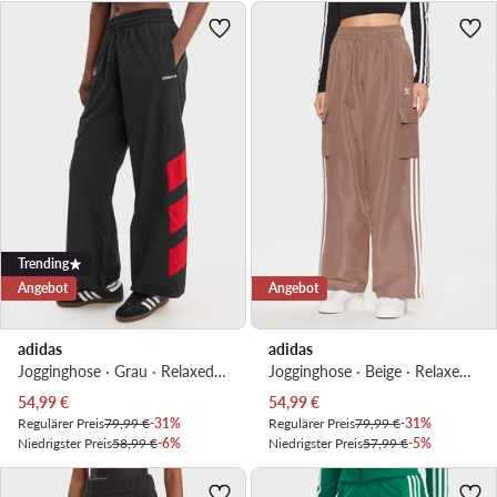
Trending
Angebot
Angebot
adidas
adidas
Jogginghose · Grau · Relaxed Fit
Jogginghose · Beige · Relaxed Fit
Aktueller Preis
Aktueller Preis
54,99
€
54,99
€
Regulärer Preis
79,99 €
-31%
Regulärer Preis
79,99 €
-31%
Niedrigster Preis
58,99 €
-6%
Niedrigster Preis
57,99 €
-5%