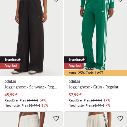
Trending
Trending
Angebot
Angebot
extra -25% Code: LAST
adidas
adidas
Jogginghose · Schwarz · Regular Fit
Jogginghose · Grün · Regular Fit
Aktueller Preis
Aktueller Preis
45,99
€
57,99
€
Regulärer Preis
69,99 €
-34%
Regulärer Preis
69,99 €
-17%
Niedrigster Preis
52,99 €
-13%
Niedrigster Preis
62,99 €
-7%