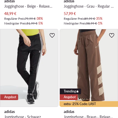
adidas
adidas
Jogginghose · Beige · Relaxed Fit
Jogginghose · Grau · Regular Fit
Aktueller Preis
Aktueller Preis
48,99
€
57,99
€
Regulärer Preis
79,99 €
-38%
Regulärer Preis
89,99 €
-35%
Niedrigster Preis
51,99 €
-5%
Niedrigster Preis
58,99 €
-1%
Trending
Angebot
Angebot
extra -25% Code: LAST
adidas
adidas
Jogginghose · Schwarz
Jogginghose · Braun · Relaxed Fit