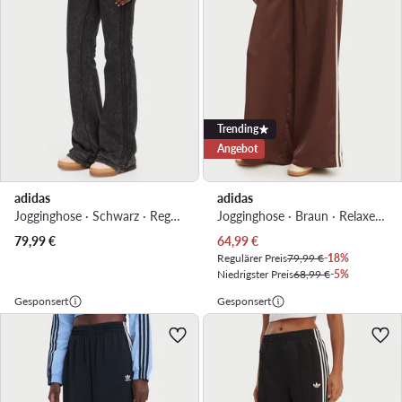
Trending
Angebot
adidas
adidas
Jogginghose · Schwarz · Regular Fit
Jogginghose · Braun · Relaxed Fit
Aktueller Preis
79,99
€
64,99
€
Regulärer Preis
79,99 €
-18%
Niedrigster Preis
68,99 €
-5%
Gesponsert
Gesponsert