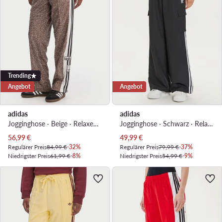
Trending
Angebot
Angebot
adidas
adidas
Jogginghose · Beige · Relaxed Fit
Jogginghose · Schwarz · Relaxed Fit
Aktueller Preis
Aktueller Preis
56,99
€
49,99
€
Regulärer Preis
84,99 €
-32%
Regulärer Preis
79,99 €
-37%
Niedrigster Preis
61,99 €
-8%
Niedrigster Preis
54,99 €
-9%