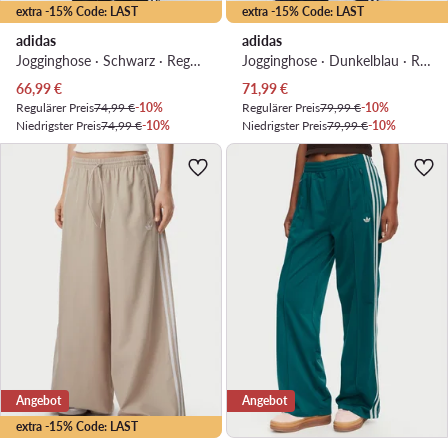
extra -15% Code: LAST
extra -15% Code: LAST
adidas
adidas
Jogginghose · Schwarz · Regular Fit
Jogginghose · Dunkelblau · Relaxed Fit
Aktueller Preis
Aktueller Preis
66,99
€
71,99
€
Regulärer Preis
74,99 €
-10%
Regulärer Preis
79,99 €
-10%
Niedrigster Preis
74,99 €
-10%
Niedrigster Preis
79,99 €
-10%
Angebot
Angebot
extra -15% Code: LAST