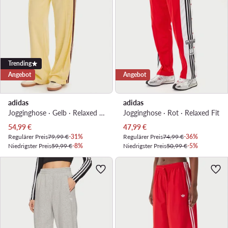
Trending
Angebot
Angebot
adidas
adidas
Jogginghose · Gelb · Relaxed Fit
Jogginghose · Rot · Relaxed Fit
Aktueller Preis
Aktueller Preis
54,99
€
47,99
€
Regulärer Preis
79,99 €
-31%
Regulärer Preis
74,99 €
-36%
Niedrigster Preis
59,99 €
-8%
Niedrigster Preis
50,99 €
-5%