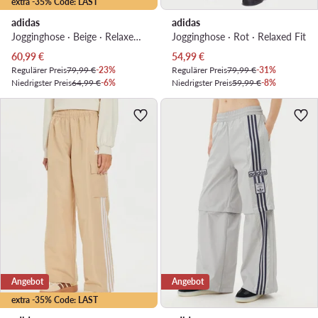
extra -35% Code: LAST
adidas
adidas
Jogginghose · Beige · Relaxed Fit
Jogginghose · Rot · Relaxed Fit
Aktueller Preis
Aktueller Preis
60,99
€
54,99
€
Regulärer Preis
79,99 €
-23%
Regulärer Preis
79,99 €
-31%
Niedrigster Preis
64,99 €
-6%
Niedrigster Preis
59,99 €
-8%
Angebot
Angebot
extra -35% Code: LAST