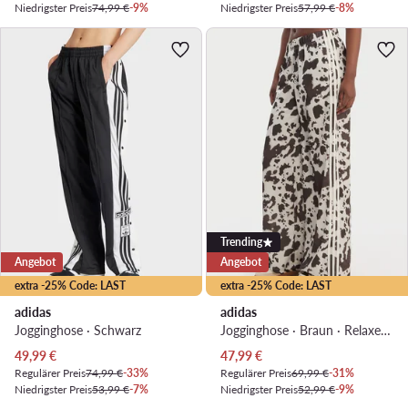
Niedrigster Preis
74,99 €
-9%
Niedrigster Preis
57,99 €
-8%
Trending
Angebot
Angebot
extra -25% Code: LAST
extra -25% Code: LAST
adidas
adidas
Jogginghose · Schwarz
Jogginghose · Braun · Relaxed Fit
Aktueller Preis
Aktueller Preis
49,99
€
47,99
€
Regulärer Preis
74,99 €
-33%
Regulärer Preis
69,99 €
-31%
Niedrigster Preis
53,99 €
-7%
Niedrigster Preis
52,99 €
-9%