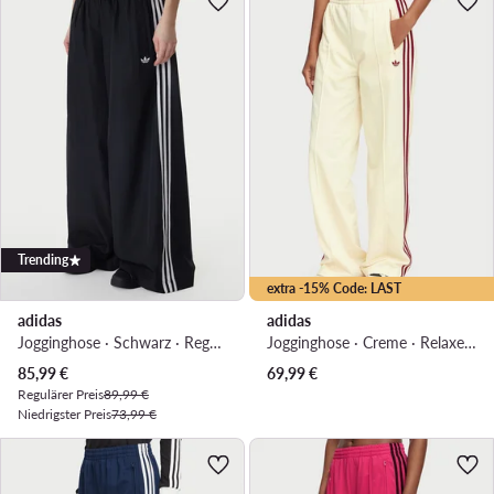
Trending
extra -15% Code: LAST
adidas
adidas
Jogginghose · Schwarz · Regular Fit
Jogginghose · Creme · Relaxed Fit
Aktueller Preis
85,99
€
69,99
€
Regulärer Preis
89,99 €
Niedrigster Preis
73,99 €