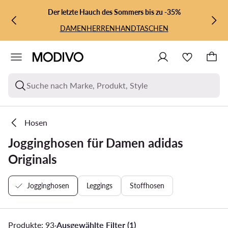
ZUM HAUPTINHALT SPRINGEN
ZUR SUCHE
Der letzte Hauch des Sommers bis zu -35%
DAMEN
HERREN
HANDTASCHEN
Suche nach Marke, Produkt, Style
Hosen
Jogginghosen für Damen adidas
Originals
Jogginghosen
Leggings
Stoffhosen
Produkte: 93
·
Ausgewählte Filter (1)