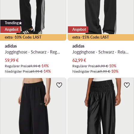
Trending
Angebot
Angebot
extra -10% Code: LAST
extra -15% Code: LAST
adidas
adidas
Jogginghose · Schwarz · Regular Fit
Jogginghose · Schwarz · Relaxed Fit
Aktueller Preis
Aktueller Preis
59,99
€
62,99
€
Regulärer Preis
69,99 €
-14%
Regulärer Preis
69,99 €
-10%
Niedrigster Preis
69,99 €
-14%
Niedrigster Preis
69,99 €
-10%