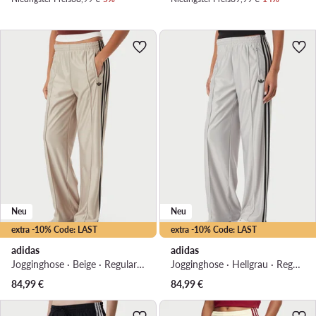
Neu
Neu
extra -10% Code: LAST
extra -10% Code: LAST
adidas
adidas
Jogginghose · Beige · Regular Fit
Jogginghose · Hellgrau · Regular Fit
84,99
€
84,99
€