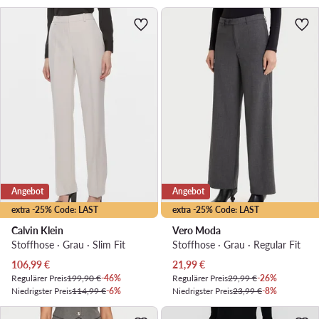
Angebot
Angebot
extra -25% Code: LAST
extra -25% Code: LAST
Calvin Klein
Vero Moda
Stoffhose · Grau · Slim Fit
Stoffhose · Grau · Regular Fit
Aktueller Preis
Aktueller Preis
106,99
€
21,99
€
Regulärer Preis
199,90 €
-46%
Regulärer Preis
29,99 €
-26%
Niedrigster Preis
114,99 €
-6%
Niedrigster Preis
23,99 €
-8%