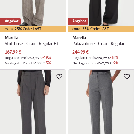
Angebot
Angebot
extra -25% Code: LAST
extra -25% Code: LAST
Marella
Marella
Stoffhose · Grau · Regular Fit
Palazzohose · Grau · Regular Fit
Aktueller Preis
Aktueller Preis
167,99
€
244,99
€
Regulärer Preis
208,99 €
-19%
Regulärer Preis
298,99 €
-18%
Niedrigster Preis
176,99 €
-5%
Niedrigster Preis
269,99 €
-9%