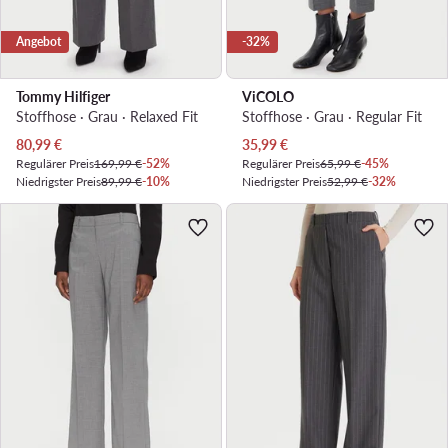
Angebot
-32%
Tommy Hilfiger
ViCOLO
Stoffhose · Grau · Relaxed Fit
Stoffhose · Grau · Regular Fit
Aktueller Preis
Aktueller Preis
80,99
€
35,99
€
Regulärer Preis
169,99 €
-52%
Regulärer Preis
65,99 €
-45%
Niedrigster Preis
89,99 €
-10%
Niedrigster Preis
52,99 €
-32%