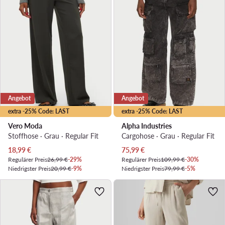
Angebot
Angebot
extra -25% Code: LAST
extra -25% Code: LAST
Vero Moda
Alpha Industries
Stoffhose · Grau · Regular Fit
Cargohose · Grau · Regular Fit
Aktueller Preis
Aktueller Preis
18,99
€
75,99
€
Regulärer Preis
26,99 €
-29%
Regulärer Preis
109,99 €
-30%
Niedrigster Preis
20,99 €
-9%
Niedrigster Preis
79,99 €
-5%