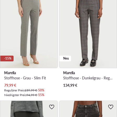
-15%
Neu
Marella
Marella
Stoffhose · Grau · Slim Fit
Stoffhose · Dunkelgrau · Regular Fit
Aktueller Preis
79,99
€
134,99
€
Regulärer Preis
159,99 €
-50%
Niedrigster Preis
94,99 €
-15%