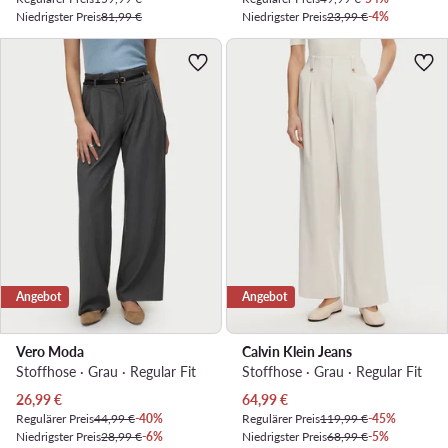
Niedrigster Preis
81,99 €
Niedrigster Preis
23,99 €
-4%
Angebot
Angebot
Vero Moda
Calvin Klein Jeans
Stoffhose · Grau · Regular Fit
Stoffhose · Grau · Regular Fit
Aktueller Preis
Aktueller Preis
26,99
€
64,99
€
Regulärer Preis
44,99 €
-40%
Regulärer Preis
119,99 €
-45%
Niedrigster Preis
28,99 €
-6%
Niedrigster Preis
68,99 €
-5%