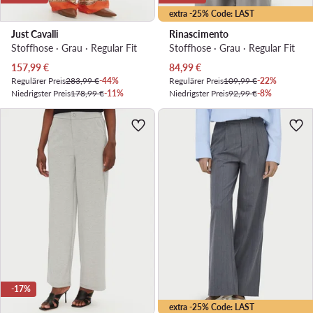
extra -25% Code: LAST
Just Cavalli
Rinascimento
Stoffhose · Grau · Regular Fit
Stoffhose · Grau · Regular Fit
Aktueller Preis
Aktueller Preis
157,99
€
84,99
€
Regulärer Preis
283,99 €
-44%
Regulärer Preis
109,99 €
-22%
Niedrigster Preis
178,99 €
-11%
Niedrigster Preis
92,99 €
-8%
-17%
extra -25% Code: LAST