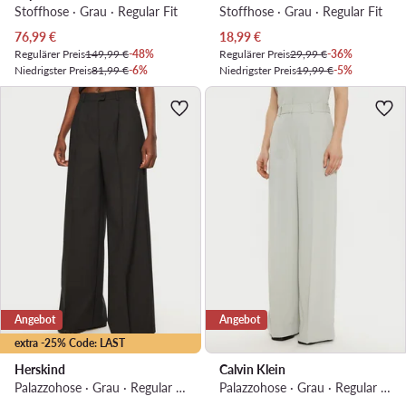
Stoffhose · Grau · Regular Fit
Stoffhose · Grau · Regular Fit
Aktueller Preis
Aktueller Preis
76,99
€
18,99
€
Regulärer Preis
149,99 €
-48%
Regulärer Preis
29,99 €
-36%
Niedrigster Preis
81,99 €
-6%
Niedrigster Preis
19,99 €
-5%
Angebot
Angebot
extra -25% Code: LAST
Herskind
Calvin Klein
Palazzohose · Grau · Regular Fit
Palazzohose · Grau · Regular Fit