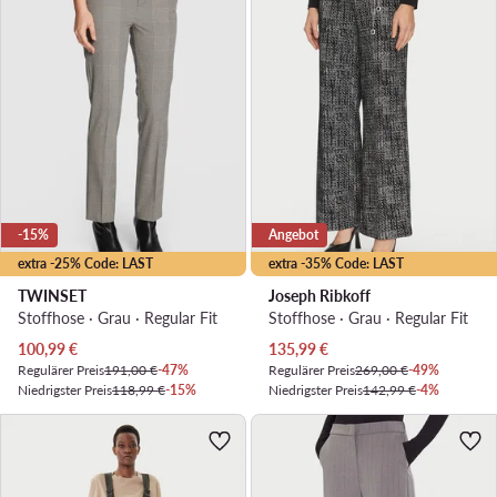
-15%
Angebot
extra -25% Code: LAST
extra -35% Code: LAST
TWINSET
Joseph Ribkoff
Stoffhose · Grau · Regular Fit
Stoffhose · Grau · Regular Fit
Aktueller Preis
Aktueller Preis
100,99
€
135,99
€
Regulärer Preis
191,00 €
-47%
Regulärer Preis
269,00 €
-49%
Niedrigster Preis
118,99 €
-15%
Niedrigster Preis
142,99 €
-4%