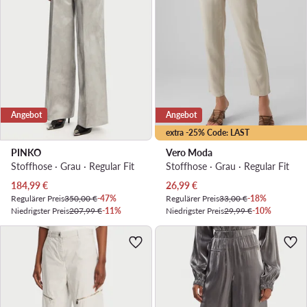
Angebot
Angebot
extra -25% Code: LAST
PINKO
Vero Moda
Stoffhose · Grau · Regular Fit
Stoffhose · Grau · Regular Fit
Aktueller Preis
Aktueller Preis
184,99
€
26,99
€
Regulärer Preis
350,00 €
-47%
Regulärer Preis
33,00 €
-18%
Niedrigster Preis
207,99 €
-11%
Niedrigster Preis
29,99 €
-10%