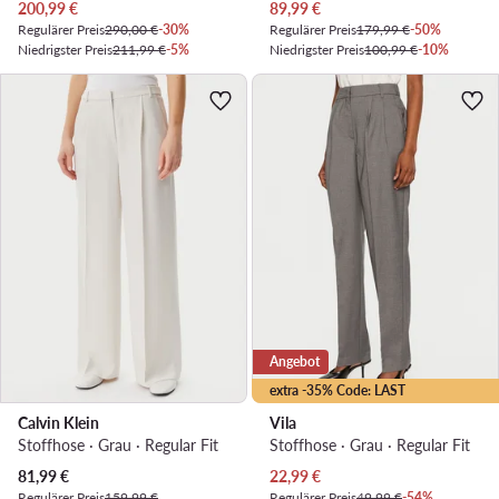
Aktueller Preis
Aktueller Preis
200,99
€
89,99
€
Regulärer Preis
290,00 €
-30%
Regulärer Preis
179,99 €
-50%
Niedrigster Preis
211,99 €
-5%
Niedrigster Preis
100,99 €
-10%
Angebot
extra -35% Code: LAST
Calvin Klein
Vila
Stoffhose · Grau · Regular Fit
Stoffhose · Grau · Regular Fit
Aktueller Preis
Aktueller Preis
81,99
€
22,99
€
Regulärer Preis
159,99 €
Regulärer Preis
49,99 €
-54%