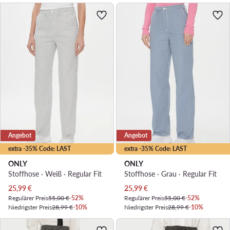
Angebot
Angebot
extra -35% Code: LAST
extra -35% Code: LAST
ONLY
ONLY
Stoffhose · Weiß · Regular Fit
Stoffhose · Grau · Regular Fit
Aktueller Preis
Aktueller Preis
25,99
€
25,99
€
Regulärer Preis
55,00 €
-52%
Regulärer Preis
55,00 €
-52%
Niedrigster Preis
28,99 €
-10%
Niedrigster Preis
28,99 €
-10%