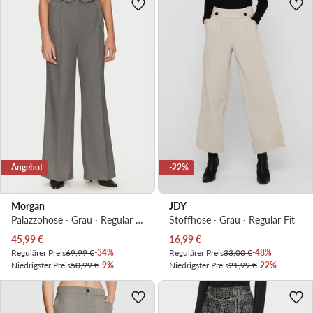
Angebot
-22%
Morgan
JDY
Palazzohose · Grau · Regular Fit
Stoffhose · Grau · Regular Fit
Aktueller Preis
Aktueller Preis
45,99
€
16,99
€
Regulärer Preis
69,99 €
-34%
Regulärer Preis
33,00 €
-48%
Niedrigster Preis
50,99 €
-9%
Niedrigster Preis
21,99 €
-22%