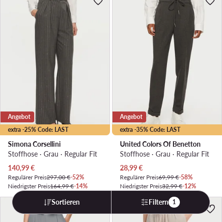
Angebot
Angebot
extra -25% Code: LAST
extra -35% Code: LAST
Simona Corsellini
United Colors Of Benetton
Stoffhose · Grau · Regular Fit
Stoffhose · Grau · Regular Fit
Aktueller Preis
Aktueller Preis
140,99
€
28,99
€
Regulärer Preis
297,00 €
-52%
Regulärer Preis
69,99 €
-58%
Niedrigster Preis
164,99 €
-14%
Niedrigster Preis
32,99 €
-12%
Sortieren
Filtern
1