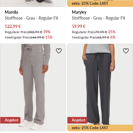
extra -25% Code: LAST
Marella
Maryley
Stoffhose · Grau · Regular Fit
Stoffhose · Grau · Regular Fit
Aktueller Preis
Aktueller Preis
122,99
€
59,99
€
Regulärer Preis
203,99 €
-39%
Regulärer Preis
79,99 €
-25%
Niedrigster Preis
144,99 €
-15%
Niedrigster Preis
63,99 €
-6%
Angebot
Angebot
extra -25% Code: LAST