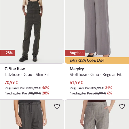
-28%
Angebot
extra -25% Code: LAST
G-Star Raw
Maryley
Latzhose · Grau · Slim Fit
Stoffhose · Grau · Regular Fit
Aktueller Preis
Aktueller Preis
70,99
€
61,99
€
Regulärer Preis
131,99 €
-46%
Regulärer Preis
89,99 €
-31%
Niedrigster Preis
98,99 €
-28%
Niedrigster Preis
65,99 €
-6%