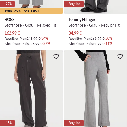
-27%
Angebot
extra -25% Code: LAST
BOSS
Tommy Hilfiger
Stoffhose · Grau · Relaxed Fit
Stoffhose · Grau · Regular Fit
Aktueller Preis
Aktueller Preis
162,99
€
84,99
€
Regulärer Preis
248,99 €
-34%
Regulärer Preis
169,99 €
-50%
Niedrigster Preis
223,99 €
-27%
Niedrigster Preis
95,99 €
-11%
-15%
Angebot