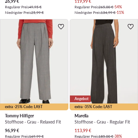
Aktueller Preis
Aktueller Preis
26,99
€
119,99
€
Regulärer Preis
49,95 €
Regulärer Preis
265,00 €
-54%
Niedrigster Preis
25,99 €
Niedrigster Preis
134,99 €
-11%
Angebot
extra -25% Code: LAST
extra -35% Code: LAST
Tommy Hilfiger
Marella
Stoffhose · Grau · Relaxed Fit
Stoffhose · Grau · Regular Fit
Aktueller Preis
Aktueller Preis
96,99
€
113,99
€
Regulärer Preis
169,99 €
Regulärer Preis
185,00 €
-38%