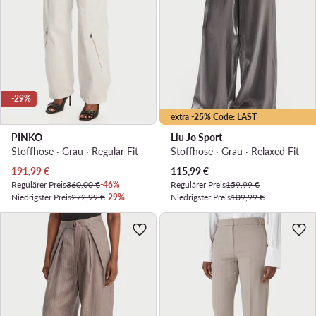
-29%
extra -25% Code: LAST
PINKO
Liu Jo Sport
Stoffhose · Grau · Regular Fit
Stoffhose · Grau · Relaxed Fit
Aktueller Preis
Aktueller Preis
191,99
€
115,99
€
Regulärer Preis
360,00 €
-46%
Regulärer Preis
159,99 €
Niedrigster Preis
272,99 €
-29%
Niedrigster Preis
109,99 €