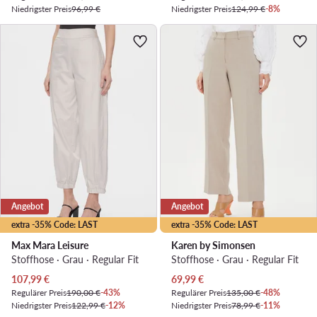
Niedrigster Preis
96,99 €
Niedrigster Preis
124,99 €
-8%
Angebot
Angebot
extra -35% Code: LAST
extra -35% Code: LAST
Max Mara Leisure
Karen by Simonsen
Stoffhose · Grau · Regular Fit
Stoffhose · Grau · Regular Fit
Aktueller Preis
Aktueller Preis
107,99
€
69,99
€
Regulärer Preis
190,00 €
-43%
Regulärer Preis
135,00 €
-48%
Niedrigster Preis
122,99 €
-12%
Niedrigster Preis
78,99 €
-11%