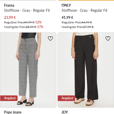
Fransa
ONLY
Stoffhose · Grau · Regular Fit
Stoffhose · Grau · Regular Fit
Aktueller Preis
Aktueller Preis
23,99
€
41,99
€
Regulärer Preis
49,99 €
-52%
Regulärer Preis
44,99 €
Niedrigster Preis
28,99 €
-17%
Niedrigster Preis
27,99 €
Angebot
Angebot
Pepe Jeans
JDY