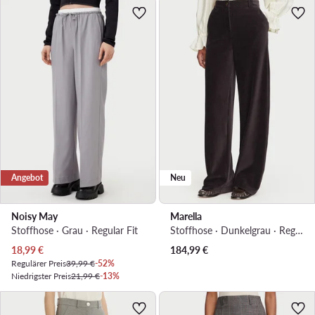
Angebot
Neu
Noisy May
Marella
Stoffhose · Grau · Regular Fit
Stoffhose · Dunkelgrau · Regular Fit
Aktueller Preis
18,99
€
184,99
€
Regulärer Preis
39,99 €
-52%
Niedrigster Preis
21,99 €
-13%