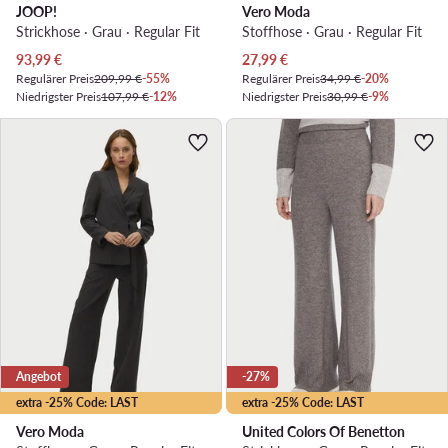
JOOP!
Vero Moda
Strickhose · Grau · Regular Fit
Stoffhose · Grau · Regular Fit
Aktueller Preis
Aktueller Preis
93,99
€
27,99
€
Regulärer Preis
209,99 €
-55%
Regulärer Preis
34,99 €
-20%
Niedrigster Preis
107,99 €
-12%
Niedrigster Preis
30,99 €
-9%
Angebot
-27%
extra -25% Code: LAST
extra -25% Code: LAST
Vero Moda
United Colors Of Benetton