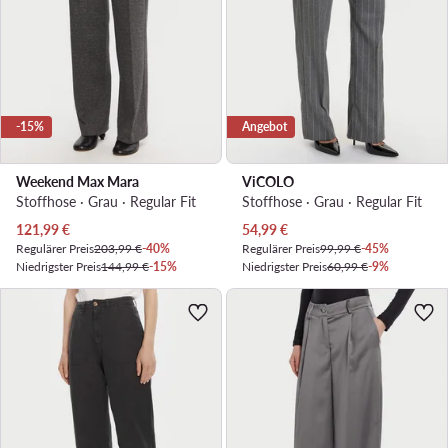
-15%
Angebot
Weekend Max Mara
ViCOLO
Stoffhose · Grau · Regular Fit
Stoffhose · Grau · Regular Fit
Aktueller Preis
Aktueller Preis
121,99
€
54,99
€
Regulärer Preis
203,99 €
-40%
Regulärer Preis
99,99 €
-45%
Niedrigster Preis
144,99 €
-15%
Niedrigster Preis
60,99 €
-9%