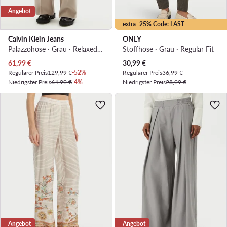
Angebot
extra -25% Code: LAST
Calvin Klein Jeans
ONLY
Palazzohose · Grau · Relaxed Fit
Stoffhose · Grau · Regular Fit
Aktueller Preis
Aktueller Preis
61,99
€
30,99
€
Regulärer Preis
129,99 €
-52%
Regulärer Preis
36,99 €
Niedrigster Preis
64,99 €
-4%
Niedrigster Preis
28,99 €
Angebot
Angebot