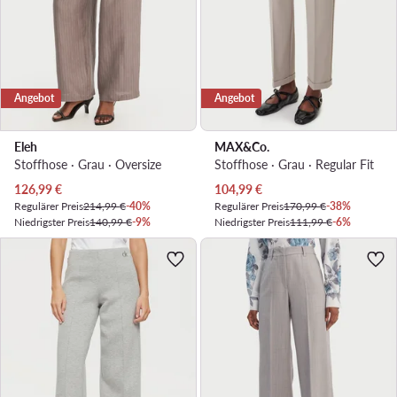
Angebot
Angebot
Eleh
MAX&Co.
Stoffhose · Grau · Oversize
Stoffhose · Grau · Regular Fit
Aktueller Preis
Aktueller Preis
126,99
€
104,99
€
Regulärer Preis
214,99 €
-40%
Regulärer Preis
170,99 €
-38%
Niedrigster Preis
140,99 €
-9%
Niedrigster Preis
111,99 €
-6%