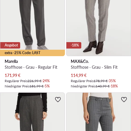
Angebot
-18%
extra -25% Code: LAST
Marella
MAX&Co.
Stoffhose · Grau · Regular Fit
Stoffhose · Grau · Slim Fit
Aktueller Preis
Aktueller Preis
171,99
€
114,99
€
Regulärer Preis
226,99 €
-24%
Regulärer Preis
178,99 €
-35%
Niedrigster Preis
181,99 €
-5%
Niedrigster Preis
140,99 €
-18%