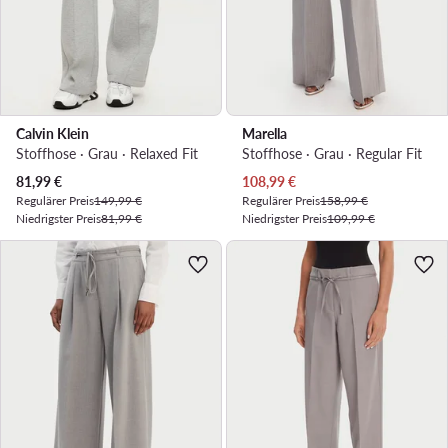
Calvin Klein
Marella
Stoffhose · Grau · Relaxed Fit
Stoffhose · Grau · Regular Fit
Aktueller Preis
Aktueller Preis
81,99
€
108,99
€
Regulärer Preis
149,99 €
Regulärer Preis
158,99 €
Niedrigster Preis
81,99 €
Niedrigster Preis
109,99 €