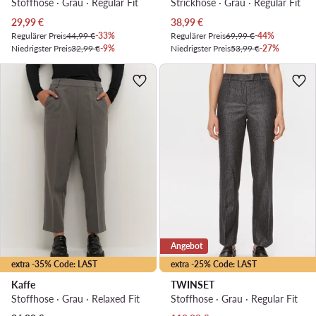
Stoffhose · Grau · Regular Fit
Strickhose · Grau · Regular Fit
Aktueller Preis
Aktueller Preis
29,99
€
38,99
€
Regulärer Preis
44,99 €
-33%
Regulärer Preis
69,99 €
-44%
Niedrigster Preis
32,99 €
-9%
Niedrigster Preis
53,99 €
-27%
Angebot
extra -35% Code: LAST
extra -25% Code: LAST
Kaffe
TWINSET
Stoffhose · Grau · Relaxed Fit
Stoffhose · Grau · Regular Fit