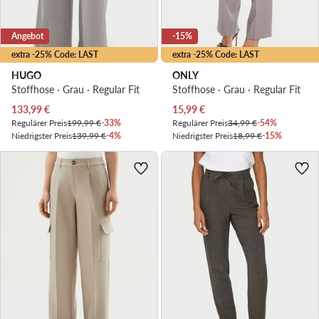
Angebot
-15%
extra -25% Code: LAST
extra -25% Code: LAST
HUGO
ONLY
Stoffhose · Grau · Regular Fit
Stoffhose · Grau · Regular Fit
Aktueller Preis
Aktueller Preis
133,99
€
15,99
€
Regulärer Preis
199,99 €
-33%
Regulärer Preis
34,99 €
-54%
Niedrigster Preis
139,99 €
-4%
Niedrigster Preis
18,99 €
-15%