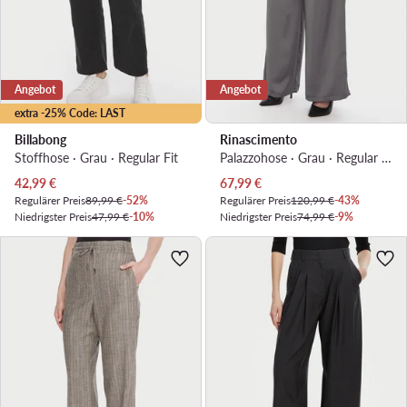
Angebot
Angebot
extra -25% Code: LAST
Billabong
Rinascimento
Stoffhose · Grau · Regular Fit
Palazzohose · Grau · Regular Fit
Aktueller Preis
Aktueller Preis
42,99
€
67,99
€
Regulärer Preis
89,99 €
-52%
Regulärer Preis
120,99 €
-43%
Niedrigster Preis
47,99 €
-10%
Niedrigster Preis
74,99 €
-9%