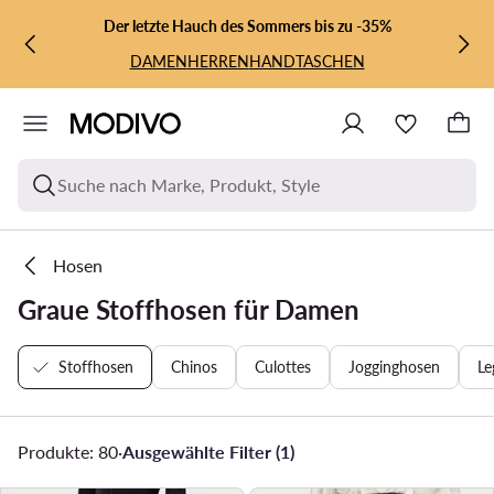
ZUM HAUPTINHALT SPRINGEN
ZUR SUCHE
Der letzte Hauch des Sommers bis zu -35%
DAMEN
HERREN
HANDTASCHEN
Suche nach Marke, Produkt, Style
Hosen
Graue Stoffhosen für Damen
Stoffhosen
Chinos
Culottes
Jogginghosen
Le
Produkte: 80
·
Ausgewählte Filter (1)