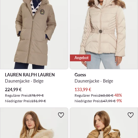
Angebot
LAUREN RALPH LAUREN
Guess
Daunenjacke · Beige
Daunenjacke · Beige
Aktueller Preis
Aktueller Preis
224,99
€
133,99
€
Regulärer Preis
378,99 €
Regulärer Preis
260,00 €
-48%
Niedrigster Preis
151,99 €
Niedrigster Preis
147,99 €
-9%