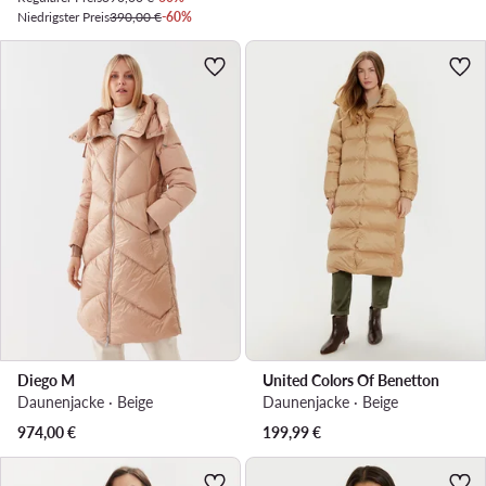
Niedrigster Preis
390,00 €
-60%
Diego M
United Colors Of Benetton
Daunenjacke · Beige
Daunenjacke · Beige
974,00
€
199,99
€