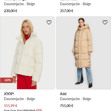
Daunenjacke · Beige
Daunenjacke · Beige
230,00
€
357,00
€
-60%
JOOP!
Add
Daunenjacke · Beige
Daunenjacke · Beige
Aktueller Preis
155,99
€
755,00
€
Regulärer Preis
390,00 €
-60%