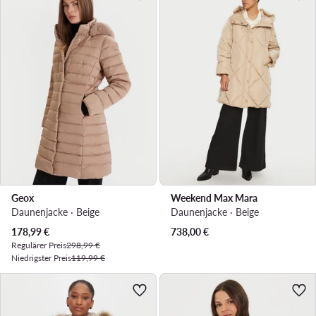
Geox
Weekend Max Mara
Daunenjacke · Beige
Daunenjacke · Beige
Aktueller Preis
178,99
€
738,00
€
Regulärer Preis
298,99 €
Niedrigster Preis
119,99 €