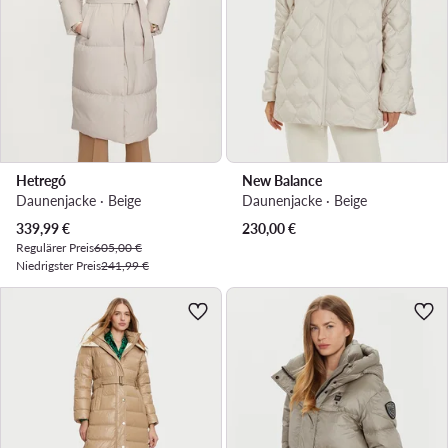
Hetregó
New Balance
Daunenjacke · Beige
Daunenjacke · Beige
Aktueller Preis
339,99
€
230,00
€
Regulärer Preis
605,00 €
Niedrigster Preis
241,99 €