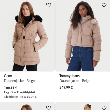
Geox
Tommy Jeans
Daunenjacke · Beige
Daunenjacke · Beige
Aktueller Preis
166,99
€
249,99
€
Regulärer Preis
278,99 €
Niedrigster Preis
111,99 €