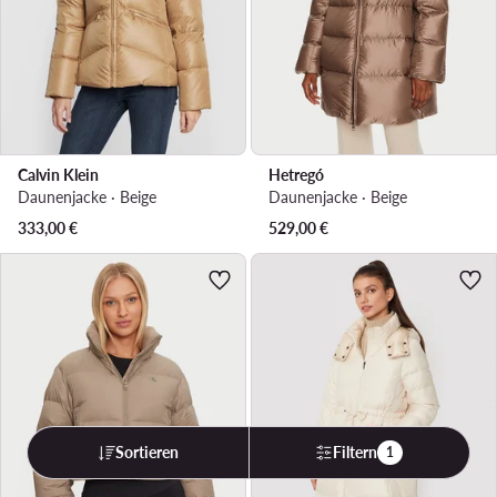
Calvin Klein
Hetregó
Daunenjacke · Beige
Daunenjacke · Beige
333,00
€
529,00
€
Sortieren
Filtern
1