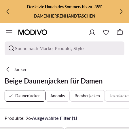
ZUM HAUPTINHALT SPRINGEN
ZUR SUCHE
Der letzte Hauch des Sommers bis zu -35%
DAMEN
HERREN
HANDTASCHEN
Suche nach Marke, Produkt, Style
Jacken
Beige Daunenjacken für Damen
Daunenjacken
Anoraks
Bomberjacken
Jeansjacke
Produkte: 96
·
Ausgewählte Filter (1)