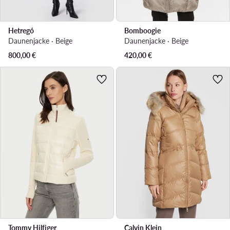
Hetregó
Bomboogie
Daunenjacke · Beige
Daunenjacke · Beige
800,00
€
420,00
€
Tommy Hilfiger
Calvin Klein