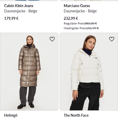
Calvin Klein Jeans
Marciano Guess
Daunenjacke · Beige
Daunenjacke · Beige
Aktueller Preis
179,99
€
232,99
€
Regulärer Preis
380,00 €
Niedrigster Preis
151,99 €
Hetregó
The North Face