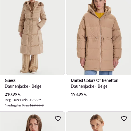
Guess
United Colors Of Benetton
Daunenjacke · Beige
Daunenjacke · Beige
Aktueller Preis
210,99
€
198,99
€
Regulärer Preis
319,99 €
Niedrigster Preis
127,99 €