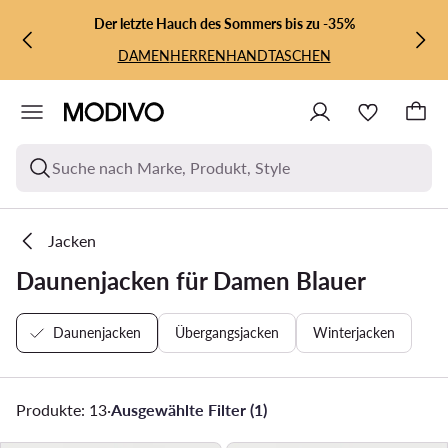
ZUM HAUPTINHALT SPRINGEN
ZUR SUCHE
Der letzte Hauch des Sommers bis zu -35%
DAMEN
HERREN
HANDTASCHEN
Suche nach Marke, Produkt, Style
Jacken
Daunenjacken für Damen Blauer
Daunenjacken
Übergangsjacken
Winterjacken
Produkte: 13
·
Ausgewählte Filter (1)