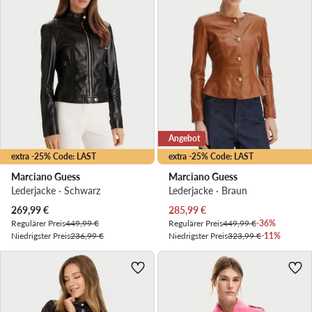
Angebot
extra -25% Code: LAST
extra -25% Code: LAST
Marciano Guess
Marciano Guess
Lederjacke · Schwarz
Lederjacke · Braun
Aktueller Preis
Aktueller Preis
269,99
€
285,99
€
Regulärer Preis
449,99 €
Regulärer Preis
449,99 €
-36%
Niedrigster Preis
236,99 €
Niedrigster Preis
323,99 €
-11%