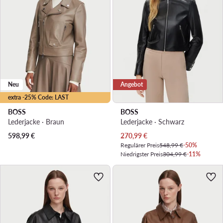
Neu
Angebot
extra -25% Code: LAST
BOSS
BOSS
Lederjacke · Braun
Lederjacke · Schwarz
Aktueller Preis
598,99
€
270,99
€
Regulärer Preis
548,99 €
-50%
Niedrigster Preis
304,99 €
-11%