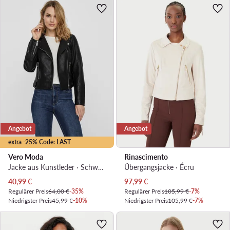
Angebot
Angebot
extra -25% Code: LAST
Vero Moda
Rinascimento
Jacke aus Kunstleder · Schwarz
Übergangsjacke · Écru
Aktueller Preis
Aktueller Preis
40,99
€
97,99
€
Regulärer Preis
64,00 €
-35%
Regulärer Preis
105,99 €
-7%
Niedrigster Preis
45,99 €
-10%
Niedrigster Preis
105,99 €
-7%