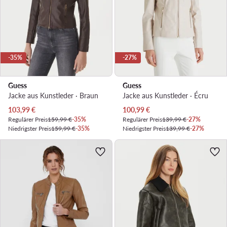
-35%
-27%
Guess
Guess
Jacke aus Kunstleder · Braun
Jacke aus Kunstleder · Écru
Aktueller Preis
Aktueller Preis
103,99
€
100,99
€
Regulärer Preis
159,99 €
-35%
Regulärer Preis
139,99 €
-27%
Niedrigster Preis
159,99 €
-35%
Niedrigster Preis
139,99 €
-27%