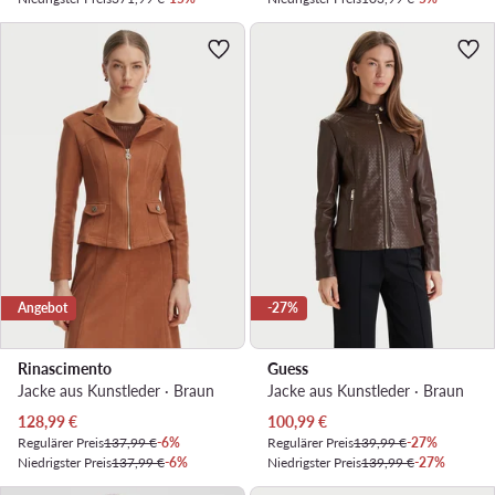
Angebot
-27%
Rinascimento
Guess
Jacke aus Kunstleder · Braun
Jacke aus Kunstleder · Braun
Aktueller Preis
Aktueller Preis
128,99
€
100,99
€
Regulärer Preis
137,99 €
-6%
Regulärer Preis
139,99 €
-27%
Niedrigster Preis
137,99 €
-6%
Niedrigster Preis
139,99 €
-27%