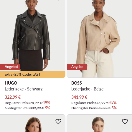
Angebot
Angebot
extra -25% Code: LAST
HUGO
BOSS
Lederjacke · Schwarz
Lederjacke · Beige
Aktueller Preis
Aktueller Preis
322,99
€
341,99
€
Regulärer Preis
398,99 €
-19%
Regulärer Preis
548,99 €
-37%
Niedrigster Preis
339,99 €
-5%
Niedrigster Preis
359,99 €
-5%