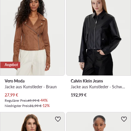
Angebot
Vero Moda
Calvin Klein Jeans
Jacke aus Kunstleder · Braun
Jacke aus Kunstleder · Schwarz
Aktueller Preis
27,99
€
192,99
€
Regulärer Preis
49,99 €
-44%
Niedrigster Preis
31,99 €
-12%