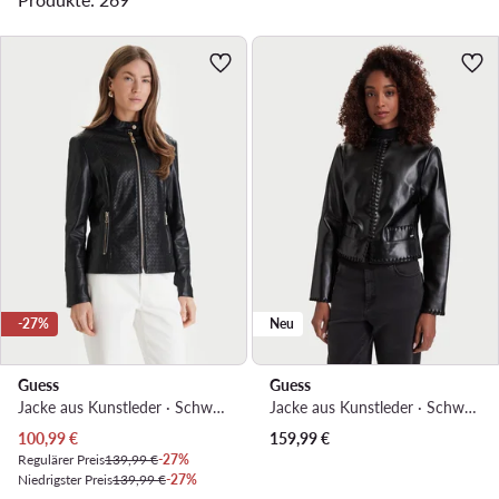
-27%
Neu
Guess
Guess
Jacke aus Kunstleder · Schwarz
Jacke aus Kunstleder · Schwarz
Aktueller Preis
100,99
€
159,99
€
Regulärer Preis
139,99 €
-27%
Niedrigster Preis
139,99 €
-27%