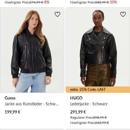
Niedrigster Preis
274,99 €
-8%
Niedrigster Preis
330,99 €
-10%
extra -25% Code: LAST
Guess
HUGO
Jacke aus Kunstleder · Schwarz
Lederjacke · Schwarz
Aktueller Preis
199,99
€
291,99
€
Regulärer Preis
398,99 €
Niedrigster Preis
243,99 €