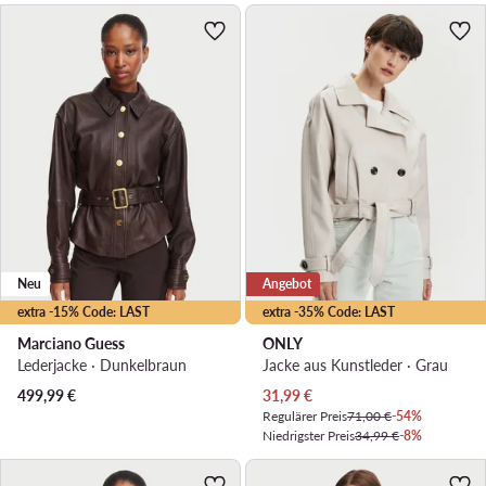
Neu
Angebot
extra -15% Code: LAST
extra -35% Code: LAST
Marciano Guess
ONLY
Lederjacke · Dunkelbraun
Jacke aus Kunstleder · Grau
Aktueller Preis
499,99
€
31,99
€
Regulärer Preis
71,00 €
-54%
Niedrigster Preis
34,99 €
-8%