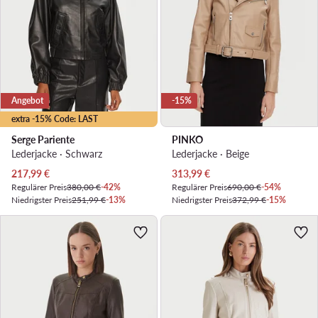
Angebot
-15%
extra -15% Code: LAST
Serge Pariente
PINKO
Lederjacke · Schwarz
Lederjacke · Beige
Aktueller Preis
Aktueller Preis
217,99
€
313,99
€
Regulärer Preis
380,00 €
-42%
Regulärer Preis
690,00 €
-54%
Niedrigster Preis
251,99 €
-13%
Niedrigster Preis
372,99 €
-15%