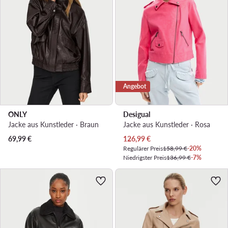
Angebot
ONLY
Desigual
Jacke aus Kunstleder · Braun
Jacke aus Kunstleder · Rosa
Aktueller Preis
69,99
€
126,99
€
Regulärer Preis
158,99 €
-20%
Niedrigster Preis
136,99 €
-7%