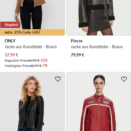
Angebot
extra -25% Code: LAST
ONLY
Pieces
Jacke aus Kunstleder · Braun
Jacke aus Kunstleder · Braun
Aktueller Preis
37,99
€
79,99
€
Regulärer Preis
44,99 €
-15%
Niedrigster Preis
40,99 €
-7%