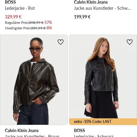
BOSS
Calvin Klein Jeans
Lederjacke · Rot
Jacke aus Kunstleder · Schwarz
Aktueller Preis
329,99
€
199,99
€
Regulärer Preis
398,99 €
-17%
Niedrigster Preis
359,99 €
-8%
extra -10% Code: LAST
Calvin Klein Jeans
BOSS
Jacke aus Kunstleder · Braun
Lederjacke · Schwarz