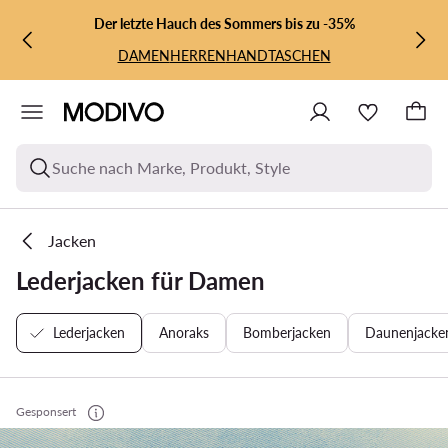
ZUM HAUPTINHALT SPRINGEN
ZUR SUCHE
Der letzte Hauch des Sommers bis zu -35%
DAMEN
HERREN
HANDTASCHEN
Suche nach Marke, Produkt, Style
Jacken
Lederjacken für Damen
Lederjacken
Anoraks
Bomberjacken
Daunenjacke
Gesponsert