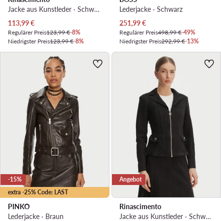
Jacke aus Kunstleder · Schwarz
Lederjacke · Schwarz
Aktueller Preis
Aktueller Preis
113,99
€
251,99
€
Regulärer Preis
123,99 €
-8%
Regulärer Preis
498,99 €
-49%
Niedrigster Preis
123,99 €
-8%
Niedrigster Preis
292,99 €
-13%
-15%
Angebot
extra -25% Code: LAST
PINKO
Rinascimento
Lederjacke · Braun
Jacke aus Kunstleder · Schwarz