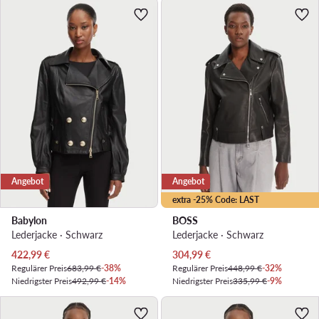
Angebot
Angebot
extra -25% Code: LAST
Babylon
BOSS
Lederjacke · Schwarz
Lederjacke · Schwarz
Aktueller Preis
Aktueller Preis
422,99
€
304,99
€
Regulärer Preis
683,99 €
-38%
Regulärer Preis
448,99 €
-32%
Niedrigster Preis
492,99 €
-14%
Niedrigster Preis
335,99 €
-9%