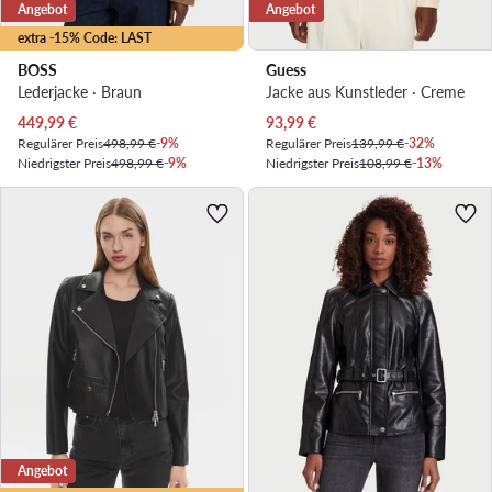
Angebot
Angebot
extra -15% Code: LAST
BOSS
Guess
Lederjacke · Braun
Jacke aus Kunstleder · Creme
Aktueller Preis
Aktueller Preis
449,99
€
93,99
€
Regulärer Preis
498,99 €
-9%
Regulärer Preis
139,99 €
-32%
Niedrigster Preis
498,99 €
-9%
Niedrigster Preis
108,99 €
-13%
Angebot