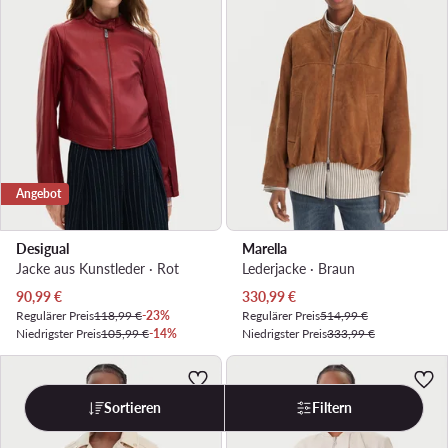
Angebot
Desigual
Marella
Jacke aus Kunstleder · Rot
Lederjacke · Braun
Aktueller Preis
Aktueller Preis
90,99
€
330,99
€
Regulärer Preis
118,99 €
-23%
Regulärer Preis
514,99 €
Niedrigster Preis
105,99 €
-14%
Niedrigster Preis
333,99 €
Sortieren
Filtern