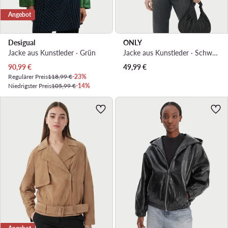
Angebot
Desigual
ONLY
Jacke aus Kunstleder · Grün
Jacke aus Kunstleder · Schwarz
Aktueller Preis
90,99
€
49,99
€
Regulärer Preis
118,99 €
-23%
Niedrigster Preis
105,99 €
-14%