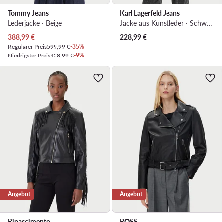
Tommy Jeans
Karl Lagerfeld Jeans
Lederjacke · Beige
Jacke aus Kunstleder · Schwarz
Aktueller Preis
388,99
€
228,99
€
Regulärer Preis
599,99 €
-35%
Niedrigster Preis
428,99 €
-9%
Angebot
Angebot
Rinascimento
BOSS