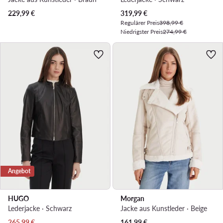
Aktueller Preis
229,99
€
319,99
€
Regulärer Preis
398,99 €
Niedrigster Preis
274,99 €
Angebot
HUGO
Morgan
Lederjacke · Schwarz
Jacke aus Kunstleder · Beige
Aktueller Preis
265,99
€
161,99
€