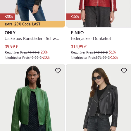
-20%
-15%
extra -25% Code: LAST
ONLY
PINKO
Jacke aus Kunstleder · Schwarz
Lederjacke · Dunkelrot
Aktueller Preis
Aktueller Preis
39,99
€
314,99
€
Regulärer Preis
49,99 €
-20%
Regulärer Preis
649,99 €
-51%
Niedrigster Preis
49,99 €
-20%
Niedrigster Preis
371,99 €
-15%