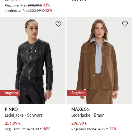
Regulärer Preis
398,99 €
-33%
Niedrigster Preis
303,99 €
-12%
Angebot
Angebot
PINKO
MAX&Co.
Lederjacke · Schwarz
Lederjacke · Braun
Aktueller Preis
Aktueller Preis
251,99
€
296,99
€
Regulärer Preis
470,00 €
-46%
Regulärer Preis
434,99 €
-31%