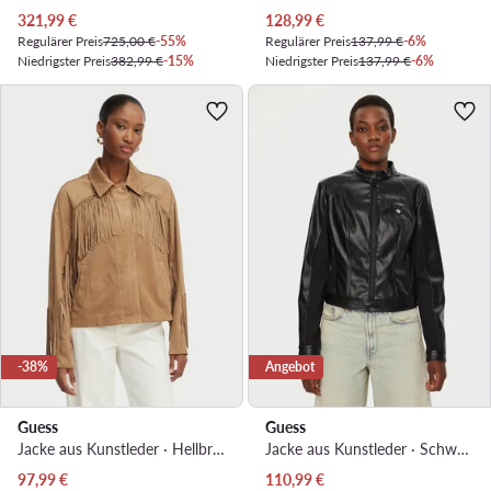
Aktueller Preis
Aktueller Preis
321,99
€
128,99
€
Regulärer Preis
725,00 €
-55%
Regulärer Preis
137,99 €
-6%
Niedrigster Preis
382,99 €
-15%
Niedrigster Preis
137,99 €
-6%
-38%
Angebot
Guess
Guess
Jacke aus Kunstleder · Hellbraun
Jacke aus Kunstleder · Schwarz
Aktueller Preis
Aktueller Preis
97,99
€
110,99
€