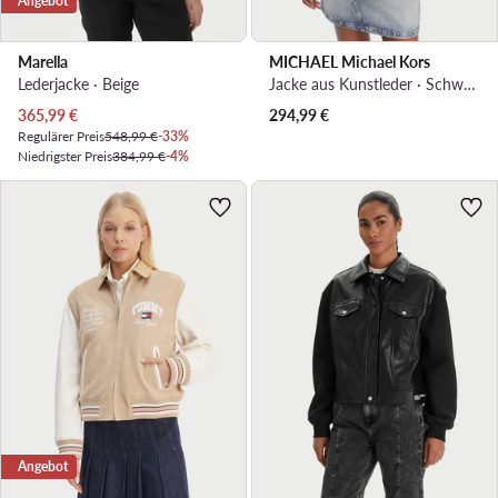
Angebot
Marella
MICHAEL Michael Kors
Lederjacke · Beige
Jacke aus Kunstleder · Schwarz
Aktueller Preis
365,99
€
294,99
€
Regulärer Preis
548,99 €
-33%
Niedrigster Preis
384,99 €
-4%
Angebot