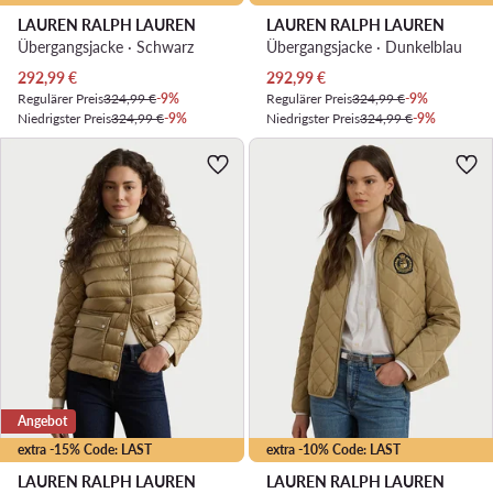
LAUREN RALPH LAUREN
LAUREN RALPH LAUREN
Übergangsjacke · Schwarz
Übergangsjacke · Dunkelblau
Aktueller Preis
Aktueller Preis
292,99
€
292,99
€
Regulärer Preis
324,99 €
-9%
Regulärer Preis
324,99 €
-9%
Niedrigster Preis
324,99 €
-9%
Niedrigster Preis
324,99 €
-9%
Angebot
extra -15% Code: LAST
extra -10% Code: LAST
LAUREN RALPH LAUREN
LAUREN RALPH LAUREN