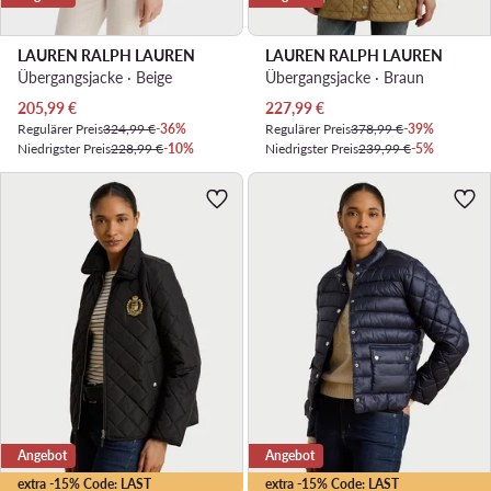
LAUREN RALPH LAUREN
LAUREN RALPH LAUREN
Übergangsjacke · Beige
Übergangsjacke · Braun
Aktueller Preis
Aktueller Preis
205,99
€
227,99
€
Regulärer Preis
324,99 €
-36%
Regulärer Preis
378,99 €
-39%
Niedrigster Preis
228,99 €
-10%
Niedrigster Preis
239,99 €
-5%
Angebot
Angebot
extra -15% Code: LAST
extra -15% Code: LAST