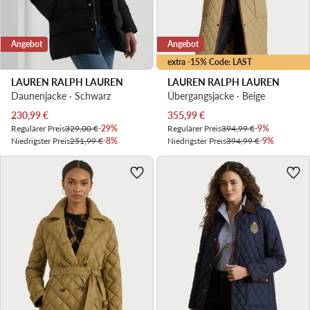
Angebot
Angebot
extra -15% Code: LAST
LAUREN RALPH LAUREN
LAUREN RALPH LAUREN
Daunenjacke · Schwarz
Übergangsjacke · Beige
Aktueller Preis
Aktueller Preis
230,99
€
355,99
€
Regulärer Preis
329,00 €
-29%
Regulärer Preis
394,99 €
-9%
Niedrigster Preis
251,99 €
-8%
Niedrigster Preis
394,99 €
-9%