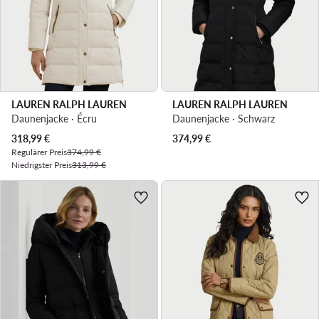
LAUREN RALPH LAUREN
LAUREN RALPH LAUREN
Daunenjacke · Écru
Daunenjacke · Schwarz
Aktueller Preis
318,99
€
374,99
€
Regulärer Preis
374,99 €
Niedrigster Preis
313,99 €