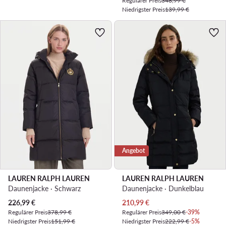
Regulärer Preis
348,99 €
Niedrigster Preis
139,99 €
Angebot
LAUREN RALPH LAUREN
LAUREN RALPH LAUREN
Daunenjacke · Schwarz
Daunenjacke · Dunkelblau
Aktueller Preis
Aktueller Preis
226,99
€
210,99
€
Regulärer Preis
378,99 €
Regulärer Preis
349,00 €
-39%
Niedrigster Preis
151,99 €
Niedrigster Preis
222,99 €
-5%