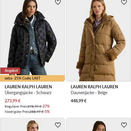
Angebot
extra -25% Code: LAST
LAUREN RALPH LAUREN
LAUREN RALPH LAUREN
Übergangsjacke · Schwarz
Daunenjacke · Beige
Aktueller Preis
273,99
€
448,99
€
Regulärer Preis
378,99 €
-27%
Niedrigster Preis
288,99 €
-5%