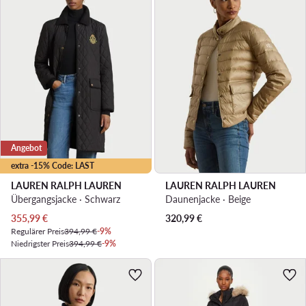
Angebot
extra -15% Code: LAST
LAUREN RALPH LAUREN
LAUREN RALPH LAUREN
Übergangsjacke · Schwarz
Daunenjacke · Beige
Aktueller Preis
355,99
€
320,99
€
Regulärer Preis
394,99 €
-9%
Niedrigster Preis
394,99 €
-9%