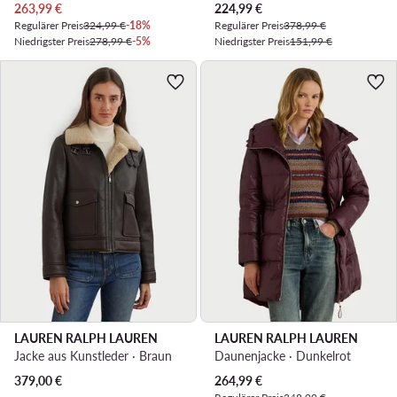
Aktueller Preis
Aktueller Preis
263,99
€
224,99
€
Regulärer Preis
324,99 €
-18%
Regulärer Preis
378,99 €
Niedrigster Preis
278,99 €
-5%
Niedrigster Preis
151,99 €
LAUREN RALPH LAUREN
LAUREN RALPH LAUREN
Jacke aus Kunstleder · Braun
Daunenjacke · Dunkelrot
Aktueller Preis
379,00
€
264,99
€