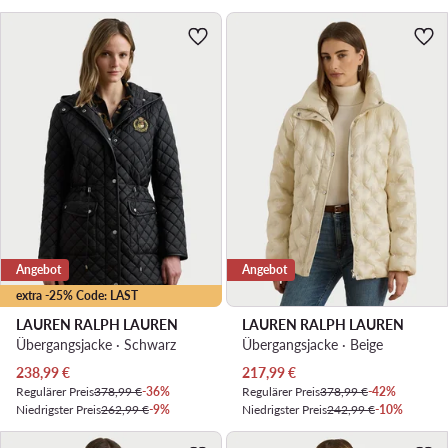
Angebot
Angebot
extra -25% Code: LAST
LAUREN RALPH LAUREN
LAUREN RALPH LAUREN
Übergangsjacke · Schwarz
Übergangsjacke · Beige
Aktueller Preis
Aktueller Preis
238,99
€
217,99
€
Regulärer Preis
378,99 €
-36%
Regulärer Preis
378,99 €
-42%
Niedrigster Preis
262,99 €
-9%
Niedrigster Preis
242,99 €
-10%