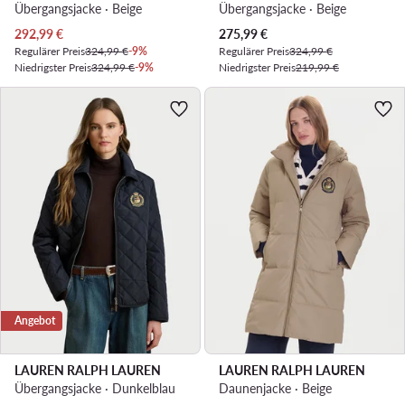
Übergangsjacke · Beige
Übergangsjacke · Beige
Aktueller Preis
Aktueller Preis
292,99
€
275,99
€
Regulärer Preis
324,99 €
-9%
Regulärer Preis
324,99 €
Niedrigster Preis
324,99 €
-9%
Niedrigster Preis
219,99 €
Angebot
LAUREN RALPH LAUREN
LAUREN RALPH LAUREN
Übergangsjacke · Dunkelblau
Daunenjacke · Beige