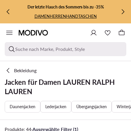
ZUM HAUPTINHALT SPRINGEN
ZUR SUCHE
Der letzte Hauch des Sommers bis zu -35%
DAMEN
HERREN
HANDTASCHEN
Suche nach Marke, Produkt, Style
Bekleidung
Jacken für Damen LAUREN RALPH
LAUREN
Daunenjacken
Lederjacken
Übergangsjacken
Winterj
Produkte: 44
·
Ausgewählte Filter (1)