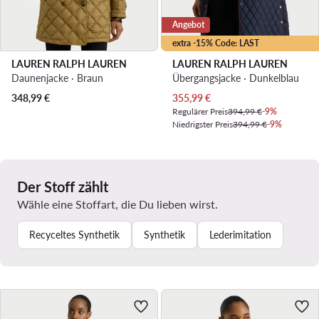
Angebot
extra -15% Code: LAST
LAUREN RALPH LAUREN
LAUREN RALPH LAUREN
Daunenjacke · Braun
Übergangsjacke · Dunkelblau
Aktueller Preis
348,99
€
355,99
€
Regulärer Preis
394,99 €
-9%
Niedrigster Preis
394,99 €
-9%
Der Stoff zählt
Wähle eine Stoffart, die Du lieben wirst.
Recyceltes Synthetik
Synthetik
Lederimitation