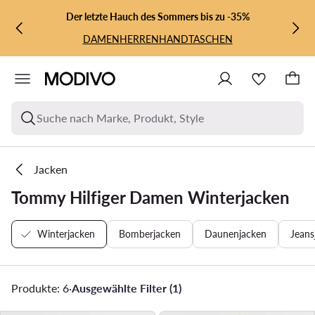
ZUM HAUPTINHALT SPRINGEN
ZUR SUCHE
Der letzte Hauch des Sommers bis zu -35%
DAMEN
HERREN
HANDTASCHEN
Suche nach Marke, Produkt, Style
Jacken
Tommy Hilfiger Damen Winterjacken
Winterjacken
Bomberjacken
Daunenjacken
Jeans
Produkte: 6
·
Ausgewählte Filter (1)