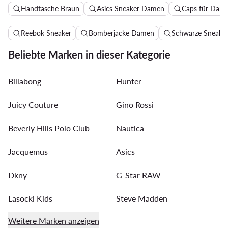
Handtasche Braun
Asics Sneaker Damen
Caps für Dam
Reebok Sneaker
Bomberjacke Damen
Schwarze Sneake
Beliebte Marken in dieser Kategorie
Billabong
Hunter
Juicy Couture
Gino Rossi
Beverly Hills Polo Club
Nautica
Jacquemus
Asics
Dkny
G-Star RAW
Lasocki Kids
Steve Madden
Weitere Marken anzeigen