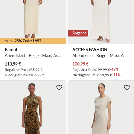
Angebot
extra -25% Code: LAST
Bardot
ACCESS FASHION
Abendkleid · Beige · Maxi, Asymmetrisch
Abendkleid · Beige · Maxi, Asymmetrisch
Aktueller Preis
Aktueller Preis
113,99
€
100,99
€
Regulärer Preis
193,99 €
Regulärer Preis
199,99 €
-49%
Niedrigster Preis
106,99 €
Niedrigster Preis
113,99 €
-11%