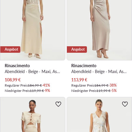
Angebot
Angebot
Rinascimento
Rinascimento
Abendkleid · Beige · Maxi, Asymmetrisch
Abendkleid · Beige · Maxi, Asymmetrisch
Aktueller Preis
Aktueller Preis
108,99
€
113,99
€
Regulärer Preis
184,99 €
-41%
Regulärer Preis
184,99 €
-38%
Niedrigster Preis
119,99 €
-9%
Niedrigster Preis
119,99 €
-5%