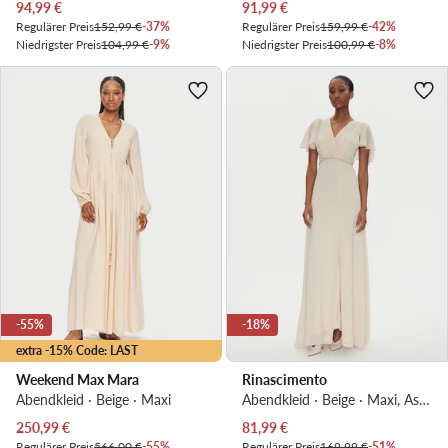
Aktueller Preis
Aktueller Preis
94,99
€
91,99
€
Regulärer Preis
152,99 €
-37%
Regulärer Preis
159,99 €
-42%
Niedrigster Preis
104,99 €
-9%
Niedrigster Preis
100,99 €
-8%
-55%
-18%
extra -15% Code: LAST
Weekend Max Mara
Rinascimento
Abendkleid · Beige · Maxi
Abendkleid · Beige · Maxi, Asymmetrisch
Aktueller Preis
Aktueller Preis
250,99
€
81,99
€
Regulärer Preis
566,00 €
-55%
Regulärer Preis
169,99 €
-51%