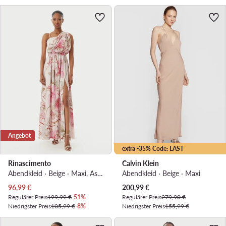
Angebot
extra -35% Code: LAST
Rinascimento
Calvin Klein
Abendkleid · Beige · Maxi, Asymmetrisch
Abendkleid · Beige · Maxi
Aktueller Preis
Aktueller Preis
96,99
€
200,99
€
Regulärer Preis
199,99 €
-51%
Regulärer Preis
279,90 €
Niedrigster Preis
105,99 €
-8%
Niedrigster Preis
155,99 €