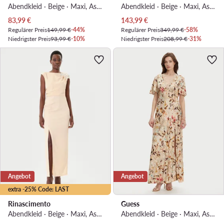
Abendkleid · Beige · Maxi, Asymmetrisch
Abendkleid · Beige · Maxi, Asymmetrisch
Aktueller Preis
Aktueller Preis
83,99
€
143,99
€
Regulärer Preis
149,99 €
-44%
Regulärer Preis
349,99 €
-58%
Niedrigster Preis
93,99 €
-10%
Niedrigster Preis
208,99 €
-31%
Angebot
Angebot
extra -25% Code: LAST
Rinascimento
Guess
Abendkleid · Beige · Maxi, Asymmetrisch
Abendkleid · Beige · Maxi, Asymmetrisch