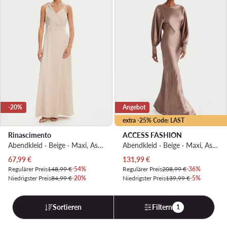
-20%
Angebot
extra -25% Code: LAST
Rinascimento
ACCESS FASHION
Abendkleid · Beige · Maxi, Asymmetrisch
Abendkleid · Beige · Maxi, Asymmetrisch
Aktueller Preis
Aktueller Preis
67,99
€
131,99
€
Regulärer Preis
148,99 €
-54%
Regulärer Preis
208,99 €
-36%
Niedrigster Preis
84,99 €
-20%
Niedrigster Preis
139,99 €
-5%
Sortieren
Filtern
1