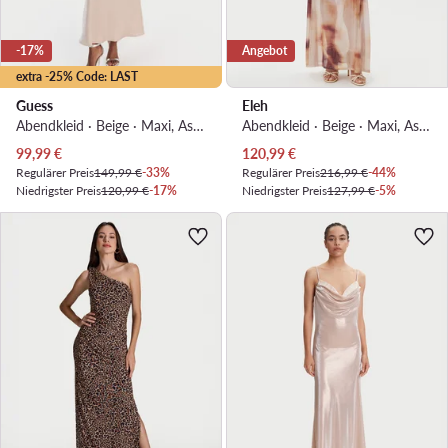
-17%
Angebot
extra -25% Code: LAST
Guess
Eleh
Abendkleid · Beige · Maxi, Asymmetrisch
Abendkleid · Beige · Maxi, Asymmetrisch
Aktueller Preis
Aktueller Preis
99,99
€
120,99
€
Regulärer Preis
149,99 €
-33%
Regulärer Preis
216,99 €
-44%
Niedrigster Preis
120,99 €
-17%
Niedrigster Preis
127,99 €
-5%