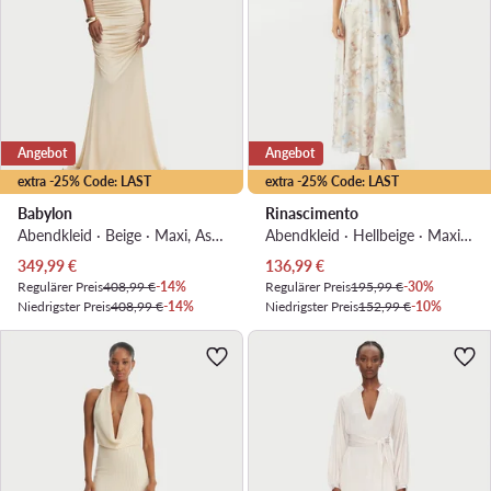
Angebot
Angebot
extra -25% Code: LAST
extra -25% Code: LAST
Babylon
Rinascimento
Abendkleid · Beige · Maxi, Asymmetrisch
Abendkleid · Hellbeige · Maxi, Asymmetrisch
Aktueller Preis
Aktueller Preis
349,99
€
136,99
€
Regulärer Preis
408,99 €
-14%
Regulärer Preis
195,99 €
-30%
Niedrigster Preis
408,99 €
-14%
Niedrigster Preis
152,99 €
-10%