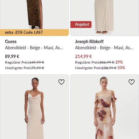
Angebot
extra -25% Code: LAST
Guess
Joseph Ribkoff
Abendkleid · Beige · Maxi, Asymmetrisch
Abendkleid · Beige · Maxi, Asymmetrisch
Aktueller Preis
Aktueller Preis
89,99
€
214,99
€
Regulärer Preis
149,99 €
Regulärer Preis
306,99 €
-29%
Niedrigster Preis
79,99 €
Niedrigster Preis
238,99 €
-10%