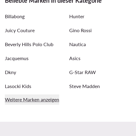
Beliebte Marken in dieser Kategorie
eleganten Bolero oder einer edlen Stola? Auch ein leichtes
Tuch ist dafür der optimale Begleiter. Damit das Outfit
Billabong
harmonisch ist, sollte Tuch oder Bolero entweder in einem
Hunter
neutralen Ton gehalten werden oder farblich zum Kleid
passen.
Juicy Couture
Gino Rossi
Beverly Hills Polo Club
Nautica
Jacquemus
Asics
Dkny
G-Star RAW
Lasocki Kids
Steve Madden
Weitere Marken anzeigen