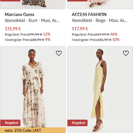
Marciano Guess
ACCESS FASHION
Abendkleid · Bunt · Maxi, Asymmetrisch
Abendkleid · Beige · Maxi, Asymmetrisch
Aktueller Preis
Aktueller Preis
131,99
€
117,99
€
Regulärer Preis
279,99 €
-52%
Regulärer Preis
219,99 €
-46%
Niedrigster Preis
145,99 €
-9%
Niedrigster Preis
131,99 €
-10%
Angebot
Angebot
extra -25% Code: LAST