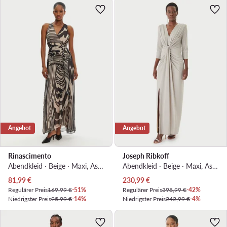
Angebot
Angebot
Rinascimento
Joseph Ribkoff
Abendkleid · Beige · Maxi, Asymmetrisch
Abendkleid · Beige · Maxi, Asymmetrisch
Aktueller Preis
Aktueller Preis
81,99
€
230,99
€
Regulärer Preis
169,99 €
-51%
Regulärer Preis
398,99 €
-42%
Niedrigster Preis
95,99 €
-14%
Niedrigster Preis
242,99 €
-4%