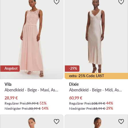
Angebot
-29%
extra -25% Code: LAST
Vila
Dixie
Abendkleid · Beige · Maxi, Asymmetrisch
Abendkleid · Beige · Midi, Asymmetrisch
Aktueller Preis
Aktueller Preis
28,99
€
60,99
€
Regulärer Preis
59,99 €
-51%
Regulärer Preis
108,99 €
-44%
Niedrigster Preis
33,99 €
-14%
Niedrigster Preis
85,99 €
-29%