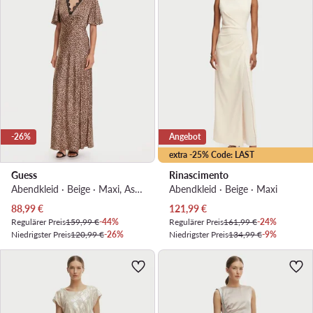
-26%
Angebot
extra -25% Code: LAST
Guess
Rinascimento
Abendkleid · Beige · Maxi, Asymmetrisch
Abendkleid · Beige · Maxi
Aktueller Preis
Aktueller Preis
88,99
€
121,99
€
Regulärer Preis
159,99 €
-44%
Regulärer Preis
161,99 €
-24%
Niedrigster Preis
120,99 €
-26%
Niedrigster Preis
134,99 €
-9%