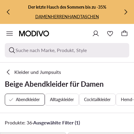
ZUM HAUPTINHALT SPRINGEN
ZUR SUCHE
Der letzte Hauch des Sommers bis zu -35%
DAMEN
HERREN
HANDTASCHEN
Suche nach Marke, Produkt, Style
Kleider und Jumpsuits
Beige Abendkleider für Damen
Abendkleider
Alltagskleider
Cocktailkleider
Hemd- 
Produkte: 36
·
Ausgewählte Filter (1)