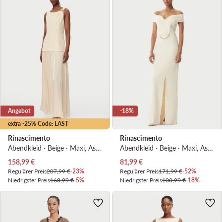
Angebot
-18%
extra -25% Code: LAST
Rinascimento
Rinascimento
Abendkleid · Beige · Maxi, Asymmetrisch
Abendkleid · Beige · Maxi, Asymmetrisch
Aktueller Preis
Aktueller Preis
158,99
€
81,99
€
Regulärer Preis
207,99 €
-23%
Regulärer Preis
171,99 €
-52%
Niedrigster Preis
168,99 €
-5%
Niedrigster Preis
100,99 €
-18%