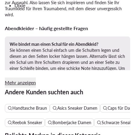
zur Auswahl. Also lassen Sie sich inspirieren und finden Sie Ihr
Dixie
Traumkleid für Ihren Traumabend, mit dem dieser unvergesslich
wird.
Abendkleider – häufig gestellte Fragen
Wie bindet man einen Schal für ein Abendkleid?
Sie können einen Schal einfach um die Schultern legen und
diesen an den Seiten locker hängen lassen. Alternativ lässt sich
ein Schal um Ihre Schultern drapieren und an einer Seite zu
einer Schleife binden, um eine schicke Note hinzuzufügen. Um
die Taille herum können Sie hingegen einen interessanten
Akzent setzen, indem Sie den Schal als Gürtel drapieren und
Mehr anzeigen
hinten zur Schleife binden.
Andere Kunden suchten auch
Handtasche Braun
Asics Sneaker Damen
Caps für Dam
Was sollte man bei einem Abendkleid über die Schultern
ziehen?
Reebok Sneaker
Bomberjacke Damen
Schwarze Sneake
Sie möchten die Schultern bedecken oder sich auch auf
kühlere Temperaturen einstellen? Wie wäre es mit einem