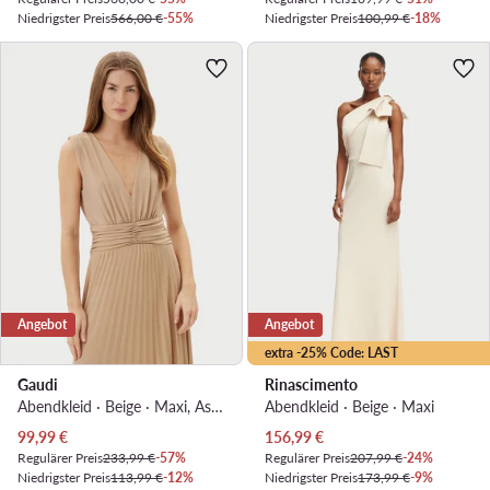
Niedrigster Preis
566,00 €
-55%
Niedrigster Preis
100,99 €
-18%
Angebot
Angebot
extra -25% Code: LAST
Gaudi
Rinascimento
Abendkleid · Beige · Maxi, Asymmetrisch
Abendkleid · Beige · Maxi
Aktueller Preis
Aktueller Preis
99,99
€
156,99
€
Regulärer Preis
233,99 €
-57%
Regulärer Preis
207,99 €
-24%
Niedrigster Preis
113,99 €
-12%
Niedrigster Preis
173,99 €
-9%