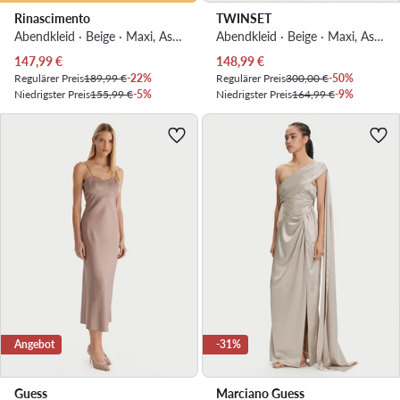
Rinascimento
TWINSET
Abendkleid · Beige · Maxi, Asymmetrisch
Abendkleid · Beige · Maxi, Asymmetrisch
Aktueller Preis
Aktueller Preis
147,99
€
148,99
€
Regulärer Preis
189,99 €
-22%
Regulärer Preis
300,00 €
-50%
Niedrigster Preis
155,99 €
-5%
Niedrigster Preis
164,99 €
-9%
Angebot
-31%
Guess
Marciano Guess