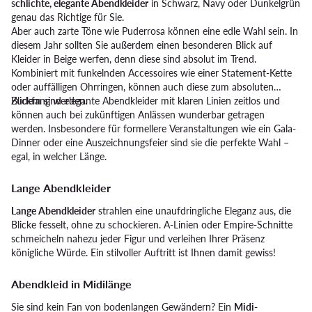
s
chlichte, elegante Abendkleider
in Schwarz, Navy oder Dunkelgrün
genau das Richtige für Sie.
Aber auch zarte Töne wie Puderrosa können eine edle Wahl sein. In
diesem Jahr sollten Sie außerdem einen besonderen Blick auf
Kleider in Beige werfen, denn diese sind absolut im Trend.
Kombiniert mit funkelnden Accessoires wie einer Statement-Kette
oder auffälligen Ohrringen, können auch diese zum absoluten
Blickfang werden.
Zudem sind elegante Abendkleider mit klaren Linien zeitlos und
können auch bei zukünftigen Anlässen wunderbar getragen
werden. Insbesondere für formellere Veranstaltungen wie ein Gala-
Dinner oder eine Auszeichnungsfeier sind sie die perfekte Wahl –
egal, in welcher Länge.
Lange Abendkleider
Lange Abendkleider
strahlen eine unaufdringliche Eleganz aus, die
Blicke fesselt, ohne zu schockieren. A-Linien oder Empire-Schnitte
schmeicheln nahezu jeder Figur und verleihen Ihrer Präsenz
königliche Würde. Ein stilvoller Auftritt ist Ihnen damit gewiss!
Abendkleid in Midilänge
Sie sind kein Fan von bodenlangen Gewändern? Ein
Midi-