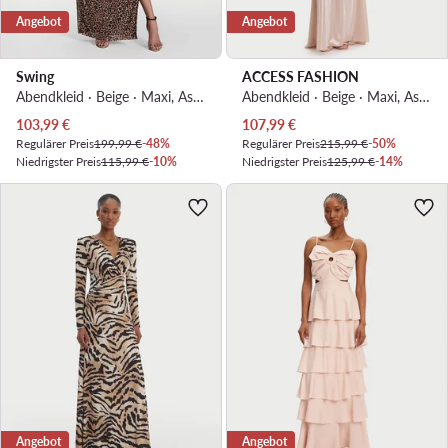
Angebot
Angebot
Swing
ACCESS FASHION
Abendkleid · Beige · Maxi, Asymmetrisch
Abendkleid · Beige · Maxi, Asymmetrisch
Aktueller Preis
Aktueller Preis
103,99
€
107,99
€
Regulärer Preis
199,99 €
-48%
Regulärer Preis
215,99 €
-50%
Niedrigster Preis
115,99 €
-10%
Niedrigster Preis
125,99 €
-14%
Angebot
Angebot