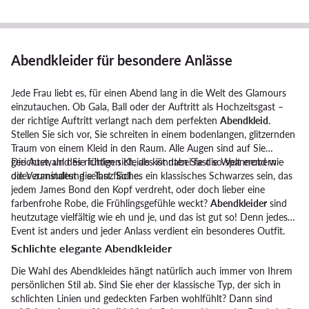
Abendkleider für besondere Anlässe
Jede Frau liebt es, für einen Abend lang in die Welt des Glamours
einzutauchen. Ob Gala, Ball oder der Auftritt als Hochzeitsgast –
der richtige Auftritt verlangt nach dem perfekten
Abendkleid
.
Stellen Sie sich vor, Sie schreiten in einem bodenlangen, glitzernden
Traum von einem Kleid in den Raum. Alle Augen sind auf Sie
gerichtet, und Sie fühlen sich, als könnten Sie die Welt erobern –
Die Auswahl des richtigen Kleides ist dabei fast so spannend wie
oder zumindest die Tanzfläche.
die Veranstaltung selbst. Soll es ein klassisches Schwarzes sein, das
jedem James Bond den Kopf verdreht, oder doch lieber eine
farbenfrohe Robe, die Frühlingsgefühle weckt?
Abendkleider
sind
heutzutage vielfältig wie eh und je, und das ist gut so! Denn jedes
Event ist anders und jeder Anlass verdient ein besonderes Outfit.
Schlichte elegante Abendkleider
Die Wahl des Abendkleides hängt natürlich auch immer von Ihrem
persönlichen Stil ab. Sind Sie eher der klassische Typ, der sich in
schlichten Linien und gedeckten Farben wohlfühlt? Dann sind