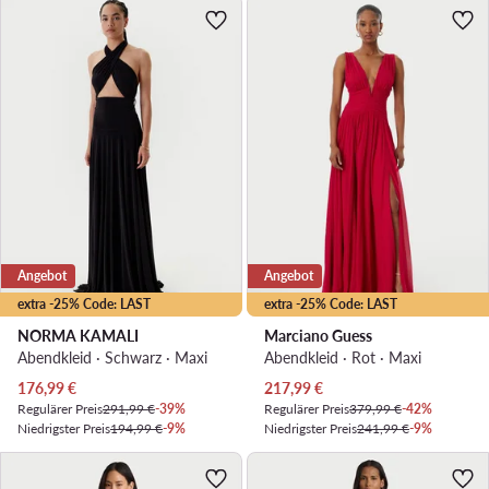
Angebot
Angebot
extra -25% Code: LAST
extra -25% Code: LAST
NORMA KAMALI
Marciano Guess
Abendkleid · Schwarz · Maxi
Abendkleid · Rot · Maxi
Aktueller Preis
Aktueller Preis
176,99
€
217,99
€
Regulärer Preis
291,99 €
-39%
Regulärer Preis
379,99 €
-42%
Niedrigster Preis
194,99 €
-9%
Niedrigster Preis
241,99 €
-9%