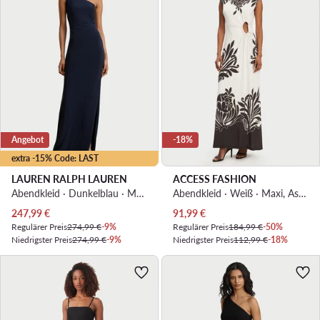
Angebot
-18%
extra -15% Code: LAST
LAUREN RALPH LAUREN
ACCESS FASHION
Abendkleid · Dunkelblau · Maxi
Abendkleid · Weiß · Maxi, Asymmetrisch
Aktueller Preis
Aktueller Preis
247,99
€
91,99
€
Regulärer Preis
274,99 €
-9%
Regulärer Preis
184,99 €
-50%
Niedrigster Preis
274,99 €
-9%
Niedrigster Preis
112,99 €
-18%