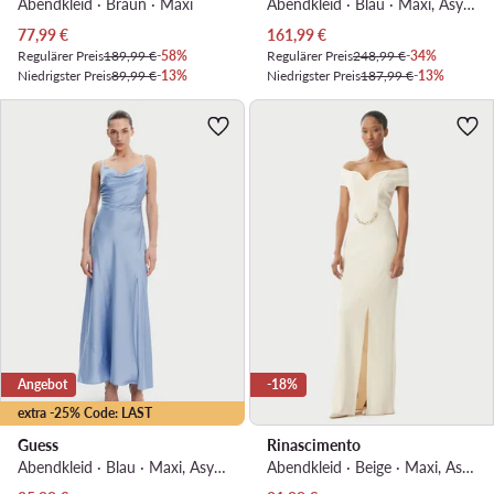
Abendkleid · Braun · Maxi
Abendkleid · Blau · Maxi, Asymmetrisch
Aktueller Preis
Aktueller Preis
77,99
€
161,99
€
Regulärer Preis
189,99 €
-58%
Regulärer Preis
248,99 €
-34%
Niedrigster Preis
89,99 €
-13%
Niedrigster Preis
187,99 €
-13%
Angebot
-18%
extra -25% Code: LAST
Guess
Rinascimento
Abendkleid · Blau · Maxi, Asymmetrisch
Abendkleid · Beige · Maxi, Asymmetrisch