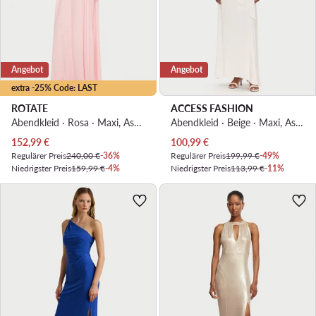
Angebot
Angebot
extra -25% Code: LAST
ROTATE
ACCESS FASHION
Abendkleid · Rosa · Maxi, Asymmetrisch
Abendkleid · Beige · Maxi, Asymmetrisch
Aktueller Preis
Aktueller Preis
152,99
€
100,99
€
Regulärer Preis
240,00 €
-36%
Regulärer Preis
199,99 €
-49%
Niedrigster Preis
159,99 €
-4%
Niedrigster Preis
113,99 €
-11%