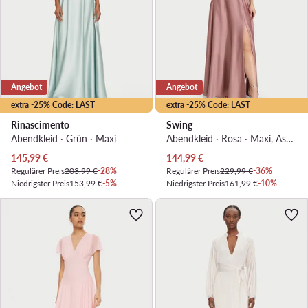
Angebot
Angebot
extra -25% Code: LAST
extra -25% Code: LAST
Rinascimento
Swing
Abendkleid · Grün · Maxi
Abendkleid · Rosa · Maxi, Asymmetrisch
Aktueller Preis
Aktueller Preis
145,99
€
144,99
€
Regulärer Preis
203,99 €
-28%
Regulärer Preis
229,99 €
-36%
Niedrigster Preis
153,99 €
-5%
Niedrigster Preis
161,99 €
-10%