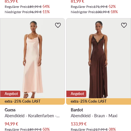
Aktueller Preis
Aktueller Preis
85,99
€
81,99
€
Regulärer Preis
189,99 €
-54%
Regulärer Preis
171,99 €
-52%
Niedrigster Preis
96,99 €
-11%
Niedrigster Preis
100,99 €
-18%
Angebot
Angebot
extra -25% Code: LAST
extra -25% Code: LAST
Guess
Bardot
Abendkleid · Korallenfarben · Maxi, Asymmetrisch
Abendkleid · Braun · Maxi
Aktueller Preis
Aktueller Preis
94,99
€
133,99
€
Regulärer Preis
189,99 €
-50%
Regulärer Preis
217,99 €
-38%