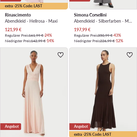
extra -25% Code: LAST
Rinascimento
Simona Corsellini
Abendkleid · Hellrosa · Maxi
Abendkleid · Silberfarben · Maxi
Aktueller Preis
Aktueller Preis
121,99
€
197,99
€
Regulärer Preis
161,99 €
-24%
Regulärer Preis
350,99 €
-43%
Niedrigster Preis
142,99 €
-14%
Niedrigster Preis
226,99 €
-12%
Angebot
Angebot
extra -25% Code: LAST