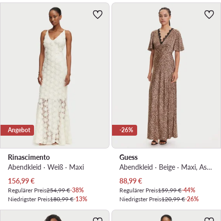
Angebot
-26%
Rinascimento
Guess
Abendkleid · Weiß · Maxi
Abendkleid · Beige · Maxi, Asymmetrisch
Aktueller Preis
Aktueller Preis
156,99
€
88,99
€
Regulärer Preis
254,99 €
-38%
Regulärer Preis
159,99 €
-44%
Niedrigster Preis
180,99 €
-13%
Niedrigster Preis
120,99 €
-26%