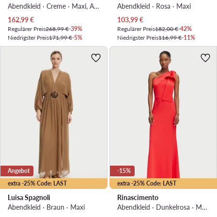
Abendkleid · Creme · Maxi, Asymmetrisch
Abendkleid · Rosa · Maxi
Aktueller Preis
Aktueller Preis
162,99
€
103,99
€
Regulärer Preis
268,99 €
-39%
Regulärer Preis
182,00 €
-42%
Niedrigster Preis
171,99 €
-5%
Niedrigster Preis
116,99 €
-11%
Angebot
-15%
extra -25% Code: LAST
extra -25% Code: LAST
Luisa Spagnoli
Rinascimento
Abendkleid · Braun · Maxi
Abendkleid · Dunkelrosa · Maxi