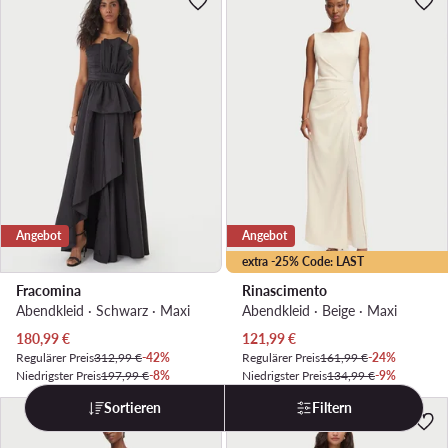
Angebot
Angebot
extra -25% Code: LAST
Fracomina
Rinascimento
Abendkleid · Schwarz · Maxi
Abendkleid · Beige · Maxi
Aktueller Preis
Aktueller Preis
180,99
€
121,99
€
Regulärer Preis
312,99 €
-42%
Regulärer Preis
161,99 €
-24%
Niedrigster Preis
197,99 €
-8%
Niedrigster Preis
134,99 €
-9%
Sortieren
Filtern