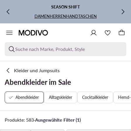
ZUM HAUPTINHALT SPRINGEN
ZUR SUCHE
SEASON SHIFT
DAMEN
HERREN
HANDTASCHEN
Suche nach Marke, Produkt, Style
Kleider und Jumpsuits
Abendkleider im Sale
Abendkleider
Alltagskleider
Cocktailkleider
Hemd- 
Produkte: 583
·
Ausgewählte Filter (1)