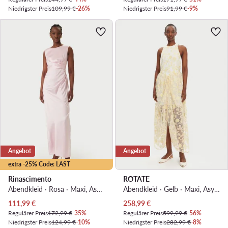
Niedrigster Preis
109,99 €
-26%
Niedrigster Preis
91,99 €
-9%
Angebot
Angebot
extra -25% Code: LAST
Rinascimento
ROTATE
Abendkleid · Rosa · Maxi, Asymmetrisch
Abendkleid · Gelb · Maxi, Asymmetrisch
Aktueller Preis
Aktueller Preis
111,99
€
258,99
€
Regulärer Preis
172,99 €
-35%
Regulärer Preis
599,99 €
-56%
Niedrigster Preis
124,99 €
-10%
Niedrigster Preis
282,99 €
-8%