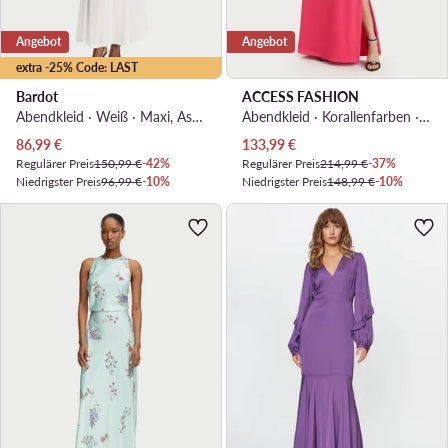
Angebot
Angebot
extra -25% Code: LAST
Bardot
ACCESS FASHION
Abendkleid · Weiß · Maxi, Asymmetrisch
Abendkleid · Korallenfarben · Maxi, Asymmetrisch
Aktueller Preis
Aktueller Preis
86,99
€
133,99
€
Regulärer Preis
150,99 €
-42%
Regulärer Preis
214,99 €
-37%
Niedrigster Preis
96,99 €
-10%
Niedrigster Preis
148,99 €
-10%