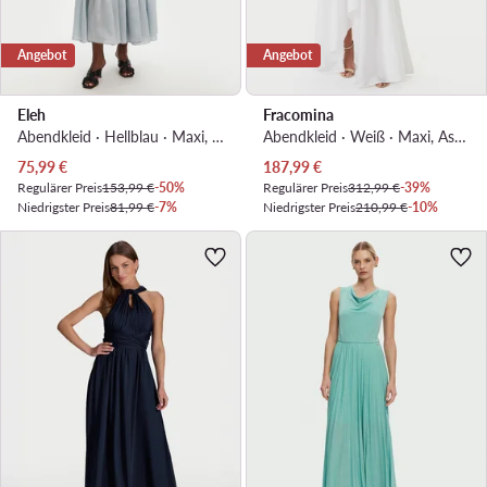
Angebot
Angebot
Eleh
Fracomina
Abendkleid · Hellblau · Maxi, Asymmetrisch
Abendkleid · Weiß · Maxi, Asymmetrisch
Aktueller Preis
Aktueller Preis
75,99
€
187,99
€
Regulärer Preis
153,99 €
-50%
Regulärer Preis
312,99 €
-39%
Niedrigster Preis
81,99 €
-7%
Niedrigster Preis
210,99 €
-10%