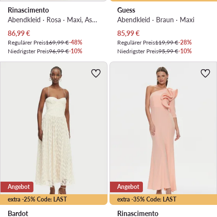
Rinascimento
Guess
Abendkleid · Rosa · Maxi, Asymmetrisch
Abendkleid · Braun · Maxi
Aktueller Preis
Aktueller Preis
86,99
€
85,99
€
Regulärer Preis
169,99 €
-48%
Regulärer Preis
119,99 €
-28%
Niedrigster Preis
96,99 €
-10%
Niedrigster Preis
95,99 €
-10%
Angebot
Angebot
extra -25% Code: LAST
extra -35% Code: LAST
Bardot
Rinascimento