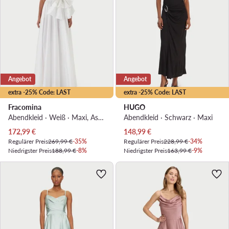
Angebot
Angebot
extra -25% Code: LAST
extra -25% Code: LAST
Fracomina
HUGO
Abendkleid · Weiß · Maxi, Asymmetrisch
Abendkleid · Schwarz · Maxi
Aktueller Preis
Aktueller Preis
172,99
€
148,99
€
Regulärer Preis
269,99 €
-35%
Regulärer Preis
228,99 €
-34%
Niedrigster Preis
188,99 €
-8%
Niedrigster Preis
163,99 €
-9%