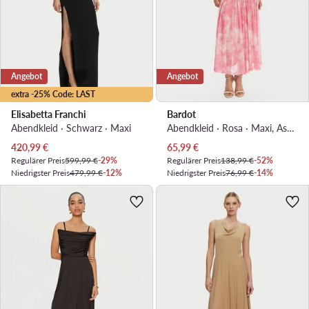
Angebot
Angebot
extra -25% Code: LAST
Elisabetta Franchi
Bardot
Abendkleid · Schwarz · Maxi
Abendkleid · Rosa · Maxi, Asymmetrisch
Aktueller Preis
Aktueller Preis
420,99
€
65,99
€
Regulärer Preis
599,99 €
-29%
Regulärer Preis
138,99 €
-52%
Niedrigster Preis
479,99 €
-12%
Niedrigster Preis
76,99 €
-14%