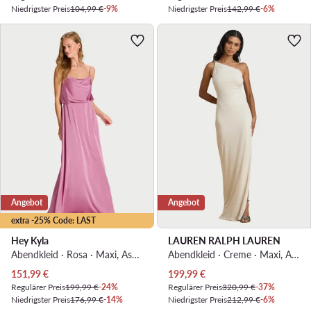
Niedrigster Preis
104,99 €
-9%
Niedrigster Preis
142,99 €
-6%
Angebot
Angebot
extra -25% Code: LAST
Hey Kyla
LAUREN RALPH LAUREN
Abendkleid · Rosa · Maxi, Asymmetrisch
Abendkleid · Creme · Maxi, Asymmetrisch
Aktueller Preis
Aktueller Preis
151,99
€
199,99
€
Regulärer Preis
199,99 €
-24%
Regulärer Preis
320,99 €
-37%
Niedrigster Preis
176,99 €
-14%
Niedrigster Preis
212,99 €
-6%