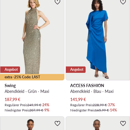
Angebot
Angebot
extra -25% Code: LAST
Swing
ACCESS FASHION
Abendkleid · Grün · Maxi
Abendkleid · Blau · Maxi
Aktueller Preis
Aktueller Preis
187,99
€
141,99
€
Regulärer Preis
249,99 €
-24%
Regulärer Preis
228,99 €
-37%
Niedrigster Preis
207,99 €
-9%
Niedrigster Preis
165,99 €
-14%