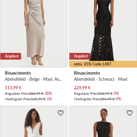
Angebot
Angebot
extra -25% Code: LAST
Rinascimento
Rinascimento
Abendkleid · Beige · Maxi, Asymmetrisch
Abendkleid · Schwarz · Maxi
Aktueller Preis
Aktueller Preis
113,99
€
229,99
€
Regulärer Preis
184,99 €
-38%
Regulärer Preis
254,99 €
-9%
Niedrigster Preis
119,99 €
-5%
Niedrigster Preis
254,99 €
-9%