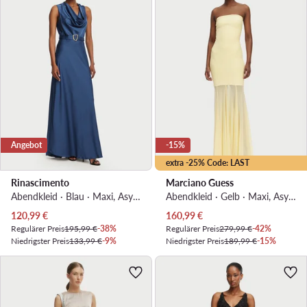
Angebot
-15%
extra -25% Code: LAST
Rinascimento
Marciano Guess
Abendkleid · Blau · Maxi, Asymmetrisch
Abendkleid · Gelb · Maxi, Asymmetrisch
Aktueller Preis
Aktueller Preis
120,99
€
160,99
€
Regulärer Preis
195,99 €
-38%
Regulärer Preis
279,99 €
-42%
Niedrigster Preis
133,99 €
-9%
Niedrigster Preis
189,99 €
-15%