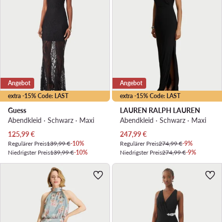
Angebot
Angebot
extra -15% Code: LAST
extra -15% Code: LAST
Guess
LAUREN RALPH LAUREN
Abendkleid · Schwarz · Maxi
Abendkleid · Schwarz · Maxi
Aktueller Preis
Aktueller Preis
125,99
€
247,99
€
Regulärer Preis
139,99 €
-10%
Regulärer Preis
274,99 €
-9%
Niedrigster Preis
139,99 €
-10%
Niedrigster Preis
274,99 €
-9%