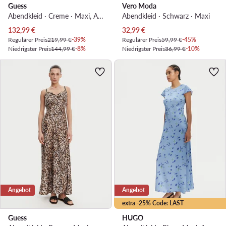
Guess
Vero Moda
Abendkleid · Creme · Maxi, Asymmetrisch
Abendkleid · Schwarz · Maxi
Aktueller Preis
Aktueller Preis
132,99
€
32,99
€
Regulärer Preis
219,99 €
-39%
Regulärer Preis
59,99 €
-45%
Niedrigster Preis
144,99 €
-8%
Niedrigster Preis
36,99 €
-10%
Angebot
Angebot
extra -25% Code: LAST
Guess
HUGO