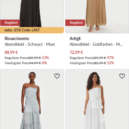
Angebot
Angebot
extra -25% Code: LAST
Rinascimento
Artigli
Abendkleid · Schwarz · Maxi
Abendkleid · Goldfarben · Maxi
Aktueller Preis
Aktueller Preis
88,99
€
72,99
€
Regulärer Preis
189,99 €
-53%
Regulärer Preis
139,99 €
-47%
Niedrigster Preis
94,99 €
-6%
Niedrigster Preis
82,99 €
-12%