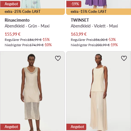
Angebot
-19%
extra -25% Code: LAST
extra -15% Code: LAST
Rinascimento
TWINSET
Abendkleid · Grün · Maxi
Abendkleid · Violett · Maxi
Aktueller Preis
Aktueller Preis
155,99
€
163,99
€
Regulärer Preis
184,99 €
-15%
Regulärer Preis
356,00 €
-53%
Niedrigster Preis
174,99 €
-10%
Niedrigster Preis
203,99 €
-19%
Angebot
Angebot