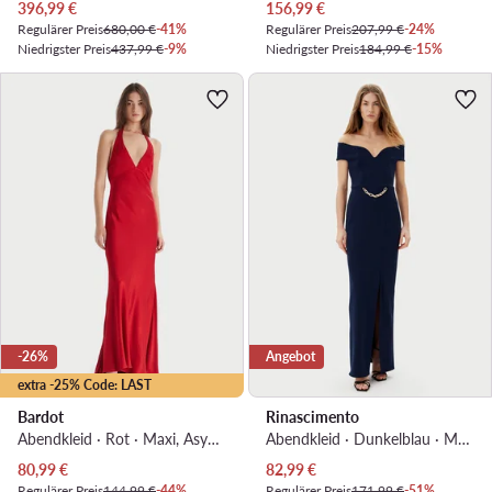
Aktueller Preis
Aktueller Preis
396,99
€
156,99
€
Regulärer Preis
680,00 €
-41%
Regulärer Preis
207,99 €
-24%
Niedrigster Preis
437,99 €
-9%
Niedrigster Preis
184,99 €
-15%
-26%
Angebot
extra -25% Code: LAST
Bardot
Rinascimento
Abendkleid · Rot · Maxi, Asymmetrisch
Abendkleid · Dunkelblau · Maxi, Asymmetrisch
Aktueller Preis
Aktueller Preis
80,99
€
82,99
€
Regulärer Preis
144,99 €
-44%
Regulärer Preis
171,99 €
-51%