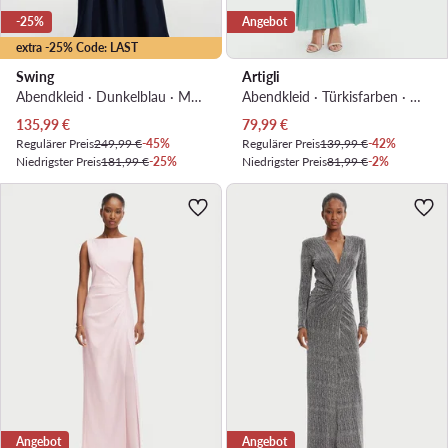
-25%
Angebot
extra -25% Code: LAST
Swing
Artigli
Abendkleid · Dunkelblau · Maxi, Asymmetrisch
Abendkleid · Türkisfarben · Maxi, Asymmetrisch
Aktueller Preis
Aktueller Preis
135,99
€
79,99
€
Regulärer Preis
249,99 €
-45%
Regulärer Preis
139,99 €
-42%
Niedrigster Preis
181,99 €
-25%
Niedrigster Preis
81,99 €
-2%
Angebot
Angebot