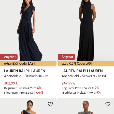
Angebot
Angebot
extra -25% Code: LAST
extra -15% Code: LAST
LAUREN RALPH LAUREN
LAUREN RALPH LAUREN
Abendkleid · Dunkelblau · Maxi
Abendkleid · Schwarz · Maxi
Aktueller Preis
Aktueller Preis
302,99
€
247,99
€
Regulärer Preis
324,99 €
-6%
Regulärer Preis
274,99 €
-9%
Niedrigster Preis
324,99 €
-6%
Niedrigster Preis
274,99 €
-9%