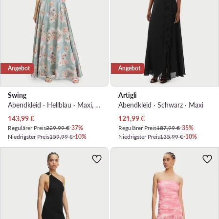
Angebot
Angebot
Swing
Artigli
Abendkleid · Hellblau · Maxi, Asymmetrisch
Abendkleid · Schwarz · Maxi
Aktueller Preis
Aktueller Preis
143,99
€
121,99
€
Regulärer Preis
229,99 €
-37%
Regulärer Preis
187,99 €
-35%
Niedrigster Preis
159,99 €
-10%
Niedrigster Preis
135,99 €
-10%