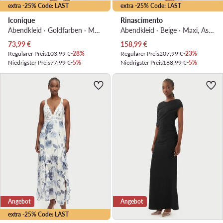
extra -25% Code: LAST
extra -25% Code: LAST
Iconique
Rinascimento
Abendkleid · Goldfarben · Maxi
Abendkleid · Beige · Maxi, Asymmetrisch
Aktueller Preis
Aktueller Preis
73,99
€
158,99
€
Regulärer Preis
103,99 €
-28%
Regulärer Preis
207,99 €
-23%
Niedrigster Preis
77,99 €
-5%
Niedrigster Preis
168,99 €
-5%
Angebot
Angebot
extra -25% Code: LAST