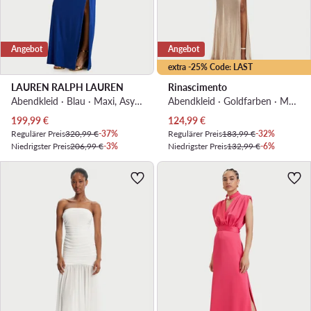
Angebot
Angebot
extra -25% Code: LAST
LAUREN RALPH LAUREN
Rinascimento
Abendkleid · Blau · Maxi, Asymmetrisch
Abendkleid · Goldfarben · Maxi
Aktueller Preis
Aktueller Preis
199,99
€
124,99
€
Regulärer Preis
320,99 €
-37%
Regulärer Preis
183,99 €
-32%
Niedrigster Preis
206,99 €
-3%
Niedrigster Preis
132,99 €
-6%