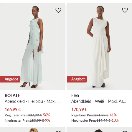
Angebot
Angebot
ROTATE
Eleh
Abendkleid · Hellblau · Maxi, Asymmetrisch
Abendkleid · Weiß · Maxi, Asymmetrisch
Aktueller Preis
Aktueller Preis
166,99
€
170,99
€
Regulärer Preis
387,99 €
-56%
Regulärer Preis
291,99 €
-41%
Niedrigster Preis
183,99 €
-9%
Niedrigster Preis
189,99 €
-10%