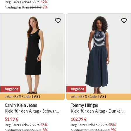
Regulärer Preis
41,99 €
-42%
Niedrigster Preis
25,99 €
-7%
Angebot
Angebot
extra -25% Code: LAST
extra -25% Code: LAST
Calvin Klein Jeans
Tommy Hilfiger
Kleid für den Alltag · Schwarz · Midi
Kleid für den Alltag · Dunkelblau · Midi
Aktueller Preis
Aktueller Preis
51,99
€
102,99
€
Regulärer Preis
79,99 €
-35%
Regulärer Preis
159,99 €
-35%
Niedrigster Preis
56,99 €
-8%
Niedrigster Preis
113,99 €
-9%