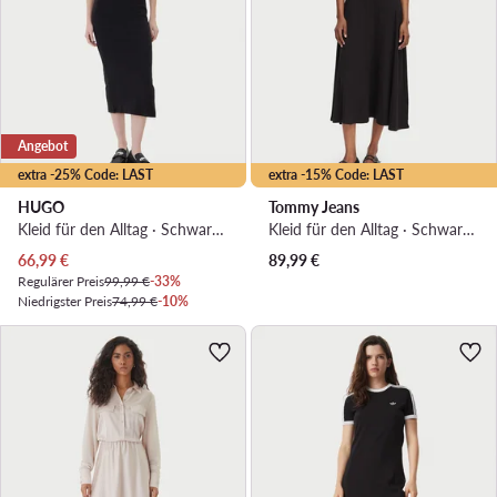
Angebot
extra -25% Code: LAST
extra -15% Code: LAST
HUGO
Tommy Jeans
Kleid für den Alltag · Schwarz · Midi
Kleid für den Alltag · Schwarz · Midi
Aktueller Preis
66,99
€
89,99
€
Regulärer Preis
99,99 €
-33%
Niedrigster Preis
74,99 €
-10%