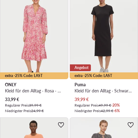
Angebot
extra -25% Code: LAST
extra -25% Code: LAST
ONLY
Puma
Kleid für den Alltag · Rosa · Midi
Kleid für den Alltag · Schwarz · Midi
Aktueller Preis
Aktueller Preis
33,99
€
39,99
€
Regulärer Preis
39,99 €
Regulärer Preis
49,99 €
-20%
Niedrigster Preis
24,99 €
Niedrigster Preis
42,99 €
-6%