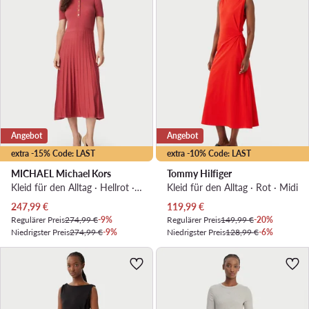
Angebot
Angebot
extra -15% Code: LAST
extra -10% Code: LAST
MICHAEL Michael Kors
Tommy Hilfiger
Kleid für den Alltag · Hellrot · Midi
Kleid für den Alltag · Rot · Midi
Aktueller Preis
Aktueller Preis
247,99
€
119,99
€
Regulärer Preis
274,99 €
-9%
Regulärer Preis
149,99 €
-20%
Niedrigster Preis
274,99 €
-9%
Niedrigster Preis
128,99 €
-6%