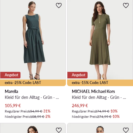
Angebot
Angebot
extra -25% Code: LAST
extra -15% Code: LAST
Marella
MICHAEL Michael Kors
Kleid für den Alltag · Grün · Midi
Kleid für den Alltag · Grün · Midi
Aktueller Preis
Aktueller Preis
105,99
€
246,99
€
Regulärer Preis
154,99 €
-31%
Regulärer Preis
274,99 €
-10%
Niedrigster Preis
108,99 €
-2%
Niedrigster Preis
274,99 €
-10%