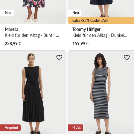
Neu
Neu
extra -25% Code: LAST
Marella
Tommy Hilfiger
Kleid für den Alltag · Bunt · Midi
Kleid für den Alltag · Dunkelblau · Midi
228,99
€
159,99
€
Angebot
-17%