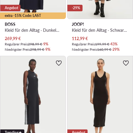
Angebot
-29%
extra -15% Code: LAST
BOSS
JOOP!
Kleid für den Alltag · Dunkelblau · Midi
Kleid für den Alltag · Schwarz · Midi
Aktueller Preis
Aktueller Preis
269,99
€
112,99
€
Regulärer Preis
298,99 €
-9%
Regulärer Preis
199,99 €
-43%
Niedrigster Preis
298,99 €
-9%
Niedrigster Preis
160,99 €
-29%
Trending
Angebot