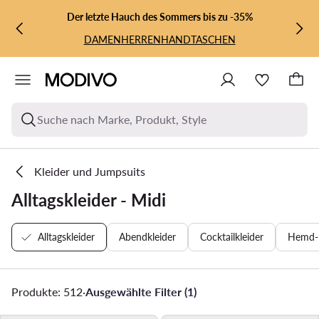
ZUM HAUPTINHALT SPRINGEN
ZUR SUCHE
Der letzte Hauch des Sommers bis zu -35%
DAMEN
HERREN
HANDTASCHEN
Suche nach Marke, Produkt, Style
Kleider und Jumpsuits
Alltagskleider - Midi
Alltagskleider
Abendkleider
Cocktailkleider
Hemd- 
Produkte: 512
·
Ausgewählte Filter (1)