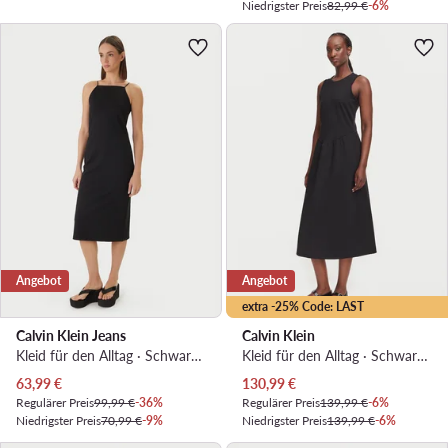
Niedrigster Preis
82,99 €
-6%
Angebot
Angebot
extra -25% Code: LAST
Calvin Klein Jeans
Calvin Klein
Kleid für den Alltag · Schwarz · Midi
Kleid für den Alltag · Schwarz · Midi
Aktueller Preis
Aktueller Preis
63,99
€
130,99
€
Regulärer Preis
99,99 €
-36%
Regulärer Preis
139,99 €
-6%
Niedrigster Preis
70,99 €
-9%
Niedrigster Preis
139,99 €
-6%