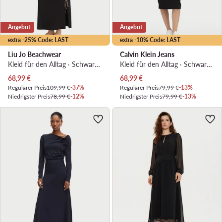
Angebot
Angebot
extra -25% Code: LAST
extra -10% Code: LAST
Liu Jo Beachwear
Calvin Klein Jeans
Kleid für den Alltag · Schwarz · Midi
Kleid für den Alltag · Schwarz · Midi
Aktueller Preis
Aktueller Preis
68,99
€
68,99
€
Regulärer Preis
109,99 €
-37%
Regulärer Preis
79,99 €
-13%
Niedrigster Preis
78,99 €
-12%
Niedrigster Preis
79,99 €
-13%