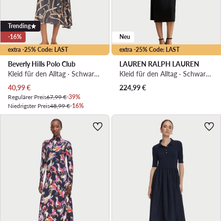
Trending
-16%
Neu
extra -25% Code: LAST
extra -25% Code: LAST
Beverly Hills Polo Club
LAUREN RALPH LAUREN
Kleid für den Alltag · Schwarz · Midi
Kleid für den Alltag · Schwarz · Midi
Aktueller Preis
40,99
€
224,99
€
Regulärer Preis
67,99 €
-39%
Niedrigster Preis
48,99 €
-16%