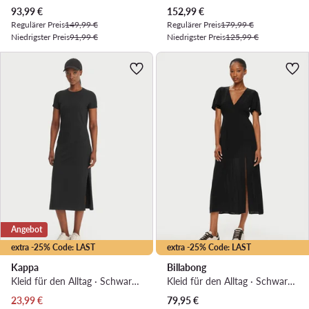
Aktueller Preis
Aktueller Preis
93,99
€
152,99
€
Regulärer Preis
149,99 €
Regulärer Preis
179,99 €
Niedrigster Preis
91,99 €
Niedrigster Preis
125,99 €
Angebot
extra -25% Code: LAST
extra -25% Code: LAST
Kappa
Billabong
Kleid für den Alltag · Schwarz · Midi
Kleid für den Alltag · Schwarz · Midi
Aktueller Preis
23,99
€
79,95
€