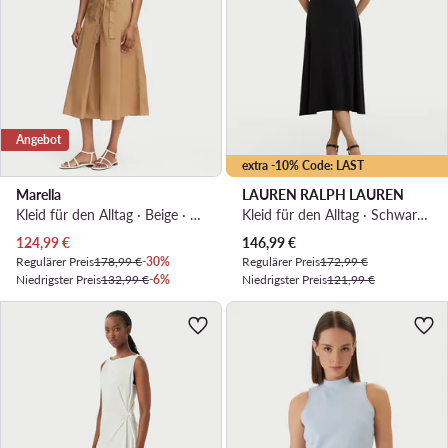
Angebot
extra -10% Code: LAST
Marella
LAUREN RALPH LAUREN
Kleid für den Alltag · Beige · Midi
Kleid für den Alltag · Schwarz · Midi
Aktueller Preis
Aktueller Preis
124,99
€
146,99
€
Regulärer Preis
178,99 €
-30%
Regulärer Preis
172,99 €
Niedrigster Preis
132,99 €
-6%
Niedrigster Preis
121,99 €