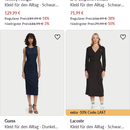
Kleid für den Alltag · Schwarz · Midi
Kleid für den Alltag · Schwarz · Midi
Aktueller Preis
Aktueller Preis
129,99
€
71,99
€
Regulärer Preis
159,99 €
-18%
Regulärer Preis
116,99 €
-38%
Niedrigster Preis
134,99 €
-3%
Niedrigster Preis
79,99 €
-10%
extra -10% Code: LAST
Guess
Lacoste
Kleid für den Alltag · Dunkelblau · Midi
Kleid für den Alltag · Schwarz · Midi