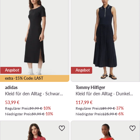
Angebot
Angebot
extra -15% Code: LAST
adidas
Tommy Hilfiger
Kleid für den Alltag · Schwarz · Midi
Kleid für den Alltag · Dunkelblau · Midi
Aktueller Preis
Aktueller Preis
53,99
€
117,99
€
Regulärer Preis
59,99 €
-10%
Regulärer Preis
189,99 €
-37%
Niedrigster Preis
59,99 €
-10%
Niedrigster Preis
125,99 €
-6%