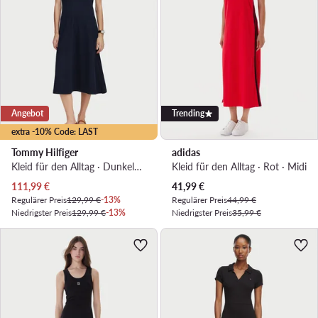
Angebot
Trending
extra -10% Code: LAST
Tommy Hilfiger
adidas
Kleid für den Alltag · Dunkelblau · Midi
Kleid für den Alltag · Rot · Midi
Aktueller Preis
Aktueller Preis
111,99
€
41,99
€
Regulärer Preis
129,99 €
-13%
Regulärer Preis
44,99 €
Niedrigster Preis
129,99 €
-13%
Niedrigster Preis
35,99 €