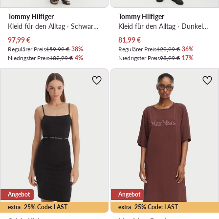
Tommy Hilfiger
Tommy Hilfiger
Kleid für den Alltag · Schwarz · Midi
Kleid für den Alltag · Dunkelblau · Midi
Aktueller Preis
Aktueller Preis
97,99
€
81,99
€
Regulärer Preis
159,99 €
-38%
Regulärer Preis
129,99 €
-36%
Niedrigster Preis
102,99 €
-4%
Niedrigster Preis
98,99 €
-17%
Angebot
Angebot
extra -25% Code: LAST
extra -25% Code: LAST