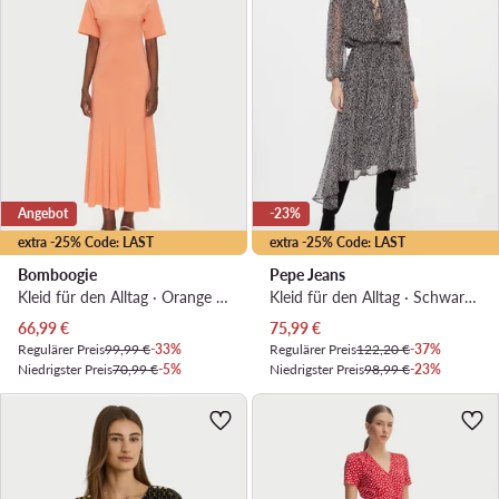
Angebot
-23%
extra -25% Code: LAST
extra -25% Code: LAST
Bomboogie
Pepe Jeans
Kleid für den Alltag · Orange · Midi
Kleid für den Alltag · Schwarz · Midi
Aktueller Preis
Aktueller Preis
66,99
€
75,99
€
Regulärer Preis
99,99 €
-33%
Regulärer Preis
122,20 €
-37%
Niedrigster Preis
70,99 €
-5%
Niedrigster Preis
98,99 €
-23%