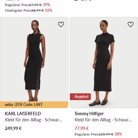
Regulärer Preis
67,99 €
-39%
Niedrigster Preis
48,99 €
-16%
Angebot
extra -25% Code: LAST
KARL LAGERFELD
Tommy Hilfiger
Kleid für den Alltag · Schwarz · Midi
Kleid für den Alltag · Schwarz · Midi
Aktueller Preis
249,99
€
77,99
€
Regulärer Preis
125,99 €
-38%