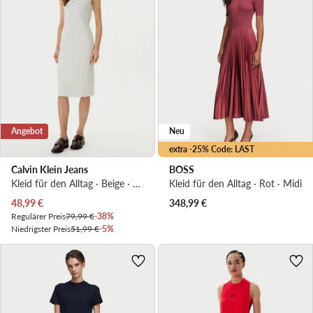
Angebot
Neu
extra -25% Code: LAST
Calvin Klein Jeans
BOSS
Kleid für den Alltag · Beige · Midi
Kleid für den Alltag · Rot · Midi
Aktueller Preis
48,99
€
348,99
€
Regulärer Preis
79,99 €
-38%
Niedrigster Preis
51,99 €
-5%