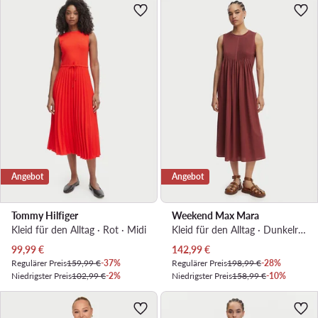
Angebot
Angebot
Tommy Hilfiger
Weekend Max Mara
Kleid für den Alltag · Rot · Midi
Kleid für den Alltag · Dunkelrot · Midi
Aktueller Preis
Aktueller Preis
99,99
€
142,99
€
Regulärer Preis
159,99 €
-37%
Regulärer Preis
198,99 €
-28%
Niedrigster Preis
102,99 €
-2%
Niedrigster Preis
158,99 €
-10%