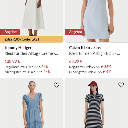
Angebot
Angebot
extra -10% Code: LAST
Tommy Hilfiger
Calvin Klein Jeans
Kleid für den Alltag · Creme · Midi
Kleid für den Alltag · Blau · Midi
Aktueller Preis
Aktueller Preis
128,99
€
63,99
€
Regulärer Preis
149,99 €
-14%
Regulärer Preis
99,99 €
-36%
Niedrigster Preis
149,99 €
-14%
Niedrigster Preis
70,99 €
-9%