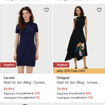
Angebot
Angebot
extra -25% Code: LAST
Lacoste
Desigual
Kleid für den Alltag · Dunkelblau · Midi
Kleid für den Alltag · Schwarz · Midi
Aktueller Preis
Aktueller Preis
99,99
€
79,99
€
Regulärer Preis
159,99 €
-37%
Regulärer Preis
99,99 €
-20%
Niedrigster Preis
105,99 €
-5%
Niedrigster Preis
89,99 €
-11%