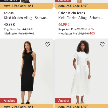
extra -15% Code: LAST
extra -25% Code: LAST
adidas
Calvin Klein Jeans
Kleid für den Alltag · Schwarz · Midi
Kleid für den Alltag · Schwarz · Midi
Aktueller Preis
Aktueller Preis
40,99
€
66,99
€
Regulärer Preis
44,99 €
Regulärer Preis
99,99 €
-33%
Niedrigster Preis
33,99 €
Niedrigster Preis
74,99 €
-10%
Angebot
Angebot
extra -25% Code: LAST
extra -25% Code: LAST