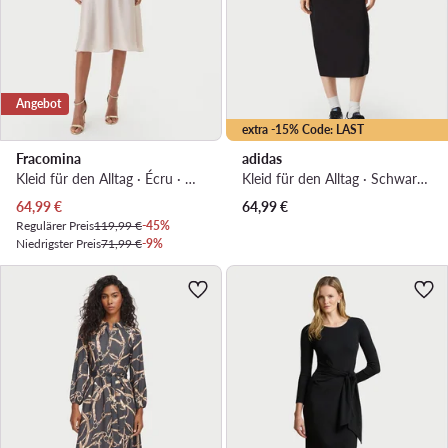
Angebot
extra -15% Code: LAST
Fracomina
adidas
Kleid für den Alltag · Écru · Midi
Kleid für den Alltag · Schwarz · Midi
Aktueller Preis
64,99
€
64,99
€
Regulärer Preis
119,99 €
-45%
Niedrigster Preis
71,99 €
-9%