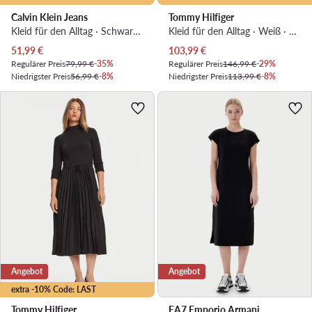
Calvin Klein Jeans
Tommy Hilfiger
Kleid für den Alltag · Schwarz · Midi
Kleid für den Alltag · Weiß · Midi
Aktueller Preis
Aktueller Preis
51,99
€
103,99
€
Regulärer Preis
79,99 €
-35%
Regulärer Preis
146,99 €
-29%
Niedrigster Preis
56,99 €
-8%
Niedrigster Preis
113,99 €
-8%
Angebot
Angebot
extra -10% Code: LAST
Tommy Hilfiger
EA7 Emporio Armani