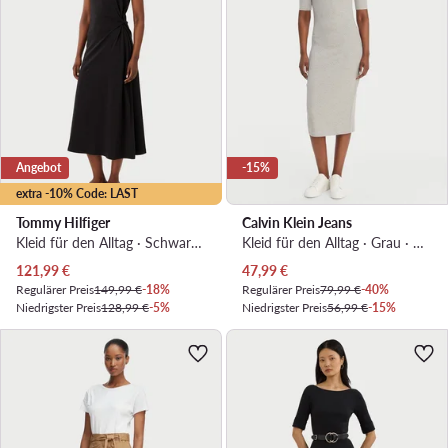
Angebot
-15%
extra -10% Code: LAST
Tommy Hilfiger
Calvin Klein Jeans
Kleid für den Alltag · Schwarz · Midi
Kleid für den Alltag · Grau · Midi
Aktueller Preis
Aktueller Preis
121,99
€
47,99
€
Regulärer Preis
149,99 €
-18%
Regulärer Preis
79,99 €
-40%
Niedrigster Preis
128,99 €
-5%
Niedrigster Preis
56,99 €
-15%