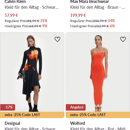
Calvin Klein
Max Mara Beachwear
Kleid für den Alltag · Schwarz · Midi
Kleid für den Alltag · Braun · Midi
Aktueller Preis
Aktueller Preis
57,99
€
199,99
€
Regulärer Preis
84,99 €
-31%
Regulärer Preis
234,99 €
-14%
Niedrigster Preis
63,99 €
-9%
Niedrigster Preis
212,99 €
-6%
-17%
Angebot
extra -25% Code: LAST
extra -25% Code: LAST
Desigual
Wolford
Kleid für den Alltag · Schwarz · Midi
Kleid für den Alltag · Rot · Midi