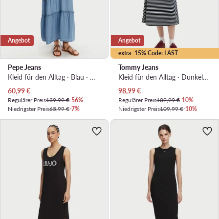
Angebot
Angebot
extra -15% Code: LAST
Pepe Jeans
Tommy Jeans
Kleid für den Alltag · Blau · Midi
Kleid für den Alltag · Dunkelblau · Midi
Aktueller Preis
Aktueller Preis
60,99
€
98,99
€
Regulärer Preis
139,99 €
-56%
Regulärer Preis
109,99 €
-10%
Niedrigster Preis
65,99 €
-7%
Niedrigster Preis
109,99 €
-10%