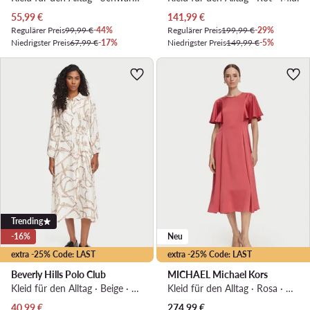
Aktueller Preis
Aktueller Preis
55,99
€
141,99
€
Regulärer Preis
99,99 €
-44%
Regulärer Preis
199,99 €
-29%
Niedrigster Preis
67,99 €
-17%
Niedrigster Preis
149,99 €
-5%
Trending
-16%
Neu
extra -25% Code: LAST
extra -25% Code: LAST
Beverly Hills Polo Club
MICHAEL Michael Kors
Kleid für den Alltag · Beige · Midi
Kleid für den Alltag · Rosa · Midi
Aktueller Preis
40,99
€
274,99
€