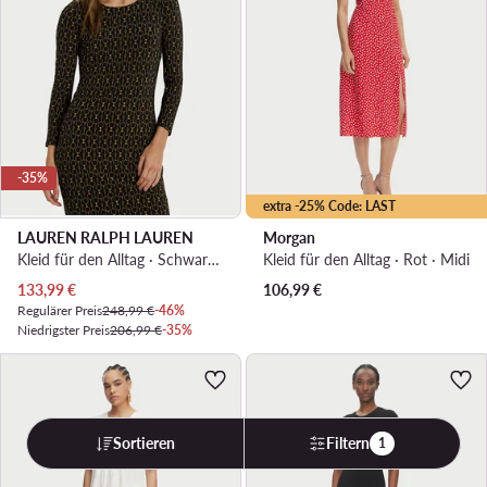
-35%
extra -25% Code: LAST
LAUREN RALPH LAUREN
Morgan
Kleid für den Alltag · Schwarz · Midi
Kleid für den Alltag · Rot · Midi
Aktueller Preis
133,99
€
106,99
€
Regulärer Preis
248,99 €
-46%
Niedrigster Preis
206,99 €
-35%
Sortieren
Filtern
1