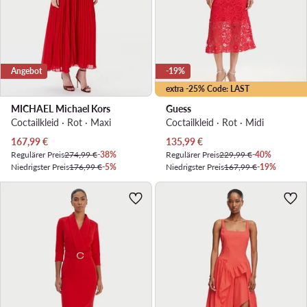
Angebot
-19%
extra -25% Code: LAST
MICHAEL Michael Kors
Guess
Coctailkleid · Rot · Maxi
Coctailkleid · Rot · Midi
Aktueller Preis
Aktueller Preis
167,99
€
135,99
€
Regulärer Preis
274,99 €
-38%
Regulärer Preis
229,99 €
-40%
Niedrigster Preis
176,99 €
-5%
Niedrigster Preis
167,99 €
-19%