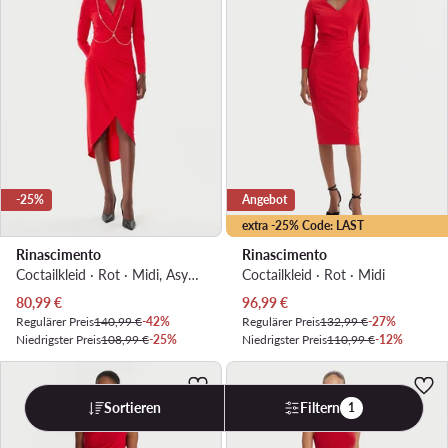
-25%
Angebot
extra -25% Code: LAST
Rinascimento
Rinascimento
Coctailkleid · Rot · Midi, Asymmetrisch
Coctailkleid · Rot · Midi
Aktueller Preis
Aktueller Preis
80,99
€
96,99
€
Regulärer Preis
140,99 €
-42%
Regulärer Preis
132,99 €
-27%
Niedrigster Preis
108,99 €
-25%
Niedrigster Preis
110,99 €
-12%
Sortieren
Filtern
1