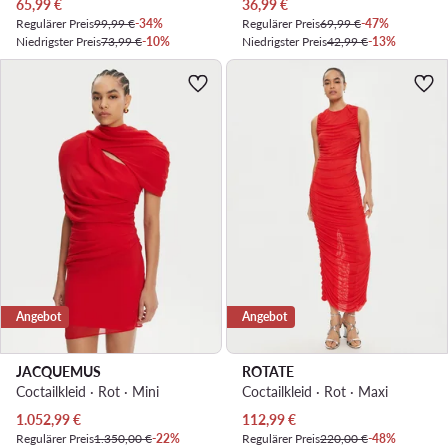
Aktueller Preis
Aktueller Preis
65,99
€
36,99
€
Regulärer Preis
99,99 €
-34%
Regulärer Preis
69,99 €
-47%
Niedrigster Preis
73,99 €
-10%
Niedrigster Preis
42,99 €
-13%
Angebot
Angebot
JACQUEMUS
ROTATE
Coctailkleid · Rot · Mini
Coctailkleid · Rot · Maxi
Aktueller Preis
Aktueller Preis
1.052,99
€
112,99
€
Regulärer Preis
1.350,00 €
-22%
Regulärer Preis
220,00 €
-48%