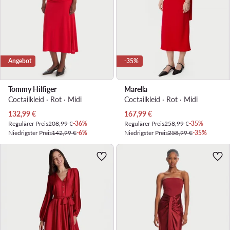
Angebot
-35%
Tommy Hilfiger
Marella
Coctailkleid · Rot · Midi
Coctailkleid · Rot · Midi
Aktueller Preis
Aktueller Preis
132,99
€
167,99
€
Regulärer Preis
208,99 €
-36%
Regulärer Preis
258,99 €
-35%
Niedrigster Preis
142,99 €
-6%
Niedrigster Preis
258,99 €
-35%