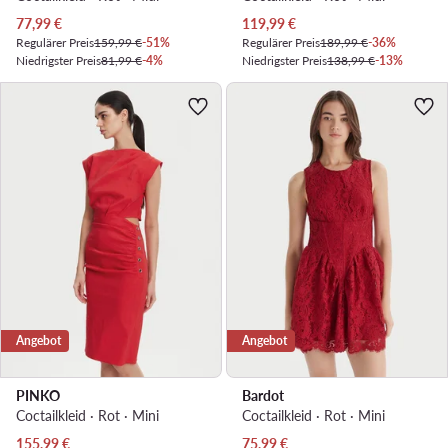
Aktueller Preis
Aktueller Preis
77,99
€
119,99
€
Regulärer Preis
159,99 €
-51%
Regulärer Preis
189,99 €
-36%
Niedrigster Preis
81,99 €
-4%
Niedrigster Preis
138,99 €
-13%
Angebot
Angebot
PINKO
Bardot
Coctailkleid · Rot · Mini
Coctailkleid · Rot · Mini
Aktueller Preis
Aktueller Preis
155,99
€
75,99
€