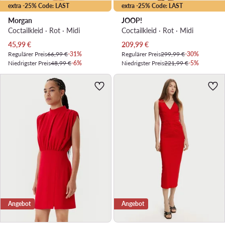
extra -25% Code: LAST
extra -25% Code: LAST
Morgan
JOOP!
Coctailkleid · Rot · Midi
Coctailkleid · Rot · Midi
Aktueller Preis
Aktueller Preis
45,99
€
209,99
€
Regulärer Preis
66,99 €
-31%
Regulärer Preis
299,99 €
-30%
Niedrigster Preis
48,99 €
-6%
Niedrigster Preis
221,99 €
-5%
Angebot
Angebot