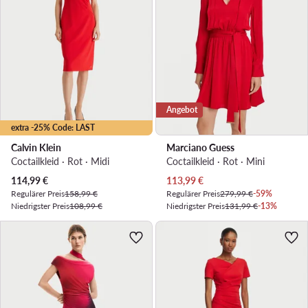
Angebot
extra -25% Code: LAST
Calvin Klein
Marciano Guess
Coctailkleid · Rot · Midi
Coctailkleid · Rot · Mini
Aktueller Preis
Aktueller Preis
114,99
€
113,99
€
Regulärer Preis
158,99 €
Regulärer Preis
279,99 €
-59%
Niedrigster Preis
108,99 €
Niedrigster Preis
131,99 €
-13%