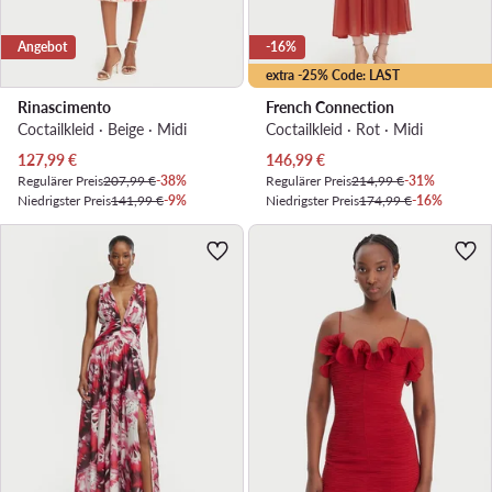
Angebot
-16%
extra -25% Code: LAST
Rinascimento
French Connection
Coctailkleid · Beige · Midi
Coctailkleid · Rot · Midi
Aktueller Preis
Aktueller Preis
127,99
€
146,99
€
Regulärer Preis
207,99 €
-38%
Regulärer Preis
214,99 €
-31%
Niedrigster Preis
141,99 €
-9%
Niedrigster Preis
174,99 €
-16%