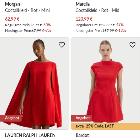
Morgan
Marella
Coctailkleid · Rot · Mini
Coctailkleid · Rot · Midi
Aktueller Preis
Aktueller Preis
62,99
€
120,99
€
Regulärer Preis
89,99 €
-30%
Regulärer Preis
228,99 €
-47%
Niedrigster Preis
67,99 €
-7%
Niedrigster Preis
137,99 €
-12%
Angebot
Angebot
extra -25% Code: LAST
LAUREN RALPH LAUREN
Bardot