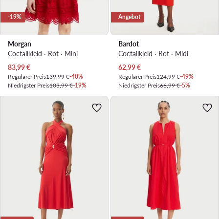
-19%
Angebot
Morgan
Bardot
Coctailkleid · Rot · Mini
Coctailkleid · Rot · Midi
Aktueller Preis
Aktueller Preis
83,99
€
62,99
€
Regulärer Preis
139,99 €
-40%
Regulärer Preis
124,99 €
-49%
Niedrigster Preis
103,99 €
-19%
Niedrigster Preis
66,99 €
-5%