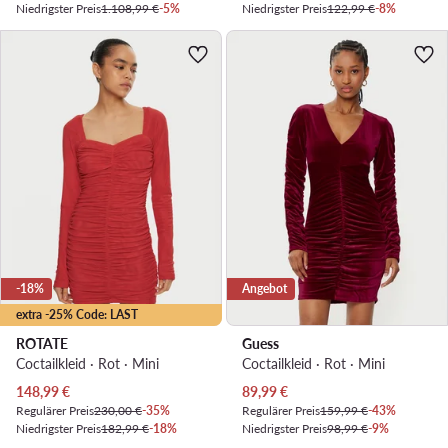
Niedrigster Preis
1.108,99 €
-5%
Niedrigster Preis
122,99 €
-8%
-18%
Angebot
extra -25% Code: LAST
ROTATE
Guess
Coctailkleid · Rot · Mini
Coctailkleid · Rot · Mini
Aktueller Preis
Aktueller Preis
148,99
€
89,99
€
Regulärer Preis
230,00 €
-35%
Regulärer Preis
159,99 €
-43%
Niedrigster Preis
182,99 €
-18%
Niedrigster Preis
98,99 €
-9%