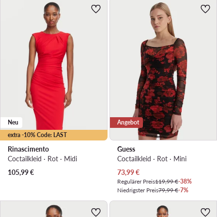
Neu
Angebot
extra -10% Code: LAST
Rinascimento
Guess
Coctailkleid · Rot · Midi
Coctailkleid · Rot · Mini
Aktueller Preis
105,99
€
73,99
€
Regulärer Preis
119,99 €
-38%
Niedrigster Preis
79,99 €
-7%