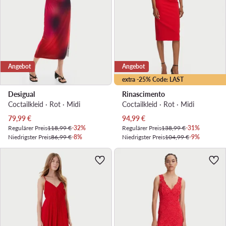
Angebot
Angebot
extra -25% Code: LAST
Desigual
Rinascimento
Coctailkleid · Rot · Midi
Coctailkleid · Rot · Midi
Aktueller Preis
Aktueller Preis
79,99
€
94,99
€
Regulärer Preis
118,99 €
-32%
Regulärer Preis
138,99 €
-31%
Niedrigster Preis
86,99 €
-8%
Niedrigster Preis
104,99 €
-9%