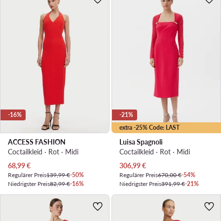
-16%
-21%
extra -25% Code: LAST
ACCESS FASHION
Luisa Spagnoli
Coctailkleid · Rot · Midi
Coctailkleid · Rot · Midi
Aktueller Preis
Aktueller Preis
68,99
€
306,99
€
Regulärer Preis
139,99 €
-50%
Regulärer Preis
670,00 €
-54%
Niedrigster Preis
82,99 €
-16%
Niedrigster Preis
391,99 €
-21%