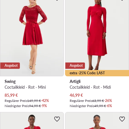
Angebot
Angebot
extra -25% Code: LAST
Swing
Artigli
Coctailkleid · Rot · Mini
Coctailkleid · Rot · Midi
Aktueller Preis
Aktueller Preis
85,99
€
46,99
€
Regulärer Preis
149,99 €
-42%
Regulärer Preis
63,99 €
-26%
Niedrigster Preis
94,99 €
-9%
Niedrigster Preis
49,99 €
-6%