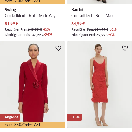
extra -25% Code: LAST
Swing
Bardot
Coctailkleid · Rot · Midi, Asymmetrisch
Coctailkleid · Rot · Maxi
Aktueller Preis
Aktueller Preis
81,99
€
64,99
€
Regulärer Preis
149,99 €
-45%
Regulärer Preis
134,99 €
-51%
Niedrigster Preis
107,99 €
-24%
Niedrigster Preis
69,99 €
-7%
Angebot
-15%
extra -35% Code: LAST