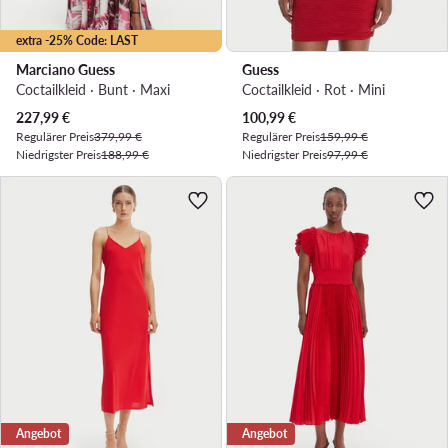
extra -25% Code: LAST
Marciano Guess
Guess
Coctailkleid · Bunt · Maxi
Coctailkleid · Rot · Mini
Aktueller Preis
Aktueller Preis
227,99
€
100,99
€
Regulärer Preis
379,99 €
Regulärer Preis
159,99 €
Niedrigster Preis
188,99 €
Niedrigster Preis
97,99 €
Angebot
Angebot