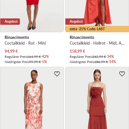
Angebot
Angebot
extra -25% Code: LAST
Rinascimento
Rinascimento
Coctailkleid · Rot · Mini
Coctailkleid · Hellrot · Midi, Asymmetrisch
Aktueller Preis
Aktueller Preis
94,99
€
158,99
€
Regulärer Preis
164,99 €
-42%
Regulärer Preis
242,99 €
-34%
Niedrigster Preis
99,99 €
-5%
Niedrigster Preis
186,99 €
-14%