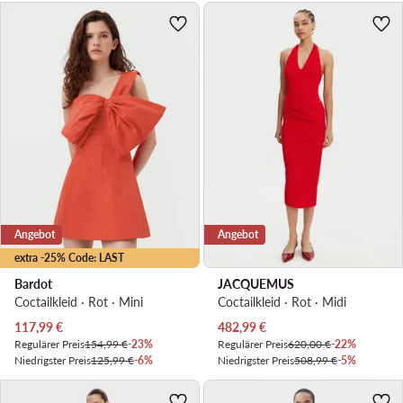
Angebot
Angebot
extra -25% Code: LAST
Bardot
JACQUEMUS
Coctailkleid · Rot · Mini
Coctailkleid · Rot · Midi
Aktueller Preis
Aktueller Preis
117,99
€
482,99
€
Regulärer Preis
154,99 €
-23%
Regulärer Preis
620,00 €
-22%
Niedrigster Preis
125,99 €
-6%
Niedrigster Preis
508,99 €
-5%