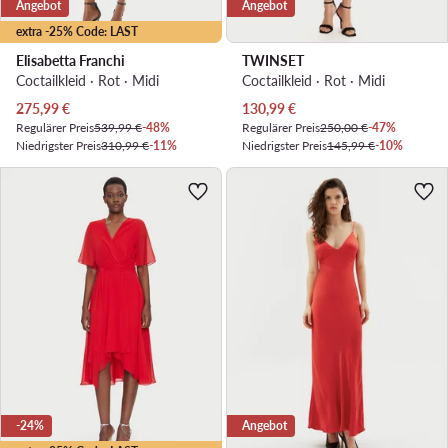
Angebot
Angebot
extra -25% Code: LAST
Elisabetta Franchi
TWINSET
Coctailkleid · Rot · Midi
Coctailkleid · Rot · Midi
Aktueller Preis
Aktueller Preis
275,99
€
130,99
€
Regulärer Preis
539,99 €
-48%
Regulärer Preis
250,00 €
-47%
Niedrigster Preis
310,99 €
-11%
Niedrigster Preis
145,99 €
-10%
-24%
Angebot