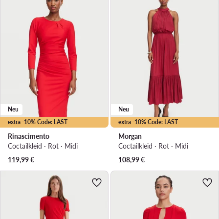
Neu
Neu
extra -10% Code: LAST
extra -10% Code: LAST
Rinascimento
Morgan
Coctailkleid · Rot · Midi
Coctailkleid · Rot · Midi
119,99
€
108,99
€