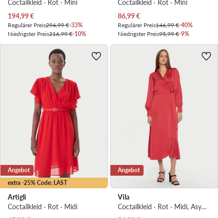
Coctailkleid · Rot · Mini
Coctailkleid · Rot · Mini
Aktueller Preis
Aktueller Preis
194,99
€
86,99
€
Regulärer Preis
294,99 €
-33%
Regulärer Preis
146,99 €
-40%
Niedrigster Preis
216,99 €
-10%
Niedrigster Preis
95,99 €
-9%
Angebot
Angebot
extra -25% Code: LAST
Artigli
Vila
Coctailkleid · Rot · Midi
Coctailkleid · Rot · Midi, Asymmetrisch