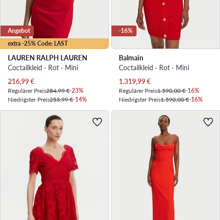
Angebot
-16%
extra -25% Code: LAST
LAUREN RALPH LAUREN
Balmain
Coctailkleid · Rot · Mini
Coctailkleid · Rot · Mini
Aktueller Preis
Aktueller Preis
216,99
€
1.319,99
€
Regulärer Preis
284,99 €
-23%
Regulärer Preis
1.590,00 €
-16%
Niedrigster Preis
253,99 €
-14%
Niedrigster Preis
1.590,00 €
-16%