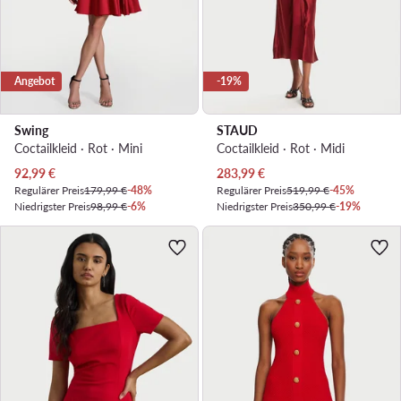
Angebot
-19%
Swing
STAUD
Coctailkleid · Rot · Mini
Coctailkleid · Rot · Midi
Aktueller Preis
Aktueller Preis
92,99
€
283,99
€
Regulärer Preis
179,99 €
-48%
Regulärer Preis
519,99 €
-45%
Niedrigster Preis
98,99 €
-6%
Niedrigster Preis
350,99 €
-19%