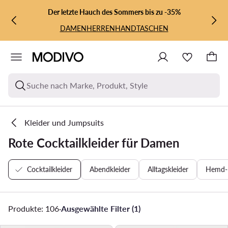
ZUM HAUPTINHALT SPRINGEN
ZUR SUCHE
Der letzte Hauch des Sommers bis zu -35%
DAMEN
HERREN
HANDTASCHEN
Suche nach Marke, Produkt, Style
Kleider und Jumpsuits
Rote Cocktailkleider für Damen
Cocktailkleider
Abendkleider
Alltagskleider
Hemd- 
Produkte: 106
·
Ausgewählte Filter (1)