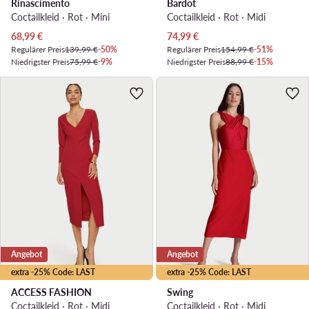
Rinascimento
Bardot
Coctailkleid · Rot · Mini
Coctailkleid · Rot · Midi
Aktueller Preis
Aktueller Preis
68,99
€
74,99
€
Regulärer Preis
139,99 €
-50%
Regulärer Preis
154,99 €
-51%
Niedrigster Preis
75,99 €
-9%
Niedrigster Preis
88,99 €
-15%
Angebot
Angebot
extra -25% Code: LAST
extra -25% Code: LAST
ACCESS FASHION
Swing
Coctailkleid · Rot · Midi
Coctailkleid · Rot · Midi