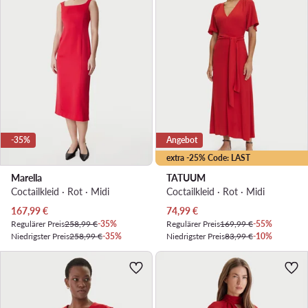
-35%
Angebot
extra -25% Code: LAST
Marella
TATUUM
Coctailkleid · Rot · Midi
Coctailkleid · Rot · Midi
Aktueller Preis
Aktueller Preis
167,99
€
74,99
€
Regulärer Preis
258,99 €
-35%
Regulärer Preis
169,99 €
-55%
Niedrigster Preis
258,99 €
-35%
Niedrigster Preis
83,99 €
-10%