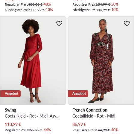
Regulärer Preis
300,00 €
-48%
Regulärer Preis
154,99 €
-50%
Niedrigster Preis
173,99 €
-10%
Niedrigster Preis
84,99 €
-10%
Angebot
Angebot
Swing
French Connection
Coctailkleid · Rot · Midi, Asymmetrisch
Coctailkleid · Rot · Midi
Aktueller Preis
Aktueller Preis
110,99
€
86,99
€
Regulärer Preis
199,99 €
-44%
Regulärer Preis
144,99 €
-40%