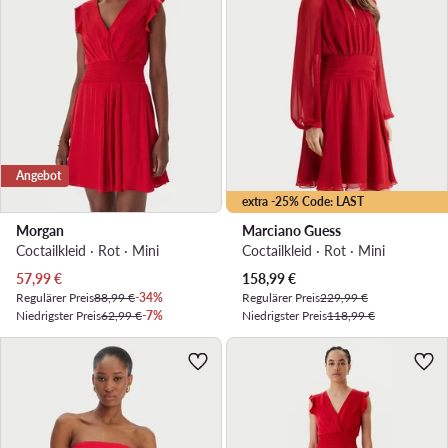
Angebot
extra -25% Code: LAST
Morgan
Marciano Guess
Coctailkleid · Rot · Mini
Coctailkleid · Rot · Mini
Aktueller Preis
Aktueller Preis
57,99
€
158,99
€
Regulärer Preis
88,99 €
-34%
Regulärer Preis
229,99 €
Niedrigster Preis
62,99 €
-7%
Niedrigster Preis
118,99 €