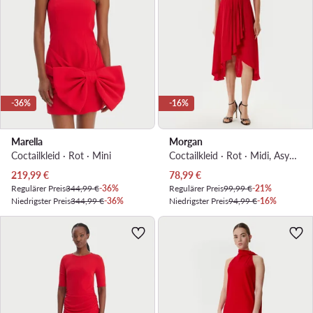
-36%
-16%
Marella
Morgan
Coctailkleid · Rot · Mini
Coctailkleid · Rot · Midi, Asymmetrisch
Aktueller Preis
Aktueller Preis
219,99
€
78,99
€
Regulärer Preis
344,99 €
-36%
Regulärer Preis
99,99 €
-21%
Niedrigster Preis
344,99 €
-36%
Niedrigster Preis
94,99 €
-16%