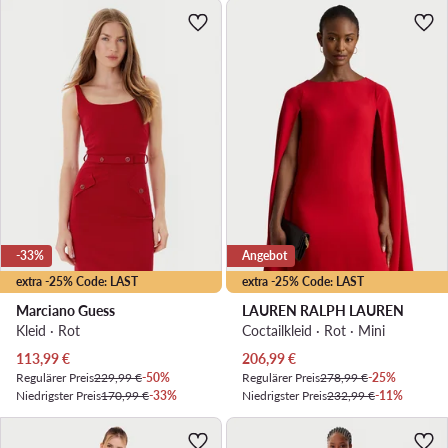
-33%
Angebot
extra -25% Code: LAST
extra -25% Code: LAST
Marciano Guess
LAUREN RALPH LAUREN
Kleid · Rot
Coctailkleid · Rot · Mini
Aktueller Preis
Aktueller Preis
113,99
€
206,99
€
Regulärer Preis
229,99 €
-50%
Regulärer Preis
278,99 €
-25%
Niedrigster Preis
170,99 €
-33%
Niedrigster Preis
232,99 €
-11%