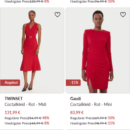
Niedrigster Preis
120,99 €
-8%
Niedrigster Preis
96,99 €
-10%
Angebot
-15%
TWINSET
Gaudi
Coctailkleid · Rot · Midi
Coctailkleid · Rot · Mini
Aktueller Preis
Aktueller Preis
131,99
€
83,99
€
Regulärer Preis
254,99 €
-48%
Regulärer Preis
169,99 €
-50%
Niedrigster Preis
143,99 €
-8%
Niedrigster Preis
98,99 €
-15%