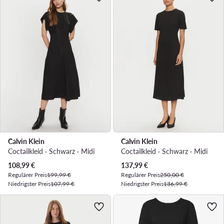
Calvin Klein
Calvin Klein
Coctailkleid · Schwarz · Midi
Coctailkleid · Schwarz · Midi
Aktueller Preis
Aktueller Preis
108,99
€
137,99
€
Regulärer Preis
199,99 €
Regulärer Preis
250,00 €
Niedrigster Preis
107,99 €
Niedrigster Preis
136,99 €