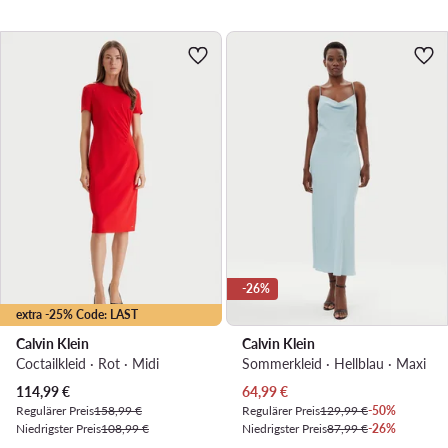
-26%
extra -25% Code: LAST
Calvin Klein
Calvin Klein
Coctailkleid · Rot · Midi
Sommerkleid · Hellblau · Maxi
Aktueller Preis
Aktueller Preis
114,99
€
64,99
€
Regulärer Preis
158,99 €
Regulärer Preis
129,99 €
-50%
Niedrigster Preis
108,99 €
Niedrigster Preis
87,99 €
-26%