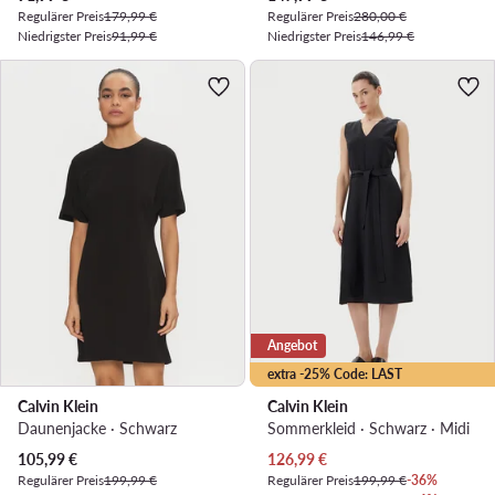
Regulärer Preis
179,99 €
Regulärer Preis
280,00 €
Niedrigster Preis
91,99 €
Niedrigster Preis
146,99 €
Angebot
extra -25% Code: LAST
Calvin Klein
Calvin Klein
Daunenjacke · Schwarz
Sommerkleid · Schwarz · Midi
Aktueller Preis
Aktueller Preis
105,99
€
126,99
€
Regulärer Preis
199,99 €
Regulärer Preis
199,99 €
-36%