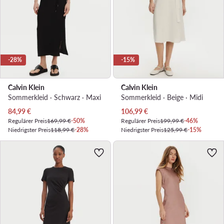
-28%
-15%
Calvin Klein
Calvin Klein
Sommerkleid · Schwarz · Maxi
Sommerkleid · Beige · Midi
Aktueller Preis
Aktueller Preis
84,99
€
106,99
€
Regulärer Preis
169,99 €
-50%
Regulärer Preis
199,99 €
-46%
Niedrigster Preis
118,99 €
-28%
Niedrigster Preis
125,99 €
-15%