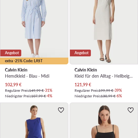
Angebot
Angebot
extra -25% Code: LAST
Calvin Klein
Calvin Klein
Hemdkleid · Blau · Midi
Kleid für den Alltag · Hellbeige · Midi
Aktueller Preis
Aktueller Preis
102,99
€
121,99
€
Regulärer Preis
149,99 €
-31%
Regulärer Preis
199,99 €
-39%
Niedrigster Preis
107,99 €
-4%
Niedrigster Preis
130,99 €
-6%