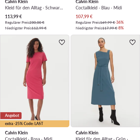
Calvin Klein
Calvin Klein
Kleid für den Alltag · Schwarz · Midi
Coctailkleid · Blau · Midi
Aktueller Preis
Aktueller Preis
113,99
€
107,99
€
Regulärer Preis
230,00 €
Regulärer Preis
169,99 €
-36%
Niedrigster Preis
112,99 €
Niedrigster Preis
117,99 €
-8%
Angebot
extra -25% Code: LAST
Calvin Klein
Calvin Klein
Coctailkleid · Rosa · Midi
Kleid für den Alltag · Grün · Midi