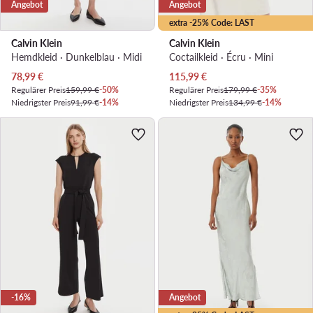
Angebot
Angebot
extra -25% Code: LAST
Calvin Klein
Calvin Klein
Hemdkleid · Dunkelblau · Midi
Coctailkleid · Écru · Mini
Aktueller Preis
Aktueller Preis
78,99
€
115,99
€
Regulärer Preis
159,99 €
-50%
Regulärer Preis
179,99 €
-35%
Niedrigster Preis
91,99 €
-14%
Niedrigster Preis
134,99 €
-14%
-16%
Angebot