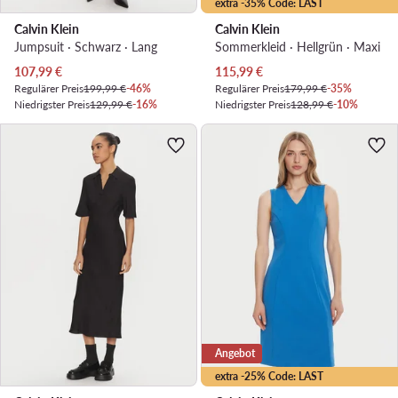
extra -35% Code: LAST
Calvin Klein
Calvin Klein
Jumpsuit · Schwarz · Lang
Sommerkleid · Hellgrün · Maxi
Aktueller Preis
Aktueller Preis
107,99
€
115,99
€
Regulärer Preis
199,99 €
-46%
Regulärer Preis
179,99 €
-35%
Niedrigster Preis
129,99 €
-16%
Niedrigster Preis
128,99 €
-10%
Angebot
extra -25% Code: LAST