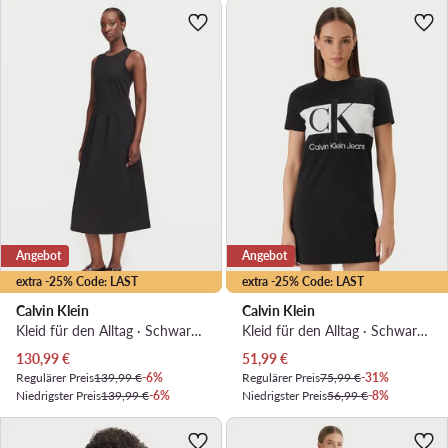
Angebot
Angebot
extra -25% Code: LAST
extra -25% Code: LAST
Calvin Klein
Calvin Klein
Kleid für den Alltag · Schwarz · Midi
Kleid für den Alltag · Schwarz · Mini
Aktueller Preis
Aktueller Preis
130,99
€
51,99
€
Regulärer Preis
139,99 €
-6%
Regulärer Preis
75,99 €
-31%
Niedrigster Preis
139,99 €
-6%
Niedrigster Preis
56,99 €
-8%