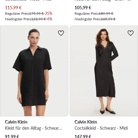
Aktueller Preis
Aktueller Preis
115,99
€
105,99
€
Regulärer Preis
179,99 €
-35%
Regulärer Preis
189,99 €
Niedrigster Preis
123,99 €
-6%
Niedrigster Preis
105,99 €
Calvin Klein
Calvin Klein
Kleid für den Alltag · Schwarz · Mini
Coctailkleid · Schwarz · Midi
Aktueller Preis
Aktueller Preis
91,99
€
147,99
€