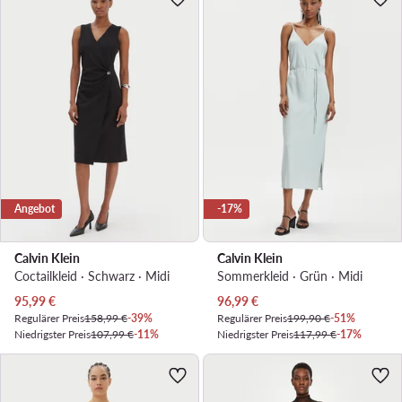
Angebot
-17%
Calvin Klein
Calvin Klein
Coctailkleid · Schwarz · Midi
Sommerkleid · Grün · Midi
Aktueller Preis
Aktueller Preis
95,99
€
96,99
€
Regulärer Preis
158,99 €
-39%
Regulärer Preis
199,90 €
-51%
Niedrigster Preis
107,99 €
-11%
Niedrigster Preis
117,99 €
-17%