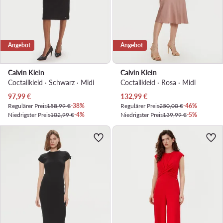
Angebot
Angebot
Calvin Klein
Calvin Klein
Coctailkleid · Schwarz · Midi
Coctailkleid · Rosa · Midi
Aktueller Preis
Aktueller Preis
97,99
€
132,99
€
Regulärer Preis
158,99 €
-38%
Regulärer Preis
250,00 €
-46%
Niedrigster Preis
102,99 €
-4%
Niedrigster Preis
139,99 €
-5%