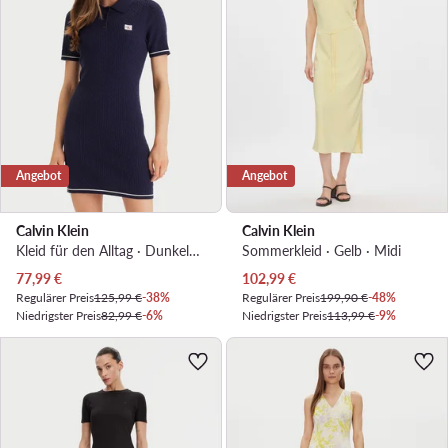
Angebot
Angebot
Calvin Klein
Calvin Klein
Kleid für den Alltag · Dunkelblau · Mini
Sommerkleid · Gelb · Midi
Aktueller Preis
Aktueller Preis
77,99
€
102,99
€
Regulärer Preis
125,99 €
-38%
Regulärer Preis
199,90 €
-48%
Niedrigster Preis
82,99 €
-6%
Niedrigster Preis
113,99 €
-9%