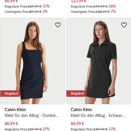
Aktueller Preis
Aktueller Preis
86,99
€
123,99
€
Regulärer Preis
139,99 €
-37%
Regulärer Preis
199,99 €
-38%
Niedrigster Preis
89,99 €
-3%
Niedrigster Preis
133,99 €
-7%
Angebot
Angebot
Calvin Klein
Calvin Klein
Kleid für den Alltag · Dunkelblau · Mini
Kleid für den Alltag · Schwarz · Mini
Aktueller Preis
Aktueller Preis
80,99
€
86,99
€
Regulärer Preis
129,99 €
-37%
Regulärer Preis
139,99 €
-37%