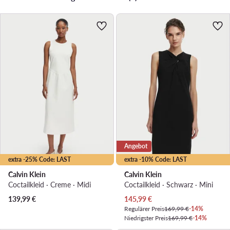
Angebot
extra -25% Code: LAST
extra -10% Code: LAST
Calvin Klein
Calvin Klein
Coctailkleid · Creme · Midi
Coctailkleid · Schwarz · Mini
Aktueller Preis
139,99
€
145,99
€
Regulärer Preis
169,99 €
-14%
Niedrigster Preis
169,99 €
-14%