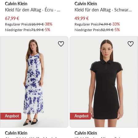
Calvin Klein
Calvin Klein
Kleid für den Alltag · Écru · Midi
Kleid für den Alltag · Schwarz · Mini
Aktueller Preis
Aktueller Preis
67,99
€
49,99
€
Regulärer Preis
110,99 €
-38%
Regulärer Preis
74,99 €
-33%
Niedrigster Preis
71,99 €
-5%
Niedrigster Preis
52,99 €
-5%
Angebot
Angebot
Calvin Klein
Calvin Klein