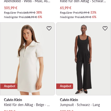
Abendkleid · Weiß · Maxi, Asymmetrisch
Kleid für den Alltag · Schwarz · Mini
Aktueller Preis
Aktueller Preis
101,99
€
61,99
€
Regulärer Preis
165,99 €
-38%
Regulärer Preis
92,99 €
-33%
Niedrigster Preis
108,99 €
-6%
Niedrigster Preis
65,99 €
-6%
Angebot
Angebot
Calvin Klein
Calvin Klein
Kleid für den Alltag · Beige · Mini
Jumpsuit · Schwarz · Lang