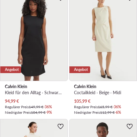
Angebot
Angebot
Calvin Klein
Calvin Klein
Kleid für den Alltag · Schwarz · Midi
Coctailkleid · Beige · Midi
Aktueller Preis
Aktueller Preis
94,99
€
105,99
€
Regulärer Preis
149,99 €
-36%
Regulärer Preis
165,99 €
-36%
Niedrigster Preis
104,99 €
-9%
Niedrigster Preis
112,99 €
-6%