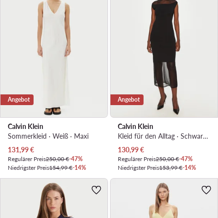
Angebot
Angebot
Calvin Klein
Calvin Klein
Sommerkleid · Weiß · Maxi
Kleid für den Alltag · Schwarz · Midi
Aktueller Preis
Aktueller Preis
131,99
€
130,99
€
Regulärer Preis
250,00 €
-47%
Regulärer Preis
250,00 €
-47%
Niedrigster Preis
154,99 €
-14%
Niedrigster Preis
153,99 €
-14%