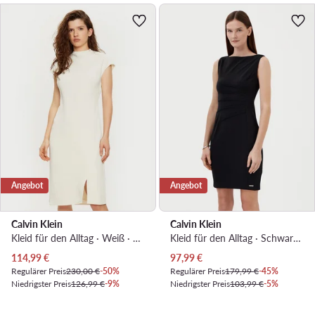
Angebot
Angebot
Calvin Klein
Calvin Klein
Kleid für den Alltag · Weiß · Midi
Kleid für den Alltag · Schwarz · Midi
Aktueller Preis
Aktueller Preis
114,99
€
97,99
€
Regulärer Preis
230,00 €
-50%
Regulärer Preis
179,99 €
-45%
Niedrigster Preis
126,99 €
-9%
Niedrigster Preis
103,99 €
-5%