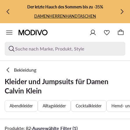
ZUM HAUPTINHALT SPRINGEN
ZUR SUCHE
Der letzte Hauch des Sommers bis zu -35%
DAMEN
HERREN
HANDTASCHEN
Suche nach Marke, Produkt, Style
Bekleidung
Kleider und Jumpsuits für Damen
Calvin Klein
Abendkleider
Alltagskleider
Cocktailkleider
Hemd- und
Produkte: 82
·
Ausgewählte Filter (1)