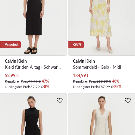
Angebot
-28%
Calvin Klein
Calvin Klein
Kleid für den Alltag · Schwarz · Midi
Sommerkleid · Gelb · Midi
Aktueller Preis
Aktueller Preis
52,99
€
134,99
€
Regulärer Preis
99,99 €
-47%
Regulärer Preis
260,00 €
-48%
Niedrigster Preis
57,99 €
-8%
Niedrigster Preis
187,99 €
-28%