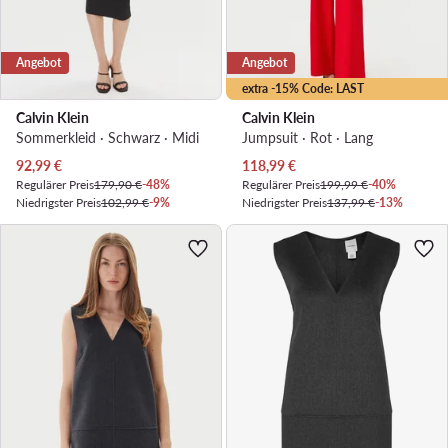
Angebot
Angebot
extra -15% Code: LAST
Calvin Klein
Calvin Klein
Sommerkleid · Schwarz · Midi
Jumpsuit · Rot · Lang
Aktueller Preis
Aktueller Preis
92,99
€
118,99
€
Regulärer Preis
179,90 €
-48%
Regulärer Preis
199,99 €
-40%
Niedrigster Preis
102,99 €
-9%
Niedrigster Preis
137,99 €
-13%