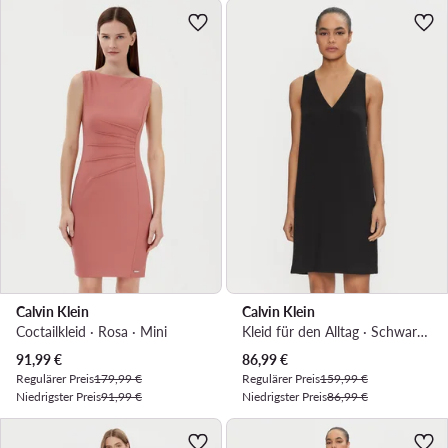
Calvin Klein
Calvin Klein
Coctailkleid · Rosa · Mini
Kleid für den Alltag · Schwarz · Mini
Aktueller Preis
Aktueller Preis
91,99
€
86,99
€
Regulärer Preis
179,99 €
Regulärer Preis
159,99 €
Niedrigster Preis
91,99 €
Niedrigster Preis
86,99 €