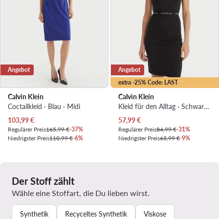
Angebot
Angebot
extra -25% Code: LAST
Calvin Klein
Calvin Klein
Coctailkleid · Blau · Midi
Kleid für den Alltag · Schwarz · Midi
Aktueller Preis
Aktueller Preis
103,99
€
57,99
€
Regulärer Preis
165,99 €
-37%
Regulärer Preis
84,99 €
-31%
Niedrigster Preis
110,99 €
-6%
Niedrigster Preis
63,99 €
-9%
Der Stoff zählt
Wähle eine Stoffart, die Du lieben wirst.
Synthetik
Recyceltes Synthetik
Viskose