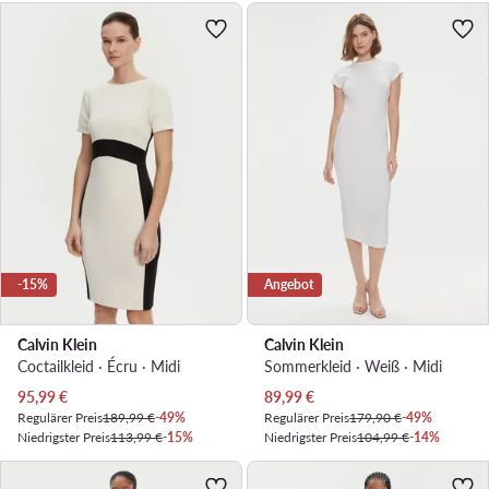
-15%
Angebot
Calvin Klein
Calvin Klein
Coctailkleid · Écru · Midi
Sommerkleid · Weiß · Midi
Aktueller Preis
Aktueller Preis
95,99
€
89,99
€
Regulärer Preis
189,99 €
-49%
Regulärer Preis
179,90 €
-49%
Niedrigster Preis
113,99 €
-15%
Niedrigster Preis
104,99 €
-14%