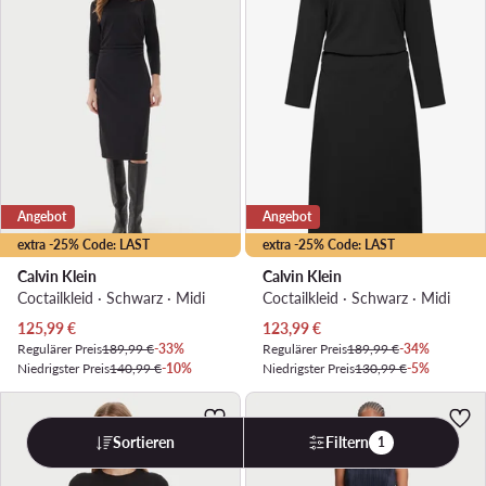
Angebot
Angebot
extra -25% Code: LAST
extra -25% Code: LAST
Calvin Klein
Calvin Klein
Coctailkleid · Schwarz · Midi
Coctailkleid · Schwarz · Midi
Aktueller Preis
Aktueller Preis
125,99
€
123,99
€
Regulärer Preis
189,99 €
-33%
Regulärer Preis
189,99 €
-34%
Niedrigster Preis
140,99 €
-10%
Niedrigster Preis
130,99 €
-5%
Sortieren
Filtern
1