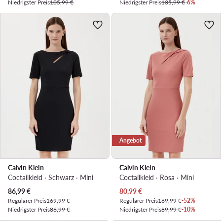
Niedrigster Preis
105,99 €
Niedrigster Preis
135,99 €
-6%
Angebot
Calvin Klein
Calvin Klein
Coctailkleid · Schwarz · Mini
Coctailkleid · Rosa · Mini
Aktueller Preis
Aktueller Preis
86,99
€
80,99
€
Regulärer Preis
169,99 €
Regulärer Preis
169,99 €
-52%
Niedrigster Preis
86,99 €
Niedrigster Preis
89,99 €
-10%