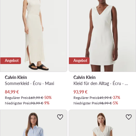
Angebot
Angebot
Calvin Klein
Calvin Klein
Sommerkleid · Écru · Maxi
Kleid für den Alltag · Écru · Mini
Aktueller Preis
Aktueller Preis
84,99
€
93,99
€
Regulärer Preis
169,99 €
-50%
Regulärer Preis
149,99 €
-37%
Niedrigster Preis
93,99 €
-9%
Niedrigster Preis
98,99 €
-5%