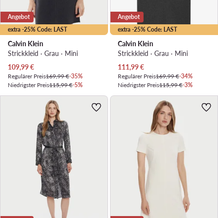
Angebot
Angebot
extra -25% Code: LAST
extra -25% Code: LAST
Calvin Klein
Calvin Klein
Strickkleid · Grau · Mini
Strickkleid · Grau · Mini
Aktueller Preis
Aktueller Preis
109,99
€
111,99
€
Regulärer Preis
169,99 €
-35%
Regulärer Preis
169,99 €
-34%
Niedrigster Preis
115,99 €
-5%
Niedrigster Preis
115,99 €
-3%