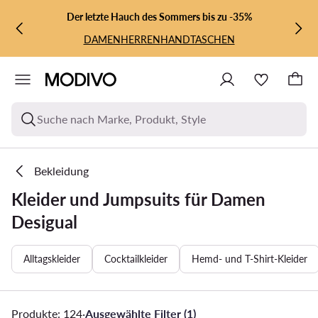
ZUM HAUPTINHALT SPRINGEN
ZUR SUCHE
Der letzte Hauch des Sommers bis zu -35%
DAMEN
HERREN
HANDTASCHEN
Suche nach Marke, Produkt, Style
Bekleidung
Kleider und Jumpsuits für Damen
Desigual
Alltagskleider
Cocktailkleider
Hemd- und T-Shirt-Kleider
Produkte: 124
·
Ausgewählte Filter (1)