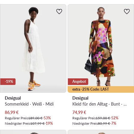
-19%
Angebot
extra -25% Code: LAST
Desigual
Desigual
Sommerkleid · Weiß · Midi
Kleid für den Alltag · Bunt · Midi
Aktueller Preis
Aktueller Preis
86,99
€
74,99
€
Regulärer Preis
189,00 €
-53%
Regulärer Preis
159,00 €
-52%
Niedrigster Preis
107,99 €
-19%
Niedrigster Preis
80,99 €
-7%