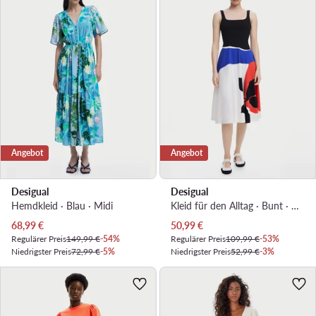
Angebot
Angebot
Desigual
Desigual
Hemdkleid · Blau · Midi
Kleid für den Alltag · Bunt · Midi
Aktueller Preis
Aktueller Preis
68,99
€
50,99
€
Regulärer Preis
149,99 €
-54%
Regulärer Preis
109,99 €
-53%
Niedrigster Preis
72,99 €
-5%
Niedrigster Preis
52,99 €
-3%