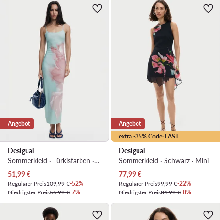
Angebot
Angebot
extra -35% Code: LAST
Desigual
Desigual
Sommerkleid · Türkisfarben · Maxi
Sommerkleid · Schwarz · Mini
Aktueller Preis
Aktueller Preis
51,99
€
77,99
€
Regulärer Preis
109,99 €
-52%
Regulärer Preis
99,99 €
-22%
Niedrigster Preis
55,99 €
-7%
Niedrigster Preis
84,99 €
-8%