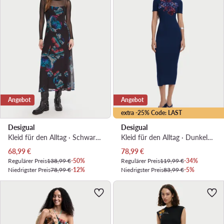
Angebot
Angebot
extra -25% Code: LAST
Desigual
Desigual
Kleid für den Alltag · Schwarz · Midi
Kleid für den Alltag · Dunkelblau · Midi
Aktueller Preis
Aktueller Preis
68,99
€
78,99
€
Regulärer Preis
138,99 €
-50%
Regulärer Preis
119,99 €
-34%
Niedrigster Preis
78,99 €
-12%
Niedrigster Preis
83,99 €
-5%