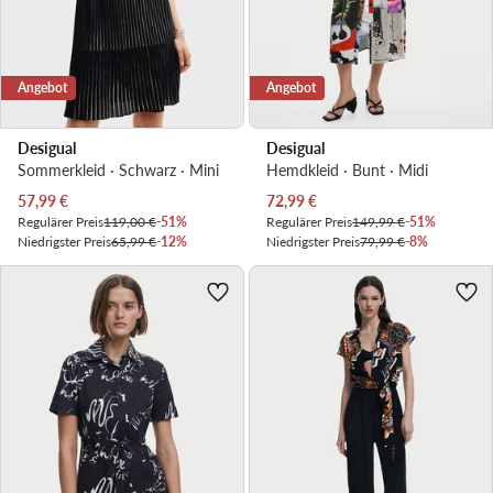
Angebot
Angebot
Desigual
Desigual
Sommerkleid · Schwarz · Mini
Hemdkleid · Bunt · Midi
Aktueller Preis
Aktueller Preis
57,99
€
72,99
€
Regulärer Preis
119,00 €
-51%
Regulärer Preis
149,99 €
-51%
Niedrigster Preis
65,99 €
-12%
Niedrigster Preis
79,99 €
-8%