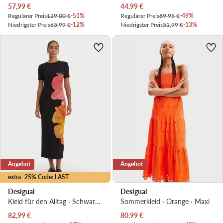
Aktueller Preis
Aktueller Preis
57,99
€
44,99
€
Regulärer Preis
119,00 €
-51%
Regulärer Preis
89,95 €
-49%
Niedrigster Preis
65,99 €
-12%
Niedrigster Preis
51,99 €
-13%
Angebot
Angebot
extra -25% Code: LAST
Desigual
Desigual
Kleid für den Alltag · Schwarz · Midi
Sommerkleid · Orange · Maxi
Aktueller Preis
Aktueller Preis
82,99
€
80,99
€