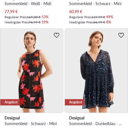
Sommerkleid · Weiß · Midi
Sommerkleid · Schwarz · Mini
Aktueller Preis
Aktueller Preis
77,99
€
60,99
€
Regulärer Preis
169,00 €
-53%
Regulärer Preis
119,99 €
-49%
Niedrigster Preis
96,99 €
-19%
Niedrigster Preis
66,99 €
-8%
Angebot
Angebot
Desigual
Desigual
Sommerkleid · Schwarz · Mini
Sommerkleid · Dunkelblau · Mini