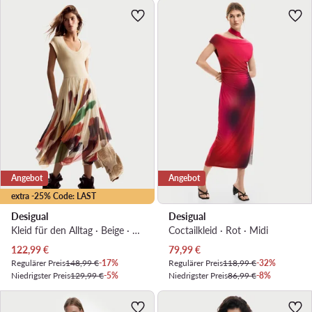
Angebot
Angebot
extra -25% Code: LAST
Desigual
Desigual
Kleid für den Alltag · Beige · Midi, Asymmetrisch
Coctailkleid · Rot · Midi
Aktueller Preis
Aktueller Preis
122,99
€
79,99
€
Regulärer Preis
148,99 €
-17%
Regulärer Preis
118,99 €
-32%
Niedrigster Preis
129,99 €
-5%
Niedrigster Preis
86,99 €
-8%