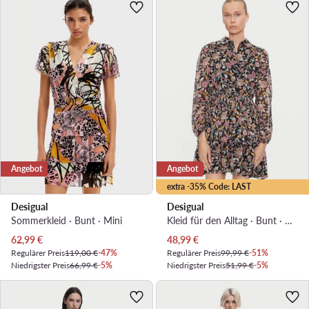
Angebot
Angebot
extra -35% Code: LAST
Desigual
Desigual
Sommerkleid · Bunt · Mini
Kleid für den Alltag · Bunt · Mini
Aktueller Preis
Aktueller Preis
62,99
€
48,99
€
Regulärer Preis
119,00 €
-47%
Regulärer Preis
99,99 €
-51%
Niedrigster Preis
66,99 €
-5%
Niedrigster Preis
51,99 €
-5%