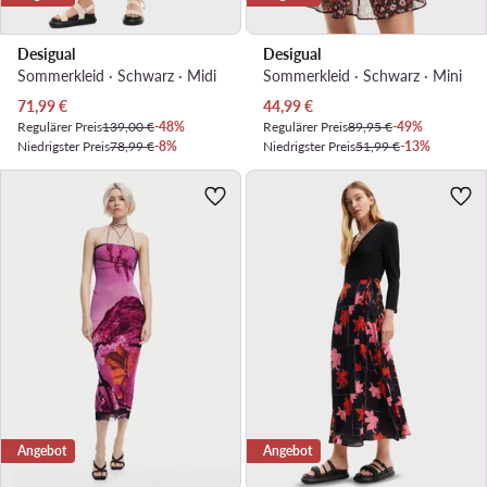
Desigual
Desigual
Sommerkleid · Schwarz · Midi
Sommerkleid · Schwarz · Mini
Aktueller Preis
Aktueller Preis
71,99
€
44,99
€
Regulärer Preis
139,00 €
-48%
Regulärer Preis
89,95 €
-49%
Niedrigster Preis
78,99 €
-8%
Niedrigster Preis
51,99 €
-13%
Angebot
Angebot