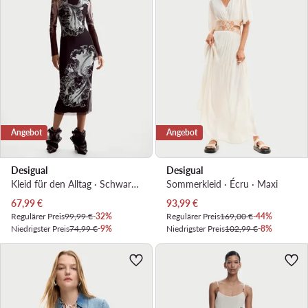
Angebot
Angebot
Desigual
Desigual
Kleid für den Alltag · Schwarz · Midi
Sommerkleid · Écru · Maxi
Aktueller Preis
Aktueller Preis
67,99
€
93,99
€
Regulärer Preis
99,99 €
-32%
Regulärer Preis
169,00 €
-44%
Niedrigster Preis
74,99 €
-9%
Niedrigster Preis
102,99 €
-8%