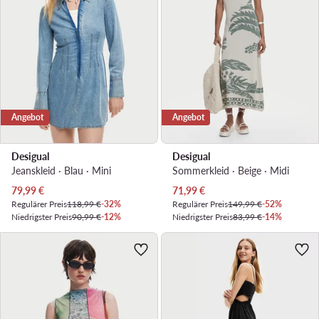
Angebot
Angebot
Desigual
Desigual
Jeanskleid · Blau · Mini
Sommerkleid · Beige · Midi
Aktueller Preis
Aktueller Preis
79,99
€
71,99
€
Regulärer Preis
118,99 €
-32%
Regulärer Preis
149,99 €
-52%
Niedrigster Preis
90,99 €
-12%
Niedrigster Preis
83,99 €
-14%