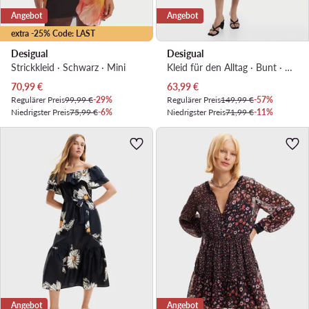
Angebot
Angebot
extra -25% Code: LAST
Desigual
Desigual
Strickkleid · Schwarz · Mini
Kleid für den Alltag · Bunt · Midi
Aktueller Preis
Aktueller Preis
70,99
€
63,99
€
Regulärer Preis
99,99 €
-29%
Regulärer Preis
149,99 €
-57%
Niedrigster Preis
75,99 €
-6%
Niedrigster Preis
71,99 €
-11%
Angebot
Angebot