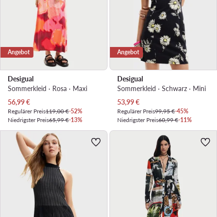
Angebot
Angebot
Desigual
Desigual
Sommerkleid · Rosa · Maxi
Sommerkleid · Schwarz · Mini
Aktueller Preis
Aktueller Preis
56,99
€
53,99
€
Regulärer Preis
119,00 €
-52%
Regulärer Preis
99,95 €
-45%
Niedrigster Preis
65,99 €
-13%
Niedrigster Preis
60,99 €
-11%