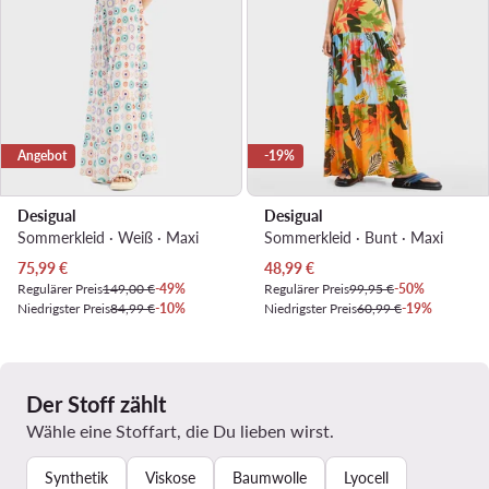
Angebot
-19%
Desigual
Desigual
Sommerkleid · Weiß · Maxi
Sommerkleid · Bunt · Maxi
Aktueller Preis
Aktueller Preis
75,99
€
48,99
€
Regulärer Preis
149,00 €
-49%
Regulärer Preis
99,95 €
-50%
Niedrigster Preis
84,99 €
-10%
Niedrigster Preis
60,99 €
-19%
Der Stoff zählt
Wähle eine Stoffart, die Du lieben wirst.
Synthetik
Viskose
Baumwolle
Lyocell