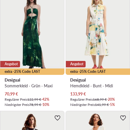
Angebot
Angebot
extra -25% Code: LAST
extra -25% Code: LAST
Desigual
Desigual
Sommerkleid · Grün · Maxi
Hemdkleid · Bunt · Midi
Aktueller Preis
Aktueller Preis
70,99
€
133,99
€
Regulärer Preis
122,99 €
-42%
Regulärer Preis
168,99 €
-20%
Niedrigster Preis
78,99 €
-10%
Niedrigster Preis
141,99 €
-5%