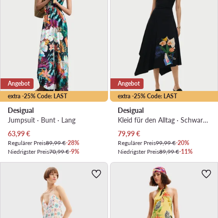
Angebot
Angebot
extra -25% Code: LAST
extra -25% Code: LAST
Desigual
Desigual
Jumpsuit · Bunt · Lang
Kleid für den Alltag · Schwarz · Midi
Aktueller Preis
Aktueller Preis
63,99
€
79,99
€
Regulärer Preis
89,99 €
-28%
Regulärer Preis
99,99 €
-20%
Niedrigster Preis
70,99 €
-9%
Niedrigster Preis
89,99 €
-11%