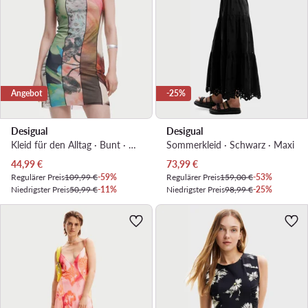
Angebot
-25%
Desigual
Desigual
Kleid für den Alltag · Bunt · Mini
Sommerkleid · Schwarz · Maxi
Aktueller Preis
Aktueller Preis
44,99
€
73,99
€
Regulärer Preis
109,99 €
-59%
Regulärer Preis
159,00 €
-53%
Niedrigster Preis
50,99 €
-11%
Niedrigster Preis
98,99 €
-25%