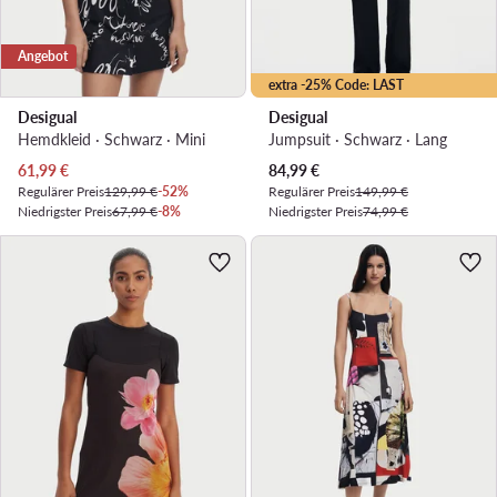
Angebot
extra -25% Code: LAST
Desigual
Desigual
Hemdkleid · Schwarz · Mini
Jumpsuit · Schwarz · Lang
Aktueller Preis
Aktueller Preis
61,99
€
84,99
€
Regulärer Preis
129,99 €
-52%
Regulärer Preis
149,99 €
Niedrigster Preis
67,99 €
-8%
Niedrigster Preis
74,99 €