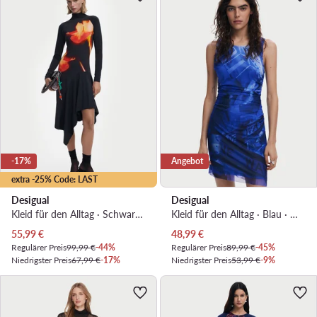
-17%
Angebot
extra -25% Code: LAST
Desigual
Desigual
Kleid für den Alltag · Schwarz · Midi
Kleid für den Alltag · Blau · Mini
Aktueller Preis
Aktueller Preis
55,99
€
48,99
€
Regulärer Preis
99,99 €
-44%
Regulärer Preis
89,99 €
-45%
Niedrigster Preis
67,99 €
-17%
Niedrigster Preis
53,99 €
-9%