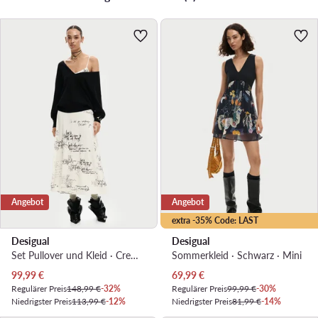
Angebot
Angebot
extra -35% Code: LAST
Desigual
Desigual
Set Pullover und Kleid · Creme · Midi
Sommerkleid · Schwarz · Mini
Aktueller Preis
Aktueller Preis
99,99
€
69,99
€
Regulärer Preis
148,99 €
-32%
Regulärer Preis
99,99 €
-30%
Niedrigster Preis
113,99 €
-12%
Niedrigster Preis
81,99 €
-14%