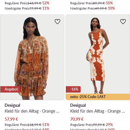
Regulärer Preis
143,99 €
-52%
Regulärer Preis
89,99 €
-50%
Niedrigster Preis
77,99 €
-11%
Niedrigster Preis
49,99 €
-10%
Angebot
-16%
extra -25% Code: LAST
Desigual
Desigual
Kleid für den Alltag · Orange · Mini
Kleid für den Alltag · Orange · Midi
Aktueller Preis
Aktueller Preis
57,99
€
70,99
€
Regulärer Preis
118,99 €
-51%
Regulärer Preis
99,99 €
-29%
Niedrigster Preis
67,99 €
-14%
Niedrigster Preis
84,99 €
-16%