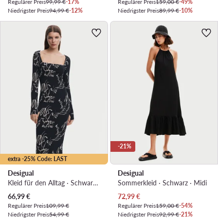
Regulärer Preis
99,99 €
-17%
Regulärer Preis
159,00 €
-49%
Niedrigster Preis
94,99 €
-12%
Niedrigster Preis
89,99 €
-10%
-21%
extra -25% Code: LAST
Desigual
Desigual
Kleid für den Alltag · Schwarz · Midi
Sommerkleid · Schwarz · Midi
Aktueller Preis
Aktueller Preis
66,99
€
72,99
€
Regulärer Preis
109,99 €
Regulärer Preis
159,00 €
-54%
Niedrigster Preis
54,99 €
Niedrigster Preis
92,99 €
-21%