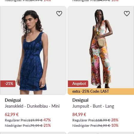
-21%
Angebot
extra -25% Code: LAST
Desigual
Desigual
Jeanskleid · Dunkelblau · Mini
Jumpsuit · Bunt · Lang
Aktueller Preis
Aktueller Preis
62,99
€
84,99
€
Regulärer Preis
119,99 €
-47%
Regulärer Preis
118,99 €
-28%
Niedrigster Preis
79,99 €
-21%
Niedrigster Preis
94,99 €
-10%