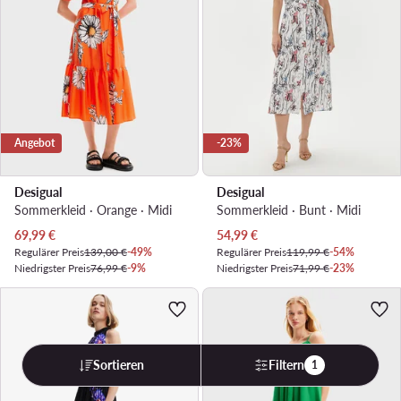
Angebot
-23%
Desigual
Desigual
Sommerkleid · Orange · Midi
Sommerkleid · Bunt · Midi
Aktueller Preis
Aktueller Preis
69,99
€
54,99
€
Regulärer Preis
139,00 €
-49%
Regulärer Preis
119,99 €
-54%
Niedrigster Preis
76,99 €
-9%
Niedrigster Preis
71,99 €
-23%
Sortieren
Filtern
1