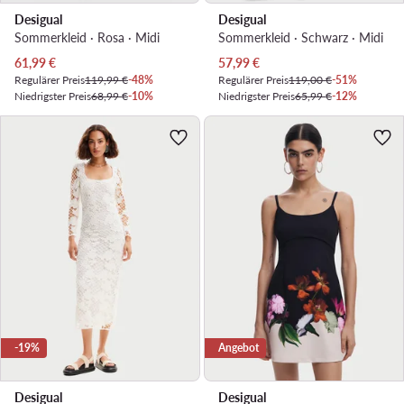
Desigual
Desigual
Sommerkleid · Rosa · Midi
Sommerkleid · Schwarz · Midi
Aktueller Preis
Aktueller Preis
61,99
€
57,99
€
Regulärer Preis
119,99 €
-48%
Regulärer Preis
119,00 €
-51%
Niedrigster Preis
68,99 €
-10%
Niedrigster Preis
65,99 €
-12%
-19%
Angebot
Desigual
Desigual