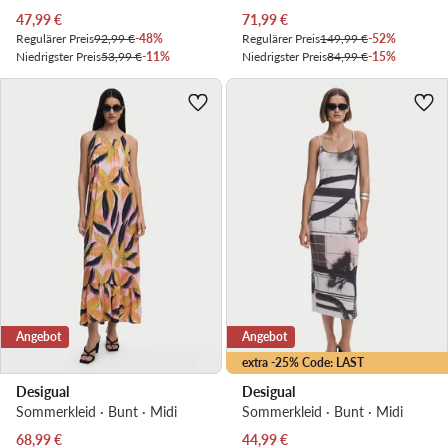
Aktueller Preis
Aktueller Preis
47,99
€
71,99
€
Regulärer Preis
92,99 €
-48%
Regulärer Preis
149,99 €
-52%
Niedrigster Preis
53,99 €
-11%
Niedrigster Preis
84,99 €
-15%
Angebot
Angebot
extra -25% Code: LAST
Desigual
Desigual
Sommerkleid · Bunt · Midi
Sommerkleid · Bunt · Midi
Aktueller Preis
Aktueller Preis
68,99
€
44,99
€