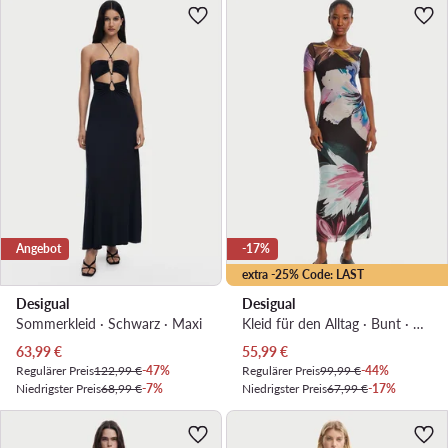
Angebot
-17%
extra -25% Code: LAST
Desigual
Desigual
Sommerkleid · Schwarz · Maxi
Kleid für den Alltag · Bunt · Midi
Aktueller Preis
Aktueller Preis
63,99
€
55,99
€
Regulärer Preis
122,99 €
-47%
Regulärer Preis
99,99 €
-44%
Niedrigster Preis
68,99 €
-7%
Niedrigster Preis
67,99 €
-17%