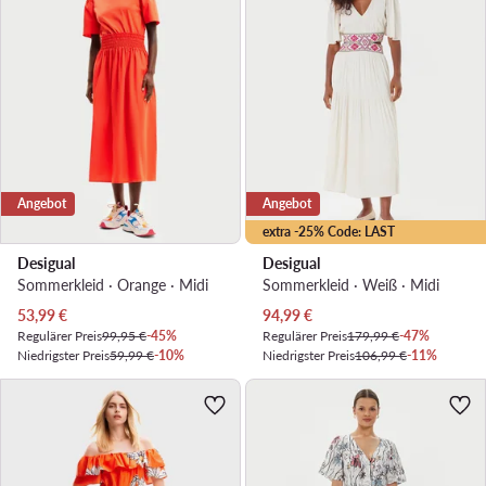
Angebot
Angebot
extra -25% Code: LAST
Desigual
Desigual
Sommerkleid · Orange · Midi
Sommerkleid · Weiß · Midi
Aktueller Preis
Aktueller Preis
53,99
€
94,99
€
Regulärer Preis
99,95 €
-45%
Regulärer Preis
179,99 €
-47%
Niedrigster Preis
59,99 €
-10%
Niedrigster Preis
106,99 €
-11%