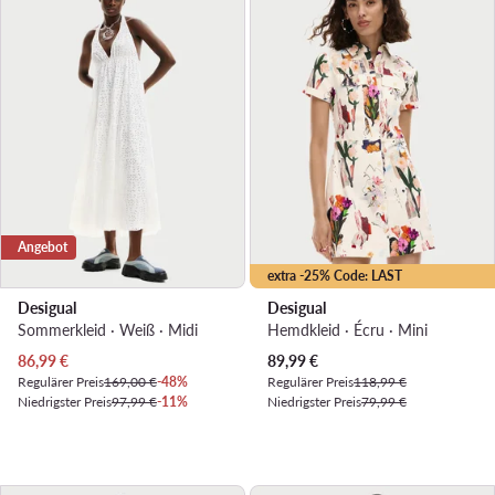
Angebot
extra -25% Code: LAST
Desigual
Desigual
Sommerkleid · Weiß · Midi
Hemdkleid · Écru · Mini
Aktueller Preis
Aktueller Preis
86,99
€
89,99
€
Regulärer Preis
169,00 €
-48%
Regulärer Preis
118,99 €
Niedrigster Preis
97,99 €
-11%
Niedrigster Preis
79,99 €