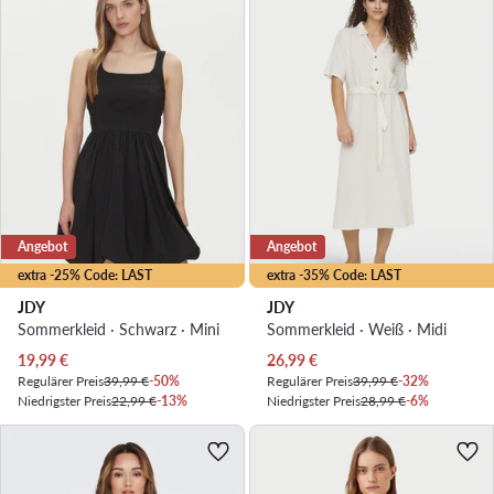
Angebot
Angebot
extra -25% Code: LAST
extra -35% Code: LAST
JDY
JDY
Sommerkleid · Schwarz · Mini
Sommerkleid · Weiß · Midi
Aktueller Preis
Aktueller Preis
19,99
€
26,99
€
Regulärer Preis
39,99 €
-50%
Regulärer Preis
39,99 €
-32%
Niedrigster Preis
22,99 €
-13%
Niedrigster Preis
28,99 €
-6%