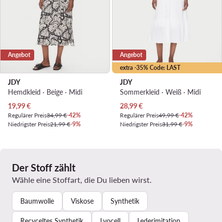
Angebot
Angebot
extra -35% Code: LAST
JDY
JDY
Hemdkleid · Beige · Midi
Sommerkleid · Weiß · Midi
Aktueller Preis
Aktueller Preis
19,99
€
28,99
€
Regulärer Preis
34,99 €
-42%
Regulärer Preis
49,99 €
-42%
Niedrigster Preis
21,99 €
-9%
Niedrigster Preis
31,99 €
-9%
Der Stoff zählt
Wähle eine Stoffart, die Du lieben wirst.
Baumwolle
Viskose
Synthetik
Recyceltes Synthetik
Lyocell
Lederimitation