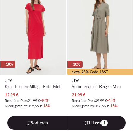
-18%
-18%
extra -25% Code: LAST
JDY
JDY
Kleid für den Alltag · Rot · Midi
Sommerkleid · Beige · Midi
Aktueller Preis
Aktueller Preis
12,99
€
21,99
€
Regulärer Preis
21,99 €
-40%
Regulärer Preis
39,99 €
-45%
Niedrigster Preis
15,99 €
-18%
Niedrigster Preis
26,99 €
-18%
Sortieren
Filtern
1