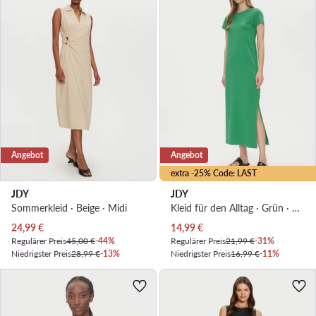
Angebot
Angebot
extra -25% Code: LAST
JDY
JDY
Sommerkleid · Beige · Midi
Kleid für den Alltag · Grün · Midi
Aktueller Preis
Aktueller Preis
24,99
€
14,99
€
Regulärer Preis
45,00 €
-44%
Regulärer Preis
21,99 €
-31%
Niedrigster Preis
28,99 €
-13%
Niedrigster Preis
16,99 €
-11%