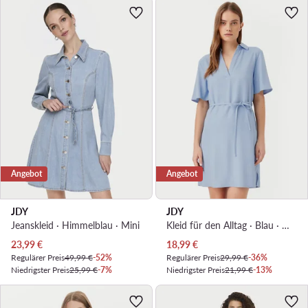
Angebot
Angebot
JDY
JDY
Jeanskleid · Himmelblau · Mini
Kleid für den Alltag · Blau · Mini
Aktueller Preis
Aktueller Preis
23,99
€
18,99
€
Regulärer Preis
49,99 €
-52%
Regulärer Preis
29,99 €
-36%
Niedrigster Preis
25,99 €
-7%
Niedrigster Preis
21,99 €
-13%