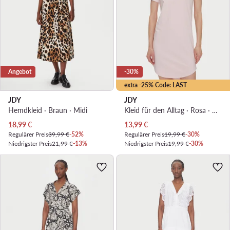
Angebot
-30%
extra -25% Code: LAST
JDY
JDY
Hemdkleid · Braun · Midi
Kleid für den Alltag · Rosa · Mini
Aktueller Preis
Aktueller Preis
18,99
€
13,99
€
Regulärer Preis
39,99 €
-52%
Regulärer Preis
19,99 €
-30%
Niedrigster Preis
21,99 €
-13%
Niedrigster Preis
19,99 €
-30%