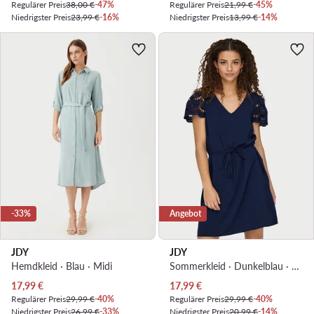
Regulärer Preis
38,00 €
-47%
Regulärer Preis
21,99 €
-45%
Niedrigster Preis
23,99 €
-16%
Niedrigster Preis
13,99 €
-14%
-33%
Angebot
JDY
JDY
Hemdkleid · Blau · Midi
Sommerkleid · Dunkelblau · Mini
Aktueller Preis
Aktueller Preis
17,99
€
17,99
€
Regulärer Preis
29,99 €
-40%
Regulärer Preis
29,99 €
-40%
Niedrigster Preis
26,99 €
-33%
Niedrigster Preis
20,99 €
-14%