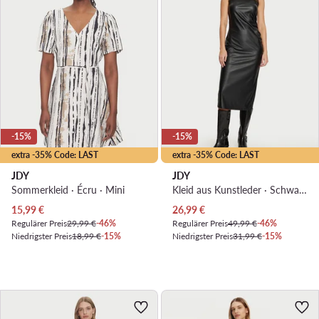
-15%
-15%
extra -35% Code: LAST
extra -35% Code: LAST
JDY
JDY
Sommerkleid · Écru · Mini
Kleid aus Kunstleder · Schwarz · Midi
Aktueller Preis
Aktueller Preis
15,99
€
26,99
€
Regulärer Preis
29,99 €
-46%
Regulärer Preis
49,99 €
-46%
Niedrigster Preis
18,99 €
-15%
Niedrigster Preis
31,99 €
-15%