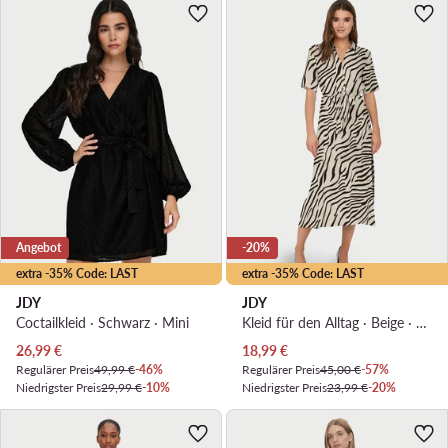
Angebot
-20%
extra -35% Code: LAST
extra -35% Code: LAST
JDY
JDY
Coctailkleid · Schwarz · Mini
Kleid für den Alltag · Beige · Midi
Aktueller Preis
Aktueller Preis
26,99
€
18,99
€
Regulärer Preis
49,99 €
-46%
Regulärer Preis
45,00 €
-57%
Niedrigster Preis
29,99 €
-10%
Niedrigster Preis
23,99 €
-20%