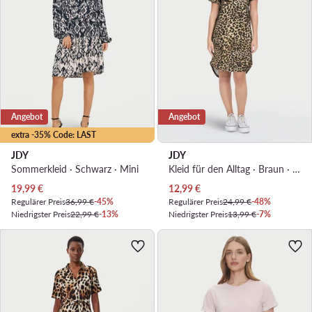
Angebot
Angebot
extra -35% Code: LAST
JDY
JDY
Sommerkleid · Schwarz · Mini
Kleid für den Alltag · Braun · Mini
Aktueller Preis
Aktueller Preis
19,99
€
12,99
€
Regulärer Preis
36,99 €
-45%
Regulärer Preis
24,99 €
-48%
Niedrigster Preis
22,99 €
-13%
Niedrigster Preis
13,99 €
-7%