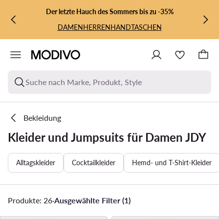
ZUM HAUPTINHALT SPRINGEN
ZUR SUCHE
Der letzte Hauch des Sommers bis zu -35%
DAMEN
HERREN
HANDTASCHEN
Suche nach Marke, Produkt, Style
Bekleidung
Kleider und Jumpsuits für Damen JDY
Alltagskleider
Cocktailkleider
Hemd- und T-Shirt-Kleider
Produkte: 26
·
Ausgewählte Filter (1)