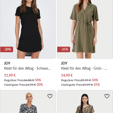
-20%
-25%
JDY
JDY
Kleid für den Alltag · Schwarz · Mini
Kleid für den Alltag · Grün · Mini
Aktueller Preis
Aktueller Preis
11,99
€
14,99
€
Regulärer Preis
24,00 €
-50%
Regulärer Preis
29,99 €
-50%
Niedrigster Preis
14,99 €
-20%
Niedrigster Preis
19,99 €
-25%