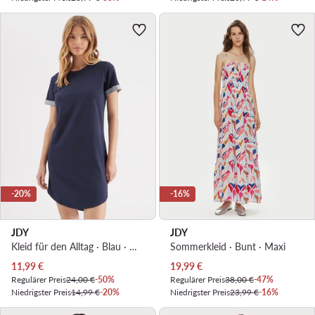
-20%
-16%
JDY
JDY
Kleid für den Alltag · Blau · Mini
Sommerkleid · Bunt · Maxi
Aktueller Preis
Aktueller Preis
11,99
€
19,99
€
Regulärer Preis
24,00 €
-50%
Regulärer Preis
38,00 €
-47%
Niedrigster Preis
14,99 €
-20%
Niedrigster Preis
23,99 €
-16%