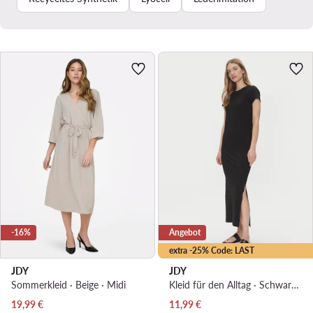
-16%
Angebot
extra -25% Code: LAST
JDY
JDY
Sommerkleid · Beige · Midi
Kleid für den Alltag · Schwarz · Midi
Aktueller Preis
Aktueller Preis
19,99
€
11,99
€