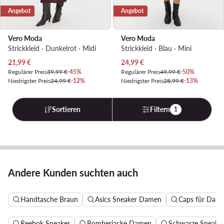
Angebot
Angebot
Vero Moda
Vero Moda
Strickkleid · Dunkelrot · Midi
Strickkleid · Blau · Mini
Aktueller Preis
Aktueller Preis
21,99
€
24,99
€
Regulärer Preis
39,99 €
-45%
Regulärer Preis
49,99 €
-50%
Niedrigster Preis
24,99 €
-12%
Niedrigster Preis
28,99 €
-13%
Sortieren
Filtern
1
Andere Kunden suchten auch
Handtasche Braun
Asics Sneaker Damen
Caps für Dam
Reebok Sneaker
Bomberjacke Damen
Schwarze Sneake