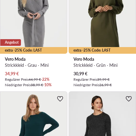
Angebot
extra -25% Code: LAST
extra -25% Code: LAST
Vero Moda
Vero Moda
Strickkleid · Grau · Mini
Strickkleid · Grün · Mini
Aktueller Preis
Aktueller Preis
34,99
€
30,99
€
Regulärer Preis
44,99 €
-22%
Regulärer Preis
39,99 €
Niedrigster Preis
38,99 €
-10%
Niedrigster Preis
26,99 €