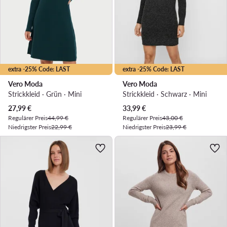
extra -25% Code: LAST
extra -25% Code: LAST
Vero Moda
Vero Moda
Strickkleid · Grün · Mini
Strickkleid · Schwarz · Mini
Aktueller Preis
Aktueller Preis
27,99
€
33,99
€
Regulärer Preis
44,99 €
Regulärer Preis
43,00 €
Niedrigster Preis
22,99 €
Niedrigster Preis
23,99 €