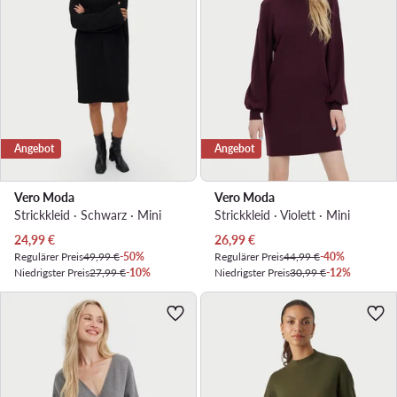
Angebot
Angebot
Vero Moda
Vero Moda
Strickkleid · Schwarz · Mini
Strickkleid · Violett · Mini
Aktueller Preis
Aktueller Preis
24,99
€
26,99
€
Regulärer Preis
49,99 €
-50%
Regulärer Preis
44,99 €
-40%
Niedrigster Preis
27,99 €
-10%
Niedrigster Preis
30,99 €
-12%