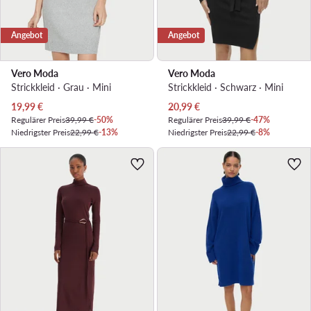
Angebot
Angebot
Vero Moda
Vero Moda
Strickkleid · Grau · Mini
Strickkleid · Schwarz · Mini
Aktueller Preis
Aktueller Preis
19,99
€
20,99
€
Regulärer Preis
39,99 €
-50%
Regulärer Preis
39,99 €
-47%
Niedrigster Preis
22,99 €
-13%
Niedrigster Preis
22,99 €
-8%