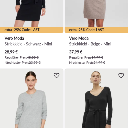
extra -25% Code: LAST
extra -25% Code: LAST
Vero Moda
Vero Moda
Strickkleid · Schwarz · Mini
Strickkleid · Beige · Mini
Aktueller Preis
Aktueller Preis
28,99
€
37,99
€
Regulärer Preis
48,00 €
Regulärer Preis
39,99 €
Niedrigster Preis
23,99 €
Niedrigster Preis
24,99 €