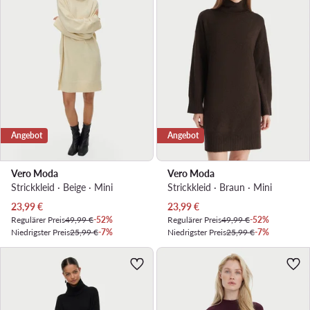
Angebot
Angebot
Vero Moda
Vero Moda
Strickkleid · Beige · Mini
Strickkleid · Braun · Mini
Aktueller Preis
Aktueller Preis
23,99
€
23,99
€
Regulärer Preis
49,99 €
-52%
Regulärer Preis
49,99 €
-52%
Niedrigster Preis
25,99 €
-7%
Niedrigster Preis
25,99 €
-7%