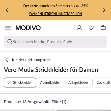
ZUM HAUPTINHALT SPRINGEN
ZUR SUCHE
Der letzte Hauch des Sommers bis zu -35%
DAMEN
HERREN
HANDTASCHEN
Suche nach Marke, Produkt, Style
Kleider und Jumpsuits
Vero Moda Strickkleider für Damen
Strickkleider
Abendkleider
Alltagskleider
Cocktailk
Produkte: 18
·
Ausgewählte Filter (1)