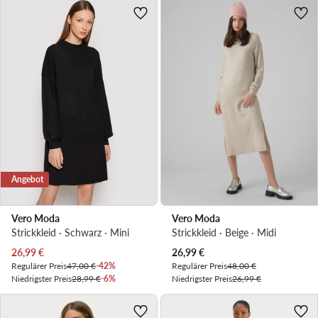
Angebot
Vero Moda
Vero Moda
Strickkleid · Schwarz · Mini
Strickkleid · Beige · Midi
Aktueller Preis
Aktueller Preis
26,99
€
26,99
€
Regulärer Preis
47,00 €
-42%
Regulärer Preis
48,00 €
Niedrigster Preis
28,99 €
-6%
Niedrigster Preis
26,99 €