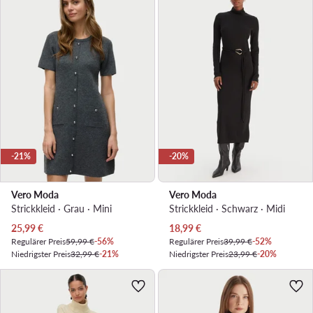
-21%
-20%
Vero Moda
Vero Moda
Strickkleid · Grau · Mini
Strickkleid · Schwarz · Midi
Aktueller Preis
Aktueller Preis
25,99
€
18,99
€
Regulärer Preis
59,99 €
-56%
Regulärer Preis
39,99 €
-52%
Niedrigster Preis
32,99 €
-21%
Niedrigster Preis
23,99 €
-20%