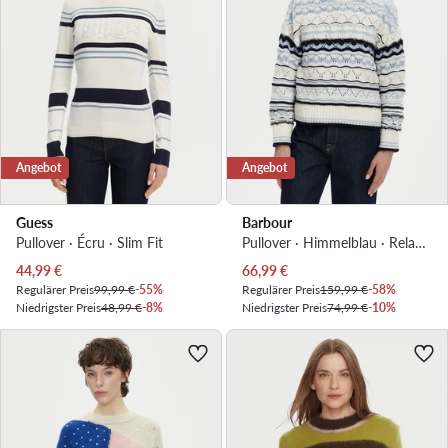
Angebot
Angebot
Guess
Barbour
Pullover · Écru · Slim Fit
Pullover · Himmelblau · Relaxed Fit
Aktueller Preis
Aktueller Preis
44,99
€
66,99
€
Regulärer Preis
99,99 €
-55%
Regulärer Preis
159,99 €
-58%
Niedrigster Preis
48,99 €
-8%
Niedrigster Preis
74,99 €
-10%