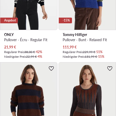
Angebot
-15%
ONLY
Tommy Hilfiger
Pullover · Écru · Regular Fit
Pullover · Bunt · Relaxed Fit
Aktueller Preis
Aktueller Preis
21,99
€
111,99
€
Regulärer Preis
38,00 €
-42%
Regulärer Preis
229,99 €
-51%
Niedrigster Preis
22,99 €
-4%
Niedrigster Preis
131,99 €
-15%