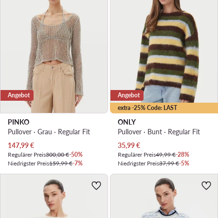
Angebot
Angebot
extra -25% Code: LAST
PINKO
ONLY
Pullover · Grau · Regular Fit
Pullover · Bunt · Regular Fit
Aktueller Preis
Aktueller Preis
147,99
€
35,99
€
Regulärer Preis
300,00 €
-50%
Regulärer Preis
49,99 €
-28%
Niedrigster Preis
159,99 €
-7%
Niedrigster Preis
37,99 €
-5%