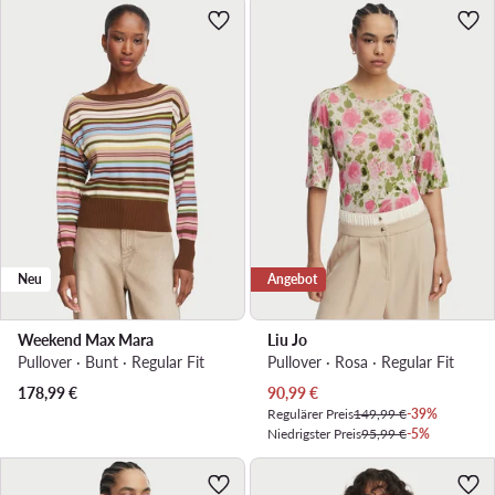
Neu
Angebot
Weekend Max Mara
Liu Jo
Pullover · Bunt · Regular Fit
Pullover · Rosa · Regular Fit
Aktueller Preis
178,99
€
90,99
€
Regulärer Preis
149,99 €
-39%
Niedrigster Preis
95,99 €
-5%