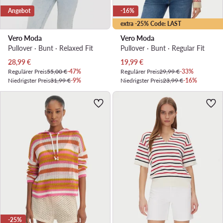
Angebot
-16%
extra -25% Code: LAST
Vero Moda
Vero Moda
Pullover · Bunt · Relaxed Fit
Pullover · Bunt · Regular Fit
Aktueller Preis
Aktueller Preis
28,99
€
19,99
€
Regulärer Preis
55,00 €
-47%
Regulärer Preis
29,99 €
-33%
Niedrigster Preis
31,99 €
-9%
Niedrigster Preis
23,99 €
-16%
-25%