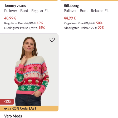
Tommy Jeans
Billabong
Pullover · Bunt · Regular Fit
Pullover · Bunt · Relaxed Fit
Aktueller Preis
Aktueller Preis
48,99
€
44,99
€
Regulärer Preis
89,99 €
-45%
Regulärer Preis
89,99 €
-50%
Niedrigster Preis
57,99 €
-15%
Niedrigster Preis
57,99 €
-22%
-33%
extra -25% Code: LAST
Vero Moda