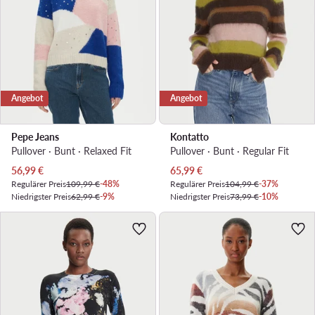
Angebot
Angebot
Pepe Jeans
Kontatto
Pullover · Bunt · Relaxed Fit
Pullover · Bunt · Regular Fit
Aktueller Preis
Aktueller Preis
56,99
€
65,99
€
Regulärer Preis
109,99 €
-48%
Regulärer Preis
104,99 €
-37%
Niedrigster Preis
62,99 €
-9%
Niedrigster Preis
73,99 €
-10%