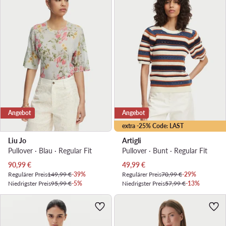
Angebot
Angebot
extra -25% Code: LAST
Liu Jo
Artigli
Pullover · Blau · Regular Fit
Pullover · Bunt · Regular Fit
Aktueller Preis
Aktueller Preis
90,99
€
49,99
€
Regulärer Preis
149,99 €
-39%
Regulärer Preis
70,99 €
-29%
Niedrigster Preis
95,99 €
-5%
Niedrigster Preis
57,99 €
-13%