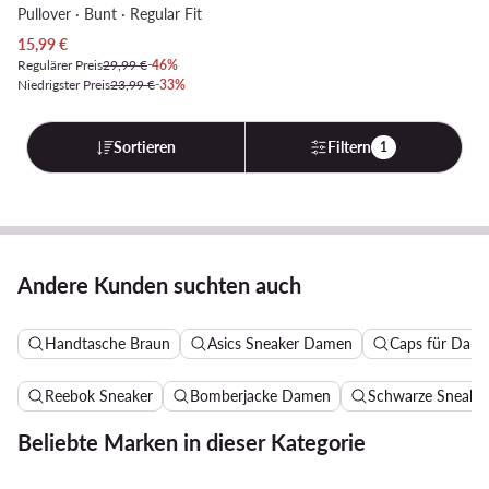
Pullover · Bunt · Regular Fit
Aktueller Preis
15,99
€
Regulärer Preis
29,99 €
-46%
Niedrigster Preis
23,99 €
-33%
Sortieren
Filtern
1
Andere Kunden suchten auch
Handtasche Braun
Asics Sneaker Damen
Caps für Dam
Reebok Sneaker
Bomberjacke Damen
Schwarze Sneake
Beliebte Marken in dieser Kategorie