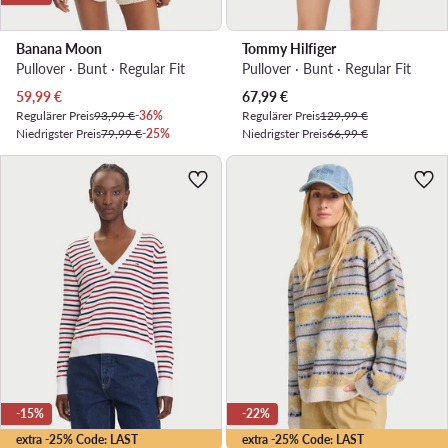
Banana Moon
Tommy Hilfiger
Pullover · Bunt · Regular Fit
Pullover · Bunt · Regular Fit
Aktueller Preis
Aktueller Preis
59,99
€
67,99
€
Regulärer Preis
93,99 €
-36%
Regulärer Preis
129,99 €
Niedrigster Preis
79,99 €
-25%
Niedrigster Preis
66,99 €
-15%
-22%
extra -25% Code: LAST
extra -25% Code: LAST