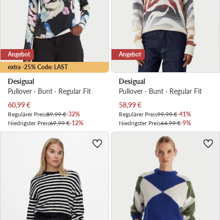
Angebot
Angebot
extra -25% Code: LAST
Desigual
Desigual
Pullover · Bunt · Regular Fit
Pullover · Bunt · Regular Fit
Aktueller Preis
Aktueller Preis
60,99
€
58,99
€
Regulärer Preis
89,99 €
-32%
Regulärer Preis
99,99 €
-41%
Niedrigster Preis
69,99 €
-12%
Niedrigster Preis
64,99 €
-9%