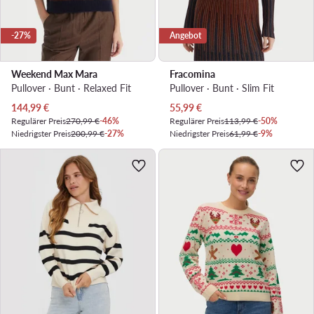
-27%
Angebot
Weekend Max Mara
Fracomina
Pullover · Bunt · Relaxed Fit
Pullover · Bunt · Slim Fit
Aktueller Preis
Aktueller Preis
144,99
€
55,99
€
Regulärer Preis
270,99 €
-46%
Regulärer Preis
113,99 €
-50%
Niedrigster Preis
200,99 €
-27%
Niedrigster Preis
61,99 €
-9%