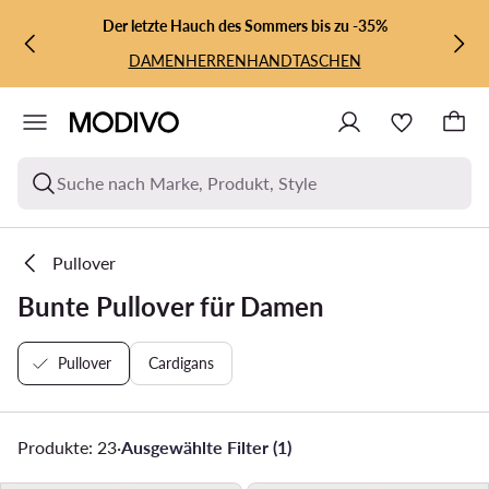
ZUM HAUPTINHALT SPRINGEN
ZUR SUCHE
Der letzte Hauch des Sommers bis zu -35%
DAMEN
HERREN
HANDTASCHEN
Suche nach Marke, Produkt, Style
Pullover
Bunte Pullover für Damen
Pullover
Cardigans
Produkte: 23
·
Ausgewählte Filter (1)