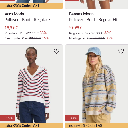
extra -25% Code: LAST
Vero Moda
Banana Moon
Pullover · Bunt · Regular Fit
Pullover · Bunt · Regular Fit
Aktueller Preis
Aktueller Preis
19,99
€
59,99
€
Regulärer Preis
29,99 €
-33%
Regulärer Preis
93,99 €
-36%
Niedrigster Preis
23,99 €
-16%
Niedrigster Preis
79,99 €
-25%
-15%
-22%
extra -25% Code: LAST
extra -25% Code: LAST