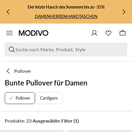
ZUM HAUPTINHALT SPRINGEN
ZUR SUCHE
Der letzte Hauch des Sommers bis zu -35%
DAMEN
HERREN
HANDTASCHEN
Suche nach Marke, Produkt, Style
Pullover
Bunte Pullover für Damen
Pullover
Cardigans
Produkte: 23
·
Ausgewählte Filter (1)