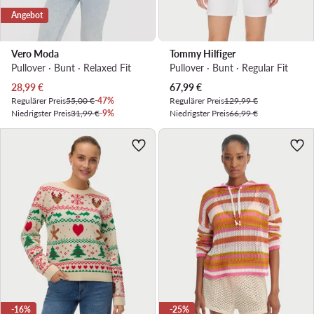
Angebot
Vero Moda
Tommy Hilfiger
Pullover · Bunt · Relaxed Fit
Pullover · Bunt · Regular Fit
Aktueller Preis
Aktueller Preis
28,99
€
67,99
€
Regulärer Preis
55,00 €
-47%
Regulärer Preis
129,99 €
Niedrigster Preis
31,99 €
-9%
Niedrigster Preis
66,99 €
-16%
-25%