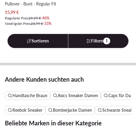
Pullover · Bunt · Regular Fit
Aktueller Preis
15,99
€
Regulärer Preis
29,99 €
-46%
Niedrigster Preis
23,99 €
-33%
Sortieren
Filtern
1
Andere Kunden suchten auch
Handtasche Braun
Asics Sneaker Damen
Caps für Dam
Reebok Sneaker
Bomberjacke Damen
Schwarze Sneake
Beliebte Marken in dieser Kategorie