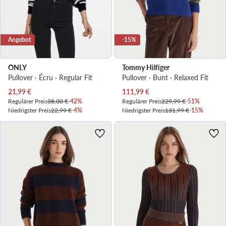
Angebot
-15%
ONLY
Tommy Hilfiger
Pullover · Écru · Regular Fit
Pullover · Bunt · Relaxed Fit
Aktueller Preis
Aktueller Preis
21,99
€
111,99
€
Regulärer Preis
38,00 €
-42%
Regulärer Preis
229,99 €
-51%
Niedrigster Preis
22,99 €
-4%
Niedrigster Preis
131,99 €
-15%