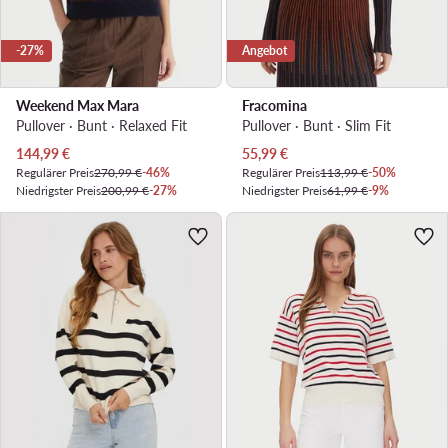
-27%
Angebot
Weekend Max Mara
Fracomina
Pullover · Bunt · Relaxed Fit
Pullover · Bunt · Slim Fit
Aktueller Preis
Aktueller Preis
144,99
€
55,99
€
Regulärer Preis
270,99 €
-46%
Regulärer Preis
113,99 €
-50%
Niedrigster Preis
200,99 €
-27%
Niedrigster Preis
61,99 €
-9%