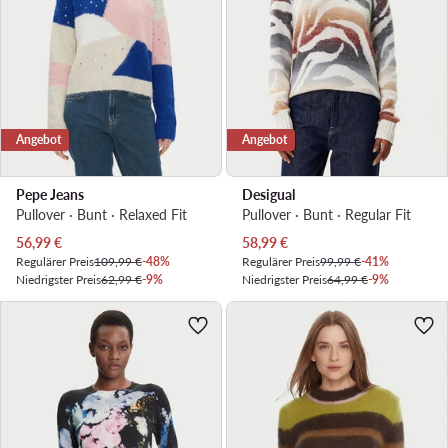
Angebot
Angebot
Pepe Jeans
Desigual
Pullover · Bunt · Relaxed Fit
Pullover · Bunt · Regular Fit
Aktueller Preis
Aktueller Preis
56,99
€
58,99
€
Regulärer Preis
109,99 €
-48%
Regulärer Preis
99,99 €
-41%
Niedrigster Preis
62,99 €
-9%
Niedrigster Preis
64,99 €
-9%