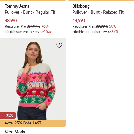
Tommy Jeans
Billabong
Pullover · Bunt · Regular Fit
Pullover · Bunt · Relaxed Fit
Aktueller Preis
Aktueller Preis
48,99
€
44,99
€
Regulärer Preis
89,99 €
-45%
Regulärer Preis
89,99 €
-50%
Niedrigster Preis
57,99 €
-15%
Niedrigster Preis
57,99 €
-22%
-33%
extra -25% Code: LAST
Vero Moda