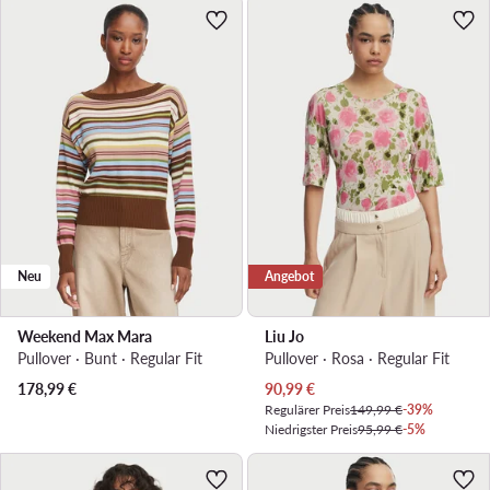
Neu
Angebot
Weekend Max Mara
Liu Jo
Pullover · Bunt · Regular Fit
Pullover · Rosa · Regular Fit
Aktueller Preis
178,99
€
90,99
€
Regulärer Preis
149,99 €
-39%
Niedrigster Preis
95,99 €
-5%