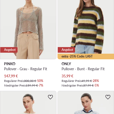
Angebot
Angebot
extra -25% Code: LAST
PINKO
ONLY
Pullover · Grau · Regular Fit
Pullover · Bunt · Regular Fit
Aktueller Preis
Aktueller Preis
147,99
€
35,99
€
Regulärer Preis
300,00 €
-50%
Regulärer Preis
49,99 €
-28%
Niedrigster Preis
159,99 €
-7%
Niedrigster Preis
37,99 €
-5%