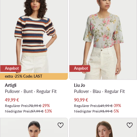
Angebot
Angebot
extra -25% Code: LAST
Artigli
Liu Jo
Pullover · Bunt · Regular Fit
Pullover · Blau · Regular Fit
Aktueller Preis
Aktueller Preis
49,99
€
90,99
€
Regulärer Preis
70,99 €
-29%
Regulärer Preis
149,99 €
-39%
Niedrigster Preis
57,99 €
-13%
Niedrigster Preis
95,99 €
-5%