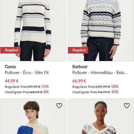
Angebot
Angebot
Guess
Barbour
Pullover · Écru · Slim Fit
Pullover · Himmelblau · Relaxed Fit
Aktueller Preis
Aktueller Preis
44,99
€
66,99
€
Regulärer Preis
99,99 €
-55%
Regulärer Preis
159,99 €
-58%
Niedrigster Preis
48,99 €
-8%
Niedrigster Preis
74,99 €
-10%