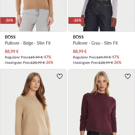
-26%
-26%
BOSS
BOSS
Pullover · Beige · Slim Fit
Pullover · Grau · Slim Fit
Aktueller Preis
Aktueller Preis
88,99
€
88,99
€
Regulärer Preis
169,99 €
-47%
Regulärer Preis
169,99 €
-47%
Niedrigster Preis
120,99 €
-26%
Niedrigster Preis
120,99 €
-26%