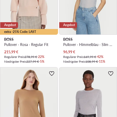
Angebot
Angebot
extra -25% Code: LAST
BOSS
BOSS
Pullover · Rosa · Regular Fit
Pullover · Himmelblau · Slim Fit
Aktueller Preis
Aktueller Preis
215,99
€
96,99
€
Regulärer Preis
278,99 €
-22%
Regulärer Preis
169,99 €
-42%
Niedrigster Preis
227,99 €
-5%
Niedrigster Preis
108,99 €
-11%