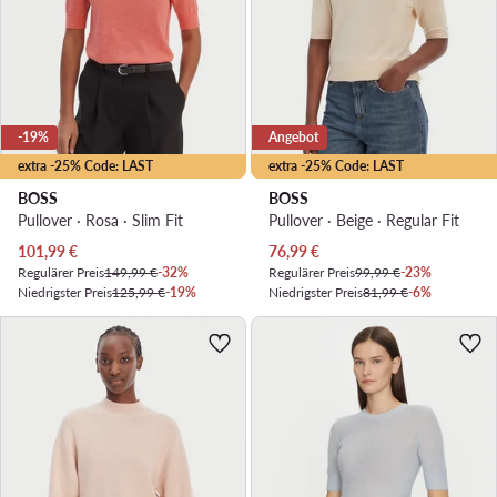
-19%
Angebot
extra -25% Code: LAST
extra -25% Code: LAST
BOSS
BOSS
Pullover · Rosa · Slim Fit
Pullover · Beige · Regular Fit
Aktueller Preis
Aktueller Preis
101,99
€
76,99
€
Regulärer Preis
149,99 €
-32%
Regulärer Preis
99,99 €
-23%
Niedrigster Preis
125,99 €
-19%
Niedrigster Preis
81,99 €
-6%