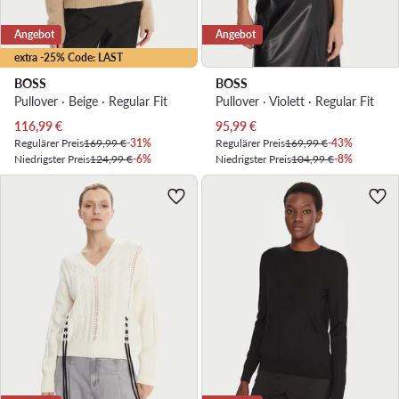
Angebot
Angebot
extra -25% Code: LAST
BOSS
BOSS
Pullover · Beige · Regular Fit
Pullover · Violett · Regular Fit
Aktueller Preis
Aktueller Preis
116,99
€
95,99
€
Regulärer Preis
169,99 €
-31%
Regulärer Preis
169,99 €
-43%
Niedrigster Preis
124,99 €
-6%
Niedrigster Preis
104,99 €
-8%