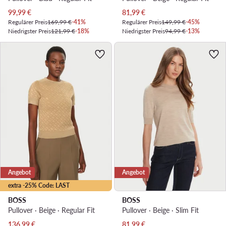
Aktueller Preis
Aktueller Preis
99,99
€
81,99
€
Regulärer Preis
169,99 €
-41%
Regulärer Preis
149,99 €
-45%
Niedrigster Preis
121,99 €
-18%
Niedrigster Preis
94,99 €
-13%
Angebot
Angebot
extra -25% Code: LAST
BOSS
BOSS
Pullover · Beige · Regular Fit
Pullover · Beige · Slim Fit
Aktueller Preis
Aktueller Preis
136,99
€
81,99
€