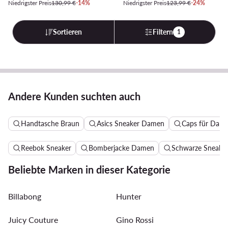
Niedrigster Preis
130,99 €
-14%
Niedrigster Preis
123,99 €
-24%
Sortieren
Filtern
1
Andere Kunden suchten auch
Handtasche Braun
Asics Sneaker Damen
Caps für Dam
Reebok Sneaker
Bomberjacke Damen
Schwarze Sneake
Beliebte Marken in dieser Kategorie
Billabong
Hunter
Juicy Couture
Gino Rossi