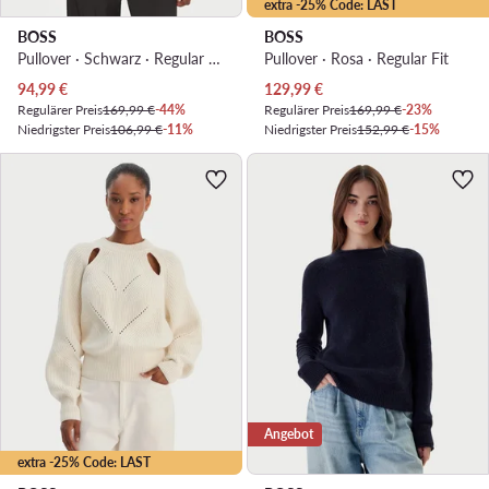
extra -25% Code: LAST
BOSS
BOSS
Pullover · Schwarz · Regular Fit
Pullover · Rosa · Regular Fit
Aktueller Preis
Aktueller Preis
94,99
€
129,99
€
Regulärer Preis
169,99 €
-44%
Regulärer Preis
169,99 €
-23%
Niedrigster Preis
106,99 €
-11%
Niedrigster Preis
152,99 €
-15%
Angebot
extra -25% Code: LAST