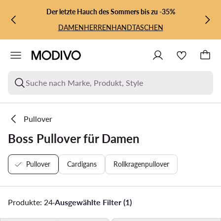
ZUM HAUPTINHALT SPRINGEN
ZUR SUCHE
Der letzte Hauch des Sommers bis zu -35%
DAMEN
HERREN
HANDTASCHEN
Suche nach Marke, Produkt, Style
Pullover
Boss Pullover für Damen
Pullover
Cardigans
Rollkragenpullover
Produkte: 24
·
Ausgewählte Filter (1)