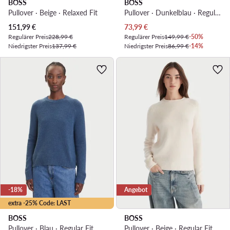
BOSS
BOSS
Pullover · Beige · Relaxed Fit
Pullover · Dunkelblau · Regular Fit
Aktueller Preis
Aktueller Preis
151,99
€
73,99
€
Regulärer Preis
228,99 €
Regulärer Preis
149,99 €
-50%
Niedrigster Preis
137,99 €
Niedrigster Preis
86,99 €
-14%
-18%
Angebot
extra -25% Code: LAST
BOSS
BOSS
Pullover · Blau · Regular Fit
Pullover · Beige · Regular Fit