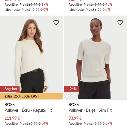
Regulärer Preis
169,99 €
-19%
Regulärer Preis
149,99 €
-45%
Niedrigster Preis
145,99 €
-6%
Niedrigster Preis
86,99 €
-5%
Angebot
-24%
extra -25% Code: LAST
BOSS
BOSS
Pullover · Écru · Regular Fit
Pullover · Beige · Slim Fit
Aktueller Preis
Aktueller Preis
111,99
€
93,99
€
Regulärer Preis
169,99 €
-34%
Regulärer Preis
149,99 €
-37%