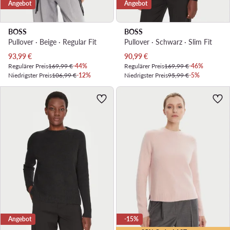
Angebot
Angebot
BOSS
BOSS
Pullover · Beige · Regular Fit
Pullover · Schwarz · Slim Fit
Aktueller Preis
Aktueller Preis
93,99
€
90,99
€
Regulärer Preis
169,99 €
-44%
Regulärer Preis
169,99 €
-46%
Niedrigster Preis
106,99 €
-12%
Niedrigster Preis
95,99 €
-5%
Angebot
-15%