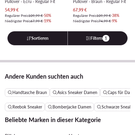
Pullover · Écru · Regular Fit
Pullover · Braun · Regular Fit
Aktueller Preis
Aktueller Preis
54,99
€
67,99
€
Regulärer Preis
109,99 €
-50%
Regulärer Preis
109,99 €
-38%
Niedrigster Preis
67,99 €
-19%
Niedrigster Preis
74,99 €
-9%
Sortieren
Filtern
1
Andere Kunden suchten auch
Handtasche Braun
Asics Sneaker Damen
Caps für Dam
Reebok Sneaker
Bomberjacke Damen
Schwarze Sneake
Beliebte Marken in dieser Kategorie