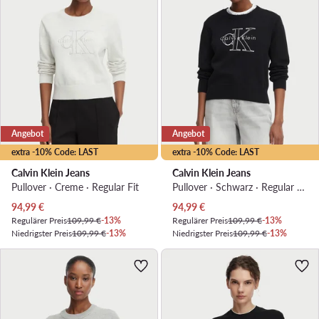
Angebot
Angebot
extra -10% Code: LAST
extra -10% Code: LAST
Calvin Klein Jeans
Calvin Klein Jeans
Pullover · Creme · Regular Fit
Pullover · Schwarz · Regular Fit
Aktueller Preis
Aktueller Preis
94,99
€
94,99
€
Regulärer Preis
109,99 €
-13%
Regulärer Preis
109,99 €
-13%
Niedrigster Preis
109,99 €
-13%
Niedrigster Preis
109,99 €
-13%