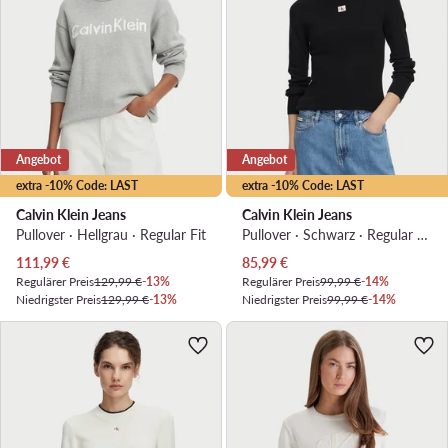
Angebot
Angebot
extra -10% Code: LAST
extra -10% Code: LAST
Calvin Klein Jeans
Calvin Klein Jeans
Pullover · Hellgrau · Regular Fit
Pullover · Schwarz · Regular Fit
Aktueller Preis
Aktueller Preis
111,99
€
85,99
€
Regulärer Preis
129,99 €
-13%
Regulärer Preis
99,99 €
-14%
Niedrigster Preis
129,99 €
-13%
Niedrigster Preis
99,99 €
-14%