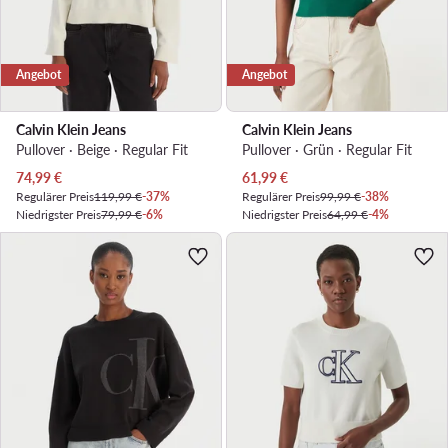
Angebot
Angebot
Calvin Klein Jeans
Calvin Klein Jeans
Pullover · Beige · Regular Fit
Pullover · Grün · Regular Fit
Aktueller Preis
Aktueller Preis
74,99
€
61,99
€
Regulärer Preis
119,99 €
-37%
Regulärer Preis
99,99 €
-38%
Niedrigster Preis
79,99 €
-6%
Niedrigster Preis
64,99 €
-4%