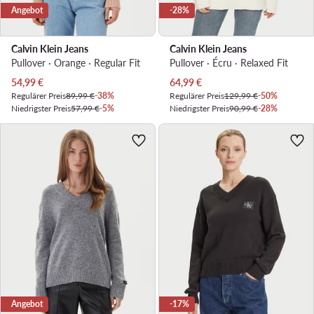
Angebot
-28%
Calvin Klein Jeans
Calvin Klein Jeans
Pullover · Orange · Regular Fit
Pullover · Écru · Relaxed Fit
Aktueller Preis
Aktueller Preis
54,99
€
64,99
€
Regulärer Preis
89,99 €
-38%
Regulärer Preis
129,99 €
-50%
Niedrigster Preis
57,99 €
-5%
Niedrigster Preis
90,99 €
-28%
Angebot
-17%