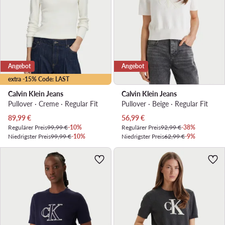
Angebot
Angebot
extra -15% Code: LAST
Calvin Klein Jeans
Calvin Klein Jeans
Pullover · Creme · Regular Fit
Pullover · Beige · Regular Fit
Aktueller Preis
Aktueller Preis
89,99
€
56,99
€
Regulärer Preis
99,99 €
-10%
Regulärer Preis
92,99 €
-38%
Niedrigster Preis
99,99 €
-10%
Niedrigster Preis
62,99 €
-9%