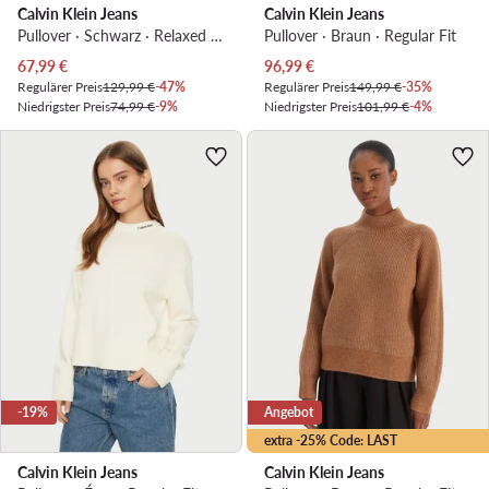
Calvin Klein Jeans
Calvin Klein Jeans
Pullover · Schwarz · Relaxed Fit
Pullover · Braun · Regular Fit
Aktueller Preis
Aktueller Preis
67,99
€
96,99
€
Regulärer Preis
129,99 €
-47%
Regulärer Preis
149,99 €
-35%
Niedrigster Preis
74,99 €
-9%
Niedrigster Preis
101,99 €
-4%
-19%
Angebot
extra -25% Code: LAST
Calvin Klein Jeans
Calvin Klein Jeans