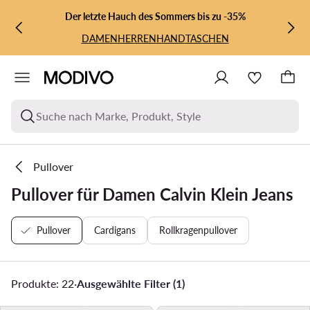
ZUM HAUPTINHALT SPRINGEN
ZUR SUCHE
Der letzte Hauch des Sommers bis zu -35%
DAMEN
HERREN
HANDTASCHEN
Suche nach Marke, Produkt, Style
Pullover
Pullover für Damen Calvin Klein Jeans
Pullover
Cardigans
Rollkragenpullover
Produkte: 22
·
Ausgewählte Filter (1)