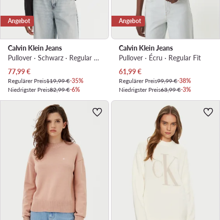
Angebot
Angebot
Calvin Klein Jeans
Calvin Klein Jeans
Pullover · Schwarz · Regular Fit
Pullover · Écru · Regular Fit
Aktueller Preis
Aktueller Preis
77,99
€
61,99
€
Regulärer Preis
119,99 €
-35%
Regulärer Preis
99,99 €
-38%
Niedrigster Preis
82,99 €
-6%
Niedrigster Preis
63,99 €
-3%