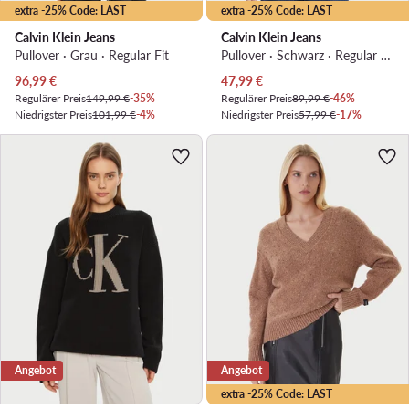
extra -25% Code: LAST
extra -25% Code: LAST
Calvin Klein Jeans
Calvin Klein Jeans
Pullover · Grau · Regular Fit
Pullover · Schwarz · Regular Fit
Aktueller Preis
Aktueller Preis
96,99
€
47,99
€
Regulärer Preis
149,99 €
-35%
Regulärer Preis
89,99 €
-46%
Niedrigster Preis
101,99 €
-4%
Niedrigster Preis
57,99 €
-17%
Angebot
Angebot
extra -25% Code: LAST