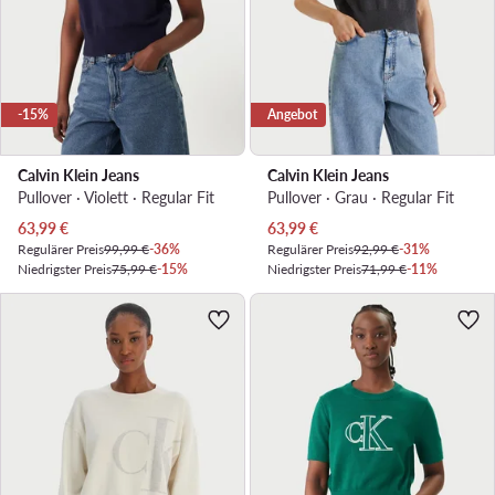
-15%
Angebot
Calvin Klein Jeans
Calvin Klein Jeans
Pullover · Violett · Regular Fit
Pullover · Grau · Regular Fit
Aktueller Preis
Aktueller Preis
63,99
€
63,99
€
Regulärer Preis
99,99 €
-36%
Regulärer Preis
92,99 €
-31%
Niedrigster Preis
75,99 €
-15%
Niedrigster Preis
71,99 €
-11%