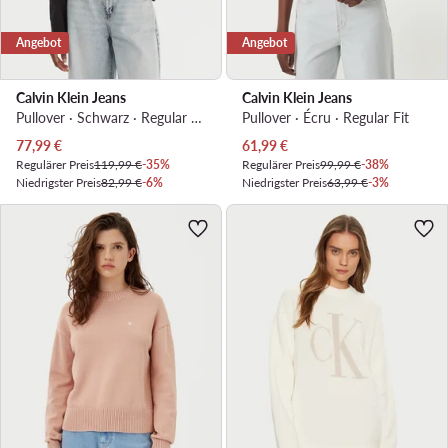
Angebot
Angebot
Calvin Klein Jeans
Calvin Klein Jeans
Pullover · Schwarz · Regular Fit
Pullover · Écru · Regular Fit
Aktueller Preis
Aktueller Preis
77,99
€
61,99
€
Regulärer Preis
119,99 €
-35%
Regulärer Preis
99,99 €
-38%
Niedrigster Preis
82,99 €
-6%
Niedrigster Preis
63,99 €
-3%