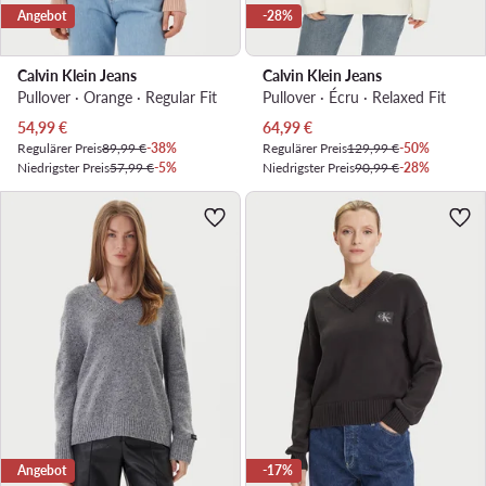
Angebot
-28%
Calvin Klein Jeans
Calvin Klein Jeans
Pullover · Orange · Regular Fit
Pullover · Écru · Relaxed Fit
Aktueller Preis
Aktueller Preis
54,99
€
64,99
€
Regulärer Preis
89,99 €
-38%
Regulärer Preis
129,99 €
-50%
Niedrigster Preis
57,99 €
-5%
Niedrigster Preis
90,99 €
-28%
Angebot
-17%