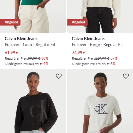
Angebot
Angebot
Calvin Klein Jeans
Calvin Klein Jeans
Pullover · Grün · Regular Fit
Pullover · Beige · Regular Fit
Aktueller Preis
Aktueller Preis
61,99
€
74,99
€
Regulärer Preis
99,99 €
-38%
Regulärer Preis
119,99 €
-37%
Niedrigster Preis
64,99 €
-4%
Niedrigster Preis
79,99 €
-6%