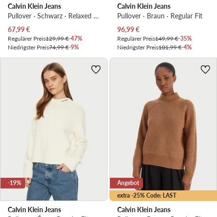
Calvin Klein Jeans
Calvin Klein Jeans
Pullover · Schwarz · Relaxed Fit
Pullover · Braun · Regular Fit
Aktueller Preis
Aktueller Preis
67,99
€
96,99
€
Regulärer Preis
129,99 €
-47%
Regulärer Preis
149,99 €
-35%
Niedrigster Preis
74,99 €
-9%
Niedrigster Preis
101,99 €
-4%
-19%
Angebot
extra -25% Code: LAST
Calvin Klein Jeans
Calvin Klein Jeans