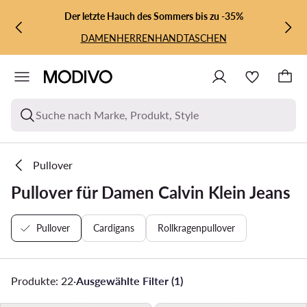
ZUM HAUPTINHALT SPRINGEN
ZUR SUCHE
Der letzte Hauch des Sommers bis zu -35%
DAMEN
HERREN
HANDTASCHEN
Suche nach Marke, Produkt, Style
Pullover
Pullover für Damen Calvin Klein Jeans
Pullover
Cardigans
Rollkragenpullover
Produkte: 22
·
Ausgewählte Filter (1)