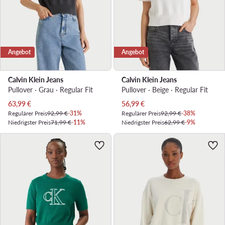
Angebot
Angebot
Calvin Klein Jeans
Calvin Klein Jeans
Pullover · Grau · Regular Fit
Pullover · Beige · Regular Fit
Aktueller Preis
Aktueller Preis
63,99
€
56,99
€
Regulärer Preis
92,99 €
-31%
Regulärer Preis
92,99 €
-38%
Niedrigster Preis
71,99 €
-11%
Niedrigster Preis
62,99 €
-9%