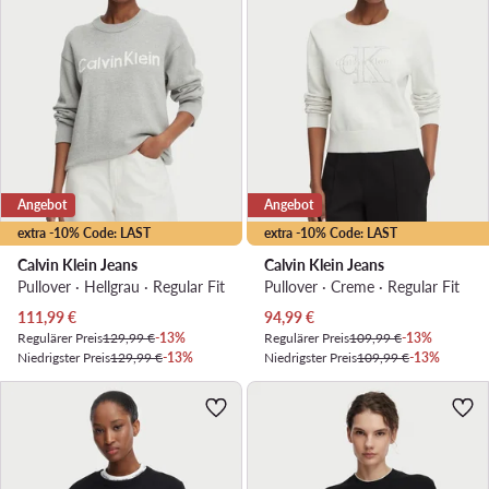
Angebot
Angebot
extra -10% Code: LAST
extra -10% Code: LAST
Calvin Klein Jeans
Calvin Klein Jeans
Pullover · Hellgrau · Regular Fit
Pullover · Creme · Regular Fit
Aktueller Preis
Aktueller Preis
111,99
€
94,99
€
Regulärer Preis
129,99 €
-13%
Regulärer Preis
109,99 €
-13%
Niedrigster Preis
129,99 €
-13%
Niedrigster Preis
109,99 €
-13%