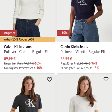
Angebot
-15%
extra -15% Code: LAST
Calvin Klein Jeans
Calvin Klein Jeans
Pullover · Creme · Regular Fit
Pullover · Violett · Regular Fit
Aktueller Preis
Aktueller Preis
89,99
€
63,99
€
Regulärer Preis
99,99 €
-10%
Regulärer Preis
99,99 €
-36%
Niedrigster Preis
99,99 €
-10%
Niedrigster Preis
75,99 €
-15%