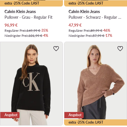
extra -25% Code: LAST
extra -25% Code: LAST
Calvin Klein Jeans
Calvin Klein Jeans
Pullover · Grau · Regular Fit
Pullover · Schwarz · Regular Fit
Aktueller Preis
Aktueller Preis
96,99
€
47,99
€
Regulärer Preis
149,99 €
-35%
Regulärer Preis
89,99 €
-46%
Niedrigster Preis
101,99 €
-4%
Niedrigster Preis
57,99 €
-17%
Angebot
Angebot
extra -25% Code: LAST