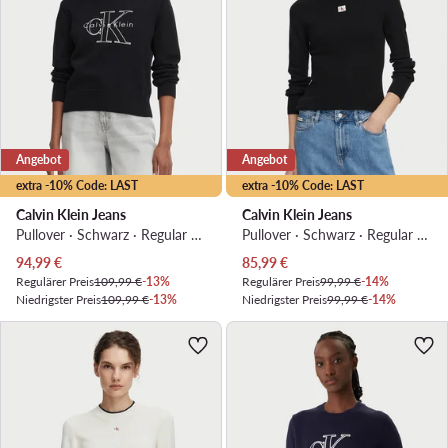
Angebot
Angebot
extra -10% Code: LAST
extra -10% Code: LAST
Calvin Klein Jeans
Calvin Klein Jeans
Pullover · Schwarz · Regular Fit
Pullover · Schwarz · Regular Fit
Aktueller Preis
Aktueller Preis
94,99
€
85,99
€
Regulärer Preis
109,99 €
-13%
Regulärer Preis
99,99 €
-14%
Niedrigster Preis
109,99 €
-13%
Niedrigster Preis
99,99 €
-14%