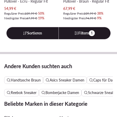
Pullover · Écru · Regular Fit
Pullover · Braun · Regular Fit
Aktueller Preis
Aktueller Preis
54,99
€
67,99
€
Regulärer Preis
109,99 €
-50%
Regulärer Preis
109,99 €
-38%
Niedrigster Preis
67,99 €
-19%
Niedrigster Preis
74,99 €
-9%
Sortieren
Filtern
1
Andere Kunden suchten auch
Handtasche Braun
Asics Sneaker Damen
Caps für Dam
Reebok Sneaker
Bomberjacke Damen
Schwarze Sneake
Beliebte Marken in dieser Kategorie