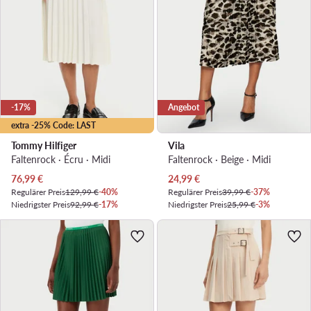
-17%
Angebot
extra -25% Code: LAST
Tommy Hilfiger
Vila
Faltenrock · Écru · Midi
Faltenrock · Beige · Midi
Aktueller Preis
Aktueller Preis
76,99
€
24,99
€
Regulärer Preis
129,99 €
-40%
Regulärer Preis
39,99 €
-37%
Niedrigster Preis
92,99 €
-17%
Niedrigster Preis
25,99 €
-3%