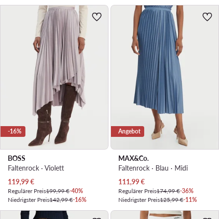
-16%
Angebot
BOSS
MAX&Co.
Faltenrock · Violett
Faltenrock · Blau · Midi
Aktueller Preis
Aktueller Preis
119,99
€
111,99
€
Regulärer Preis
199,99 €
-40%
Regulärer Preis
174,99 €
-36%
Niedrigster Preis
142,99 €
-16%
Niedrigster Preis
125,99 €
-11%