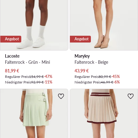
Angebot
Angebot
Lacoste
Maryley
Faltenrock · Grün · Mini
Faltenrock · Beige
Aktueller Preis
Aktueller Preis
81,99
€
43,99
€
Regulärer Preis
154,99 €
-47%
Regulärer Preis
80,99 €
-45%
Niedrigster Preis
92,99 €
-11%
Niedrigster Preis
46,99 €
-6%