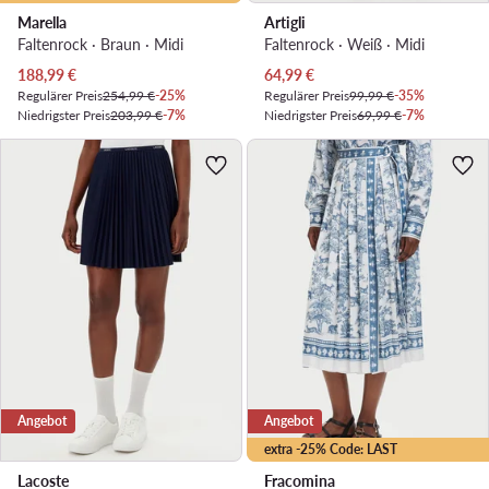
Marella
Artigli
Faltenrock · Braun · Midi
Faltenrock · Weiß · Midi
Aktueller Preis
Aktueller Preis
188,99
€
64,99
€
Regulärer Preis
254,99 €
-25%
Regulärer Preis
99,99 €
-35%
Niedrigster Preis
203,99 €
-7%
Niedrigster Preis
69,99 €
-7%
Angebot
Angebot
extra -25% Code: LAST
Lacoste
Fracomina