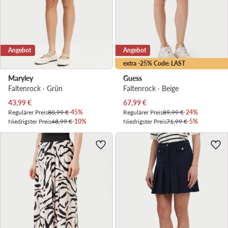
Angebot
Angebot
extra -25% Code: LAST
Maryley
Guess
Faltenrock · Grün
Faltenrock · Beige
Aktueller Preis
Aktueller Preis
43,99
€
67,99
€
Regulärer Preis
80,99 €
-45%
Regulärer Preis
89,99 €
-24%
Niedrigster Preis
48,99 €
-10%
Niedrigster Preis
71,99 €
-5%