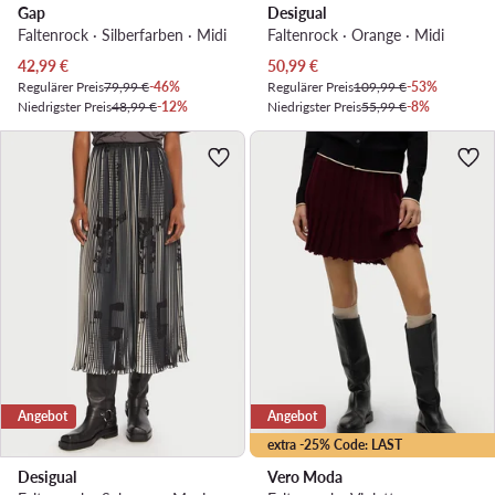
Gap
Desigual
Faltenrock · Silberfarben · Midi
Faltenrock · Orange · Midi
Aktueller Preis
Aktueller Preis
42,99
€
50,99
€
Regulärer Preis
79,99 €
-46%
Regulärer Preis
109,99 €
-53%
Niedrigster Preis
48,99 €
-12%
Niedrigster Preis
55,99 €
-8%
Angebot
Angebot
extra -25% Code: LAST
Desigual
Vero Moda