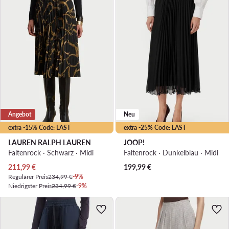
Angebot
Neu
extra -15% Code: LAST
extra -25% Code: LAST
LAUREN RALPH LAUREN
JOOP!
Faltenrock · Schwarz · Midi
Faltenrock · Dunkelblau · Midi
Aktueller Preis
211,99
€
199,99
€
Regulärer Preis
234,99 €
-9%
Niedrigster Preis
234,99 €
-9%