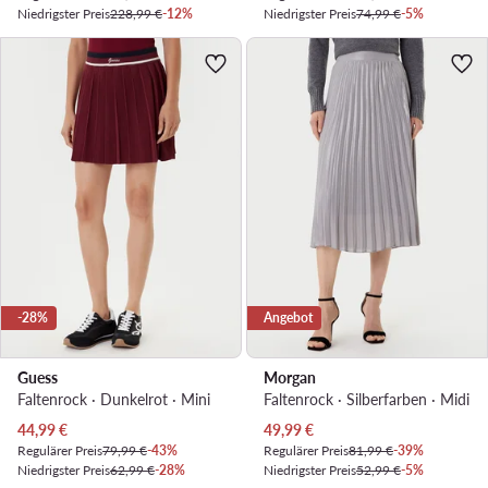
Niedrigster Preis
228,99 €
-12%
Niedrigster Preis
74,99 €
-5%
-28%
Angebot
Guess
Morgan
Faltenrock · Dunkelrot · Mini
Faltenrock · Silberfarben · Midi
Aktueller Preis
Aktueller Preis
44,99
€
49,99
€
Regulärer Preis
79,99 €
-43%
Regulärer Preis
81,99 €
-39%
Niedrigster Preis
62,99 €
-28%
Niedrigster Preis
52,99 €
-5%