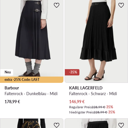
Neu
-35%
extra -25% Code: LAST
Barbour
KARL LAGERFELD
Faltenrock · Dunkelblau · Midi
Faltenrock · Schwarz · Midi
Aktueller Preis
178,99
€
146,99
€
Regulärer Preis
228,99 €
-35%
Niedrigster Preis
228,99 €
-35%