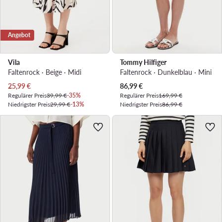
Angebot
Vila
Tommy Hilfiger
Faltenrock · Beige · Midi
Faltenrock · Dunkelblau · Mini
Aktueller Preis
Aktueller Preis
25,99
€
86,99
€
Regulärer Preis
39,99 €
-35%
Regulärer Preis
169,99 €
Niedrigster Preis
29,99 €
-13%
Niedrigster Preis
86,99 €