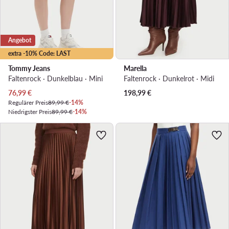
Angebot
extra -10% Code: LAST
Tommy Jeans
Marella
Faltenrock · Dunkelblau · Mini
Faltenrock · Dunkelrot · Midi
Aktueller Preis
76,99
€
198,99
€
Regulärer Preis
89,99 €
-14%
Niedrigster Preis
89,99 €
-14%