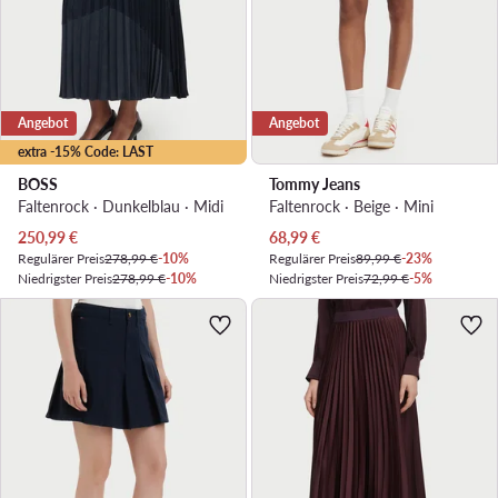
Angebot
Angebot
extra -15% Code: LAST
BOSS
Tommy Jeans
Faltenrock · Dunkelblau · Midi
Faltenrock · Beige · Mini
Aktueller Preis
Aktueller Preis
250,99
€
68,99
€
Regulärer Preis
278,99 €
-10%
Regulärer Preis
89,99 €
-23%
Niedrigster Preis
278,99 €
-10%
Niedrigster Preis
72,99 €
-5%