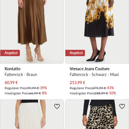
Angebot
Angebot
Kontatto
Versace Jeans Couture
Faltenrock · Braun
Faltenrock · Schwarz · Maxi
Aktueller Preis
Aktueller Preis
60,99
€
213,99
€
Regulärer Preis
99,99 €
-39%
Regulärer Preis
379,99 €
-43%
Niedrigster Preis
66,99 €
-8%
Niedrigster Preis
238,99 €
-10%