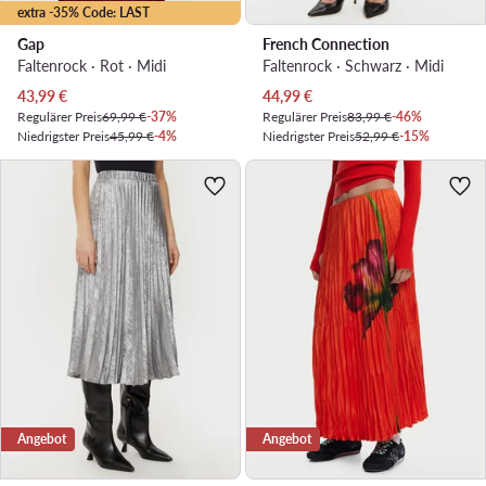
extra -35% Code: LAST
Gap
French Connection
Faltenrock · Rot · Midi
Faltenrock · Schwarz · Midi
Aktueller Preis
Aktueller Preis
43,99
€
44,99
€
Regulärer Preis
69,99 €
-37%
Regulärer Preis
83,99 €
-46%
Niedrigster Preis
45,99 €
-4%
Niedrigster Preis
52,99 €
-15%
Angebot
Angebot