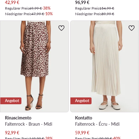
Aktueller Preis
Aktueller Preis
42,99
€
96,99
€
Regulärer Preis
69,99 €
-38%
Regulärer Preis
154,99 €
Niedrigster Preis
47,99 €
-10%
Niedrigster Preis
89,99 €
Angebot
Angebot
Rinascimento
Kontatto
Faltenrock · Braun · Midi
Faltenrock · Écru · Midi
Aktueller Preis
Aktueller Preis
92,99
€
59,99
€
Regulärer Preis
149,99 €
-38%
Regulärer Preis
99,99 €
-40%