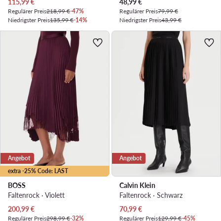
Aktueller Preis
Aktueller Preis
115,99
€
48,99
€
Regulärer Preis
218,99 €
-47%
Regulärer Preis
79,99 €
Niedrigster Preis
135,99 €
-14%
Niedrigster Preis
43,99 €
Angebot
Angebot
extra -25% Code: LAST
BOSS
Calvin Klein
Faltenrock · Violett
Faltenrock · Schwarz
Aktueller Preis
Aktueller Preis
200,99
€
70,99
€
Regulärer Preis
298,99 €
-32%
Regulärer Preis
129,99 €
-45%