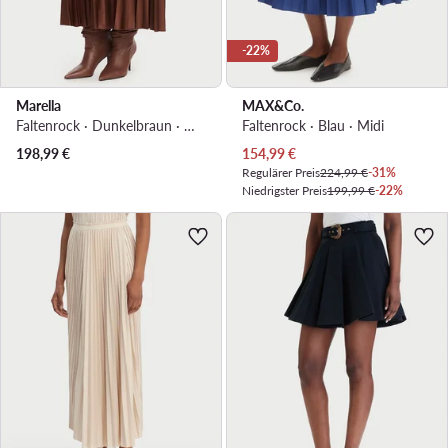
-22%
Marella
MAX&Co.
Faltenrock · Dunkelbraun · Midi
Faltenrock · Blau · Midi
Aktueller Preis
198,99
€
154,99
€
Regulärer Preis
224,99 €
-31%
Niedrigster Preis
199,99 €
-22%