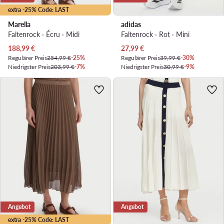
extra -25% Code: LAST
Marella
adidas
Faltenrock · Écru · Midi
Faltenrock · Rot · Mini
Aktueller Preis
Aktueller Preis
188,99
€
27,99
€
Regulärer Preis
254,99 €
-25%
Regulärer Preis
39,99 €
-30%
Niedrigster Preis
203,99 €
-7%
Niedrigster Preis
30,99 €
-9%
Angebot
Angebot
extra -25% Code: LAST