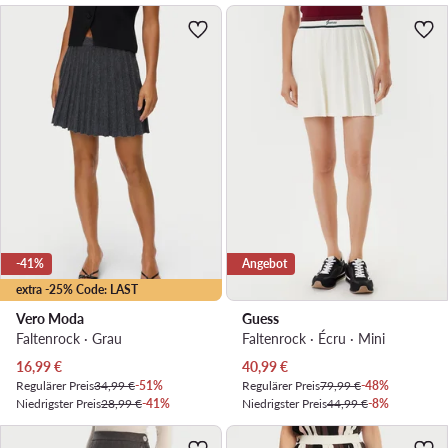
-41%
Angebot
extra -25% Code: LAST
Vero Moda
Guess
Faltenrock · Grau
Faltenrock · Écru · Mini
Aktueller Preis
Aktueller Preis
16,99
€
40,99
€
Regulärer Preis
34,99 €
-51%
Regulärer Preis
79,99 €
-48%
Niedrigster Preis
28,99 €
-41%
Niedrigster Preis
44,99 €
-8%