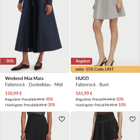
-30%
Angebot
extra -15% Code: LAST
Weekend Max Mara
HUGO
Faltenrock · Dunkelblau · Midi
Faltenrock · Bunt
Aktueller Preis
Aktueller Preis
150,99
€
161,99
€
Regulärer Preis
215,99 €
-30%
Regulärer Preis
179,99 €
-10%
Niedrigster Preis
215,99 €
-30%
Niedrigster Preis
179,99 €
-10%