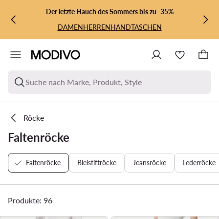
ZUM HAUPTINHALT SPRINGEN
ZUR SUCHE
Der letzte Hauch des Sommers bis zu -35%
DAMEN
HERREN
HANDTASCHEN
Suche nach Marke, Produkt, Style
Röcke
Faltenröcke
Faltenröcke
Bleistiftröcke
Jeansröcke
Lederröcke
Produkte: 96