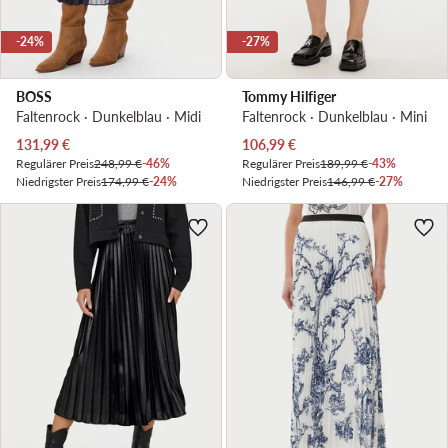
-24%
-27%
BOSS
Tommy Hilfiger
Faltenrock · Dunkelblau · Midi
Faltenrock · Dunkelblau · Mini
Aktueller Preis
Aktueller Preis
131,99
€
106,99
€
Regulärer Preis
248,99 €
-46%
Regulärer Preis
189,99 €
-43%
Niedrigster Preis
174,99 €
-24%
Niedrigster Preis
146,99 €
-27%