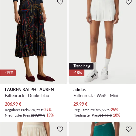
Trending
-19%
-18%
LAUREN RALPH LAUREN
adidas
Faltenrock · Dunkelblau
Faltenrock · Weiß · Mini
Aktueller Preis
Aktueller Preis
206,99
€
29,99
€
Regulärer Preis
294,99 €
-29%
Regulärer Preis
39,99 €
-25%
Niedrigster Preis
257,99 €
-19%
Niedrigster Preis
36,99 €
-18%