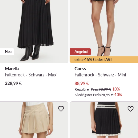
Neu
Angebot
extra -15% Code: LAST
Marella
Guess
Faltenrock · Schwarz · Maxi
Faltenrock · Schwarz · Mini
Aktueller Preis
228,99
€
88,99
€
Regulärer Preis
98,99 €
-10%
Niedrigster Preis
98,99 €
-10%