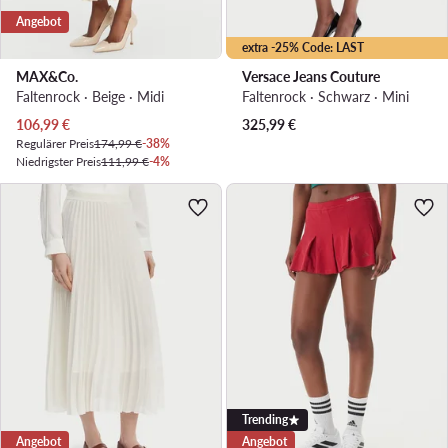
Angebot
extra -25% Code: LAST
MAX&Co.
Versace Jeans Couture
Faltenrock · Beige · Midi
Faltenrock · Schwarz · Mini
Aktueller Preis
106,99
€
325,99
€
Regulärer Preis
174,99 €
-38%
Niedrigster Preis
111,99 €
-4%
Trending
Angebot
Angebot