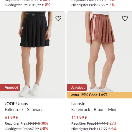
Niedrigster Preis
101,99 €
-8%
Niedrigster Preis
62,99 €
-4%
Angebot
Angebot
extra -25% Code: LAST
JOOP! Jeans
Lacoste
Faltenrock · Schwarz
Faltenrock · Braun · Mini
Aktueller Preis
Aktueller Preis
61,99
€
111,99
€
Regulärer Preis
99,99 €
-38%
Regulärer Preis
154,99 €
-27%
Niedrigster Preis
67,99 €
-8%
Niedrigster Preis
117,99 €
-5%