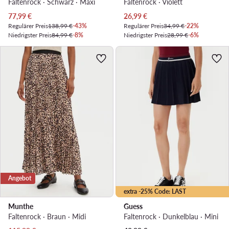
Faltenrock · Schwarz · Maxi
Faltenrock · Violett
Aktueller Preis
Aktueller Preis
77,99
€
26,99
€
Regulärer Preis
138,99 €
-43%
Regulärer Preis
34,99 €
-22%
Niedrigster Preis
84,99 €
-8%
Niedrigster Preis
28,99 €
-6%
Angebot
extra -25% Code: LAST
Munthe
Guess
Faltenrock · Braun · Midi
Faltenrock · Dunkelblau · Mini