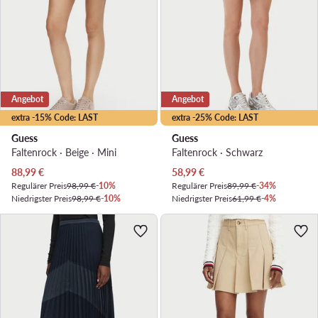
Angebot
Angebot
extra -15% Code: LAST
extra -25% Code: LAST
Guess
Guess
Faltenrock · Beige · Mini
Faltenrock · Schwarz
Aktueller Preis
Aktueller Preis
88,99
€
58,99
€
Regulärer Preis
98,99 €
-10%
Regulärer Preis
89,99 €
-34%
Niedrigster Preis
98,99 €
-10%
Niedrigster Preis
61,99 €
-4%