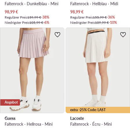
Faltenrock · Dunkelblau · Mini
Faltenrock · Hellblau · Midi
Aktueller Preis
Aktueller Preis
98,99
€
98,99
€
Regulärer Preis
159,99 €
-38%
Regulärer Preis
155,99 €
-36%
Niedrigster Preis
105,99 €
-6%
Niedrigster Preis
109,99 €
-10%
Angebot
extra -25% Code: LAST
Guess
Lacoste
Faltenrock · Hellrosa · Mini
Faltenrock · Écru · Mini