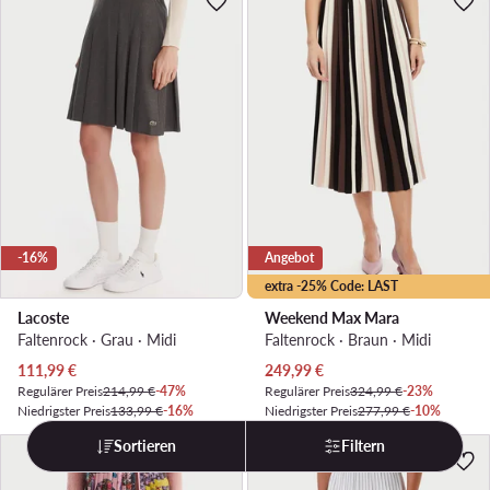
-16%
Angebot
extra -25% Code: LAST
Lacoste
Weekend Max Mara
Faltenrock · Grau · Midi
Faltenrock · Braun · Midi
Aktueller Preis
Aktueller Preis
111,99
€
249,99
€
Regulärer Preis
214,99 €
-47%
Regulärer Preis
324,99 €
-23%
Niedrigster Preis
133,99 €
-16%
Niedrigster Preis
277,99 €
-10%
Sortieren
Filtern