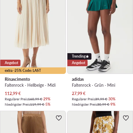
Trending
Angebot
Angebot
extra -25% Code: LAST
Rinascimento
adidas
Faltenrock · Hellbeige · Midi
Faltenrock · Grün · Mini
Aktueller Preis
Aktueller Preis
112,99
€
27,99
€
Regulärer Preis
160,99 €
-29%
Regulärer Preis
39,99 €
-30%
Niedrigster Preis
119,99 €
-5%
Niedrigster Preis
30,99 €
-9%