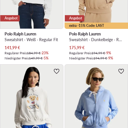
Angebot
Angebot
extra -15% Code: LAST
Polo Ralph Lauren
Polo Ralph Lauren
Sweatshirt · Weiß · Regular Fit
Sweatshirt · Dunkelbeige · Regular Fit
Aktueller Preis
Aktueller Preis
141,99
€
175,99
€
Regulärer Preis
184,99 €
-23%
Regulärer Preis
194,99 €
-9%
Niedrigster Preis
149,99 €
-5%
Niedrigster Preis
194,99 €
-9%