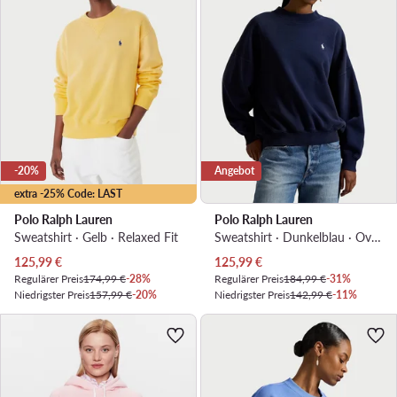
-20%
Angebot
extra -25% Code: LAST
Polo Ralph Lauren
Polo Ralph Lauren
Sweatshirt · Gelb · Relaxed Fit
Sweatshirt · Dunkelblau · Oversize
Aktueller Preis
Aktueller Preis
125,99
€
125,99
€
Regulärer Preis
174,99 €
-28%
Regulärer Preis
184,99 €
-31%
Niedrigster Preis
157,99 €
-20%
Niedrigster Preis
142,99 €
-11%