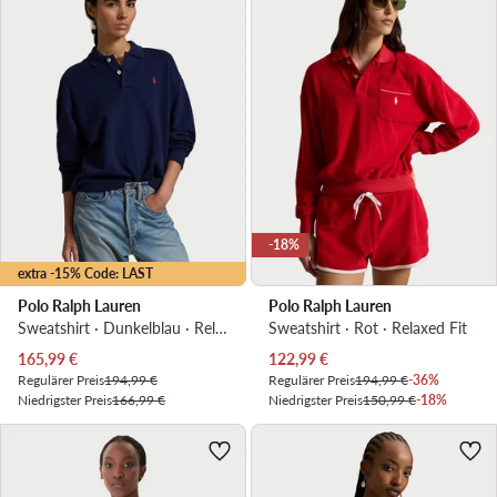
-18%
extra -15% Code: LAST
Polo Ralph Lauren
Polo Ralph Lauren
Sweatshirt · Dunkelblau · Relaxed Fit
Sweatshirt · Rot · Relaxed Fit
Aktueller Preis
Aktueller Preis
165,99
€
122,99
€
Regulärer Preis
194,99 €
Regulärer Preis
194,99 €
-36%
Niedrigster Preis
166,99 €
Niedrigster Preis
150,99 €
-18%