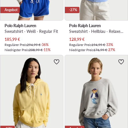
Angebot
-27%
Polo Ralph Lauren
Polo Ralph Lauren
Sweatshirt · Weiß · Regular Fit
Sweatshirt · Hellblau · Relaxed Fit
Aktueller Preis
Aktueller Preis
185,99
€
128,99
€
Regulärer Preis
294,99 €
-36%
Regulärer Preis
194,99 €
-33%
Niedrigster Preis
208,99 €
-11%
Niedrigster Preis
176,99 €
-27%