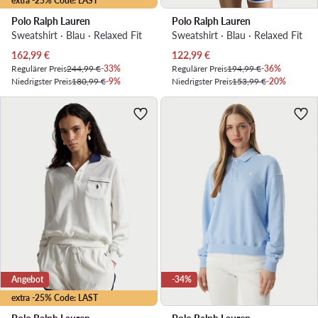
extra -25% Code: LAST
Polo Ralph Lauren
Polo Ralph Lauren
Sweatshirt · Blau · Relaxed Fit
Sweatshirt · Blau · Relaxed Fit
Aktueller Preis
Aktueller Preis
162,99
€
122,99
€
Regulärer Preis
244,99 €
-33%
Regulärer Preis
194,99 €
-36%
Niedrigster Preis
180,99 €
-9%
Niedrigster Preis
153,99 €
-20%
Angebot
-34%
extra -25% Code: LAST