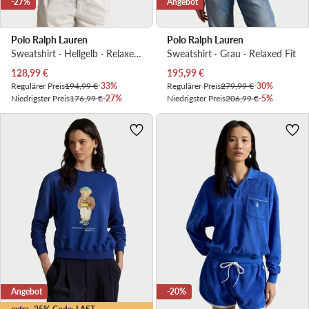
-27%
Angebot
Polo Ralph Lauren
Polo Ralph Lauren
Sweatshirt · Hellgelb · Relaxed Fit
Sweatshirt · Grau · Relaxed Fit
Aktueller Preis
Aktueller Preis
128,99
€
195,99
€
Regulärer Preis
194,99 €
-33%
Regulärer Preis
279,99 €
-30%
Niedrigster Preis
176,99 €
-27%
Niedrigster Preis
206,99 €
-5%
Angebot
-20%