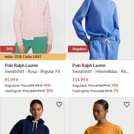
-36%
Angebot
extra -25% Code: LAST
Polo Ralph Lauren
Polo Ralph Lauren
Sweatshirt · Rosa · Regular Fit
Sweatshirt · Himmelblau · Relaxed Fit
Aktueller Preis
Aktueller Preis
95,99
€
114,99
€
Regulärer Preis
179,95 €
-46%
Regulärer Preis
174,99 €
-34%
Niedrigster Preis
149,99 €
-36%
Niedrigster Preis
116,99 €
-1%