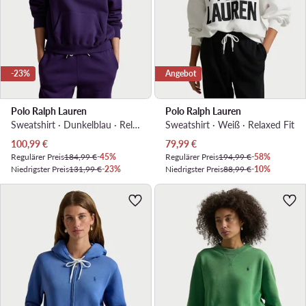
-23%
Angebot
Polo Ralph Lauren
Polo Ralph Lauren
Sweatshirt · Dunkelblau · Relaxed Fit
Sweatshirt · Weiß · Relaxed Fit
Aktueller Preis
Aktueller Preis
100,99
€
79,99
€
Regulärer Preis
184,99 €
-45%
Regulärer Preis
194,99 €
-58%
Niedrigster Preis
131,99 €
-23%
Niedrigster Preis
88,99 €
-10%