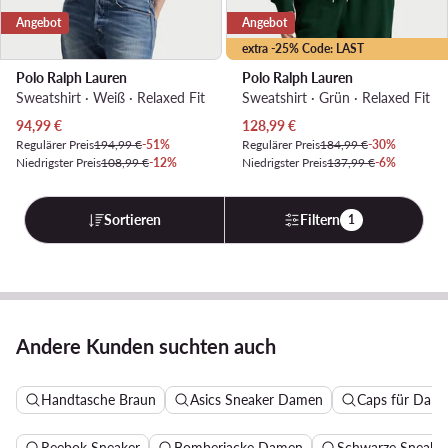
Angebot
Angebot
extra -25% Code: LAST
Polo Ralph Lauren
Polo Ralph Lauren
Sweatshirt · Weiß · Relaxed Fit
Sweatshirt · Grün · Relaxed Fit
Aktueller Preis
Aktueller Preis
94,99
€
128,99
€
Regulärer Preis
194,99 €
-51%
Regulärer Preis
184,99 €
-30%
Niedrigster Preis
108,99 €
-12%
Niedrigster Preis
137,99 €
-6%
Sortieren
Filtern
1
Andere Kunden suchten auch
Handtasche Braun
Asics Sneaker Damen
Caps für Dam
Reebok Sneaker
Bomberjacke Damen
Schwarze Sneake