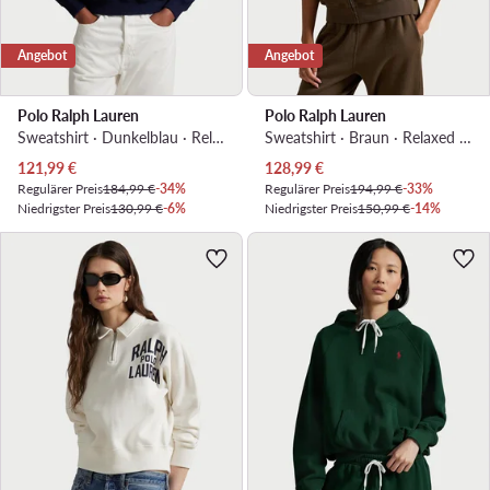
Angebot
Angebot
Polo Ralph Lauren
Polo Ralph Lauren
Sweatshirt · Dunkelblau · Relaxed Fit
Sweatshirt · Braun · Relaxed Fit
Aktueller Preis
Aktueller Preis
121,99
€
128,99
€
Regulärer Preis
184,99 €
-34%
Regulärer Preis
194,99 €
-33%
Niedrigster Preis
130,99 €
-6%
Niedrigster Preis
150,99 €
-14%