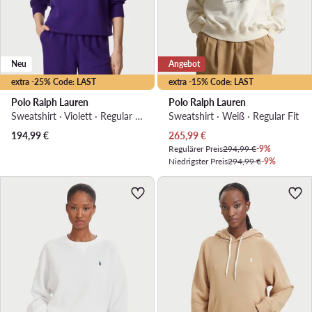
Neu
Angebot
extra -25% Code: LAST
extra -15% Code: LAST
Polo Ralph Lauren
Polo Ralph Lauren
Sweatshirt · Violett · Regular Fit
Sweatshirt · Weiß · Regular Fit
Aktueller Preis
194,99
€
265,99
€
Regulärer Preis
294,99 €
-9%
Niedrigster Preis
294,99 €
-9%