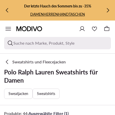
ZUM HAUPTINHALT SPRINGEN
ZUR SUCHE
Der letzte Hauch des Sommers bis zu -35%
DAMEN
HERREN
HANDTASCHEN
Suche nach Marke, Produkt, Style
Sweatshirts und Fleecejacken
Polo Ralph Lauren Sweatshirts für
Damen
Sweatjacken
Sweatshirts
Produkte: 44
·
Ausgewählte Filter (1)