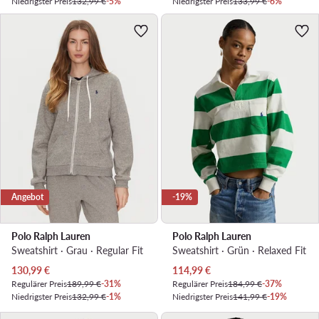
Niedrigster Preis
132,99 €
-5%
Niedrigster Preis
133,99 €
-6%
Angebot
-19%
Polo Ralph Lauren
Polo Ralph Lauren
Sweatshirt · Grau · Regular Fit
Sweatshirt · Grün · Relaxed Fit
Aktueller Preis
Aktueller Preis
130,99
€
114,99
€
Regulärer Preis
189,99 €
-31%
Regulärer Preis
184,99 €
-37%
Niedrigster Preis
132,99 €
-1%
Niedrigster Preis
141,99 €
-19%