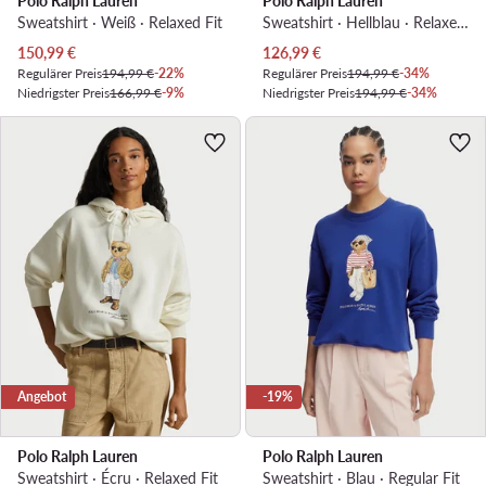
Polo Ralph Lauren
Polo Ralph Lauren
Sweatshirt · Weiß · Relaxed Fit
Sweatshirt · Hellblau · Relaxed Fit
Aktueller Preis
Aktueller Preis
150,99
€
126,99
€
Regulärer Preis
194,99 €
-22%
Regulärer Preis
194,99 €
-34%
Niedrigster Preis
166,99 €
-9%
Niedrigster Preis
194,99 €
-34%
Angebot
-19%
Polo Ralph Lauren
Polo Ralph Lauren
Sweatshirt · Écru · Relaxed Fit
Sweatshirt · Blau · Regular Fit