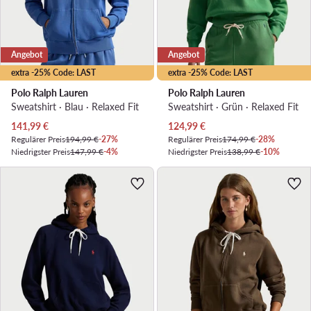
Angebot
Angebot
extra -25% Code: LAST
extra -25% Code: LAST
Polo Ralph Lauren
Polo Ralph Lauren
Sweatshirt · Blau · Relaxed Fit
Sweatshirt · Grün · Relaxed Fit
Aktueller Preis
Aktueller Preis
141,99
€
124,99
€
Regulärer Preis
194,99 €
-27%
Regulärer Preis
174,99 €
-28%
Niedrigster Preis
147,99 €
-4%
Niedrigster Preis
138,99 €
-10%