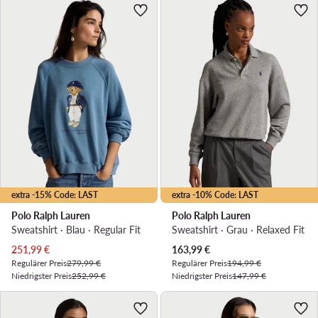
extra -15% Code: LAST
extra -10% Code: LAST
Polo Ralph Lauren
Polo Ralph Lauren
Sweatshirt · Blau · Regular Fit
Sweatshirt · Grau · Relaxed Fit
Aktueller Preis
Aktueller Preis
251,99
€
163,99
€
Regulärer Preis
279,99 €
Regulärer Preis
194,99 €
Niedrigster Preis
252,99 €
Niedrigster Preis
147,99 €