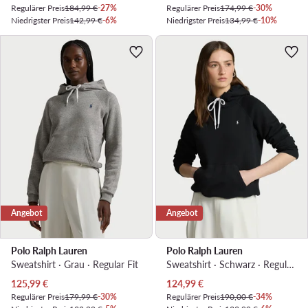
Regulärer Preis
184,99 €
-27%
Regulärer Preis
174,99 €
-30%
Niedrigster Preis
142,99 €
-6%
Niedrigster Preis
134,99 €
-10%
Angebot
Angebot
Polo Ralph Lauren
Polo Ralph Lauren
Sweatshirt · Grau · Regular Fit
Sweatshirt · Schwarz · Regular Fit
Aktueller Preis
Aktueller Preis
125,99
€
124,99
€
Regulärer Preis
179,99 €
-30%
Regulärer Preis
190,00 €
-34%