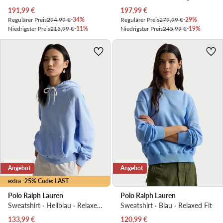
Aktueller Preis
Aktueller Preis
191,99
€
197,99
€
Regulärer Preis
294,99 €
-34%
Regulärer Preis
279,99 €
-29%
Niedrigster Preis
215,99 €
-11%
Niedrigster Preis
245,99 €
-19%
Angebot
Angebot
extra -25% Code: LAST
Polo Ralph Lauren
Polo Ralph Lauren
Sweatshirt · Hellblau · Relaxed Fit
Sweatshirt · Blau · Relaxed Fit
Aktueller Preis
Aktueller Preis
133,99
€
120,99
€