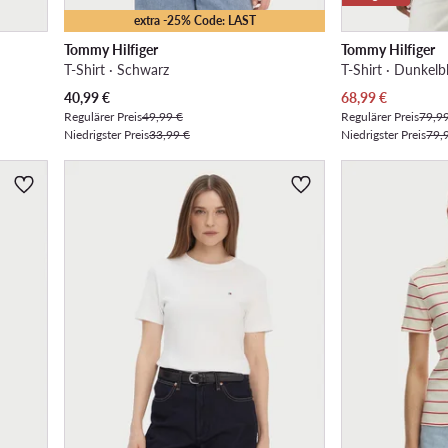
extra -25% Code: LAST
Tommy Hilfiger
Tommy Hilfiger
T-Shirt · Schwarz
T-Shirt · Dunkelb
Aktueller Preis
Aktueller Preis
40,99
€
68,99
€
Regulärer Preis
49,99 €
Regulärer Preis
79,9
Niedrigster Preis
33,99 €
Niedrigster Preis
79,