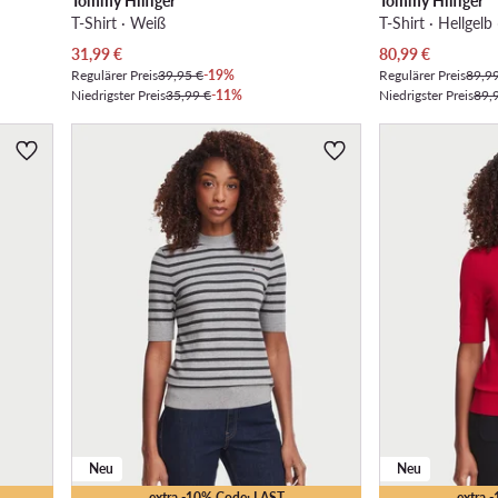
Tommy Hilfiger
Tommy Hilfiger
T-Shirt · Weiß
T-Shirt · Hellgelb
Aktueller Preis
Aktueller Preis
31,99
€
80,99
€
Regulärer Preis
39,95 €
-19%
Regulärer Preis
89,9
Niedrigster Preis
35,99 €
-11%
Niedrigster Preis
89,
Neu
Neu
extra -10% Code: LAST
extra 