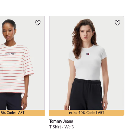
-15% Code: LAST
extra -10% Code: LAST
Tommy Jeans
T-Shirt · Weiß