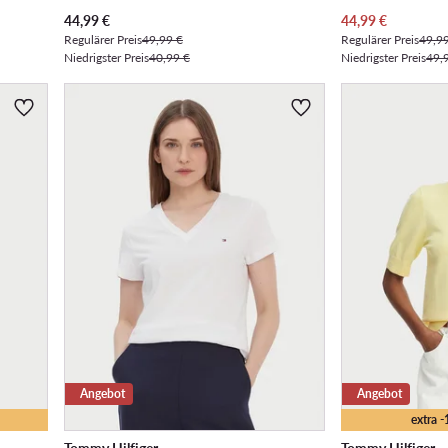
Aktueller Preis
Aktueller Preis
44,99
€
44,99
€
Regulärer Preis
49,99 €
Regulärer Preis
49,9
Niedrigster Preis
40,99 €
Niedrigster Preis
49,
Angebot
Angebot
extra 