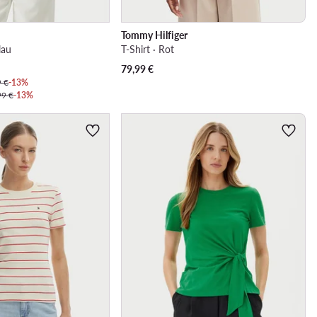
Tommy Hilfiger
lau
T-Shirt · Rot
79,99
€
9 €
-13%
99 €
-13%