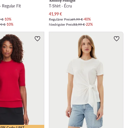
Tommy Hilfiger
 · Regular Fit
T-Shirt · Écru
Aktueller Preis
41,99
€
9 €
-10%
Regulärer Preis
69,99 €
-40%
99 €
-10%
Niedrigster Preis
53,99 €
-22%
-10% Code: LAST