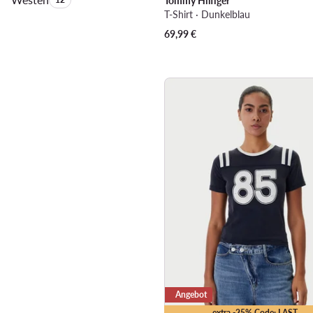
Tommy Hilfiger
T-Shirt · Dunkelblau
69,99
€
Angebot
extra -25% Code: LAST