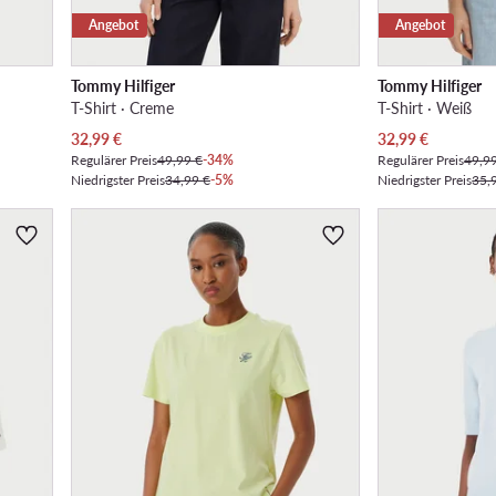
Angebot
Angebot
Tommy Hilfiger
Tommy Hilfiger
T-Shirt · Creme
T-Shirt · Weiß
Aktueller Preis
Aktueller Preis
32,99
€
32,99
€
Regulärer Preis
49,99 €
-34%
Regulärer Preis
49,9
Niedrigster Preis
34,99 €
-5%
Niedrigster Preis
35,