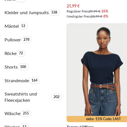
Aktueller Preis
21,99
€
Regulärer Preis
29,99 €
-26%
Kleider und Jumpsuits
Anzahl der Produkte:
338
Niedrigster Preis
23,99 €
-8%
Mäntel
Anzahl der Produkte:
53
Pullover
Anzahl der Produkte:
278
Röcke
Anzahl der Produkte:
72
Shorts
Anzahl der Produkte:
100
Strandmode
Anzahl der Produkte:
164
Sweatshirts und
Anzahl der Produkte:
202
Fleecejacken
Wäsche
Anzahl der Produkte:
255
extra -15% Code: LAST
Westen
Anzahl der Produkte:
12