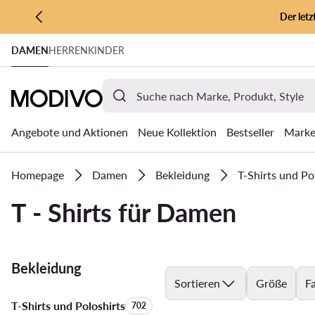
Der let
ZUM HAUPTINHALT SPRINGEN
DAMEN
HERREN
KINDER
ZUR SUCHE
Angebote und Aktionen
Neue Kollektion
Bestseller
Mark
Homepage
Damen
Bekleidung
T-Shirts und Po
T - Shirts für Damen
Bekleidung
Sortieren
Größe
F
T-Shirts und Poloshirts
Anzahl der Produkte:
702