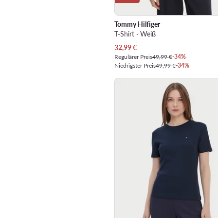
Tommy Hilfiger
T-Shirt · Weiß
Aktueller Preis
32,99
€
Regulärer Preis
49,99 €
-34%
Niedrigster Preis
49,99 €
-34%