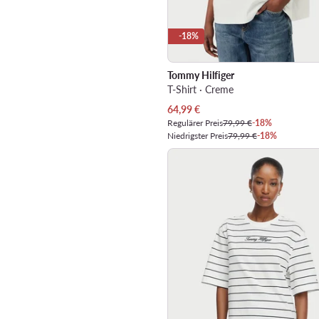
-18%
Tommy Hilfiger
T-Shirt · Creme
Aktueller Preis
64,99
€
Regulärer Preis
79,99 €
-18%
Niedrigster Preis
79,99 €
-18%