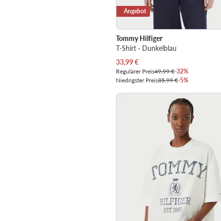
Angebot
Tommy Hilfiger
T-Shirt · Dunkelblau
Aktueller Preis
33,99
€
Regulärer Preis
49,99 €
-32%
Niedrigster Preis
35,99 €
-5%