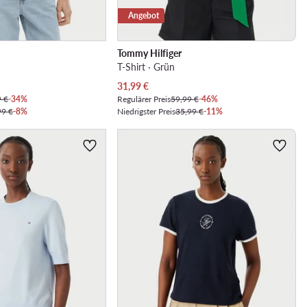
Angebot
Tommy Hilfiger
T-Shirt · Grün
Aktueller Preis
31,99
€
9 €
-34%
Regulärer Preis
59,99 €
-46%
99 €
-8%
Niedrigster Preis
35,99 €
-11%