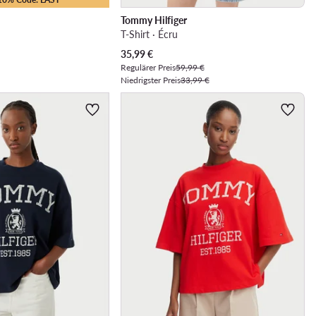
Tommy Hilfiger
T-Shirt · Écru
Aktueller Preis
35,99
€
Regulärer Preis
59,99 €
Niedrigster Preis
33,99 €