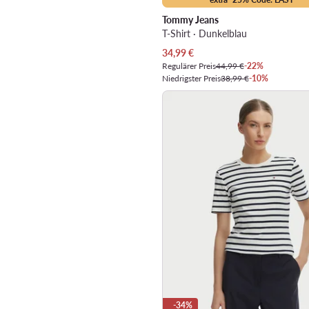
Tommy Jeans
T-Shirt · Dunkelblau
Aktueller Preis
34,99
€
Regulärer Preis
44,99 €
-22%
Niedrigster Preis
38,99 €
-10%
-34%