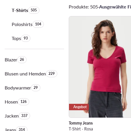
Produkte: 505
·
Ausgewählte Fil
T-Shirts
Anzahl der Produkte:
505
Poloshirts
Anzahl der Produkte:
104
Tops
Anzahl der Produkte:
93
Blazer
Anzahl der Produkte:
26
Blusen und Hemden
Anzahl der Produkte:
229
Bodywarmer
Anzahl der Produkte:
29
Hosen
Anzahl der Produkte:
126
Angebot
Jacken
Anzahl der Produkte:
337
Tommy Jeans
T-Shirt · Rosa
Jeans
Anzahl der Produkte:
314