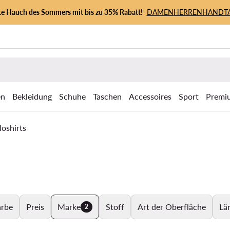
zte Hauch des Sommers mit bis zu 35% Rabatt!
DAMEN
HERREN
HANDT
en
Bekleidung
Schuhe
Taschen
Accessoires
Sport
Premi
loshirts
arbe
Preis
Marke
Stoff
Art der Oberfläche
Lä
2