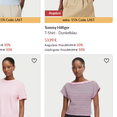
Angebot
-15% Code: LAST
extra -15% Code: LAST
Tommy Hilfiger
T-Shirt · Dunkelblau
Aktueller Preis
53,99
€
9 €
-10%
Regulärer Preis
59,99 €
-10%
99 €
-10%
Niedrigster Preis
59,99 €
-10%