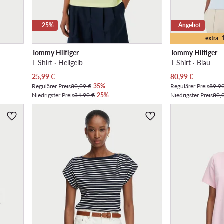
-25%
Angebot
extra 
Tommy Hilfiger
Tommy Hilfiger
T-Shirt · Hellgelb
T-Shirt · Blau
Aktueller Preis
Aktueller Preis
25,99
€
80,99
€
Regulärer Preis
39,99 €
-35%
Regulärer Preis
89,9
Niedrigster Preis
34,99 €
-25%
Niedrigster Preis
89,