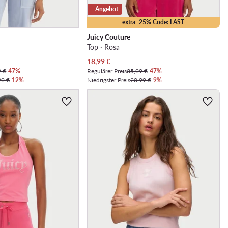
Angebot
extra -25% Code: LAST
Juicy Couture
Top · Rosa
Aktueller Preis
18,99
€
9 €
-47%
Regulärer Preis
35,99 €
-47%
99 €
-12%
Niedrigster Preis
20,99 €
-9%