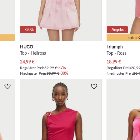
-30%
Angebot
extra 
HUGO
Triumph
Top · Hellrosa
Top · Rosa
Aktueller Preis
Aktueller Preis
24,99
€
18,99
€
Regulärer Preis
39,99 €
-37%
Regulärer Preis
20,9
Niedrigster Preis
35,99 €
-30%
Niedrigster Preis
20,