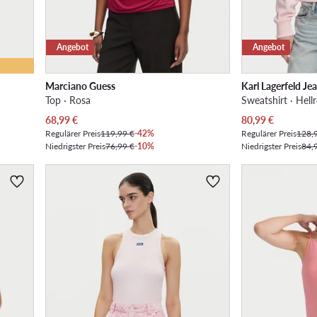
Angebot
Angebot
Marciano Guess
Karl Lagerfeld Je
Top · Rosa
Sweatshirt · Hell
Aktueller Preis
Aktueller Preis
68,99
€
80,99
€
Regulärer Preis
119,99 €
-42%
Regulärer Preis
128,
Niedrigster Preis
76,99 €
-10%
Niedrigster Preis
84,