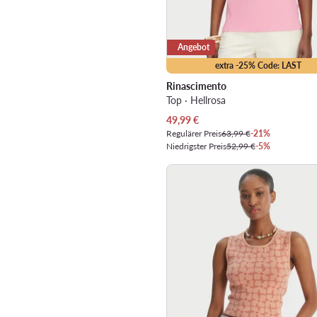
Angebot
extra -25% Code: LAST
Rinascimento
Top · Hellrosa
Aktueller Preis
49,99
€
Regulärer Preis
63,99 €
-21%
Niedrigster Preis
52,99 €
-5%