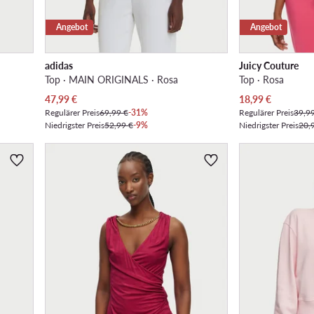
Angebot
Angebot
adidas
Juicy Couture
Top · MAIN ORIGINALS · Rosa
Top · Rosa
Aktueller Preis
Aktueller Preis
47,99
€
18,99
€
Regulärer Preis
69,99 €
-31%
Regulärer Preis
39,9
Niedrigster Preis
52,99 €
-9%
Niedrigster Preis
20,