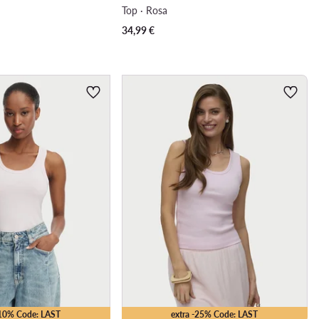
Top · Rosa
34,99
€
-10% Code: LAST
extra -25% Code: LAST