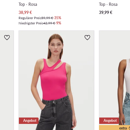
Top · Rosa
Top · Rosa
Aktueller Preis
38,99
€
39,99
€
Regulärer Preis
59,99 €
-35%
Niedrigster Preis
42,99 €
-9%
Angebot
Angebot
extra 