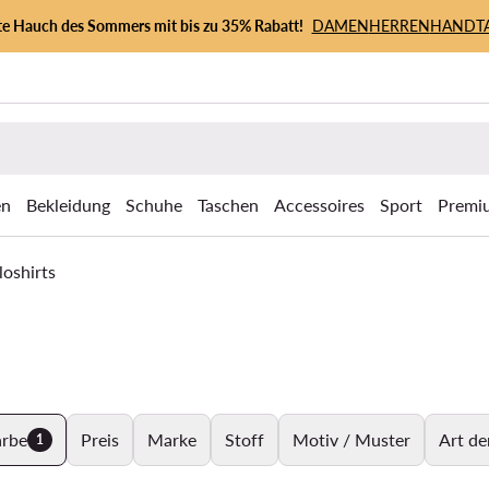
zte Hauch des Sommers mit bis zu 35% Rabatt!
DAMEN
HERREN
HANDT
en
Bekleidung
Schuhe
Taschen
Accessoires
Sport
Premi
loshirts
arbe
Preis
Marke
Stoff
Motiv / Muster
Art de
1