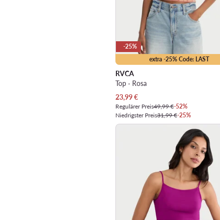
-25%
extra -25% Code: LAST
RVCA
Top · Rosa
Aktueller Preis
23,99
€
Regulärer Preis
49,99 €
-52%
Niedrigster Preis
31,99 €
-25%