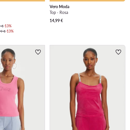
Vero Moda
Top · Rosa
14,99
€
9 €
-13%
99 €
-13%