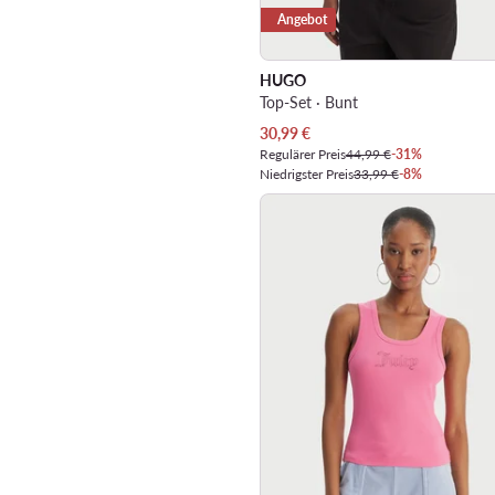
Angebot
HUGO
Top-Set · Bunt
Aktueller Preis
30,99
€
Regulärer Preis
44,99 €
-31%
Niedrigster Preis
33,99 €
-8%