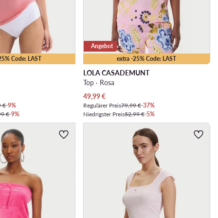
Angebot
-25% Code: LAST
extra -25% Code: LAST
LOLA CASADEMUNT
Top · Rosa
Aktueller Preis
49,99
€
9 €
-9%
Regulärer Preis
79,99 €
-37%
99 €
-9%
Niedrigster Preis
52,99 €
-5%