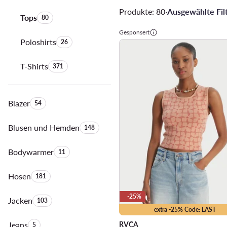
Produkte: 80
·
Ausgewählte Filt
Tops
Anzahl der Produkte:
80
Gesponsert
Poloshirts
Anzahl der Produkte:
26
T-Shirts
Anzahl der Produkte:
371
Blazer
Anzahl der Produkte:
54
Blusen und Hemden
Anzahl der Produkte:
148
Bodywarmer
Anzahl der Produkte:
11
Hosen
Anzahl der Produkte:
181
-25%
Jacken
Anzahl der Produkte:
103
extra -25% Code: LAST
Jeans
Anzahl der Produkte:
RVCA
5