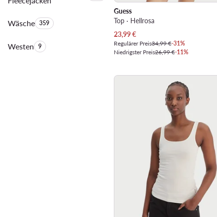
Fleecejacken
Guess
Top · Hellrosa
Wäsche
Anzahl der Produkte:
359
Aktueller Preis
23,99
€
Regulärer Preis
34,99 €
-31%
Westen
Anzahl der Produkte:
9
Niedrigster Preis
26,99 €
-11%