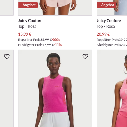
Angebot
Angebot
Juicy Couture
Juicy Couture
Top · Rosa
Top · Rosa
Aktueller Preis
Aktueller Preis
15,99
€
20,99
€
Regulärer Preis
35,99 €
-55%
Regulärer Preis
39,9
Niedrigster Preis
17,99 €
-11%
Niedrigster Preis
23,