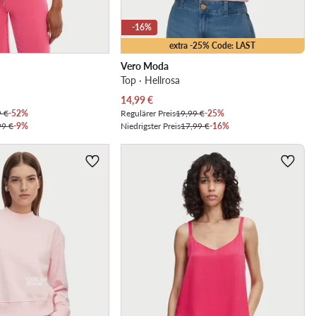
-16%
extra -25% Code: LAST
Vero Moda
Top · Hellrosa
Aktueller Preis
14,99
€
9 €
-52%
Regulärer Preis
19,99 €
-25%
99 €
-9%
Niedrigster Preis
17,99 €
-16%