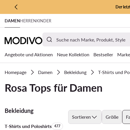
Der let
ZUM HAUPTINHALT SPRINGEN
DAMEN
HERREN
KINDER
ZUR SUCHE
Angebote und Aktionen
Neue Kollektion
Bestseller
Mark
Homepage
Damen
Bekleidung
T-Shirts und Po
Rosa Tops für Damen
Bekleidung
Sortieren
Größe
F
T-Shirts und Poloshirts
Anzahl der Produkte:
477