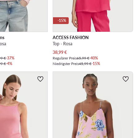
-15%
ans
ACCESS FASHION
rosa
Top · Rosa
Aktueller Preis
38,99
€
99 €
-37%
Regulärer Preis
65,99 €
-40%
99 €
-4%
Niedrigster Preis
45,99 €
-15%