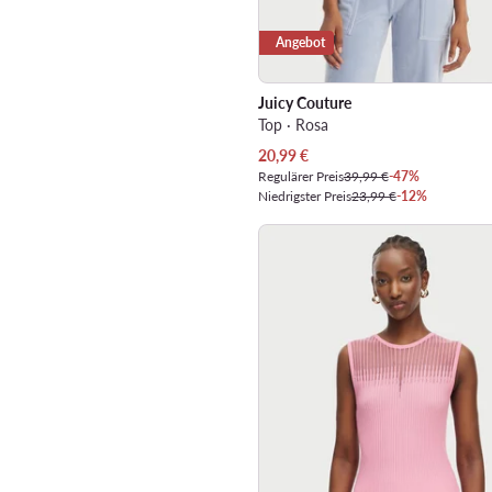
Angebot
Juicy Couture
Top · Rosa
Aktueller Preis
20,99
€
Regulärer Preis
39,99 €
-47%
Niedrigster Preis
23,99 €
-12%