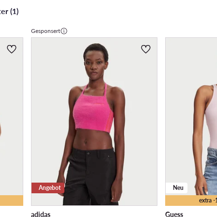
er (1)
Gesponsert
Angebot
Neu
extra 
adidas
Guess