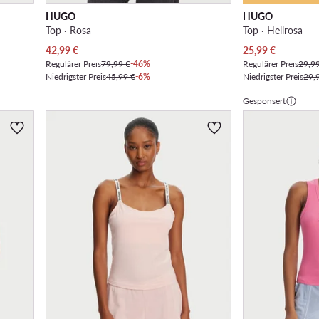
HUGO
HUGO
Top · Rosa
Top · Hellrosa
Aktueller Preis
Aktueller Preis
42,99
€
25,99
€
Regulärer Preis
79,99 €
-46%
Regulärer Preis
29,9
Niedrigster Preis
45,99 €
-6%
Niedrigster Preis
29,
Gesponsert