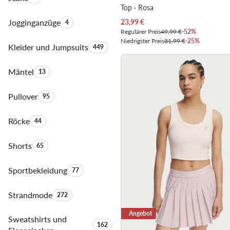
Top · Rosa
Aktueller Preis
Jogginganzüge
Anzahl der Produkte:
23,99
€
4
Regulärer Preis
49,99 €
-52%
Niedrigster Preis
31,99 €
-25%
Kleider und Jumpsuits
Anzahl der Produkte:
449
Mäntel
Anzahl der Produkte:
13
Pullover
Anzahl der Produkte:
95
Röcke
Anzahl der Produkte:
44
Shorts
Anzahl der Produkte:
65
Sportbekleidung
Anzahl der Produkte:
77
Strandmode
Anzahl der Produkte:
272
Angebot
Sweatshirts und
Anzahl der Produkte:
162