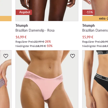
Angebot
-15%
extra 
Triumph
Triumph
Brazilian Damenslip · Rosa
Brazilian Damens
Aktueller Preis
Aktueller Preis
16,99
€
15,99
€
Regulärer Preis
22,99 €
-26%
Regulärer Preis
20,9
Niedrigster Preis
18,99 €
-10%
Niedrigster Preis
18,