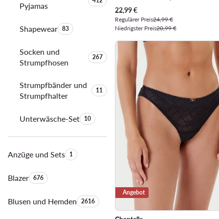
Anzahl der Produkte:
412
Pyjamas
Aktueller Preis
22,99
€
Regulärer Preis
24,99 €
Shapewear
Anzahl der Produkte:
Niedrigster Preis
20,99 €
83
Socken und
Anzahl der Produkte:
267
Strumpfhosen
Strumpfbänder und
Anzahl der Produkte:
11
Strumpfhalter
Unterwäsche-Set
Anzahl der Produkte:
10
Anzüge und Sets
Anzahl der Produkte:
1
Blazer
Anzahl der Produkte:
676
Angebot
Blusen und Hemden
Anzahl der Produkte:
2616