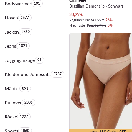
Chantelle
Bodywarmer
Anzahl der Produkte:
191
Brazilian Damenslip · Schwarz
Aktueller Preis
30,99
€
Hosen
Anzahl der Produkte:
2677
Regulärer Preis
41,99 €
-26%
Niedrigster Preis
33,99 €
-8%
Jacken
Anzahl der Produkte:
2850
Jeans
Anzahl der Produkte:
1821
Jogginganzüge
Anzahl der Produkte:
91
Kleider und Jumpsuits
Anzahl der Produkte:
5737
Mäntel
Anzahl der Produkte:
891
Pullover
Anzahl der Produkte:
2005
Röcke
Anzahl der Produkte:
1227
Shorts
Anzahl der Produkte:
1060
extra -25% Code: LAST