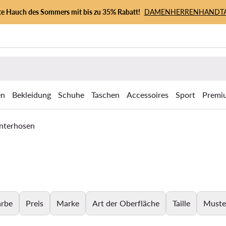
zte Hauch des Sommers mit bis zu 35% Rabatt!
DAMEN
HERREN
HANDT
en
Bekleidung
Schuhe
Taschen
Accessoires
Sport
Premi
nterhosen
arbe
Preis
Marke
Art der Oberfläche
Taille
Muste