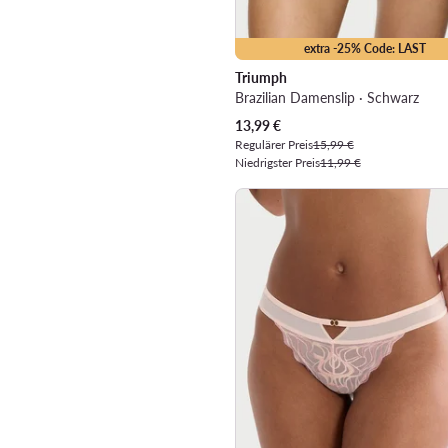
extra -25% Code: LAST
Triumph
Brazilian Damenslip · Schwarz
Aktueller Preis
13,99
€
Regulärer Preis
15,99 €
Niedrigster Preis
11,99 €