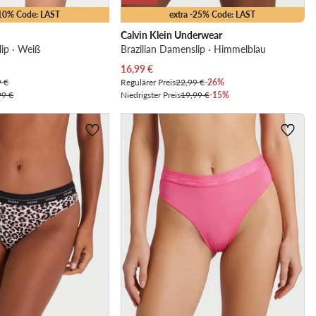
-10% Code: LAST
extra -25% Code: LAST
Calvin Klein Underwear
lip · Weiß
Brazilian Damenslip · Himmelblau
Aktueller Preis
16,99
€
9 €
Regulärer Preis
22,99 €
-26%
99 €
Niedrigster Preis
19,99 €
-15%