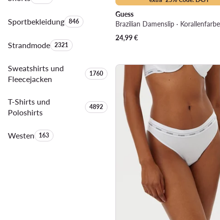
Guess
Sportbekleidung
Anzahl der Produkte:
846
Brazilian Damenslip · Korallenfarb
24,99
€
Strandmode
Anzahl der Produkte:
2321
Sweatshirts und
Anzahl der Produkte:
1760
Fleecejacken
T-Shirts und
Anzahl der Produkte:
4892
Poloshirts
Westen
Anzahl der Produkte:
163