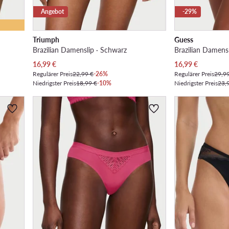
Angebot
-29%
Triumph
Guess
Brazilian Damenslip · Schwarz
Brazilian Damens
Aktueller Preis
Aktueller Preis
16,99
€
16,99
€
Regulärer Preis
22,99 €
-26%
Regulärer Preis
29,9
Niedrigster Preis
18,99 €
-10%
Niedrigster Preis
23,