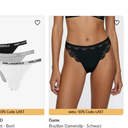
-10% Code: LAST
extra -10% Code: LAST
LD
Guess
et · Bunt
Brazilian Damenslip · Schwarz