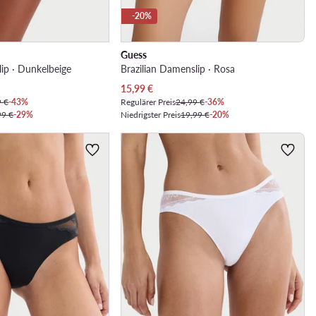
-20%
Guess
lip · Dunkelbeige
Brazilian Damenslip · Rosa
Aktueller Preis
15,99
€
9 €
-43%
Regulärer Preis
24,99 €
-36%
99 €
-29%
Niedrigster Preis
19,99 €
-20%