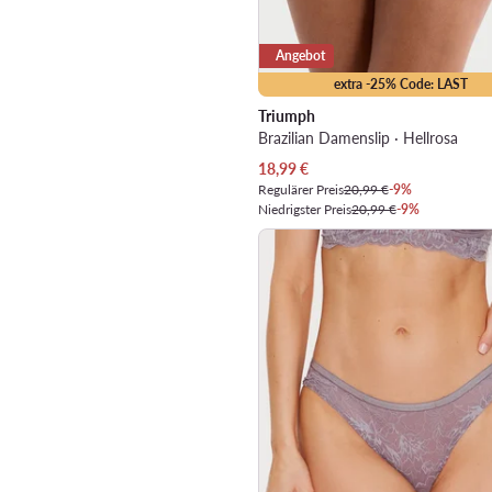
Angebot
extra -25% Code: LAST
Triumph
Brazilian Damenslip · Hellrosa
Aktueller Preis
18,99
€
Regulärer Preis
20,99 €
-9%
Niedrigster Preis
20,99 €
-9%