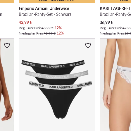
Emporio Armani Underwear
KARL LAGERFE
en
Brazilian-Panty-Set · Schwarz
Brazilian-Panty-S
Aktueller Preis
Aktueller Preis
42,99
€
36,99
€
Regulärer Preis
48,99 €
-12%
Regulärer Preis
42,9
Niedrigster Preis
48,99 €
-12%
Niedrigster Preis
29,