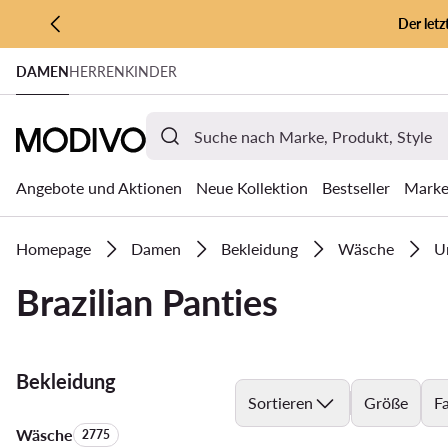
Der let
ZUM HAUPTINHALT SPRINGEN
DAMEN
HERREN
KINDER
ZUR SUCHE
Angebote und Aktionen
Neue Kollektion
Bestseller
Mark
Homepage
Damen
Bekleidung
Wäsche
U
Brazilian Panties
Bekleidung
Sortieren
Größe
F
Wäsche
Anzahl der Produkte:
2775