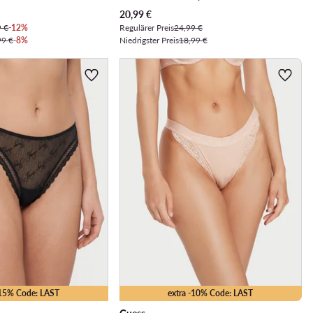
Aktueller Preis
20,99
€
9 €
-12%
Regulärer Preis
24,99 €
99 €
-8%
Niedrigster Preis
18,99 €
-15% Code: LAST
extra -10% Code: LAST