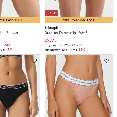
-15%
-25% Code: LAST
extra -25% Code: LAST
Triumph
lip · Schwarz
Brazilian Damenslip · Weiß
Aktueller Preis
15,99
€
9 €
-23%
Regulärer Preis
20,99 €
-23%
99 €
-15%
Niedrigster Preis
18,99 €
-15%