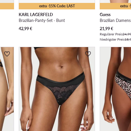
extra -15% Code: LAST
extra 
KARL LAGERFELD
Guess
Brazilian-Panty-Set · Bunt
Brazilian Damens
Aktueller Preis
42,99
€
21,99
€
Regulärer Preis
24,9
Niedrigster Preis
18,