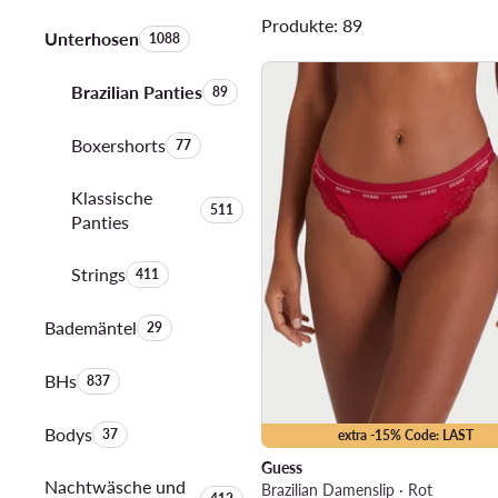
Produkte: 89
Unterhosen
Anzahl der Produkte:
1088
Brazilian Panties
Anzahl der Produkte:
89
Boxershorts
Anzahl der Produkte:
77
Klassische
Anzahl der Produkte:
511
Panties
Strings
Anzahl der Produkte:
411
Bademäntel
Anzahl der Produkte:
29
BHs
Anzahl der Produkte:
837
Bodys
Anzahl der Produkte:
37
extra -15% Code: LAST
Guess
Nachtwäsche und
Brazilian Damenslip · Rot