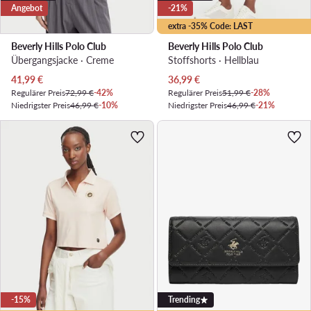
Angebot
-21%
extra -35% Code: LAST
Beverly Hills Polo Club
Beverly Hills Polo Club
Übergangsjacke · Creme
Stoffshorts · Hellblau
Aktueller Preis
Aktueller Preis
41,99
€
36,99
€
Regulärer Preis
72,99 €
-42%
Regulärer Preis
51,99 €
-28%
Niedrigster Preis
46,99 €
-10%
Niedrigster Preis
46,99 €
-21%
-15%
Trending