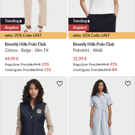
Trending
Trending
Angebot
Angebot
extra -25% Code: LAST
extra -25% Code: LAST
Beverly Hills Polo Club
Beverly Hills Polo Club
Chinos · Beige · Slim Fit
Poloshirt · Weiß
Aktueller Preis
Aktueller Preis
44,99
€
31,99
€
Regulärer Preis
56,99 €
-21%
Regulärer Preis
54,99 €
-41%
Niedrigster Preis
50,99 €
-11%
Niedrigster Preis
34,99 €
-8%