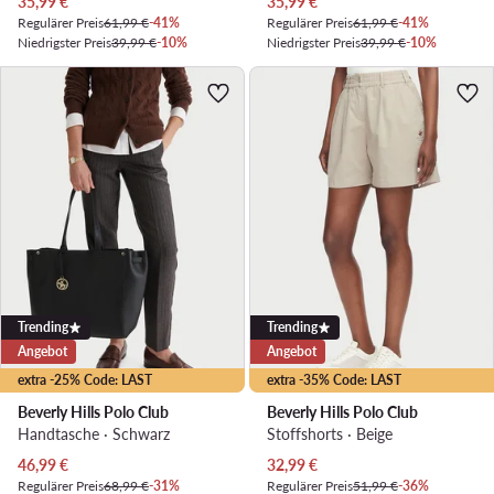
Aktueller Preis
Aktueller Preis
35,99
€
35,99
€
Regulärer Preis
61,99 €
-41%
Regulärer Preis
61,99 €
-41%
Niedrigster Preis
39,99 €
-10%
Niedrigster Preis
39,99 €
-10%
Trending
Trending
Angebot
Angebot
extra -25% Code: LAST
extra -35% Code: LAST
Beverly Hills Polo Club
Beverly Hills Polo Club
Handtasche · Schwarz
Stoffshorts · Beige
Aktueller Preis
Aktueller Preis
46,99
€
32,99
€
Regulärer Preis
68,99 €
-31%
Regulärer Preis
51,99 €
-36%