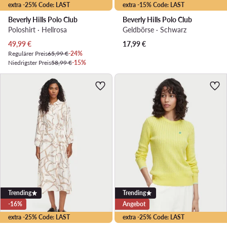
extra -25% Code: LAST
extra -15% Code: LAST
Beverly Hills Polo Club
Beverly Hills Polo Club
Poloshirt · Hellrosa
Geldbörse · Schwarz
Aktueller Preis
49,99
€
17,99
€
Regulärer Preis
65,99 €
-24%
Niedrigster Preis
58,99 €
-15%
Trending
Trending
-16%
Angebot
extra -25% Code: LAST
extra -25% Code: LAST