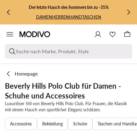
ZUM HAUPTINHALT SPRINGEN
ZUR SUCHE
Der letzte Hauch des Sommers bis zu -35%
DAMEN
HERREN
HANDTASCHEN
Suche nach Marke, Produkt, Style
Homepage
Beverly Hills Polo Club für Damen -
Schuhe und Accessoires
Luxuriöser Stil von Beverly Hills Polo Club. Für Frauen, die Klassik
mit einem Hauch von sportlicher Eleganz schätzen.
Accessoires
Bekleidung
Schuhe
Taschen und Handta