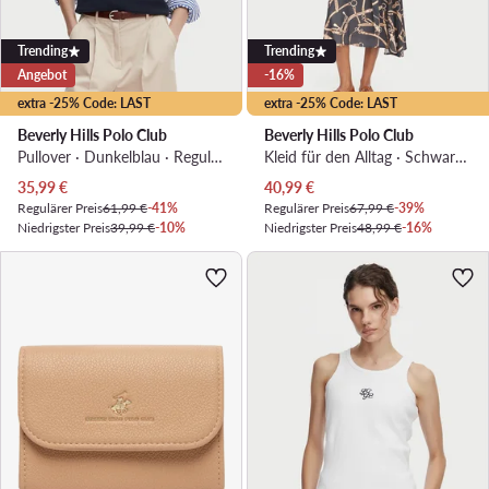
Trending
Trending
Angebot
-16%
extra -25% Code: LAST
extra -25% Code: LAST
Beverly Hills Polo Club
Beverly Hills Polo Club
Pullover · Dunkelblau · Regular Fit
Kleid für den Alltag · Schwarz · Midi
Aktueller Preis
Aktueller Preis
35,99
€
40,99
€
Regulärer Preis
61,99 €
-41%
Regulärer Preis
67,99 €
-39%
Niedrigster Preis
39,99 €
-10%
Niedrigster Preis
48,99 €
-16%