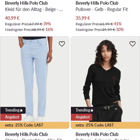
Beverly Hills Polo Club
Beverly Hills Polo Club
Kleid für den Alltag · Beige · Midi
Pullover · Gelb · Regular Fit
Aktueller Preis
Aktueller Preis
40,99
€
35,99
€
Regulärer Preis
67,99 €
-39%
Regulärer Preis
61,99 €
-41%
Niedrigster Preis
48,99 €
-16%
Niedrigster Preis
39,99 €
-10%
Trending
Trending
Angebot
Angebot
extra -25% Code: LAST
extra -25% Code: LAST
Beverly Hills Polo Club
Beverly Hills Polo Club