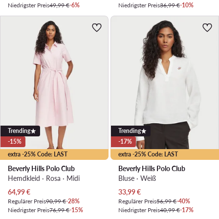
Niedrigster Preis
49,99 €
-6%
Niedrigster Preis
36,99 €
-10%
Trending
Trending
-15%
-17%
extra -25% Code: LAST
extra -25% Code: LAST
Beverly Hills Polo Club
Beverly Hills Polo Club
Hemdkleid · Rosa · Midi
Bluse · Weiß
Aktueller Preis
Aktueller Preis
64,99
€
33,99
€
Regulärer Preis
90,99 €
-28%
Regulärer Preis
56,99 €
-40%
Niedrigster Preis
76,99 €
-15%
Niedrigster Preis
40,99 €
-17%