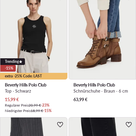
Trending
-15%
extra -25% Code: LAST
Beverly Hills Polo Club
Beverly Hills Polo Club
Top · Schwarz
Schnürschuhe · Braun · 6 cm
Aktueller Preis
15,99
€
63,99
€
Regulärer Preis
20,99 €
-23%
Niedrigster Preis
18,99 €
-15%