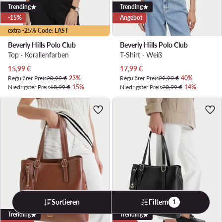
Trending
Trending
-15%
Angebot
extra -25% Code: LAST
Beverly Hills Polo Club
Beverly Hills Polo Club
Top · Korallenfarben
T-Shirt · Weiß
Aktueller Preis
Aktueller Preis
15,99
€
17,99
€
Regulärer Preis
20,99 €
-23%
Regulärer Preis
29,99 €
-40%
Niedrigster Preis
18,99 €
-15%
Niedrigster Preis
20,99 €
-14%
Sortieren
Filtern
1
Trending
Trending