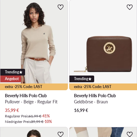
Trending
Angebot
Trending
extra -25% Code: LAST
extra -25% Code: LAST
Beverly Hills Polo Club
Beverly Hills Polo Club
Pullover · Beige · Regular Fit
Geldbörse · Braun
Aktueller Preis
35,99
€
16,99
€
Regulärer Preis
61,99 €
-41%
Niedrigster Preis
39,99 €
-10%