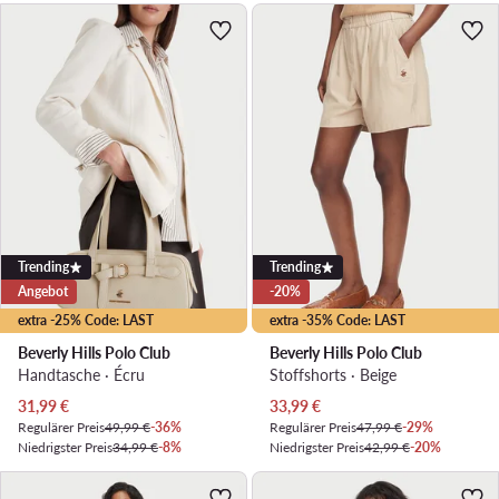
Trending
Trending
Angebot
-20%
extra -25% Code: LAST
extra -35% Code: LAST
Beverly Hills Polo Club
Beverly Hills Polo Club
Handtasche · Écru
Stoffshorts · Beige
Aktueller Preis
Aktueller Preis
31,99
€
33,99
€
Regulärer Preis
49,99 €
-36%
Regulärer Preis
47,99 €
-29%
Niedrigster Preis
34,99 €
-8%
Niedrigster Preis
42,99 €
-20%