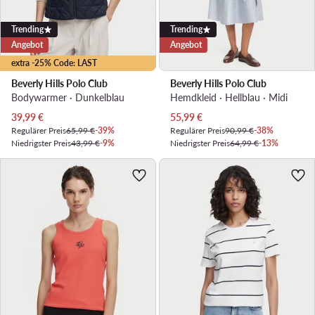
Trending
Trending
Angebot
Angebot
extra -25% Code: LAST
Beverly Hills Polo Club
Beverly Hills Polo Club
Bodywarmer · Dunkelblau
Hemdkleid · Hellblau · Midi
Aktueller Preis
Aktueller Preis
39,99
€
55,99
€
Regulärer Preis
65,99 €
-39%
Regulärer Preis
90,99 €
-38%
Niedrigster Preis
43,99 €
-9%
Niedrigster Preis
64,99 €
-13%