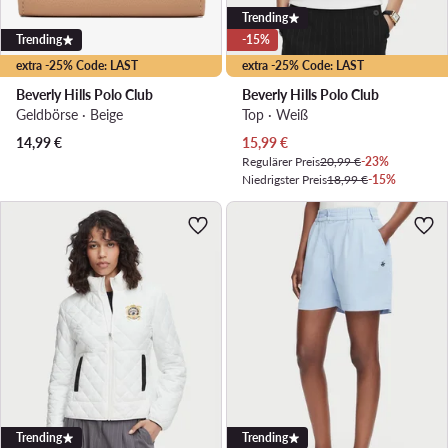
Trending
Trending
-15%
extra -25% Code: LAST
extra -25% Code: LAST
Beverly Hills Polo Club
Beverly Hills Polo Club
Geldbörse · Beige
Top · Weiß
Aktueller Preis
14,99
€
15,99
€
Regulärer Preis
20,99 €
-23%
Niedrigster Preis
18,99 €
-15%
Trending
Trending