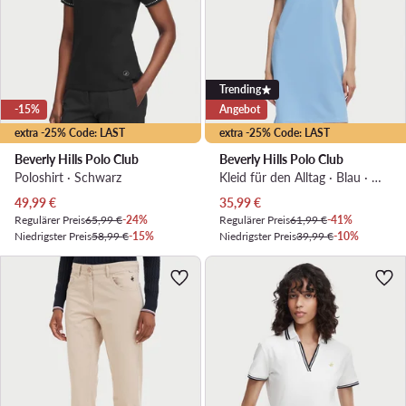
Trending
-15%
Angebot
extra -25% Code: LAST
extra -25% Code: LAST
Beverly Hills Polo Club
Beverly Hills Polo Club
Poloshirt · Schwarz
Kleid für den Alltag · Blau · Mini
Aktueller Preis
Aktueller Preis
49,99
€
35,99
€
Regulärer Preis
65,99 €
-24%
Regulärer Preis
61,99 €
-41%
Niedrigster Preis
58,99 €
-15%
Niedrigster Preis
39,99 €
-10%