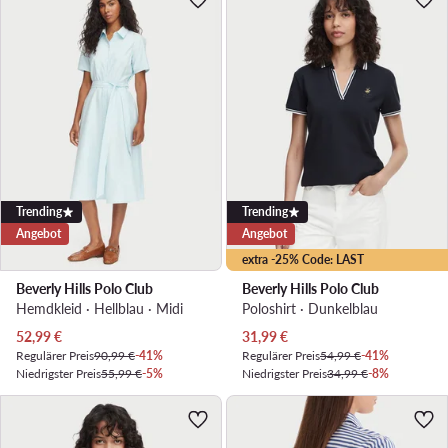
Trending
Trending
Angebot
Angebot
extra -25% Code: LAST
Beverly Hills Polo Club
Beverly Hills Polo Club
Hemdkleid · Hellblau · Midi
Poloshirt · Dunkelblau
Aktueller Preis
Aktueller Preis
52,99
€
31,99
€
Regulärer Preis
90,99 €
-41%
Regulärer Preis
54,99 €
-41%
Niedrigster Preis
55,99 €
-5%
Niedrigster Preis
34,99 €
-8%