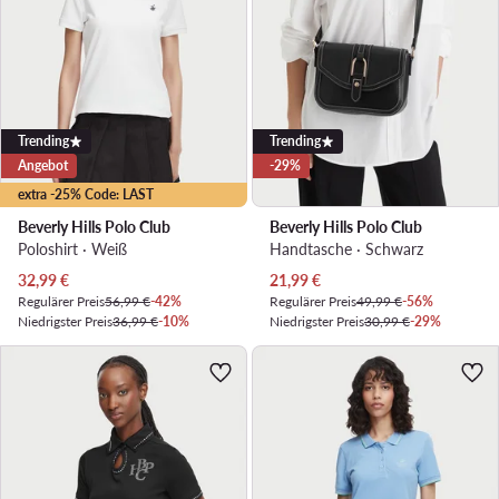
Trending
Trending
Angebot
-29%
extra -25% Code: LAST
Beverly Hills Polo Club
Beverly Hills Polo Club
Poloshirt · Weiß
Handtasche · Schwarz
Aktueller Preis
Aktueller Preis
32,99
€
21,99
€
Regulärer Preis
56,99 €
-42%
Regulärer Preis
49,99 €
-56%
Niedrigster Preis
36,99 €
-10%
Niedrigster Preis
30,99 €
-29%