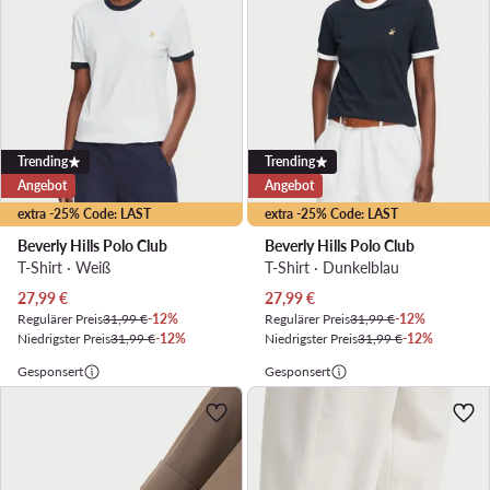
Trending
Trending
Angebot
Angebot
extra -25% Code: LAST
extra -25% Code: LAST
Beverly Hills Polo Club
Beverly Hills Polo Club
T-Shirt · Weiß
T-Shirt · Dunkelblau
Aktueller Preis
Aktueller Preis
27,99
€
27,99
€
Regulärer Preis
31,99 €
-12%
Regulärer Preis
31,99 €
-12%
Niedrigster Preis
31,99 €
-12%
Niedrigster Preis
31,99 €
-12%
Gesponsert
Gesponsert