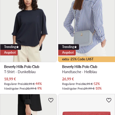
Trending
Trending
Angebot
Angebot
extra -25% Code: LAST
Beverly Hills Polo Club
Beverly Hills Polo Club
T-Shirt · Dunkelblau
Handtasche · Hellblau
Aktueller Preis
Aktueller Preis
18,99
€
26,99
€
Regulärer Preis
33,99 €
-44%
Regulärer Preis
56,99 €
-52%
Niedrigster Preis
20,99 €
-9%
Niedrigster Preis
29,99 €
-10%