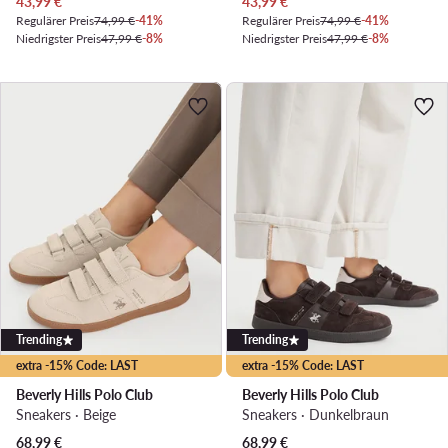
Aktueller Preis
Aktueller Preis
43,99
€
43,99
€
Regulärer Preis
74,99 €
-41%
Regulärer Preis
74,99 €
-41%
Niedrigster Preis
47,99 €
-8%
Niedrigster Preis
47,99 €
-8%
Trending
Trending
extra -15% Code: LAST
extra -15% Code: LAST
Beverly Hills Polo Club
Beverly Hills Polo Club
Sneakers · Beige
Sneakers · Dunkelbraun
68,99
€
68,99
€