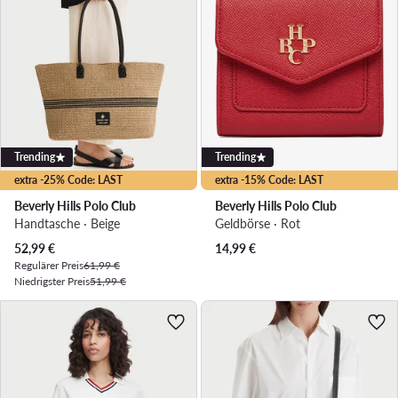
Trending
Trending
extra -25% Code: LAST
extra -15% Code: LAST
Beverly Hills Polo Club
Beverly Hills Polo Club
Handtasche · Beige
Geldbörse · Rot
Aktueller Preis
52,99
€
14,99
€
Regulärer Preis
61,99 €
Niedrigster Preis
51,99 €