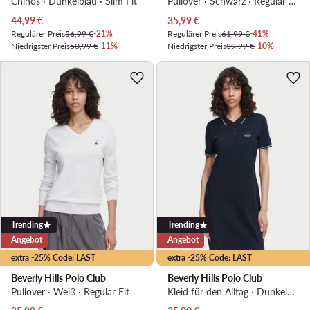
Chinos · Dunkelblau · Slim Fit
Pullover · Schwarz · Regular Fit
Aktueller Preis
Aktueller Preis
44,99
€
35,99
€
Regulärer Preis
56,99 €
-21%
Regulärer Preis
61,99 €
-41%
Niedrigster Preis
50,99 €
-11%
Niedrigster Preis
39,99 €
-10%
Trending
Trending
Angebot
Angebot
extra -25% Code: LAST
extra -25% Code: LAST
Beverly Hills Polo Club
Beverly Hills Polo Club
Pullover · Weiß · Regular Fit
Kleid für den Alltag · Dunkelblau · Mini