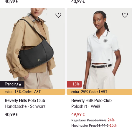
40,99
€
40,99
€
Trending
-15%
extra -15% Code: LAST
extra -25% Code: LAST
Beverly Hills Polo Club
Beverly Hills Polo Club
Handtasche · Schwarz
Poloshirt · Weiß
Aktueller Preis
40,99
€
49,99
€
Regulärer Preis
65,99 €
-24%
Niedrigster Preis
58,99 €
-15%