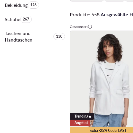
Bekleidung
Anzahl der Produkte:
126
Produkte: 558
·
Ausgewählte Fil
Schuhe
Anzahl der Produkte:
267
Gesponsert
Taschen und
Anzahl der Produkte:
130
Handtaschen
Trending
Angebot
extra -25% Code: LAST