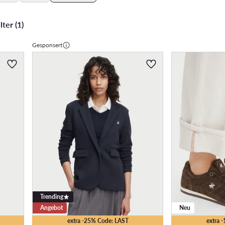
ter (1)
Gesponsert
Trending
Angebot
Neu
extra -25% Code: LAST
extra 