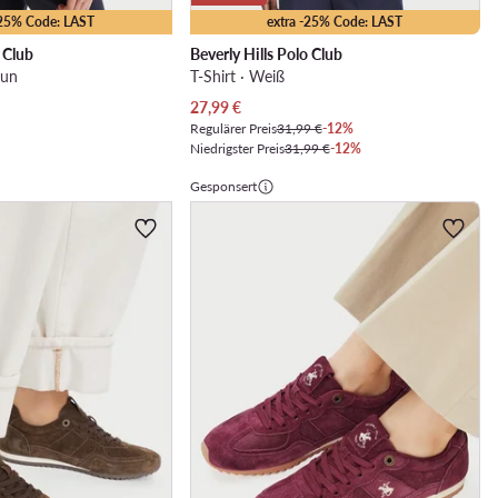
-25% Code: LAST
extra -25% Code: LAST
o Club
Beverly Hills Polo Club
aun
T-Shirt · Weiß
Aktueller Preis
27,99
€
Regulärer Preis
31,99 €
-12%
Niedrigster Preis
31,99 €
-12%
Gesponsert