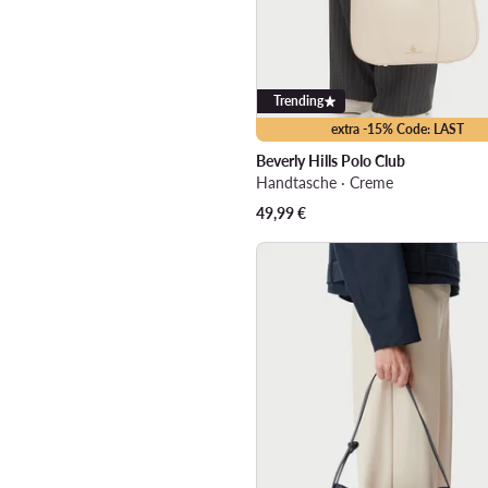
Trending
extra -15% Code: LAST
Beverly Hills Polo Club
Handtasche · Creme
49,99
€