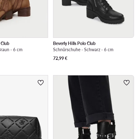
o Club
Beverly Hills Polo Club
raun · 6 cm
Schnürschuhe · Schwarz · 6 cm
72,99
€