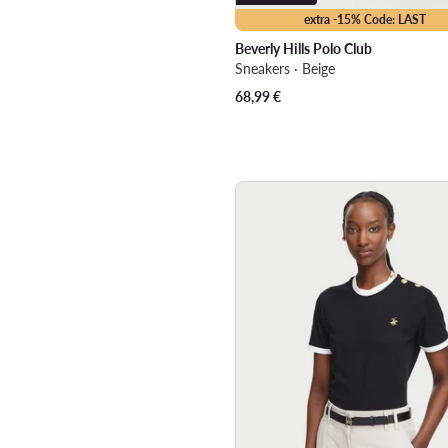
extra -15% Code: LAST
Beverly Hills Polo Club
Sneakers · Beige
68,99
€