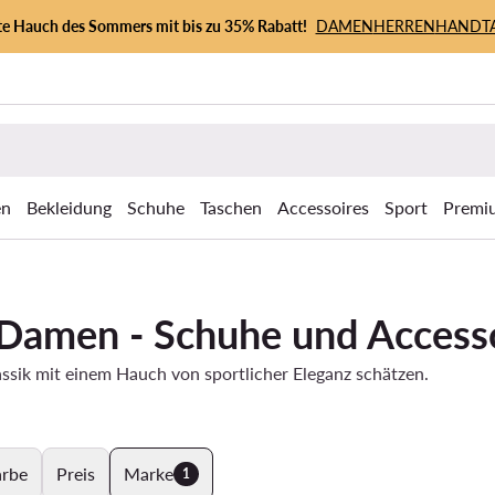
zte Hauch des Sommers mit bis zu 35% Rabatt!
DAMEN
HERREN
HANDT
en
Bekleidung
Schuhe
Taschen
Accessoires
Sport
Premi
r Damen - Schuhe und Access
lassik mit einem Hauch von sportlicher Eleganz schätzen.
arbe
Preis
Marke
1