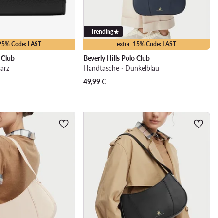
Trending
-25% Code: LAST
extra -15% Code: LAST
o Club
Beverly Hills Polo Club
arz
Handtasche · Dunkelblau
49,99
€