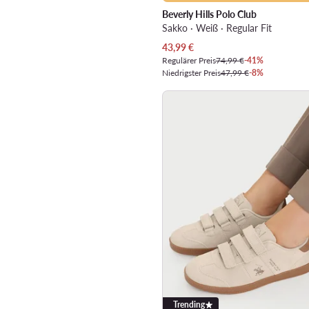
Beverly Hills Polo Club
Sakko · Weiß · Regular Fit
Aktueller Preis
43,99
€
Regulärer Preis
74,99 €
-41%
Niedrigster Preis
47,99 €
-8%
Trending