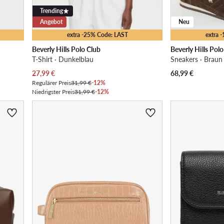
Trending
Angebot
Neu
extra -25% Code: LAST
extra 
Beverly Hills Polo Club
Beverly Hills Pol
T-Shirt · Dunkelblau
Sneakers · Braun
Aktueller Preis
27,99
€
68,99
€
Regulärer Preis
31,99 €
-12%
Niedrigster Preis
31,99 €
-12%