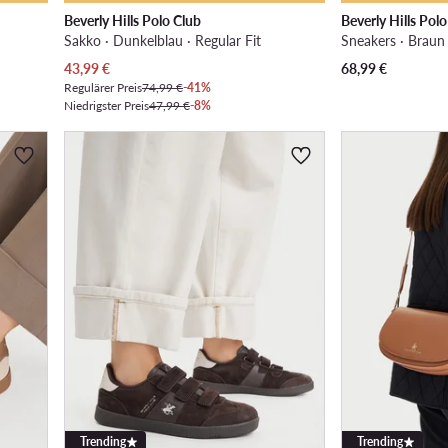
Beverly Hills Polo Club
Beverly Hills Pol
Sakko · Dunkelblau · Regular Fit
Sneakers · Braun
Aktueller Preis
43,99
€
68,99
€
Regulärer Preis
74,99 €
-41%
Niedrigster Preis
47,99 €
-8%
Trending
Trending