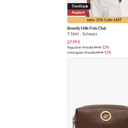
Trending
Angebot
extra -25% Code: LAST
Beverly Hills Polo Club
T-Shirt · Schwarz
Aktueller Preis
27,99
€
Regulärer Preis
31,99 €
-12%
Niedrigster Preis
31,99 €
-12%