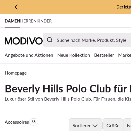
Der let
ZUM HAUPTINHALT SPRINGEN
DAMEN
HERREN
KINDER
ZUR SUCHE
Angebote und Aktionen
Neue Kollektion
Bestseller
Mark
Homepage
Beverly Hills Polo Club fü
Luxuriöser Stil von Beverly Hills Polo Club. Für Frauen, die K
Accessoires
Anzahl der Produkte:
35
Sortieren
Größe
F