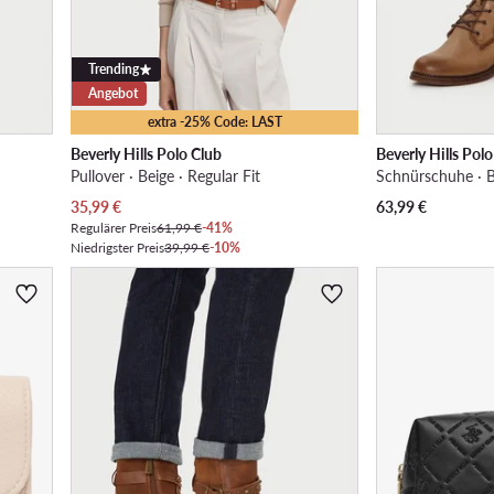
Trending
Angebot
extra -25% Code: LAST
Beverly Hills Polo Club
Beverly Hills Pol
Pullover · Beige · Regular Fit
Schnürschuhe · B
Aktueller Preis
35,99
€
63,99
€
Regulärer Preis
61,99 €
-41%
Niedrigster Preis
39,99 €
-10%