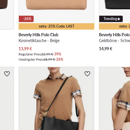
-26%
Trending
extra -25% Code: LAST
extra 
Beverly Hills Polo Club
Beverly Hills Pol
Kosmetiktasche · Beige
Geldbörse · Schw
Aktueller Preis
13,99
€
14,99
€
Regulärer Preis
22,99 €
-39%
Niedrigster Preis
18,99 €
-26%