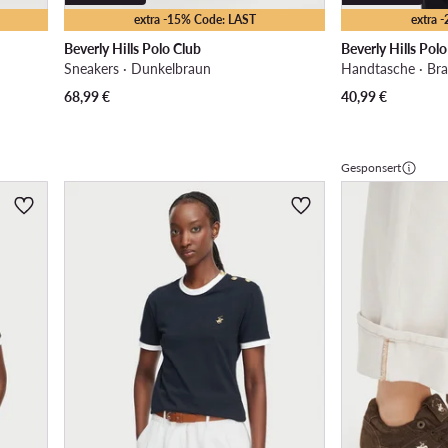
extra -15% Code: LAST
extra 
Beverly Hills Polo Club
Beverly Hills Pol
Sneakers · Dunkelbraun
Handtasche · Br
68,99
€
40,99
€
Gesponsert