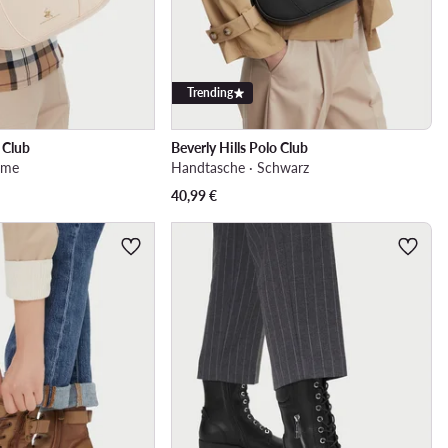
Trending
o Club
Beverly Hills Polo Club
eme
Handtasche · Schwarz
40,99
€