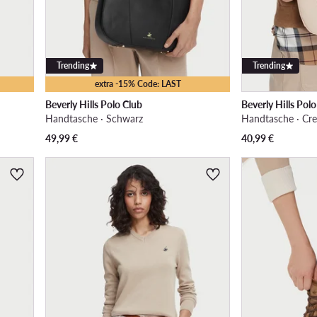
Trending
Trending
extra -15% Code: LAST
Beverly Hills Polo Club
Beverly Hills Pol
Handtasche · Schwarz
Handtasche · Cr
49,99
€
40,99
€