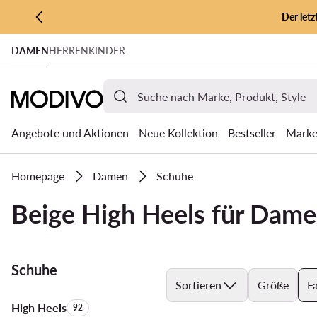
Der let
ZUM HAUPTINHALT SPRINGEN
DAMEN
HERREN
KINDER
ZUR SUCHE
Angebote und Aktionen
Neue Kollektion
Bestseller
Mark
Homepage
Damen
Schuhe
Beige High Heels für Dam
Schuhe
Sortieren
Größe
F
High Heels
Anzahl der Produkte:
92