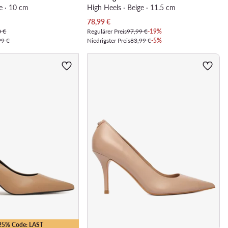
e · 10 cm
High Heels · Beige · 11.5 cm
Aktueller Preis
78,99
€
0 €
Regulärer Preis
97,99 €
-19%
99 €
Niedrigster Preis
83,99 €
-5%
-25% Code: LAST