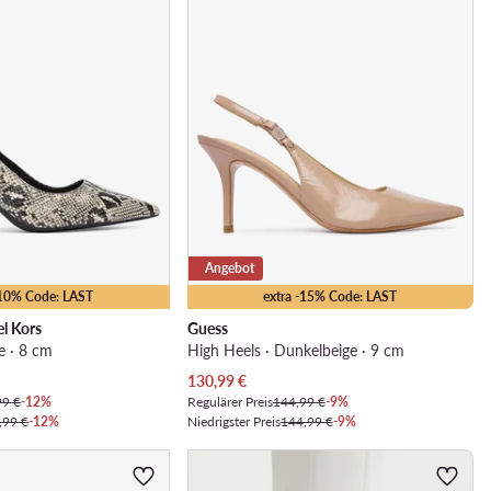
Angebot
-10% Code: LAST
extra -15% Code: LAST
l Kors
Guess
e · 8 cm
High Heels · Dunkelbeige · 9 cm
Aktueller Preis
130,99
€
99 €
-12%
Regulärer Preis
144,99 €
-9%
,99 €
-12%
Niedrigster Preis
144,99 €
-9%