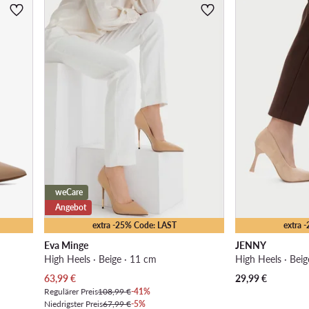
weCare
Angebot
extra -25% Code: LAST
extra 
Eva Minge
JENNY
High Heels · Beige · 11 cm
High Heels · Beig
Aktueller Preis
63,99
€
29,99
€
Regulärer Preis
108,99 €
-41%
Niedrigster Preis
67,99 €
-5%