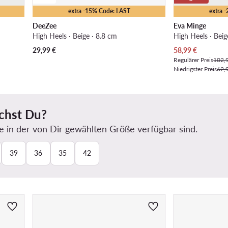
extra -15% Code: LAST
extra 
DeeZee
Eva Minge
High Heels · Beige · 8.8 cm
High Heels · Beig
Aktueller Preis
29,99
€
58,99
€
Regulärer Preis
102,
Niedrigster Preis
62,
chst Du?
e in der von Dir gewählten Größe verfügbar sind.
39
36
35
42