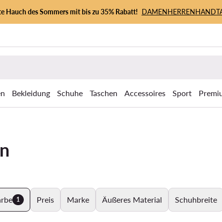
zte Hauch des Sommers mit bis zu 35% Rabatt!
DAMEN
HERREN
HANDT
en
Bekleidung
Schuhe
Taschen
Accessoires
Sport
Premi
en
arbe
Preis
Marke
Äußeres Material
Schuhbreite
1