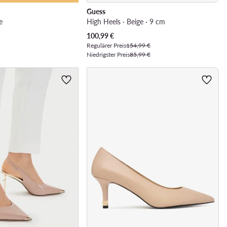
Guess
e
High Heels · Beige · 9 cm
Aktueller Preis
100,99
€
Regulärer Preis
154,99 €
Niedrigster Preis
85,99 €