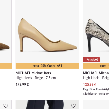
Angebot
extra -25% Code: LAST
extra 
MICHAEL Michael Kors
MICHAEL Michae
High Heels · Beige · 7.5 cm
High Heels · Beig
Aktueller Preis
139,99
€
130,99
€
Regulärer Preis
149,
Niedrigster Preis
149