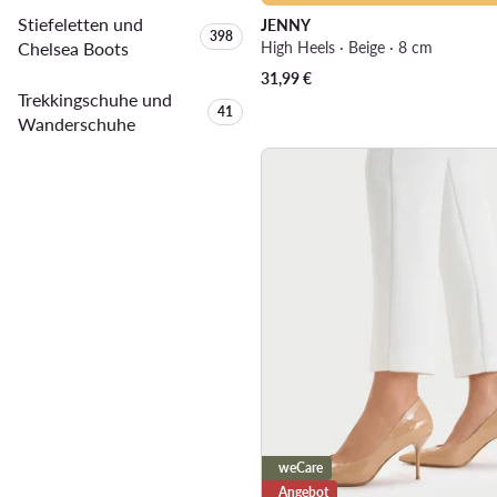
Stiefeletten und
JENNY
Anzahl der Produkte:
398
Chelsea Boots
High Heels · Beige · 8 cm
31,99
€
Trekkingschuhe und
Anzahl der Produkte:
41
Wanderschuhe
weCare
Angebot