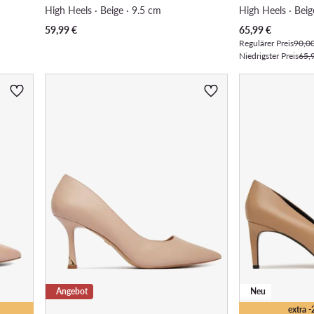
High Heels · Beige · 9.5 cm
High Heels · Beig
Aktueller Preis
59,99
€
65,99
€
Regulärer Preis
90,0
Niedrigster Preis
65,
Angebot
Neu
extra 