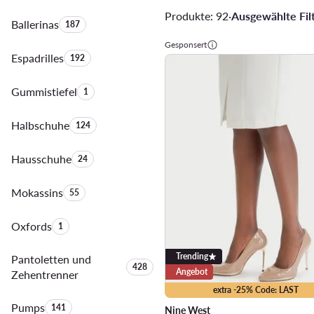
Produkte: 92
·
Ausgewählte Filt
Ballerinas
Anzahl der Produkte:
187
Gesponsert
Espadrilles
Anzahl der Produkte:
192
Gummistiefel
Anzahl der Produkte:
1
Halbschuhe
Anzahl der Produkte:
124
Hausschuhe
Anzahl der Produkte:
24
Mokassins
Anzahl der Produkte:
55
Oxfords
Anzahl der Produkte:
1
Trending
Pantoletten und
Anzahl der Produkte:
428
Angebot
Zehentrenner
extra -25% Code: LAST
Pumps
Anzahl der Produkte:
141
Nine West