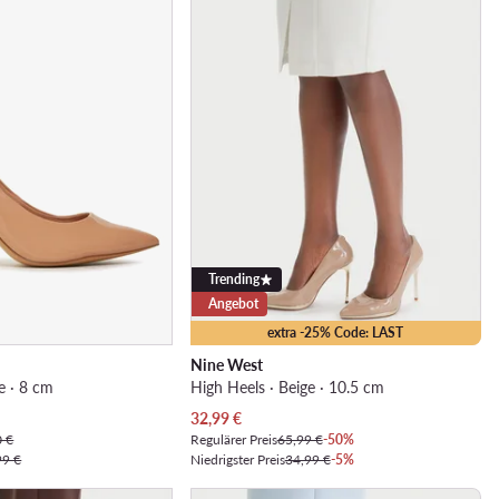
Trending
Angebot
extra -25% Code: LAST
Nine West
e · 8 cm
High Heels · Beige · 10.5 cm
Aktueller Preis
32,99
€
0 €
Regulärer Preis
65,99 €
-50%
99 €
Niedrigster Preis
34,99 €
-5%