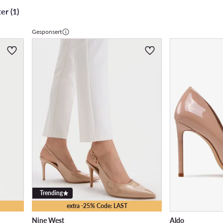
er (1)
Gesponsert
Trending
extra -25% Code: LAST
Nine West
Aldo