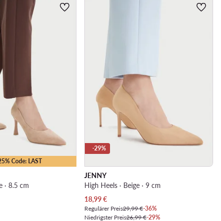
-29%
-25% Code: LAST
JENNY
e · 8.5 cm
High Heels · Beige · 9 cm
Aktueller Preis
18,99
€
Regulärer Preis
29,99 €
-36%
Niedrigster Preis
26,99 €
-29%