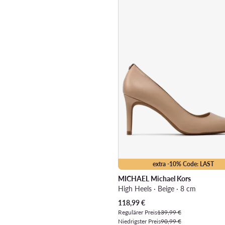
extra -10% Code: LAST
MICHAEL Michael Kors
High Heels · Beige · 8 cm
Aktueller Preis
118,99
€
Regulärer Preis
139,99 €
Niedrigster Preis
90,99 €