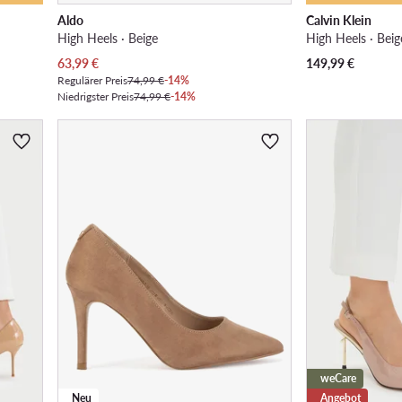
Aldo
Calvin Klein
High Heels · Beige
High Heels · Beig
Aktueller Preis
63,99
€
149,99
€
Regulärer Preis
74,99 €
-14%
Niedrigster Preis
74,99 €
-14%
weCare
Neu
Angebot