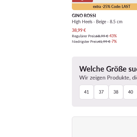
extra -25% Code: LAST
GINO ROSSI
High Heels · Beige · 8.5 cm
Aktueller Preis
38,99
€
Regulärer Preis
68,99 €
-43%
Niedrigster Preis
41,99 €
-7%
Welche Größe su
Wir zeigen Produkte, di
41
37
38
40