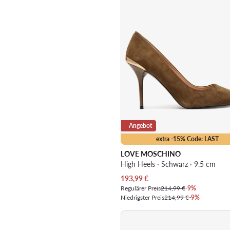
Angebot
extra -15% Code: LAST
LOVE MOSCHINO
High Heels · Schwarz · 9.5 cm
Aktueller Preis
193,99
€
Regulärer Preis
214,99 €
-9%
Niedrigster Preis
214,99 €
-9%