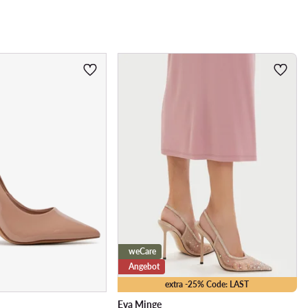
weCare
Angebot
extra -25% Code: LAST
Eva Minge