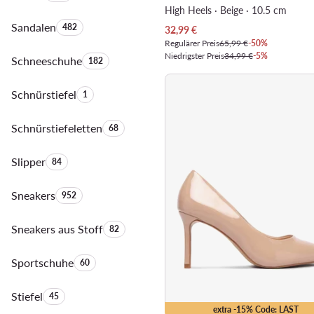
High Heels · Beige · 10.5 cm
Sandalen
Anzahl der Produkte:
482
Aktueller Preis
32,99
€
Regulärer Preis
65,99 €
-50%
Niedrigster Preis
34,99 €
-5%
Schneeschuhe
Anzahl der Produkte:
182
Schnürstiefel
Anzahl der Produkte:
1
Schnürstiefeletten
Anzahl der Produkte:
68
Slipper
Anzahl der Produkte:
84
Sneakers
Anzahl der Produkte:
952
Sneakers aus Stoff
Anzahl der Produkte:
82
Sportschuhe
Anzahl der Produkte:
60
Stiefel
Anzahl der Produkte:
45
extra -15% Code: LAST