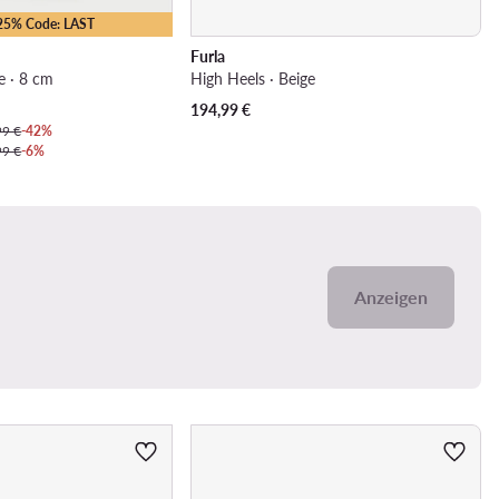
-25% Code: LAST
Furla
e · 8 cm
High Heels · Beige
194,99
€
99 €
-42%
99 €
-6%
Anzeigen