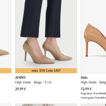
extra -25% Code: LAST
JENNY
Aldo
High Heels · Beige · 9 cm
High Heels · Beig
Aktueller Preis
29,99
€
72,99
€
Regulärer Preis
90,0
Niedrigster Preis
65,