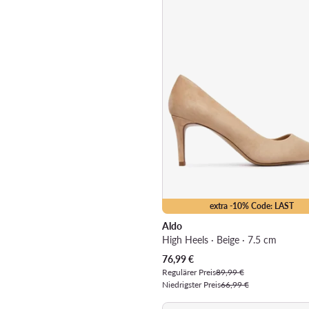
extra -10% Code: LAST
Aldo
High Heels · Beige · 7.5 cm
Aktueller Preis
76,99
€
Regulärer Preis
89,99 €
Niedrigster Preis
66,99 €