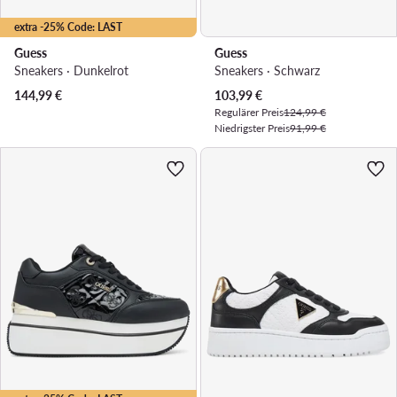
extra -25% Code: LAST
Guess
Guess
Sneakers · Dunkelrot
Sneakers · Schwarz
Aktueller Preis
144,99
€
103,99
€
Regulärer Preis
124,99 €
Niedrigster Preis
91,99 €