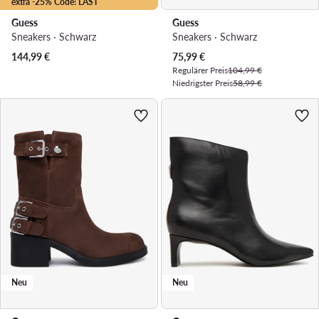
extra -25% Code: LAST
Guess
Guess
Sneakers · Schwarz
Sneakers · Schwarz
Aktueller Preis
144,99
€
75,99
€
Regulärer Preis
104,99 €
Niedrigster Preis
58,99 €
Neu
Neu