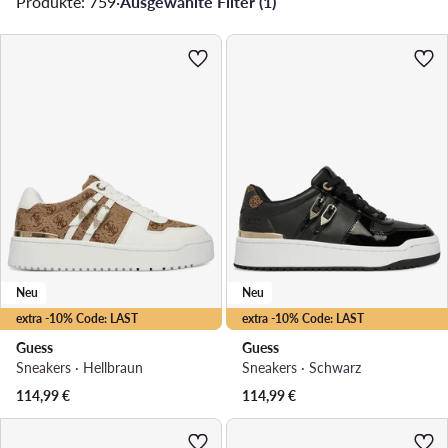
Produkte: 759
·
Ausgewählte Filter (1)
Neu
Neu
extra -10% Code: LAST
extra -10% Code: LAST
Guess
Guess
Sneakers · Hellbraun
Sneakers · Schwarz
114,99
€
114,99
€