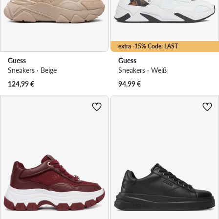
extra -15% Code: LAST
Guess
Guess
Sneakers · Beige
Sneakers · Weiß
124,99
€
94,99
€