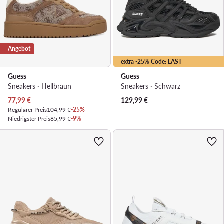
Angebot
extra -25% Code: LAST
Guess
Guess
Sneakers · Hellbraun
Sneakers · Schwarz
Aktueller Preis
77,99
€
129,99
€
Regulärer Preis
104,99 €
-25%
Niedrigster Preis
85,99 €
-9%