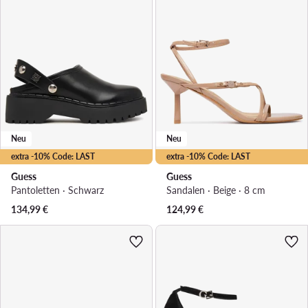
Neu
Neu
extra -10% Code: LAST
extra -10% Code: LAST
Guess
Guess
Pantoletten · Schwarz
Sandalen · Beige · 8 cm
134,99
€
124,99
€