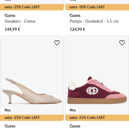
extra -25% Code: LAST
extra -10% Code: LAST
Guess
Guess
Sneakers · Creme
Pumps · Dunkelrot · 5.5 cm
144,99
€
124,99
€
Neu
Neu
extra -25% Code: LAST
extra -15% Code: LAST
Guess
Guess