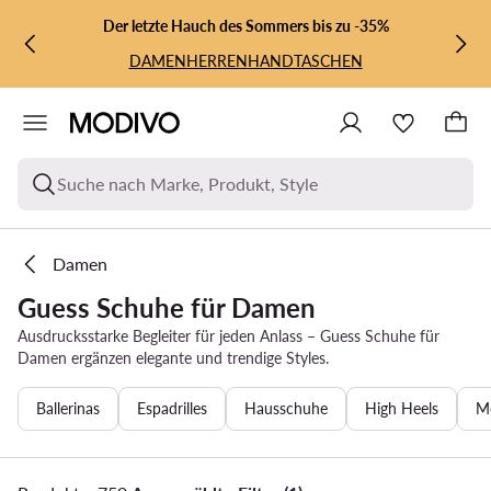
ZUM HAUPTINHALT SPRINGEN
ZUR SUCHE
Der letzte Hauch des Sommers bis zu -35%
DAMEN
HERREN
HANDTASCHEN
Suche nach Marke, Produkt, Style
Damen
Guess Schuhe für Damen
Ausdrucksstarke Begleiter für jeden Anlass – Guess Schuhe für
Damen ergänzen elegante und trendige Styles.
Ballerinas
Espadrilles
Hausschuhe
High Heels
M