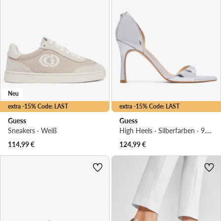
Neu
extra -15% Code: LAST
extra -15% Code: LAST
Guess
Guess
Sneakers · Weiß
High Heels · Silberfarben · 9.5 cm
114,99
€
124,99
€