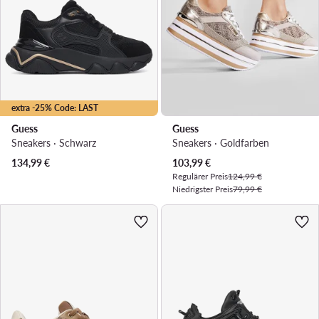
extra -25% Code: LAST
Guess
Guess
Sneakers · Schwarz
Sneakers · Goldfarben
Aktueller Preis
134,99
€
103,99
€
Regulärer Preis
124,99 €
Niedrigster Preis
79,99 €