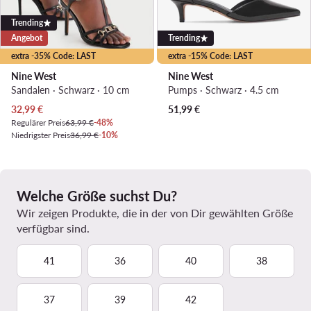
Trending
Angebot
Trending
extra -35% Code: LAST
extra -15% Code: LAST
Nine West
Nine West
Sandalen · Schwarz · 10 cm
Pumps · Schwarz · 4.5 cm
Aktueller Preis
32,99
€
51,99
€
Regulärer Preis
63,99 €
-48%
Niedrigster Preis
36,99 €
-10%
Welche Größe suchst Du?
Wir zeigen Produkte, die in der von Dir gewählten Größe
verfügbar sind.
41
36
40
38
37
39
42