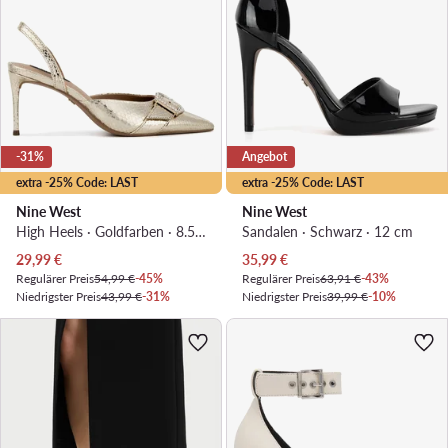
-31%
Angebot
extra -25% Code: LAST
extra -25% Code: LAST
Nine West
Nine West
High Heels · Goldfarben · 8.5 cm
Sandalen · Schwarz · 12 cm
Aktueller Preis
Aktueller Preis
29,99
€
35,99
€
Regulärer Preis
54,99 €
-45%
Regulärer Preis
63,91 €
-43%
Niedrigster Preis
43,99 €
-31%
Niedrigster Preis
39,99 €
-10%