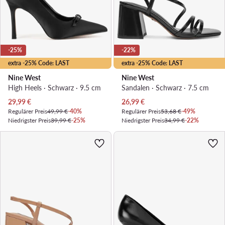
-25%
-22%
extra -25% Code: LAST
extra -25% Code: LAST
Nine West
Nine West
High Heels · Schwarz · 9.5 cm
Sandalen · Schwarz · 7.5 cm
Aktueller Preis
Aktueller Preis
29,99
€
26,99
€
Regulärer Preis
49,99 €
-40%
Regulärer Preis
53,68 €
-49%
Niedrigster Preis
39,99 €
-25%
Niedrigster Preis
34,99 €
-22%