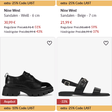
extra -25% Code: LAST
extra -25% Code: LAST
Nine West
Nine West
Sandalen · Weiß · 6 cm
Sandalen · Beige · 7 cm
Aktueller Preis
Aktueller Preis
30,99
€
21,99
€
Regulärer Preis
63,91 €
-51%
Regulärer Preis
53,68 €
-59%
Niedrigster Preis
54,99 €
-43%
Niedrigster Preis
34,99 €
-37%
Angebot
-33%
extra -10% Code: LAST
extra -25% Code: LAST