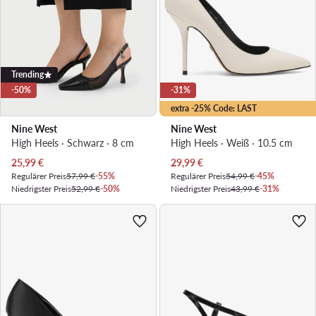
Trending
-50%
-31%
extra -25% Code: LAST
Nine West
Nine West
High Heels · Schwarz · 8 cm
High Heels · Weiß · 10.5 cm
Aktueller Preis
Aktueller Preis
25,99
€
29,99
€
Regulärer Preis
57,99 €
-55%
Regulärer Preis
54,99 €
-45%
Niedrigster Preis
52,99 €
-50%
Niedrigster Preis
43,99 €
-31%