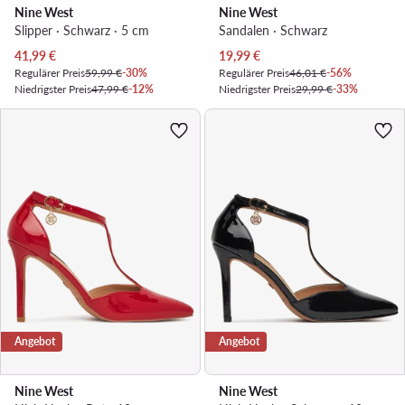
Nine West
Nine West
Slipper · Schwarz · 5 cm
Sandalen · Schwarz
Aktueller Preis
Aktueller Preis
41,99
€
19,99
€
Regulärer Preis
59,99 €
-30%
Regulärer Preis
46,01 €
-56%
Niedrigster Preis
47,99 €
-12%
Niedrigster Preis
29,99 €
-33%
Angebot
Angebot
Nine West
Nine West