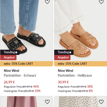
Trending
Trending
Angebot
Angebot
extra -35% Code: LAST
extra -35% Code: LAST
Nine West
Nine West
Pantoletten · Schwarz
Pantoletten · Hellbraun
Aktueller Preis
Aktueller Preis
26,99
€
30,99
€
Regulärer Preis
49,99 €
-46%
Regulärer Preis
49,99 €
-38%
Niedrigster Preis
29,99 €
-10%
Niedrigster Preis
33,99 €
-8%