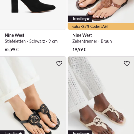
Trending
extra -25% Code: LAST
Nine West
Nine West
Stiefeletten · Schwarz · 9 cm
Zehentrenner · Braun
65,99
€
19,99
€
Trending
Trending