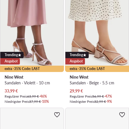
Trending
Trending
Angebot
Angebot
extra -35% Code: LAST
extra -35% Code: LAST
Nine West
Nine West
Sandalen · Violett · 10 cm
Sandalen · Beige · 5.5 cm
Aktueller Preis
Aktueller Preis
33,99
€
29,99
€
Regulärer Preis
63,99 €
-46%
Regulärer Preis
56,99 €
-47%
Niedrigster Preis
37,99 €
-10%
Niedrigster Preis
32,99 €
-9%