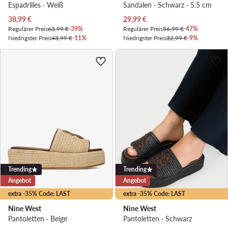
Espadrilles · Weiß
Sandalen · Schwarz · 5.5 cm
Aktueller Preis
Aktueller Preis
38,99
€
29,99
€
Regulärer Preis
63,99 €
-39%
Regulärer Preis
56,99 €
-47%
Niedrigster Preis
43,99 €
-11%
Niedrigster Preis
32,99 €
-9%
Trending
Trending
Angebot
Angebot
extra -35% Code: LAST
extra -35% Code: LAST
Nine West
Nine West
Pantoletten · Beige
Pantoletten · Schwarz