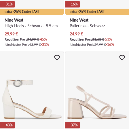
-31%
-16%
extra -25% Code: LAST
extra -25% Code: LAST
Nine West
Nine West
High Heels · Schwarz · 8.5 cm
Ballerinas · Schwarz
Aktueller Preis
Aktueller Preis
29,99
€
24,99
€
Regulärer Preis
54,99 €
-45%
Regulärer Preis
53,68 €
-53%
Niedrigster Preis
43,99 €
-31%
Niedrigster Preis
29,99 €
-16%
-43%
-37%