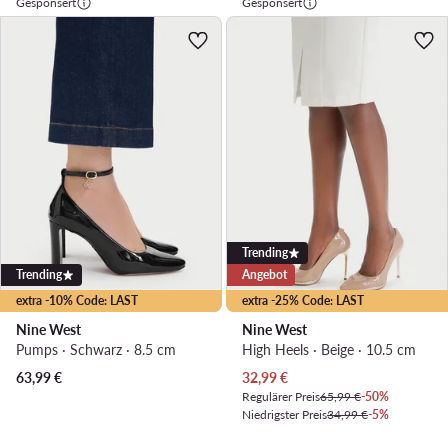
Gesponsert
Gesponsert
Trending
Trending
Angebot
extra -10% Code: LAST
extra -25% Code: LAST
Nine West
Nine West
Pumps · Schwarz · 8.5 cm
High Heels · Beige · 10.5 cm
Aktueller Preis
63,99
€
32,99
€
Regulärer Preis
65,99 €
-50%
Niedrigster Preis
34,99 €
-5%