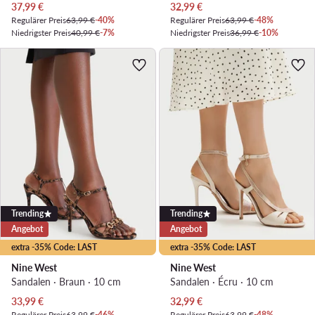
Aktueller Preis
Aktueller Preis
37,99
€
32,99
€
Regulärer Preis
63,99 €
-40%
Regulärer Preis
63,99 €
-48%
Niedrigster Preis
40,99 €
-7%
Niedrigster Preis
36,99 €
-10%
Trending
Trending
Angebot
Angebot
extra -35% Code: LAST
extra -35% Code: LAST
Nine West
Nine West
Sandalen · Braun · 10 cm
Sandalen · Écru · 10 cm
Aktueller Preis
Aktueller Preis
33,99
€
32,99
€
Regulärer Preis
63,99 €
-46%
Regulärer Preis
63,99 €
-48%