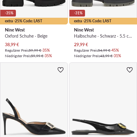
-35%
-31%
extra -25% Code: LAST
extra -25% Code: LAST
Nine West
Nine West
Oxford Schuhe · Beige
Halbschuhe · Schwarz · 5.5 cm
Aktueller Preis
Aktueller Preis
38,99
€
29,99
€
Regulärer Preis
59,99 €
-35%
Regulärer Preis
54,99 €
-45%
Niedrigster Preis
59,99 €
-35%
Niedrigster Preis
43,99 €
-31%