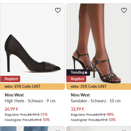
Trending
Angebot
Angebot
extra -25% Code: LAST
extra -35% Code: LAST
Nine West
Nine West
High Heels · Schwarz · 9 cm
Sandalen · Schwarz · 10 cm
Aktueller Preis
Aktueller Preis
26,99
€
32,99
€
Regulärer Preis
55,99 €
-51%
Regulärer Preis
63,99 €
-48%
Niedrigster Preis
29,99 €
-10%
Niedrigster Preis
36,99 €
-10%