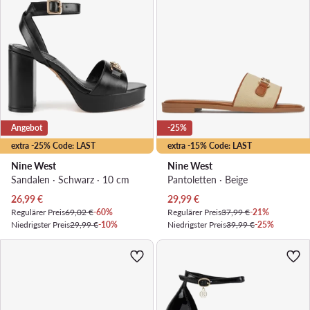
Angebot
-25%
extra -25% Code: LAST
extra -15% Code: LAST
Nine West
Nine West
Sandalen · Schwarz · 10 cm
Pantoletten · Beige
Aktueller Preis
Aktueller Preis
26,99
€
29,99
€
Regulärer Preis
69,02 €
-60%
Regulärer Preis
37,99 €
-21%
Niedrigster Preis
29,99 €
-10%
Niedrigster Preis
39,99 €
-25%