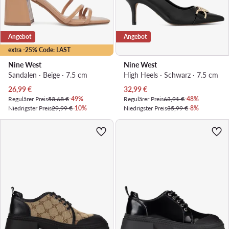
Angebot
Angebot
extra -25% Code: LAST
Nine West
Nine West
Sandalen · Beige · 7.5 cm
High Heels · Schwarz · 7.5 cm
Aktueller Preis
Aktueller Preis
26,99
€
32,99
€
Regulärer Preis
53,68 €
-49%
Regulärer Preis
63,91 €
-48%
Niedrigster Preis
29,99 €
-10%
Niedrigster Preis
35,99 €
-8%