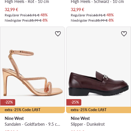
High Heels · Rot · 10 cm
High Heels · Schwarz · 10 cm
Aktueller Preis
Aktueller Preis
32,99
€
32,99
€
Regulärer Preis
63,91 €
-48%
Regulärer Preis
63,91 €
-48%
Niedrigster Preis
35,99 €
-8%
Niedrigster Preis
35,99 €
-8%
-22%
-25%
extra -25% Code: LAST
extra -25% Code: LAST
Nine West
Nine West
Sandalen · Goldfarben · 9.5 cm
Slipper · Dunkelrot