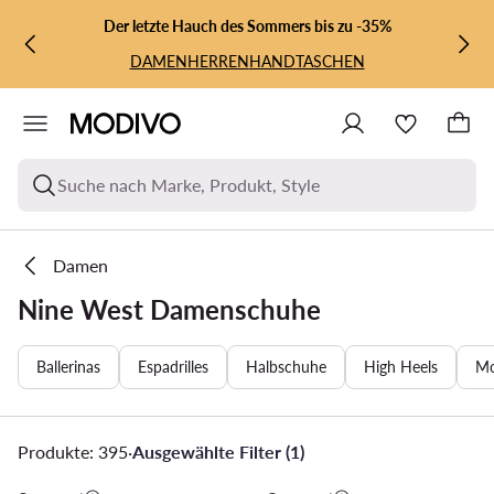
ZUM HAUPTINHALT SPRINGEN
ZUR SUCHE
Der letzte Hauch des Sommers bis zu -35%
DAMEN
HERREN
HANDTASCHEN
Suche nach Marke, Produkt, Style
Damen
Nine West Damenschuhe
Ballerinas
Espadrilles
Halbschuhe
High Heels
Mo
Produkte: 395
·
Ausgewählte Filter (1)