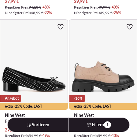
Aktueller Preis
Aktueller Preis
37,99
€
29,99
€
Regulärer Preis
74,13 €
-48%
Regulärer Preis
49,99 €
-40%
Niedrigster Preis
48,99 €
-22%
Niedrigster Preis
39,99 €
-25%
Angebot
-16%
extra -25% Code: LAST
extra -25% Code: LAST
Nine West
Nine West
Ballerinas · Schwarz
Slipper · Beige
Sortieren
Filtern
1
Aktueller Preis
Aktueller Preis
27,99
€
35,99
€
Regulärer Preis
54,99 €
-49%
Regulärer Preis
59,99 €
-40%