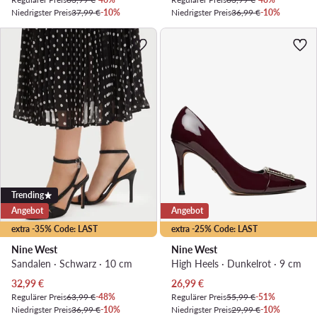
Niedrigster Preis
37,99 €
-10%
Niedrigster Preis
36,99 €
-10%
Trending
Angebot
Angebot
extra -35% Code: LAST
extra -25% Code: LAST
Nine West
Nine West
Sandalen · Schwarz · 10 cm
High Heels · Dunkelrot · 9 cm
Aktueller Preis
Aktueller Preis
32,99
€
26,99
€
Regulärer Preis
63,99 €
-48%
Regulärer Preis
55,99 €
-51%
Niedrigster Preis
36,99 €
-10%
Niedrigster Preis
29,99 €
-10%