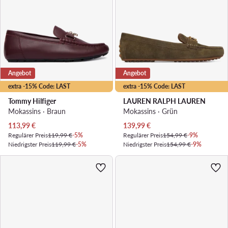
Angebot
Angebot
extra -15% Code: LAST
extra -15% Code: LAST
Tommy Hilfiger
LAUREN RALPH LAUREN
Mokassins · Braun
Mokassins · Grün
Aktueller Preis
Aktueller Preis
113,99
€
139,99
€
Regulärer Preis
119,99 €
-5%
Regulärer Preis
154,99 €
-9%
Niedrigster Preis
119,99 €
-5%
Niedrigster Preis
154,99 €
-9%