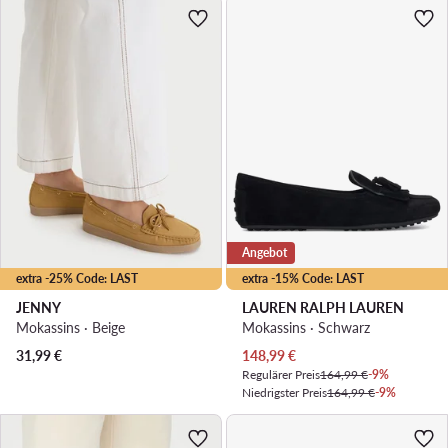
Angebot
extra -25% Code: LAST
extra -15% Code: LAST
JENNY
LAUREN RALPH LAUREN
Mokassins · Beige
Mokassins · Schwarz
Aktueller Preis
31,99
€
148,99
€
Regulärer Preis
164,99 €
-9%
Niedrigster Preis
164,99 €
-9%