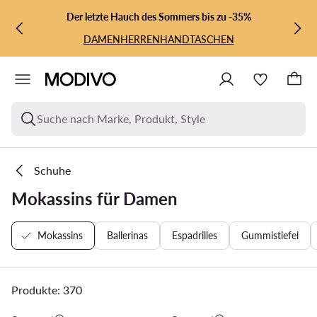
ZUM HAUPTINHALT SPRINGEN
ZUR SUCHE
Der letzte Hauch des Sommers bis zu -35%
DAMEN
HERREN
HANDTASCHEN
Suche nach Marke, Produkt, Style
Schuhe
Mokassins für Damen
Mokassins
Ballerinas
Espadrilles
Gummistiefel
Produkte: 370