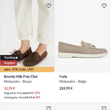
Trending
Angebot
extra -25% Code: LAST
Beverly Hills Polo Club
Furla
Mokassins · Braun
Mokassins · Beige
Aktueller Preis
32,99
€
224,99
€
Regulärer Preis
68,99 €
-52%
Niedrigster Preis
35,99 €
-8%