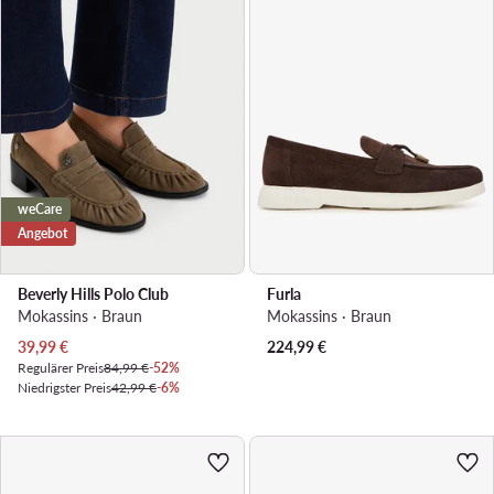
weCare
Angebot
Beverly Hills Polo Club
Furla
Mokassins · Braun
Mokassins · Braun
Aktueller Preis
39,99
€
224,99
€
Regulärer Preis
84,99 €
-52%
Niedrigster Preis
42,99 €
-6%