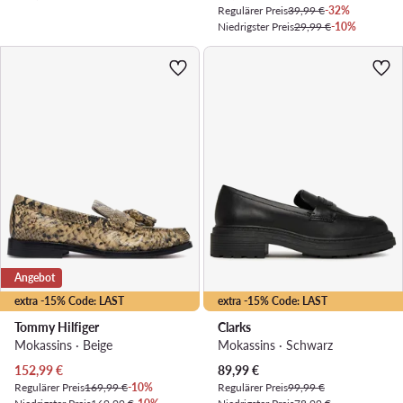
Regulärer Preis
39,99 €
-32%
Niedrigster Preis
29,99 €
-10%
Angebot
extra -15% Code: LAST
extra -15% Code: LAST
Tommy Hilfiger
Clarks
Mokassins · Beige
Mokassins · Schwarz
Aktueller Preis
Aktueller Preis
152,99
€
89,99
€
Regulärer Preis
169,99 €
-10%
Regulärer Preis
99,99 €