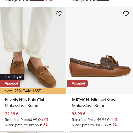
Niedrigster Preis
169,99 €
-10%
Niedrigster Preis
78,99 €
Trending
Angebot
Angebot
extra -25% Code: LAST
Beverly Hills Polo Club
MICHAEL Michael Kors
Mokassins · Braun
Mokassins · Braun
Aktueller Preis
Aktueller Preis
32,99
€
96,99
€
Regulärer Preis
68,99 €
-52%
Regulärer Preis
149,99 €
-35%
Niedrigster Preis
35,99 €
-8%
Niedrigster Preis
106,99 €
-9%