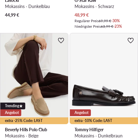
Lasocki
G-Star Raw
Mokassins · Dunkelblau
Mokassins · Schwarz
Aktueller Preis
44,99
€
48,99
€
Regulärer Preis
69,99 €
-30%
Niedrigster Preis
63,99 €
-23%
Trending
Angebot
Angebot
extra -25% Code: LAST
extra -10% Code: LAST
Beverly Hills Polo Club
Tommy Hilfiger
Mokassins · Beige
Mokassins · Dunkelbraun