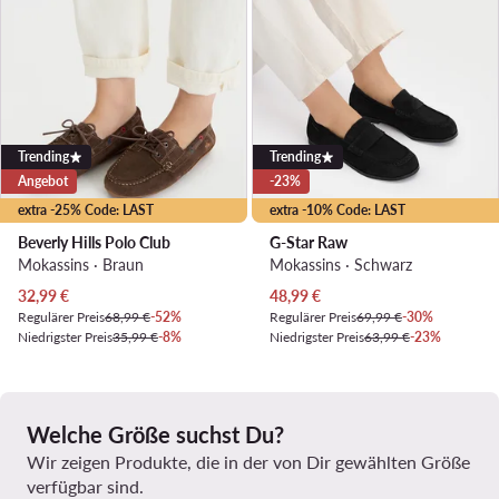
Trending
Trending
Angebot
-23%
extra -25% Code: LAST
extra -10% Code: LAST
Beverly Hills Polo Club
G-Star Raw
Mokassins · Braun
Mokassins · Schwarz
Aktueller Preis
Aktueller Preis
32,99
€
48,99
€
Regulärer Preis
68,99 €
-52%
Regulärer Preis
69,99 €
-30%
Niedrigster Preis
35,99 €
-8%
Niedrigster Preis
63,99 €
-23%
Welche Größe suchst Du?
Wir zeigen Produkte, die in der von Dir gewählten Größe
verfügbar sind.