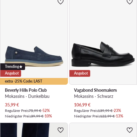
Trending
Angebot
Angebot
extra -25% Code: LAST
Beverly Hills Polo Club
Vagabond Shoemakers
Mokassins · Dunkelblau
Mokassins · Schwarz
Aktueller Preis
Aktueller Preis
35,99
€
106,99
€
Regulärer Preis
75,99 €
-52%
Regulärer Preis
139,99 €
-23%
Niedrigster Preis
39,99 €
-10%
Niedrigster Preis
122,99 €
-13%