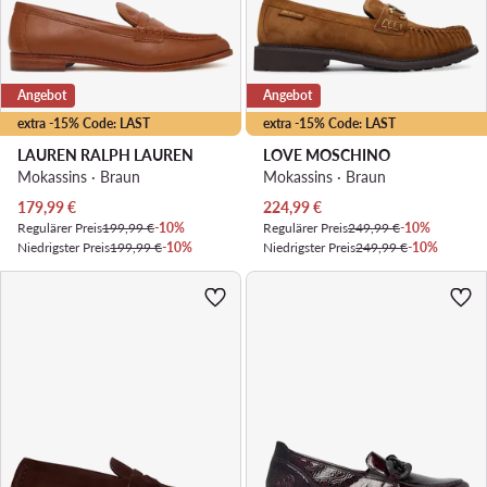
Angebot
Angebot
extra -15% Code: LAST
extra -15% Code: LAST
LAUREN RALPH LAUREN
LOVE MOSCHINO
Mokassins · Braun
Mokassins · Braun
Aktueller Preis
Aktueller Preis
179,99
€
224,99
€
Regulärer Preis
199,99 €
-10%
Regulärer Preis
249,99 €
-10%
Niedrigster Preis
199,99 €
-10%
Niedrigster Preis
249,99 €
-10%