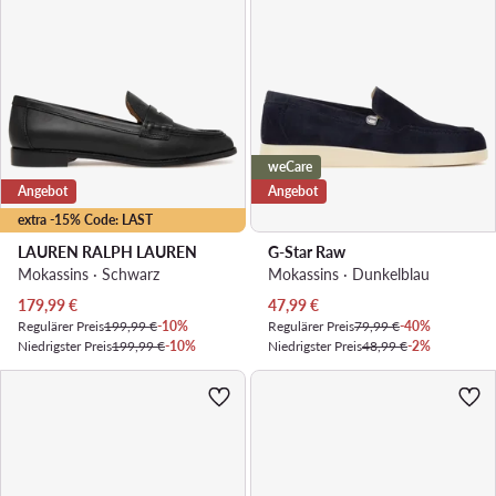
weCare
Angebot
Angebot
extra -15% Code: LAST
LAUREN RALPH LAUREN
G-Star Raw
Mokassins · Schwarz
Mokassins · Dunkelblau
Aktueller Preis
Aktueller Preis
179,99
€
47,99
€
Regulärer Preis
199,99 €
-10%
Regulärer Preis
79,99 €
-40%
Niedrigster Preis
199,99 €
-10%
Niedrigster Preis
48,99 €
-2%