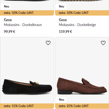
Neu
Neu
extra -10% Code: LAST
extra -10% Code: LAST
Geox
Geox
Mokassins · Dunkelbraun
Mokassins · Dunkelbeige
99,99
€
119,99
€
Neu
extra -15% Code: LAST
extra -25% Code: LAST