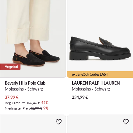
Angebot
extra -25% Code: LAST
Beverly Hills Polo Club
LAUREN RALPH LAUREN
Mokassins · Schwarz
Mokassins · Schwarz
Aktueller Preis
37,99
€
234,99
€
Regulärer Preis
66,46 €
-42%
Niedrigster Preis
41,99 €
-9%