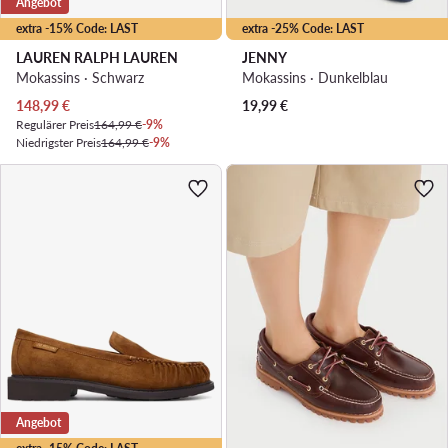
Angebot
extra -15% Code: LAST
extra -25% Code: LAST
LAUREN RALPH LAUREN
JENNY
Mokassins · Schwarz
Mokassins · Dunkelblau
Aktueller Preis
148,99
€
19,99
€
Regulärer Preis
164,99 €
-9%
Niedrigster Preis
164,99 €
-9%
Angebot