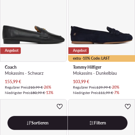
Angebot
Angebot
extra -10% Code: LAST
Coach
Tommy Hilfiger
Mokassins · Schwarz
Mokassins · Dunkelblau
Aktueller Preis
Aktueller Preis
155,99
€
103,99
€
Regulärer Preis
210,99 €
-26%
Regulärer Preis
129,99 €
-20%
Niedrigster Preis
180,99 €
-13%
Niedrigster Preis
111,99 €
-7%
Sortieren
Filtern