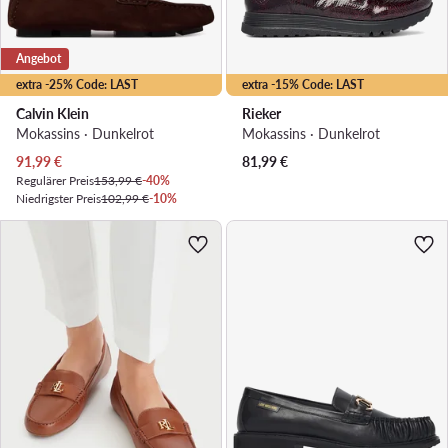
Angebot
extra -25% Code: LAST
extra -15% Code: LAST
Calvin Klein
Rieker
Mokassins · Dunkelrot
Mokassins · Dunkelrot
Aktueller Preis
91,99
€
81,99
€
Regulärer Preis
153,99 €
-40%
Niedrigster Preis
102,99 €
-10%