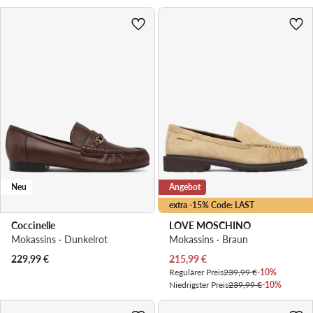
Neu
Angebot
extra -15% Code: LAST
Coccinelle
LOVE MOSCHINO
Mokassins · Dunkelrot
Mokassins · Braun
Aktueller Preis
229,99
€
215,99
€
Regulärer Preis
239,99 €
-10%
Niedrigster Preis
239,99 €
-10%