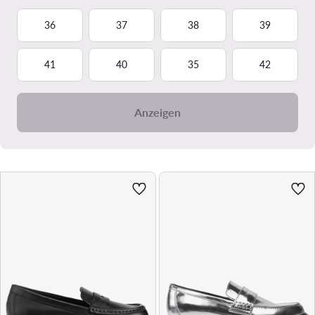
36
37
38
39
41
40
35
42
Anzeigen