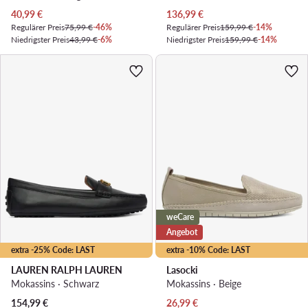
Aktueller Preis
Aktueller Preis
40,99
€
136,99
€
Regulärer Preis
75,99 €
-46%
Regulärer Preis
159,99 €
-14%
Niedrigster Preis
43,99 €
-6%
Niedrigster Preis
159,99 €
-14%
weCare
Angebot
extra -25% Code: LAST
extra -10% Code: LAST
LAUREN RALPH LAUREN
Lasocki
Mokassins · Schwarz
Mokassins · Beige
Aktueller Preis
154,99
€
26,99
€