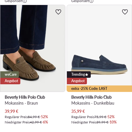
Gesponsert
Gesponsert
weCare
Trending
Angebot
Angebot
extra -25% Code: LAST
Beverly Hills Polo Club
Beverly Hills Polo Club
Mokassins · Braun
Mokassins · Dunkelblau
Aktueller Preis
Aktueller Preis
39,99
€
35,99
€
Regulärer Preis
84,99 €
-52%
Regulärer Preis
75,99 €
-52%
Niedrigster Preis
42,99 €
-6%
Niedrigster Preis
39,99 €
-10%