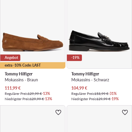
Angebot
-19%
extra -10% Code: LAST
Tommy Hilfiger
Tommy Hilfiger
Mokassins · Braun
Mokassins · Schwarz
Aktueller Preis
Aktueller Preis
111,99
€
104,99
€
Regulärer Preis
129,99 €
-13%
Regulärer Preis
153,99 €
-31%
Niedrigster Preis
129,99 €
-13%
Niedrigster Preis
129,99 €
-19%