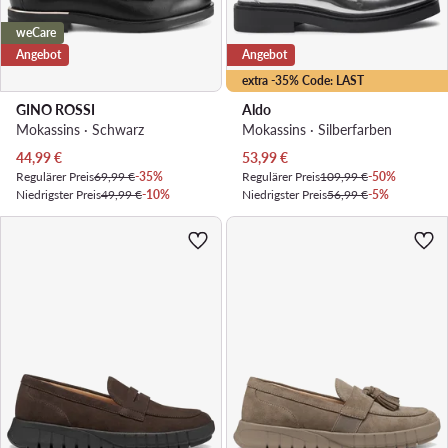
weCare
Angebot
Angebot
extra -35% Code: LAST
GINO ROSSI
Aldo
Mokassins · Schwarz
Mokassins · Silberfarben
Aktueller Preis
Aktueller Preis
44,99
€
53,99
€
Regulärer Preis
69,99 €
-35%
Regulärer Preis
109,99 €
-50%
Niedrigster Preis
49,99 €
-10%
Niedrigster Preis
56,99 €
-5%