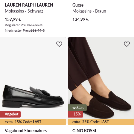
LAUREN RALPH LAUREN
Guess
Mokassins · Schwarz
Mokassins · Braun
Aktueller Preis
157,99
€
134,99
€
Regulärer Preis
167,99 €
Niedrigster Preis
116,99 €
weCare
Angebot
-15%
extra -15% Code: LAST
extra -25% Code: LAST
Vagabond Shoemakers
GINO ROSSI