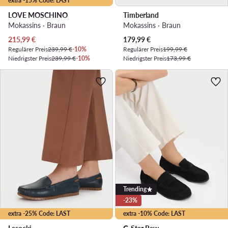
extra -15% Code: LAST
LOVE MOSCHINO
Timberland
Mokassins · Braun
Mokassins · Braun
Aktueller Preis
Aktueller Preis
215,99
€
179,99
€
Regulärer Preis
239,99 €
-10%
Regulärer Preis
199,99 €
Niedrigster Preis
239,99 €
-10%
Niedrigster Preis
173,99 €
Trending
-23%
extra -25% Code: LAST
extra -10% Code: LAST