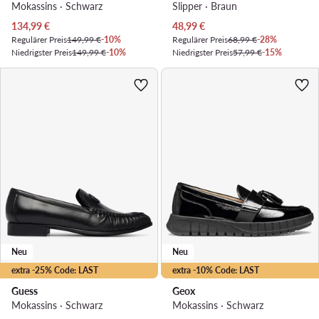
Mokassins · Schwarz
Slipper · Braun
Aktueller Preis
Aktueller Preis
134,99
€
48,99
€
Regulärer Preis
149,99 €
-10%
Regulärer Preis
68,99 €
-28%
Niedrigster Preis
149,99 €
-10%
Niedrigster Preis
57,99 €
-15%
Neu
Neu
extra -25% Code: LAST
extra -10% Code: LAST
Guess
Geox
Mokassins · Schwarz
Mokassins · Schwarz