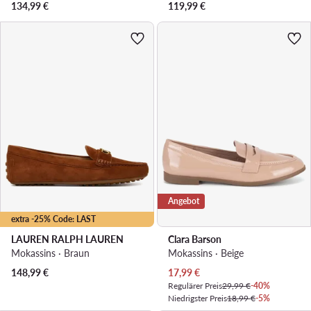
134,99
€
119,99
€
Angebot
extra -25% Code: LAST
LAUREN RALPH LAUREN
Clara Barson
Mokassins · Braun
Mokassins · Beige
Aktueller Preis
148,99
€
17,99
€
Regulärer Preis
29,99 €
-40%
Niedrigster Preis
18,99 €
-5%