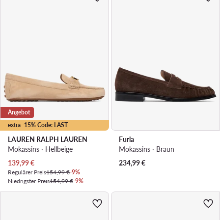
Angebot
extra -15% Code: LAST
LAUREN RALPH LAUREN
Furla
Mokassins · Hellbeige
Mokassins · Braun
Aktueller Preis
139,99
€
234,99
€
Regulärer Preis
154,99 €
-9%
Niedrigster Preis
154,99 €
-9%