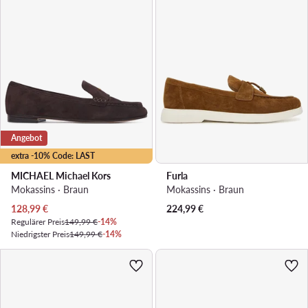
Angebot
extra -10% Code: LAST
MICHAEL Michael Kors
Furla
Mokassins · Braun
Mokassins · Braun
Aktueller Preis
128,99
€
224,99
€
Regulärer Preis
149,99 €
-14%
Niedrigster Preis
149,99 €
-14%