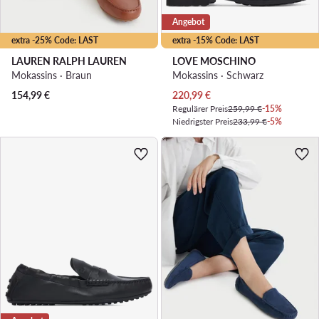
Angebot
extra -25% Code: LAST
extra -15% Code: LAST
LAUREN RALPH LAUREN
LOVE MOSCHINO
Mokassins · Braun
Mokassins · Schwarz
Aktueller Preis
154,99
€
220,99
€
Regulärer Preis
259,99 €
-15%
Niedrigster Preis
233,99 €
-5%