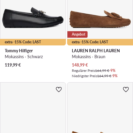
Angebot
extra -15% Code: LAST
extra -15% Code: LAST
Tommy Hilfiger
LAUREN RALPH LAUREN
Mokassins · Schwarz
Mokassins · Braun
Aktueller Preis
119,99
€
148,99
€
Regulärer Preis
164,99 €
-9%
Niedrigster Preis
164,99 €
-9%