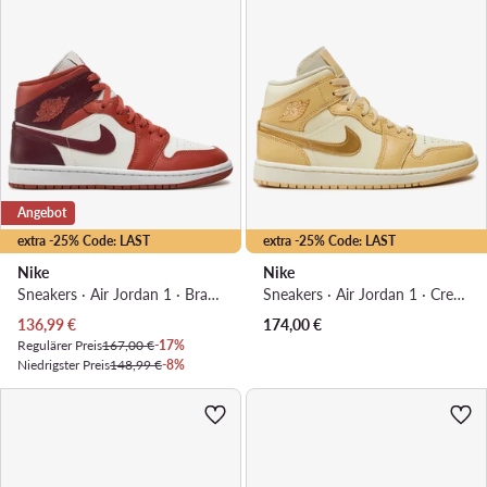
Angebot
extra -25% Code: LAST
extra -25% Code: LAST
Nike
Nike
Sneakers · Air Jordan 1 · Braun
Sneakers · Air Jordan 1 · Creme
Aktueller Preis
136,99
€
174,00
€
Regulärer Preis
167,00 €
-17%
Niedrigster Preis
148,99 €
-8%