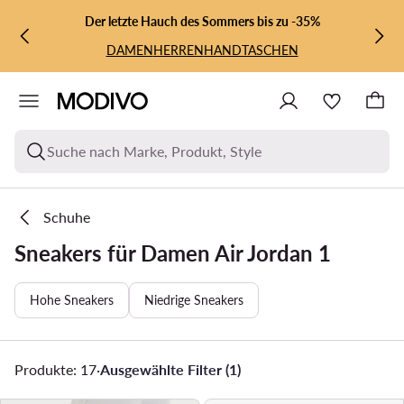
ZUM HAUPTINHALT SPRINGEN
ZUR SUCHE
Der letzte Hauch des Sommers bis zu -35%
DAMEN
HERREN
HANDTASCHEN
Suche nach Marke, Produkt, Style
Schuhe
Sneakers für Damen Air Jordan 1
Hohe Sneakers
Niedrige Sneakers
Produkte: 17
·
Ausgewählte Filter (1)