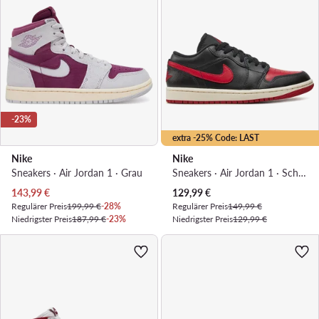
-23%
extra -25% Code: LAST
Nike
Nike
Sneakers · Air Jordan 1 · Grau
Sneakers · Air Jordan 1 · Schwarz
Aktueller Preis
Aktueller Preis
143,99
€
129,99
€
Regulärer Preis
199,99 €
-28%
Regulärer Preis
149,99 €
Niedrigster Preis
187,99 €
-23%
Niedrigster Preis
129,99 €