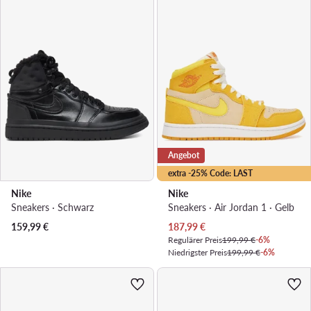
Angebot
extra -25% Code: LAST
Nike
Nike
Sneakers · Schwarz
Sneakers · Air Jordan 1 · Gelb
Aktueller Preis
159,99
€
187,99
€
Regulärer Preis
199,99 €
-6%
Niedrigster Preis
199,99 €
-6%