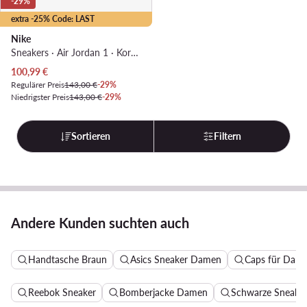
-29%
extra -25% Code: LAST
Nike
Sneakers · Air Jordan 1 · Korallenfarben
Aktueller Preis
100,99
€
Regulärer Preis
143,00 €
-29%
Niedrigster Preis
143,00 €
-29%
Sortieren
Filtern
Andere Kunden suchten auch
Handtasche Braun
Asics Sneaker Damen
Caps für Dam
Reebok Sneaker
Bomberjacke Damen
Schwarze Sneake