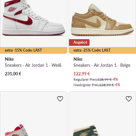
Angebot
extra -15% Code: LAST
extra -25% Code: LAST
Nike
Nike
Sneakers · Air Jordan 1 · Weiß
Sneakers · Air Jordan 1 · Beige
Aktueller Preis
231,00
€
122,99
€
Regulärer Preis
128,99 €
-4%
Niedrigster Preis
128,99 €
-4%