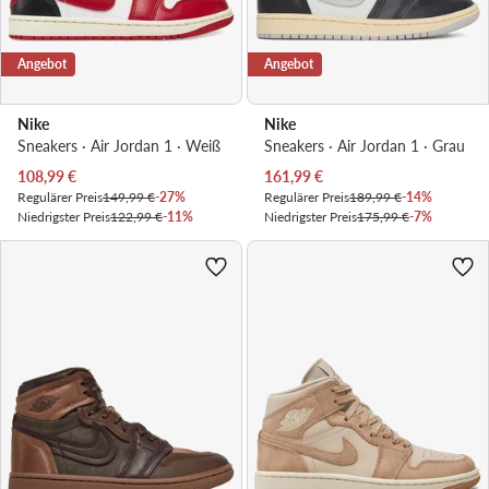
Angebot
Angebot
Nike
Nike
Sneakers · Air Jordan 1 · Weiß
Sneakers · Air Jordan 1 · Grau
Aktueller Preis
Aktueller Preis
108,99
€
161,99
€
Regulärer Preis
149,99 €
-27%
Regulärer Preis
189,99 €
-14%
Niedrigster Preis
122,99 €
-11%
Niedrigster Preis
175,99 €
-7%