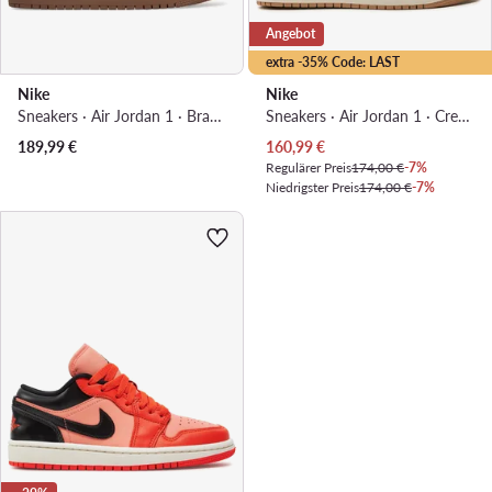
Angebot
extra -35% Code: LAST
Nike
Nike
Sneakers · Air Jordan 1 · Braun
Sneakers · Air Jordan 1 · Creme
Aktueller Preis
189,99
€
160,99
€
Regulärer Preis
174,00 €
-7%
Niedrigster Preis
174,00 €
-7%