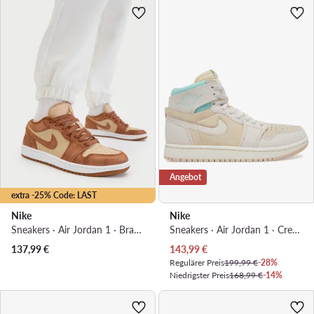
Angebot
extra -25% Code: LAST
Nike
Nike
Sneakers · Air Jordan 1 · Braun
Sneakers · Air Jordan 1 · Creme
Aktueller Preis
137,99
€
143,99
€
Regulärer Preis
199,99 €
-28%
Niedrigster Preis
168,99 €
-14%