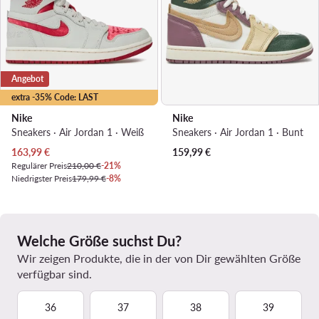
Angebot
extra -35% Code: LAST
Nike
Nike
Sneakers · Air Jordan 1 · Weiß
Sneakers · Air Jordan 1 · Bunt
Aktueller Preis
163,99
€
159,99
€
Regulärer Preis
210,00 €
-21%
Niedrigster Preis
179,99 €
-8%
Welche Größe suchst Du?
Wir zeigen Produkte, die in der von Dir gewählten Größe
verfügbar sind.
36
37
38
39